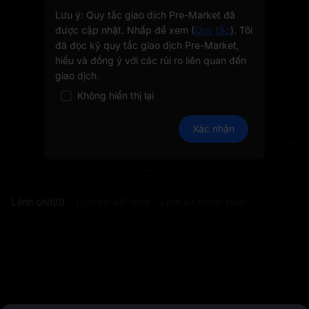
--
--
--
--
Lưu ý: Quy tắc giao dịch Pre-Market đã
--
--
--
--
được cập nhật. Nhấp để xem (
Quy tắc
). Tôi
--
--
--
--
đã đọc kỹ quy tắc giao dịch Pre-Market,
--
--
--
--
--
hiểu và đồng ý với các rủi ro liên quan đến
--
--
--
--
--
--
--
giao dịch.
--
--
--
--
Không hiển thị lại
--
--
--
--
--
--
--
--
Xác nhận
--
--
--
--
--
--
--
--
--
--
--
--
--
--
--
--
Lệnh chờ
(
0
)
Lịch sử đặt lệnh
Lịch sử thanh toán