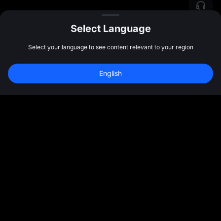
Select Language
Select your language to see content relevant to your region
Đăng ký để nhận 
10,000 USDT
 tiền 
English
thưởng
Đăng ký
47:59:50
Cộng đồng
Thêm
Giới thiệu