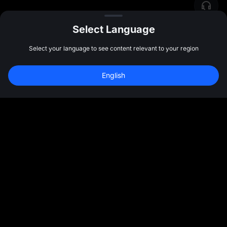
Select Language
Select your language to see content relevant to your region
Đăng ký để nhận 
10,000 USDT
 tiền 
English
thưởng
Đăng ký
47:59:47
Cộng đồng
Thêm
Giới thiệu