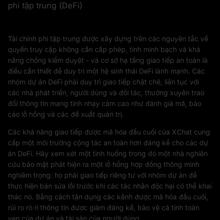
phi tập trung (DeFi)
Tài chính phi tập trung được xây dựng trên các nguyên tắc về
quyền truy cập không cần cấp phép, tính minh bạch và khả
năng chống kiểm duyệt - và cơ sở hạ tầng giao tiếp an toàn là
điều cần thiết để duy trì một hệ sinh thái DeFi lành mạnh. Các
nhóm dự án DeFi phải duy trì giao tiếp chặt chẽ, liên tục với
các nhà phát triển, người dùng và đối tác, thường xuyên trao
đổi thông tin mang tính nhạy cảm cao như đánh giá mã, báo
cáo lỗ hổng và các đề xuất quản trị.
Các khả năng giao tiếp được mã hóa đầu cuối của XChat cung
cấp một môi trường cộng tác an toàn hơn đáng kể cho các dự
án DeFi. Hãy xem xét một tình huống trong đó một nhà nghiên
cứu bảo mật phát hiện ra một lỗ hổng hợp đồng thông minh
nghiêm trọng: họ phải giao tiếp riêng tư với nhóm dự án để
thực hiện bản sửa lỗi trước khi các tác nhân độc hại có thể khai
thác nó. Bằng cách tận dụng các kênh được mã hóa đầu cuối,
rủi ro rò rỉ thông tin được giảm đáng kể, bảo vệ cả tính toàn
vẹn của dự án và tài sản của người dùng.