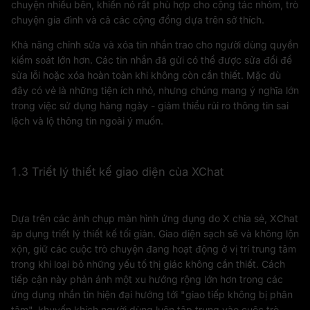
chuyện nhiều bên, khiến nó rất phù hợp cho cộng tác nhóm, trò
chuyện gia đình và cả các cộng đồng dựa trên sở thích.
Khả năng chỉnh sửa và xóa tin nhắn trao cho người dùng quyền
kiểm soát lớn hơn. Các tin nhắn đã gửi có thể được sửa đổi để
sửa lỗi hoặc xóa hoàn toàn khi không còn cần thiết. Mặc dù
đây có vẻ là những tiện ích nhỏ, nhưng chúng mang ý nghĩa lớn
trong việc sử dụng hàng ngày - giảm thiểu rủi ro thông tin sai
lệch và lộ thông tin ngoài ý muốn.
1.3 Triết lý thiết kế giao diện của XChat
Dựa trên các ảnh chụp màn hình ứng dụng do X chia sẻ, XChat
áp dụng triết lý thiết kế tối giản. Giao diện sạch sẽ và không lộn
xộn, giữ các cuộc trò chuyện đang hoạt động ở vị trí trung tâm
trong khi loại bỏ những yếu tố thị giác không cần thiết. Cách
tiếp cận này phản ánh một xu hướng rộng lớn hơn trong các
ứng dụng nhắn tin hiện đại hướng tới "giao tiếp không bị phân
tâm", khuyến khích người dùng luôn tập trung vào cuộc trò