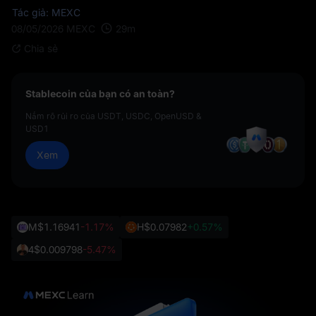
Tác giả: MEXC
29
m
08/05/2026
MEXC
Chia sẻ
Stablecoin của bạn có an toàn?
Nắm rõ rủi ro của USDT, USDC, OpenUSD &
USD1
Xem
M
$1.16941
-1.17%
H
$0.07982
+0.57%
4
$0.009798
-5.47%