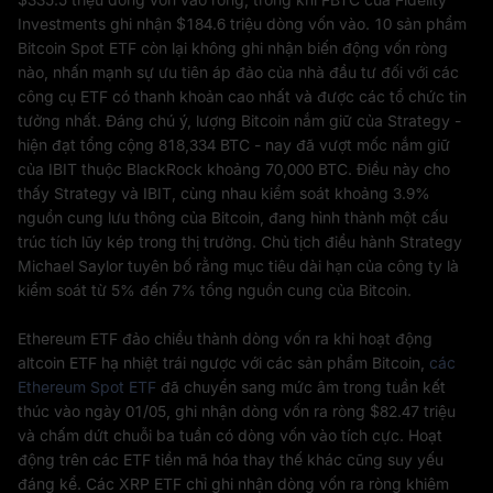
Investments ghi nhận $184.6 triệu dòng vốn vào. 10 sản phẩm
Bitcoin Spot ETF còn lại không ghi nhận biến động vốn ròng
nào, nhấn mạnh sự ưu tiên áp đảo của nhà đầu tư đối với các
công cụ ETF có thanh khoản cao nhất và được các tổ chức tin
tưởng nhất. Đáng chú ý, lượng Bitcoin nắm giữ của Strategy -
hiện đạt tổng cộng 818,334 BTC - nay đã vượt mốc nắm giữ
của IBIT thuộc BlackRock khoảng 70,000 BTC. Điều này cho
thấy Strategy và IBIT, cùng nhau kiểm soát khoảng 3.9%
nguồn cung lưu thông của Bitcoin, đang hình thành một cấu
trúc tích lũy kép trong thị trường. Chủ tịch điều hành Strategy
Michael Saylor tuyên bố rằng mục tiêu dài hạn của công ty là
kiểm soát từ 5% đến 7% tổng nguồn cung của Bitcoin.
Ethereum ETF đảo chiều thành dòng vốn ra khi hoạt động
altcoin ETF hạ nhiệt trái ngược với các sản phẩm Bitcoin,
các
Ethereum Spot ETF
đã chuyển sang mức âm trong tuần kết
thúc vào ngày 01/05, ghi nhận dòng vốn ra ròng $82.47 triệu
và chấm dứt chuỗi ba tuần có dòng vốn vào tích cực. Hoạt
động trên các ETF tiền mã hóa thay thế khác cũng suy yếu
đáng kể. Các XRP ETF chỉ ghi nhận dòng vốn ra ròng khiêm