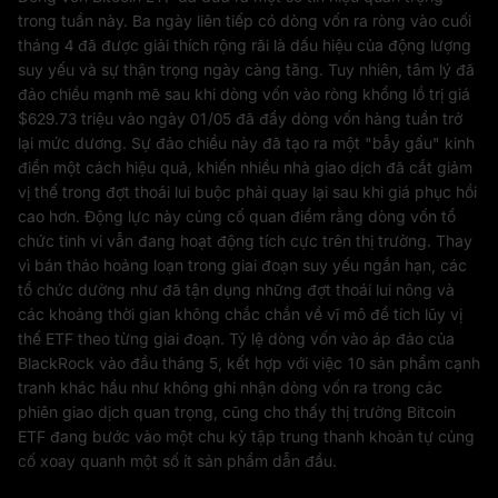
trong tuần này. Ba ngày liên tiếp có dòng vốn ra ròng vào cuối
tháng 4 đã được giải thích rộng rãi là dấu hiệu của động lượng
suy yếu và sự thận trọng ngày càng tăng. Tuy nhiên, tâm lý đã
đảo chiều mạnh mẽ sau khi dòng vốn vào ròng khổng lồ trị giá
$629.73 triệu vào ngày 01/05 đã đẩy dòng vốn hàng tuần trở
lại mức dương. Sự đảo chiều này đã tạo ra một "bẫy gấu" kinh
điển một cách hiệu quả, khiến nhiều nhà giao dịch đã cắt giảm
vị thế trong đợt thoái lui buộc phải quay lại sau khi giá phục hồi
cao hơn. Động lực này củng cố quan điểm rằng dòng vốn tổ
chức tinh vi vẫn đang hoạt động tích cực trên thị trường. Thay
vì bán tháo hoảng loạn trong giai đoạn suy yếu ngắn hạn, các
tổ chức dường như đã tận dụng những đợt thoái lui nông và
các khoảng thời gian không chắc chắn về vĩ mô để tích lũy vị
thế ETF theo từng giai đoạn. Tỷ lệ dòng vốn vào áp đảo của
BlackRock vào đầu tháng 5, kết hợp với việc 10 sản phẩm cạnh
tranh khác hầu như không ghi nhận dòng vốn ra trong các
phiên giao dịch quan trọng, cũng cho thấy thị trường Bitcoin
ETF đang bước vào một chu kỳ tập trung thanh khoản tự củng
cố xoay quanh một số ít sản phẩm dẫn đầu.