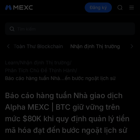
SKYAI
Mua Crypto
Thị trường
Đăng ký
Spot
Futures
ACE
UNIT
HFT
SPCX
UNITREE
Unitree F
SKYAI
Khoa Toàn Thư Blockchain
Nhận định Thị trường
Khu 
ACE
HFT
Learn
/
Nhận định Thị trường
/
SPCX
UNITREE
Phân Tích Chủ Đề Thịnh Hành
/
Unitree F
Báo cáo hàng tuần Nhà...ến bước ngoặt lịch sử
Báo cáo hàng tuần Nhà giao dịch
Alpha MEXC | BTC giữ vững trên
mức $80K khi quy định quản lý tiền
mã hóa đạt đến bước ngoặt lịch sử