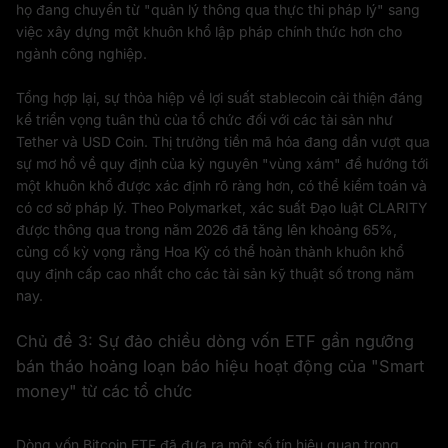
họ đang chuyển từ "quản lý thông qua thực thi pháp lý" sang
việc xây dựng một khuôn khổ lập pháp chính thức hơn cho
ngành công nghiệp.
Tổng hợp lại, sự thỏa hiệp về lợi suất stablecoin cải thiện đáng
kể triển vọng tuân thủ của tổ chức đối với các tài sản như
Tether và USD Coin. Thị trường tiền mã hóa đang dần vượt qua
sự mơ hồ về quy định của kỷ nguyên "vùng xám" để hướng tới
một khuôn khổ được xác định rõ ràng hơn, có thể kiểm toán và
có cơ sở pháp lý. Theo Polymarket, xác suất Đạo luật CLARITY
được thông qua trong năm 2026 đã tăng lên khoảng 65%,
củng cố kỳ vọng rằng Hoa Kỳ có thể hoàn thành khuôn khổ
quy định cấp cao nhất cho các tài sản kỹ thuật số trong năm
nay.
Chủ đề 3: Sự đảo chiều dòng vốn ETF gần ngưỡng
bán tháo hoảng loạn báo hiệu hoạt động của "Smart
money" từ các tổ chức
Dòng vốn Bitcoin ETF đã đưa ra một số tín hiệu quan trọng