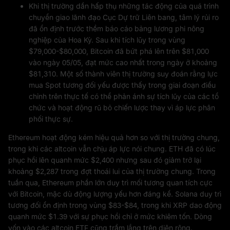
Khi thị trường dần hấp thụ những tác động của quá trình
chuyển giao lãnh đạo Cục Dự trữ Liên bang, tâm lý rủi ro
đã ổn định trước thềm báo cáo bảng lương phi nông
nghiệp của Hoa Kỳ. Sau khi tích lũy trong vùng
$79,000-$80,000, Bitcoin đã bứt phá lên trên $81,000
vào ngày 05/05, đạt mức cao nhất trong ngày ở khoảng
$81,310. Một số thành viên thị trường suy đoán rằng lực
mua Spot tương đối yếu được thấy trong giai đoạn điều
chỉnh trên thực tế có thể phản ánh sự tích lũy của các tổ
chức và hoạt động rũ bỏ chiến lược thay vì áp lực phân
phối thực sự.
Ethereum hoạt động kém hiệu quả hơn so với thị trường chung,
trong khi các altcoin vẫn chịu áp lực nói chung. ETH đã có lúc
phục hồi lên quanh mức $2,400 nhưng sau đó giảm trở lại
khoảng $2,287 trong đợt thoái lui của thị trường chung. Trong
tuần qua, Ethereum phần lớn duy trì mối tương quan tích cực
với Bitcoin, mặc dù động lượng yếu hơn đáng kể. Solana duy trì
tương đối ổn định trong vùng $83-$84, trong khi XRP dao động
quanh mức $1.39 với sự phục hồi chỉ ở mức khiêm tốn. Dòng
vốn vào các altcoin ETF cũng trầm lắng trên diện rộng.