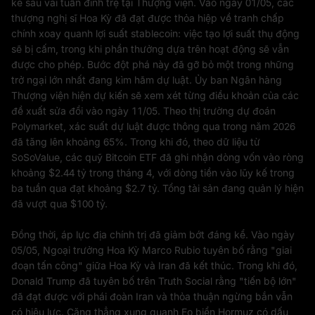
kể sau vài tuần đình trệ tại Thượng viện. Vào ngày 01/05, các
thượng nghị sĩ Hoa Kỳ đã đạt được thỏa hiệp về tranh chấp
chính xoay quanh lợi suất stablecoin: việc tạo lợi suất thụ động
sẽ bị cấm, trong khi phần thưởng dựa trên hoạt động sẽ vẫn
được cho phép. Bước đột phá này đã gỡ bỏ một trong những
trở ngại lớn nhất đang kìm hãm dự luật. Ủy ban Ngân hàng
Thượng viện hiện dự kiến sẽ xem xét từng điều khoản của các
đề xuất sửa đổi vào ngày 11/05. Theo thị trường dự đoán
Polymarket, xác suất dự luật được thông qua trong năm 2026
đã tăng lên khoảng 65%. Trong khi đó, theo dữ liệu từ
SoSoValue, các quỹ Bitcoin ETF đã ghi nhận dòng vốn vào ròng
khoảng $2.44 tỷ trong tháng 4, với dòng tiền vào lũy kế trong
ba tuần qua đạt khoảng $2.7 tỷ. Tổng tài sản đang quản lý hiện
đã vượt qua $100 tỷ.
Đồng thời, áp lực địa chính trị đã giảm bớt đáng kể. Vào ngày
05/05, Ngoại trưởng Hoa Kỳ Marco Rubio tuyên bố rằng "giai
đoạn tấn công" giữa Hoa Kỳ và Iran đã kết thúc. Trong khi đó,
Donald Trump đã tuyên bố trên Truth Social rằng "tiến bộ lớn"
đã đạt được với phái đoàn Iran và thỏa thuận ngừng bắn vẫn
có hiệu lực. Căng thẳng xung quanh Eo biển Hormuz có dấu