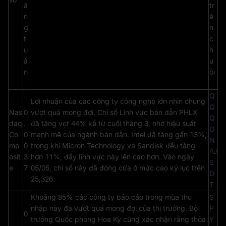
à
tr
n
ê
g
n
t
c
u
h
ầ
u
n
ỗi
Q
Lợi nhuận của các công ty công nghệ lớn nhìn chung
Q
Nas
0
vượt quá mong đợi. Chỉ số Lĩnh vực bán dẫn PHLX
Q
daq
.
đã tăng vọt 44% kể từ cuối tháng 3, nhờ hiệu suất
O
Co
0
mạnh mẽ của ngành bán dẫn. Intel đã tăng gần 13%,
N
mp
0
trong khi Micron Technology và Sandisk đều tăng
/U
osit
3
hơn 11%, đẩy lĩnh vực này lên cao hơn. Vào ngày
S
e
7
05/05, chỉ số này đã đóng cửa ở mức cao kỷ lục trên
D
25,326.
T
Khoảng 85% các công ty báo cáo trong mùa thu
S
nhập này đã vượt quá mong đợi của thị trường. Bộ
P
0
trưởng Quốc phòng Hoa Kỳ cũng xác nhận rằng thỏa
Y
.