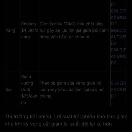
DT
GOLD(P
AXG)US
Khoảng
Các tín hiệu FOMC thắt chặt tiếp
DT
Vàng
$4,584/o
tục gây áp lực lên giá giữa bối cảnh
GOLD(X
unce
dòng vốn tiếp tục chảy ra
AUT)US
DC
GOLD(P
AXG)US
DC
Giảm
xuống
Theo đà giảm của Vàng giữa bối
SILVER(
Bạc
dưới
cảnh suy yếu của kim loại quý nói
XAG)US
$75/oun
chung
DT
ce
Thị trường trái phiếu: Lợi suất trái phiếu kho bạc giảm
nhẹ khi kỳ vọng cắt giảm lãi suất dời lại xa hơn