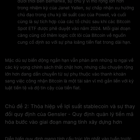
dưới thời Ben Bernanke, sự chú ý vĩ mô rộng lớn hơn
trong nhiệm kỳ của Janet Yellen, sự chấp nhận xu hướng
chủ đạo trong chu kỳ lãi suất cao của Powell, và cuối
cùng là sự tích hợp của các tổ chức sau khi các Bitcoin
Spot ETF được phê duyệt vào năm 2024. Mỗi giai đoạn
càng củng cố thêm logic cốt lõi của Bitcoin về nguồn
cung cố định so với sự pha loãng tiền fiat trong dài hạn.
Mặc dù sự biến động ngắn hạn vẫn phản ánh những lo ngại về
các kỳ vọng chính sách thắt chặt hơn, nhưng câu chuyện rộng
lớn hơn đang dần chuyển từ sự phụ thuộc vào thanh khoản
sang việc công nhận Bitcoin là một tài sản vĩ mô gắn liền với kỷ
luật tiền tệ và độ tin cậy của tiền fiat.
Chủ đề 2: Thỏa hiệp về lợi suất stablecoin và sự thay
đổi quy định của Gensler - Quy định quản lý tiền mã
hóa bước vào giai đoạn mang tính xây dựng hơn
Diễn biến quy định mang tính cấu trúc lớn nhất vào tuần trước