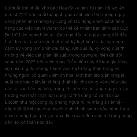
Lợi suất trái phiếu kho bạc Hoa Kỳ kỳ hạn 10 năm đã leo lên
mức 4.72% vào cuối tháng 4, phản ánh việc thị trường ngày
càng phản ánh những kỳ vọng về tác động chính sách tiềm
năng của việc Kevin Warsh có thể kế nhiệm ban lãnh đạo Cục
Dự trữ Liên bang hiện tại. Các nhà đầu tư ngày càng bắt đầu
tính đến rủi ro của việc thắt chặt kỷ luật tiền tệ dài hạn bên
cạnh kỳ vọng lạm phát dai dẳng. Kết quả là, kỳ vọng của thị
trường về việc cắt giảm lãi suất trong tương lai hiện đã dời
sang năm 2027 trên diện rộng. Diễn biến này đã làm gia tăng
sự chia rẽ giữa những thành viên thị trường thận trọng và
những người có quan điểm ôn hoà. Một bên lập luận rằng lãi
suất cao kéo dài vẫn không thuận lợi cho dòng vốn chảy vào
các tài sản tiền mã hóa, trong khi bên kia tin rằng ngay cả lập
trường Fed thắt chặt hơn cũng có thể củng cố vai trò của
Bitcoin như một công cụ phòng ngừa rủi ro mất giá tiền tệ -
đặc biệt là khi các nhà hoạch định chính sách ngày càng thừa
nhận những hậu quả lạm phát liên quan đến việc mở rộng bảng
cân đối kế toán kéo dài.