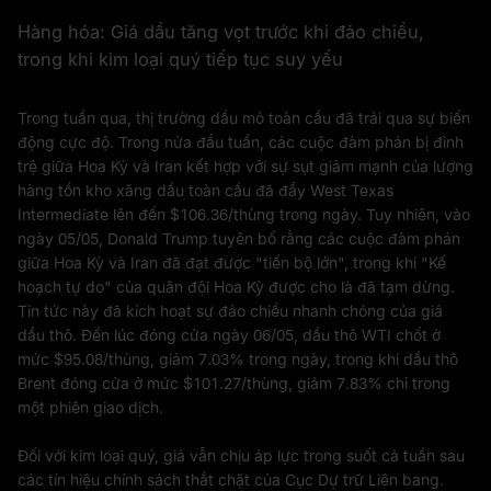
Hàng hóa: Giá dầu tăng vọt trước khi đảo chiều,
trong khi kim loại quý tiếp tục suy yếu
Trong tuần qua, thị trường dầu mỏ toàn cầu đã trải qua sự biến
động cực độ. Trong nửa đầu tuần, các cuộc đàm phán bị đình
trệ giữa Hoa Kỳ và Iran kết hợp với sự sụt giảm mạnh của lượng
hàng tồn kho xăng dầu toàn cầu đã đẩy West Texas
Intermediate lên đến $106.36/thùng trong ngày. Tuy nhiên, vào
ngày 05/05, Donald Trump tuyên bố rằng các cuộc đàm phán
giữa Hoa Kỳ và Iran đã đạt được "tiến bộ lớn", trong khi "Kế
hoạch tự do" của quân đội Hoa Kỳ được cho là đã tạm dừng.
Tin tức này đã kích hoạt sự đảo chiều nhanh chóng của giá
dầu thô. Đến lúc đóng cửa ngày 06/05, dầu thô WTI chốt ở
mức $95.08/thùng, giảm 7.03% trong ngày, trong khi dầu thô
Brent đóng cửa ở mức $101.27/thùng, giảm 7.83% chỉ trong
một phiên giao dịch.
Đối với kim loại quý, giá vẫn chịu áp lực trong suốt cả tuần sau
các tín hiệu chính sách thắt chặt của Cục Dự trữ Liên bang.