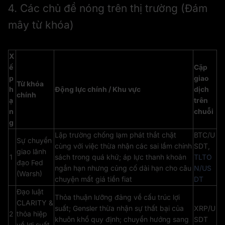
4. Các chủ đề nóng trên thị trường (Đám
mây từ khóa)
X
ế
Cặp
p
giao
Từ khóa
h
Động lực chính / Khu vực
dịch
chính
ạ
trên
n
chuỗi
g
Lập trường chống lạm phát thắt chặt
BTC/U
Sự chuyển
cùng với việc thừa nhận các sai lầm chính
SDT,
giao lãnh
1
sách trong quá khứ; áp lực thanh khoản
TLTO
đạo Fed
ngắn hạn nhưng củng cố dài hạn cho câu
N/US
(Warsh)
chuyện mất giá tiền fiat
DT
Đạo luật
Thỏa thuận lưỡng đảng về cấu trúc lợi
CLARITY &
suất; Gensler thừa nhận sự thất bại của
XRP/U
2
thỏa hiệp
khuôn khổ quy định; chuyển hướng sang
SDT
về lợi suất