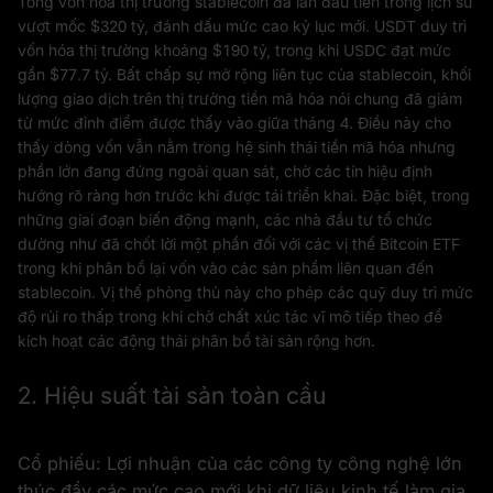
Tổng vốn hóa thị trường stablecoin đã lần đầu tiên trong lịch sử
vượt mốc $320 tỷ, đánh dấu mức cao kỷ lục mới. USDT duy trì
vốn hóa thị trường khoảng $190 tỷ, trong khi USDC đạt mức
gần $77.7 tỷ. Bất chấp sự mở rộng liên tục của stablecoin, khối
lượng giao dịch trên thị trường tiền mã hóa nói chung đã giảm
từ mức đỉnh điểm được thấy vào giữa tháng 4. Điều này cho
thấy dòng vốn vẫn nằm trong hệ sinh thái tiền mã hóa nhưng
phần lớn đang đứng ngoài quan sát, chờ các tín hiệu định
hướng rõ ràng hơn trước khi được tái triển khai. Đặc biệt, trong
những giai đoạn biến động mạnh, các nhà đầu tư tổ chức
dường như đã chốt lời một phần đối với các vị thế Bitcoin ETF
trong khi phân bổ lại vốn vào các sản phẩm liên quan đến
stablecoin. Vị thế phòng thủ này cho phép các quỹ duy trì mức
độ rủi ro thấp trong khi chờ chất xúc tác vĩ mô tiếp theo để
kích hoạt các động thái phân bổ tài sản rộng hơn.
2. Hiệu suất tài sản toàn cầu
Cổ phiếu: Lợi nhuận của các công ty công nghệ lớn
thúc đẩy các mức cao mới khi dữ liệu kinh tế làm gia