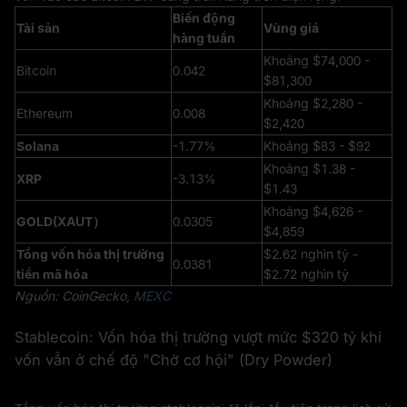
Biến động
Tài sản
Vùng giá
hàng tuần
Khoảng $74,000 -
Bitcoin
0.042
$81,300
Khoảng $2,280 -
Ethereum
0.008
$2,420
Solana
-1.77%
Khoảng $83 - $92
Khoảng $1.38 -
XRP
-3.13%
$1.43
Khoảng $4,626 -
GOLD(XAUT）
0.0305
$4,859
Tổng vốn hóa thị trường
$2.62 nghìn tỷ -
0.0381
tiền mã hóa
$2.72 nghìn tỷ
Nguồn: CoinGecko,
MEXC
Stablecoin: Vốn hóa thị trường vượt mức $320 tỷ khi
vốn vẫn ở chế độ "Chờ cơ hội" (Dry Powder)