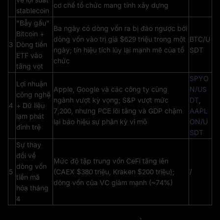
cơ chế tổ chức mang tính xây dựng
stablecoin
"Bẫy gấu"
Ba ngày có dòng vốn ra bị đảo ngược bởi
Bitcoin +
dòng vốn vào trị giá $629 triệu trong một
BTC/U
3
Dòng tiền
ngày; tín hiệu tích lũy lại mạnh mẽ của tổ
SDT
ETF vào
chức
tăng vọt
SPYO
Lợi nhuận
Apple, Google và các công ty cùng
N/US
công nghệ
ngành vượt kỳ vọng; S&P vượt mức
DT
,
4
+ Dữ liệu
7,200, nhưng PCE lõi tăng và GDP chậm
AAPL
lạm phát
lại báo hiệu sự phân kỳ vĩ mô
ON/U
đình trệ
SDT
Sự thay
đổi về
Mức độ tập trung vốn CeFi tăng lên
dòng vốn
5
(CAEX $380 triệu, Kraken $200 triệu);
/
tiền mã
dòng vốn của VC giảm mạnh (~74%)
hóa tháng
4