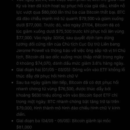
Kỳ và Iran đã kích hoạt sự phục hồi của giá dầu, khiến nỗ
lực vượt qua $80,000 lần thứ ba của Bitcoin thất bại. BTC
đã đảo chiều mạnh mẽ từ quanh $79,500 và giảm xuống
dưới $77,000. Trước đó, vào ngày 27/04, Bitcoin đã có
lúc giảm xuống dưới $75,500 trước khi phục hồi lên vùng
$77,000. Vào ngày 30/04, sau quyết định tạm dừng
tương đối cứng rắn của Chủ tịch Cục Dự trữ Liên bang
Jerome Powell và thông báo về việc ông sắp rời vị trí Chủ
tịch, Bitcoin đã lao dốc xuống mức thấp nhất trong ngày
ở khoảng $74,070, đánh dấu mức giảm 3.8% hàng ngày.
Giai đoạn hai (01/05 - 03/05): Dòng vốn vào ETF khổng lồ
thúc đẩy đà phục hồi hình chữ V
Sau ba ngày giảm liên tiếp, Bitcoin đã có đợt phục hồi
nhanh chóng từ vùng $76,500, được thúc đẩy bởi
khoảng $630 triệu dòng vốn vào Bitcoin Spot ETF chỉ
trong một ngày. BTC nhanh chóng bật tăng trở lại trên
$79,000, hình thành mô hình đảo chiều hình chữ V kinh
điển.
Giai đoạn ba (04/05 - 05/05): Bitcoin giành lại mốc
$81,000