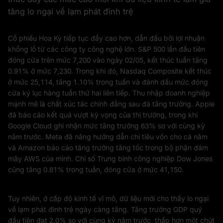
tăng lo ngại về lạm phát đình trệ
Cổ phiếu Hoa Kỳ tiếp tục đẩy cao hơn, dẫn đầu bởi lợi nhuận
khổng lồ từ các công ty công nghệ lớn. S&P 500 lần đầu tiên
đóng cửa trên mức 7,200 vào ngày 02/05, kết thúc tuần tăng
0.91% ở mức 7,230. Trong khi đó, Nasdaq Composite kết thúc
ở mức 25,114, tăng 1.10% trong tuần và đánh dấu mức đóng
cửa kỷ lục hàng tuần thứ hai liên tiếp. Thu nhập doanh nghiệp
mạnh mẽ là chất xúc tác chính đằng sau đà tăng trưởng. Apple
đã báo cáo kết quả vượt kỳ vọng của thị trường, trong khi
Google Cloud ghi nhận mức tăng trưởng 63% so với cùng kỳ
năm trước. Meta đã nâng hướng dẫn chi tiêu vốn cho cả năm
và Amazon báo cáo tăng trưởng tăng tốc trong bộ phận đám
mây AWS của mình. Chỉ số Trung bình công nghiệp Dow Jones
cũng tăng 0.81% trong tuần, đóng cửa ở mức 41,150.
Tuy nhiên, ở cấp độ kinh tế vĩ mô, dữ liệu mới cho thấy lo ngại
về lạm phát đình trệ ngày càng tăng. Tăng trưởng GDP quý
đầu tiên đạt 2.0% so với cùng kỳ năm trước, thấp hơn một chút