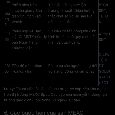
Giữ
Phiên điều trần
Tín hiệu dài hạn về lập
BTC/U
a
chuyển giao / Bàn
trường lãi suất (thiên hướng
SDT,
thá
giao Chủ tịch Fed
thắt chặt so với sự liên tục
TLTO
ng
Warsh
của chính sách)
N
5
Phiên họp về Đạo
Sự kiện có tác động lớn định
11/
XRP/U
luật CLARITY của Ủy
hình khuôn khổ quy định tiền
05
SDT
ban Ngân hàng
mã hóa của Hoa Kỳ
Thượng viện
OIL(W
TI)US
13/
Tiến độ đàm phán
Rủi ro cú sốc nguồn cung đối
DT
,
05
Hoa Kỳ - Iran
với năng lượng và lạm phát
GOLD(
XAUT)
USDT
Lưu ý:
Tất cả các tài sản mã hóa được đề cập đều khả dụng
trên thị trường MEXC Spot. Các cặp mới niêm yết thường tận
hưởng giao dịch 0 phí trong 30 ngày đầu tiên.
6. Các bước tiến của sàn MEXC