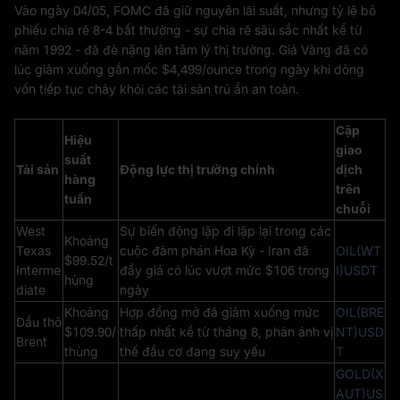
Vào ngày 04/05, FOMC đã giữ nguyên lãi suất, nhưng tỷ lệ bỏ
phiếu chia rẽ 8-4 bất thường - sự chia rẽ sâu sắc nhất kể từ
năm 1992 - đã đè nặng lên tâm lý thị trường. Giá Vàng đã có
lúc giảm xuống gần mốc $4,499/ounce trong ngày khi dòng
vốn tiếp tục chảy khỏi các tài sản trú ẩn an toàn.
Cặp
Hiệu
giao
suất
Tài sản
Động lực thị trường chính
dịch
hàng
trên
tuần
chuỗi
West
Sự biến động lặp đi lặp lại trong các
Khoảng
Texas
cuộc đàm phán Hoa Kỳ - Iran đã
OIL(WT
$99.52/t
Interme
đẩy giá có lúc vượt mức $106 trong
I)USDT
hùng
diate
ngày
Khoảng
Hợp đồng mở đã giảm xuống mức
OIL(BRE
Dầu thô
$109.90/
thấp nhất kể từ tháng 8, phản ánh vị
NT)USD
Brent
thùng
thế đầu cơ đang suy yếu
T
GOLD(X
AUT)US