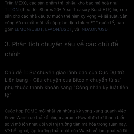
Trên MEXC, các sản phẩm trái phiếu kho bạc mã hoá như
TLTON
(theo dõi iShares 20+ Year Treasury Bond ETF) hiện có
sẵn cho các nhà đầu tư muốn thể hiện kỳ vọng về lãi suất. Sàn
cũng đã ra mắt một số cặp giao dịch token ETF quốc tế, bao
gồm
EEMON/USDT
,
EFAON/USDT
, và
INDAON/USDT
.
3. Phân tích chuyên sâu về các chủ đề
chính
Chủ đề 1: Sự chuyển giao lãnh đạo của Cục Dự trữ
Liên bang - Câu chuyện của Bitcoin chuyển từ sự
phụ thuộc thanh khoản sang "Công nhận kỷ luật tiền
tệ"
Cuộc họp FOMC mới nhất và những kỳ vọng xung quanh việc
Kevin Warsh có thể kế nhiệm Jerome Powell đã trở thành biến
số vĩ mô lớn nhất đối với thị trường tiền mã hóa trong tuần này.
Về bề ngoài, lập trường thắt chặt của Warsh về lạm phát và lãi