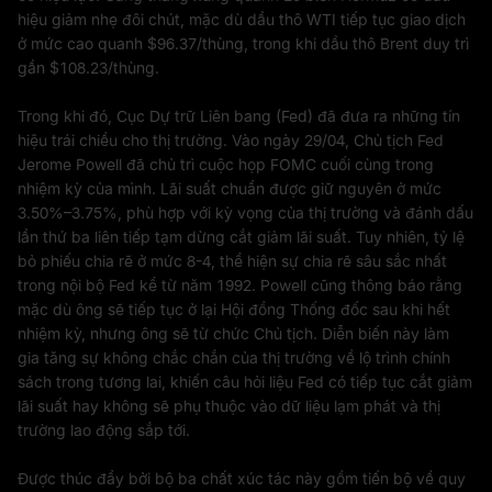
hiệu giảm nhẹ đôi chút, mặc dù dầu thô WTI tiếp tục giao dịch
ở mức cao quanh $96.37/thùng, trong khi dầu thô Brent duy trì
gần $108.23/thùng.
Trong khi đó, Cục Dự trữ Liên bang (Fed) đã đưa ra những tín
hiệu trái chiều cho thị trường. Vào ngày 29/04, Chủ tịch Fed
Jerome Powell đã chủ trì cuộc họp FOMC cuối cùng trong
nhiệm kỳ của mình. Lãi suất chuẩn được giữ nguyên ở mức
3.50%–3.75%, phù hợp với kỳ vọng của thị trường và đánh dấu
lần thứ ba liên tiếp tạm dừng cắt giảm lãi suất. Tuy nhiên, tỷ lệ
bỏ phiếu chia rẽ ở mức 8-4, thể hiện sự chia rẽ sâu sắc nhất
trong nội bộ Fed kể từ năm 1992. Powell cũng thông báo rằng
mặc dù ông sẽ tiếp tục ở lại Hội đồng Thống đốc sau khi hết
nhiệm kỳ, nhưng ông sẽ từ chức Chủ tịch. Diễn biến này làm
gia tăng sự không chắc chắn của thị trường về lộ trình chính
sách trong tương lai, khiến câu hỏi liệu Fed có tiếp tục cắt giảm
lãi suất hay không sẽ phụ thuộc vào dữ liệu lạm phát và thị
trường lao động sắp tới.
Được thúc đẩy bởi bộ ba chất xúc tác này gồm tiến bộ về quy