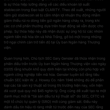
là sự thỏa hiệp lưỡng đảng về các điều khoản lợi suất
stablecoin trong Đạo luật CLARITY. Theo đề xuất, những người
nắm giữ stablecoin sẽ bị cấm nhận lợi nhuận thụ động nhằm
giảm thiểu rủi ro dòng tiền gửi ngân hàng chảy ra, trong khi
các cơ chế phần thưởng dựa trên hoạt động sẽ vẫn được cho
phép. Sự thỏa hiệp này đã nhận được sự ủng hộ từ các nhóm
ngành tiền mã hóa lớn và Nhà Trắng, gỡ bỏ một trong những
trở ngại chính cản trở tiến độ tại Ủy ban Ngân hàng Thượng
viện.
Quan trọng hơn, Chủ tịch SEC Gary Gensler đã thừa nhận trong
phiên điều trần trước Ủy ban Ngân hàng Thượng viện vào ngày
03/05 rằng khuôn khổ quy định hiện tại không còn phù hợp với
ngành công nghiệp tiền mã hóa. Gensler tuyên bố rằng tiêu
chuẩn SEC kiện W. J. Howey Co. năm 1946 không đủ để phân
loại các tài sản kỹ thuật số trong thị trường hiện nay, vốn hiện
đã vượt quá quy mô $45 nghìn tỷ. Ông cũng đề xuất tạo ra một
danh mục mới là "tài sản đầu tư kỹ thuật số" do SEC, CFTC và
một tổ chức tự quản lý (SRO) mới cùng giám sát. Điều này
đánh dấu tín hiệu rõ ràng nhất từ trước đến nay của SEC rằng