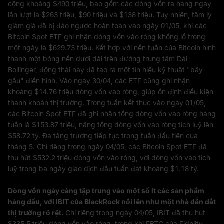
cộng khoảng $490 triệu, bao gồm các dòng vốn ra hàng ngày
lần lượt là $263 triệu, $90 triệu và $138 triệu. Tuy nhiên, tâm lý
giảm giá đã bị đảo ngược hoàn toàn vào ngày 01/05, khi các
Bitcoin Spot ETF ghi nhận dòng vốn vào ròng khổng lồ trong
một ngày là $629.73 triệu. Kết hợp với nến tuần của Bitcoin hình
thành một bóng nến dưới dài trên đường trung tâm Dải
Bollinger, động thái này đã tạo ra một tín hiệu kỹ thuật "bẫy
gấu" điển hình. Vào ngày 30/04, các ETF cũng ghi nhận
khoảng $14.76 triệu dòng vốn vào ròng, giúp ổn định điều kiện
thanh khoản thị trường. Trong tuần kết thúc vào ngày 01/05,
các Bitcoin Spot ETF đã ghi nhận tổng dòng vốn vào ròng hàng
tuần là $153.87 triệu, nâng tổng dòng vốn vào ròng tích luỹ lên
$58.72 tỷ. Đà tăng trưởng tiếp tục trong tuần đầu tiên của
tháng 5. Chỉ riêng trong ngày 04/05, các Bitcoin Spot ETF đã
thu hút $532.2 triệu dòng vốn vào ròng, với dòng vốn vào tích
luỹ trong ba ngày giao dịch đầu tuần đạt khoảng $1.18 tỷ.
Dòng vốn ngày càng tập trung vào một số ít các sản phẩm
hàng đầu, với IBIT của BlackRock nổi lên như một nhà dẫn dắt
thị trường rõ rệt.
Chỉ riêng trong ngày 04/05, IBIT đã thu hút
$335.5 triệu dòng vốn vào ròng, trong khi FBTC của Fidelity