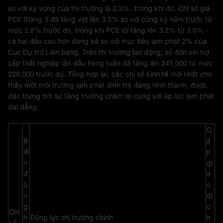
so với kỳ vọng của thị trường là 2.3%. Trong khi đó, Chỉ số giá
PCE tháng 3 đã tăng vọt lên 3.5% so với cùng kỳ năm trước từ
mức 2.8% trước đó, trong khi PCE lõi tăng lên 3.2% từ 3.0% -
cả hai đều cao hơn đáng kể so với mục tiêu lạm phát 2% của
Cục Dự trữ Liên bang. Trên thị trường lao động, số đơn xin trợ
cấp thất nghiệp lần đầu hàng tuần đã tăng lên 241,000 từ mức
226,000 trước đó. Tổng hợp lại, các chỉ số kinh tế mới nhất cho
thấy một môi trường lạm phát đình trệ đang hình thành, được
đặc trưng bởi sự tăng trưởng chậm lại cùng với áp lực lạm phát
dai dẳng.
C
B
ặ
iế
p
n
gi
đ
a
ộ
o
n
dị
g
c
Chỉ
h
Động lực thị trường chính
h
số