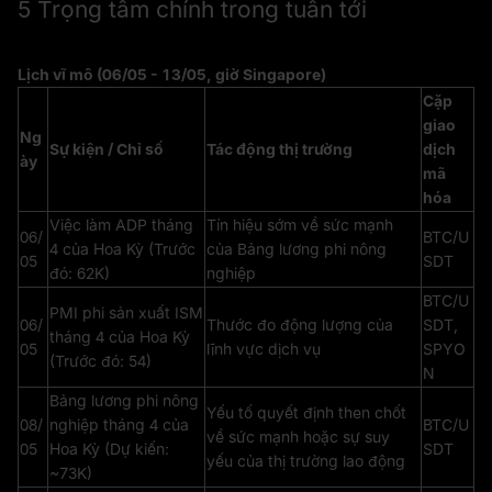
5 Trọng tâm chính trong tuần tới
Lịch vĩ mô (06/05 - 13/05, giờ Singapore)
Cặp
giao
Ng
Sự kiện / Chỉ số
Tác động thị trường
dịch
ày
mã
hóa
Việc làm ADP tháng
Tín hiệu sớm về sức mạnh
06/
BTC/U
4 của Hoa Kỳ (Trước
của Bảng lương phi nông
05
SDT
đó: 62K)
nghiệp
BTC/U
PMI phi sản xuất ISM
06/
Thước đo động lượng của
SDT,
tháng 4 của Hoa Kỳ
05
lĩnh vực dịch vụ
SPYO
(Trước đó: 54)
N
Bảng lương phi nông
Yếu tố quyết định then chốt
08/
nghiệp tháng 4 của
BTC/U
về sức mạnh hoặc sự suy
05
Hoa Kỳ (Dự kiến:
SDT
yếu của thị trường lao động
~73K)