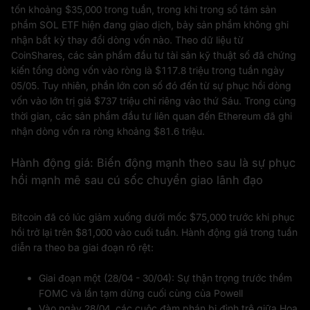
tốn khoảng $35,000 trong tuần, trong khi trong số tám sản
phẩm SOL ETF hiện đang giao dịch, bảy sản phẩm không ghi
nhận bất kỳ thay đổi dòng vốn nào. Theo dữ liệu từ
CoinShares, các sản phẩm đầu tư tài sản kỹ thuật số đã chứng
kiến tổng dòng vốn vào ròng là $117.8 triệu trong tuần ngày
05/05. Tuy nhiên, phần lớn con số đó đến từ sự phục hồi dòng
vốn vào lớn trị giá $737 triệu chỉ riêng vào thứ Sáu. Trong cùng
thời gian, các sản phẩm đầu tư liên quan đến Ethereum đã ghi
nhận dòng vốn ra ròng khoảng $81.6 triệu.
Hành động giá: Biến động mạnh theo sau là sự phục
hồi mạnh mẽ sau cú sốc chuyển giao lãnh đạo
Bitcoin đã có lúc giảm xuống dưới mốc $75,000 trước khi phục
hồi trở lại trên $81,000 vào cuối tuần. Hành động giá trong tuần
diễn ra theo ba giai đoạn rõ rệt:
Giai đoạn một (28/04 - 30/04): Sự thận trọng trước thềm
FOMC và lần tạm dừng cuối cùng của Powell
Vào ngày 28/04, các cuộc đàm phán bị đình trệ giữa Hoa