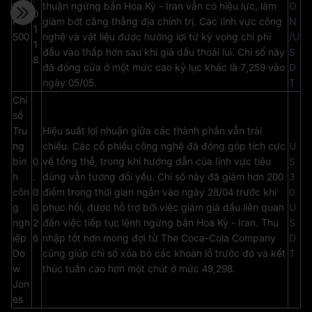
S&
thuận ngừng bắn Hoa Kỳ - Iran vẫn có hiệu lực, làm
O
0
P
giảm bớt căng thẳng địa chính trị. Các lĩnh vực công
N
1
500
nghệ và vật liệu được hưởng lợi từ kỳ vọng chi phí
/U
1
đầu vào thấp hơn sau khi giá dầu thoái lui. Chỉ số này
S
8
đã đóng cửa ở một mức cao kỷ lục khác là 7,259 vào
D
ngày 05/05.
T
Chỉ
số
Tru
Hiệu suất lợi nhuận giữa các thành phần vẫn trái
ng
chiều. Các cổ phiếu công nghệ đã đóng góp tích cực
U
bìn
0
về tổng thể, trong khi hướng dẫn của lĩnh vực tiêu
S
h
.
dùng vẫn tương đối yếu. Chỉ số này đã giảm hơn 200
3
côn
0
điểm trong thời gian ngắn vào ngày 28/04 trước khi
0
g
0
phục hồi, được hỗ trợ bởi việc giảm giá dầu liên quan
U
ngh
2
đến việc tiếp tục lệnh ngừng bắn Hoa Kỳ - Iran. Thu
S
iệp
6
nhập tốt hơn mong đợi từ The Coca-Cola Company
D
Do
cũng giúp chỉ số xóa bỏ các khoản lỗ trước đó và kết
T
w
thúc tuần cao hơn một chút ở mức 49,298.
Jon
es