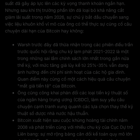
suất đã gây áp lực lên các kỳ vọng thanh khoản ngắn hạn.
Nhưng sau khi thị trường phần lớn đã loại bỏ khả năng cắt
giảm lãi suất trong năm 2026, sự chú ý bắt đầu chuyển sang
việc liệu khuôn khổ vĩ mô của ông có thể thực sự củng cố câu
chuyện dài hạn của Bitcoin hay không:
Warsh trước đây đã thừa nhận trong các phiên điều trần
trước quốc hội rằng chu kỳ lạm phát 2021-2022 là một
trong những sai lầm chính sách lớn nhất trong gần nửa
thế kỷ, với mức tăng giá lũy kế từ 25%-35% vẫn đang
ảnh hưởng đến chi phí sinh hoạt của các hộ gia đình.
Quan điểm này củng cố một cách hiệu quả câu chuyện
"mất giá tiền tệ" của Bitcoin.
Ông cũng công khai phản đối các loại tiền kỹ thuật số
của ngân hàng trung ương (CBDC), làm suy yếu câu
chuyện cạnh tranh xung quanh các lựa chọn thay thế kỹ
thuật số được nhà nước hậu thuẫn.
Bitcoin xuất hiện sau cuộc khủng hoảng tài chính năm
2008 và phát triển cùng với nhiều chu kỳ của Cục Dự trữ
Liên bang: sự mở rộng bảng cân đối kế toán quy mô lớn