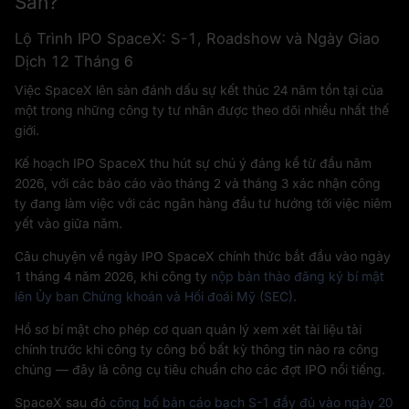
Sàn?
Lộ Trình IPO SpaceX: S-1, Roadshow và Ngày Giao
Dịch 12 Tháng 6
Việc SpaceX lên sàn đánh dấu sự kết thúc 24 năm tồn tại của
một trong những công ty tư nhân được theo dõi nhiều nhất thế
giới.
Kế hoạch IPO SpaceX thu hút sự chú ý đáng kể từ đầu năm
2026, với các báo cáo vào tháng 2 và tháng 3 xác nhận công
ty đang làm việc với các ngân hàng đầu tư hướng tới việc niêm
yết vào giữa năm.
Câu chuyện về ngày IPO SpaceX chính thức bắt đầu vào ngày
1 tháng 4 năm 2026, khi công ty
nộp bản thảo đăng ký bí mật
lên Ủy ban Chứng khoán và Hối đoái Mỹ (SEC)
.
Hồ sơ bí mật cho phép cơ quan quản lý xem xét tài liệu tài
chính trước khi công ty công bố bất kỳ thông tin nào ra công
chúng — đây là công cụ tiêu chuẩn cho các đợt IPO nổi tiếng.
SpaceX sau đó
công bố bản cáo bạch S-1 đầy đủ vào ngày 20