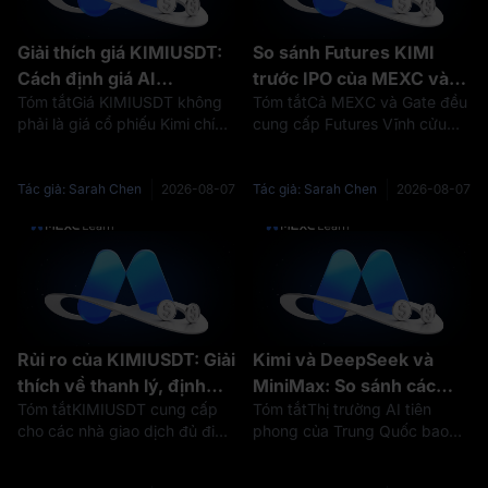
Giải thích giá KIMIUSDT:
So sánh Futures KIMI
Cách định giá AI
trước IPO của MEXC và
Tóm tắtGiá KIMIUSDT không
Tóm tắtCả MEXC và Gate đều
Moonshot ảnh hưởng
Gate: Phí, đòn bẩy và giới
phải là giá cổ phiếu Kimi chính
cung cấp Futures Vĩnh cửu
đến Futures KIMI trước
hạn vị thế
thức hoặc giá IPO của
Pre-IPO liên quan đến kỳ
IPO
Moonshot AI.KIMIUSDT là hợp
vọng thị trường xung quanh
đồng Futures Vĩnh cửu trước
Moonshot AI và Kimi.Tuy
Tác giả: Sarah Chen
2026-08-07
Tác giả: Sarah Chen
2026-08-07
IPO được giao dịch trên
nhiên, cài đặt hợp đồng KIMI
MEXC. Giá của hợp đồng này
được so sánh cho thấy sự
phản ánh kỳ v
khác biệt quan tr
Rủi ro của KIMIUSDT: Giải
Kimi và DeepSeek và
thích về thanh lý, định
MiniMax: So sánh các
Tóm tắtKIMIUSDT cung cấp
Tóm tắtThị trường AI tiên
giá, phí Funding và sự bất
công ty AI hàng đầu của
cho các nhà giao dịch đủ điều
phong của Trung Quốc bao
ổn của IPO Kimi
Trung Quốc trong năm
kiện khả năng tiếp cận các
gồm nhiều công ty đang phát
2026
công cụ phái sinh trước IPO
triển nhanh chóng, trong đó