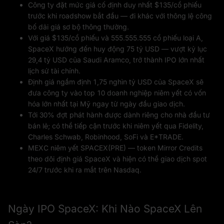
Công ty đặt mức giá cố định duy nhất $135/cổ phiếu
trước khi roadshow bắt đầu — đi khác với thông lệ công
bố dải giá sơ bộ thông thường.
Với giá $135/cổ phiếu và 555.555.555 cổ phiếu loại A,
SpaceX hướng đến huy động 75 tỷ USD — vượt kỷ lục
29,4 tỷ USD của Saudi Aramco, trở thành IPO lớn nhất
lịch sử tài chính.
Định giá ngầm định 1,75 nghìn tỷ USD của SpaceX sẽ
đưa công ty vào top 10 doanh nghiệp niêm yết có vốn
hóa lớn nhất tại Mỹ ngay từ ngày đầu giao dịch.
Tới 30% đợt phát hành được dành riêng cho nhà đầu tư
bán lẻ; có thể tiếp cận trước khi niêm yết qua Fidelity,
Charles Schwab, Robinhood, SoFi và E*TRADE.
MEXC niêm yết SPACEX(PRE) — token Mirror Credits
theo dõi định giá SpaceX và hiện có thể giao dịch spot
24/7 trước khi ra mắt trên Nasdaq.
Ngày IPO SpaceX: Khi Nào SpaceX Lên