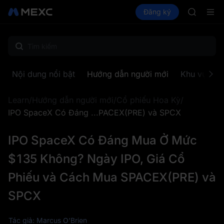
AAOI
Mua Crypto
Thị trường
Đăng ký
Spot
Futures
SKYAI
SPC
Đăng ký 
SPCX tăn
GOLD(X
AAOI
SKYAI
Nội dung nổi bật
Hướng dẫn người mới
Khu vực to
Đăng ký 
SPCX tăn
Learn
/
Hướng dẫn người mới
/
Cổ phiếu Hoa Kỳ
/
IPO SpaceX Có Đáng ...PACEX(PRE) và SPCX
IPO SpaceX Có Đáng Mua Ở Mức
$135 Không? Ngày IPO, Giá Cổ
Phiếu và Cách Mua SPACEX(PRE) và
SPCX
Tác giả: Marcus O’Brien