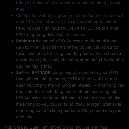
bằng hệ thống xổ số nếu đợt phát hành bị đăng ký quá
mức
.
Charles Schwab
đặt ngưỡng cao hơn đáng kể, yêu cầu ít
nhất $100.000 tài sản đủ điều kiện
tại công ty; khách
hàng nộp Đề Nghị Mua Có Điều Kiện (COTP) qua phần
IPO trong bảng điều khiển tài khoản.
Robinhood
cung cấp IPO Access cho tất cả tài khoản
đã xác minh và có tiền mà không có yêu cầu số dư tối
thiểu; việc phân bổ trong các đợt phát hành có nhu cầu
cao là theo tỷ lệ, vì vậy khả năng được phân bổ đầy đủ ở
quy mô này là thấp.
SoFi
và
E*TRADE
cũng cung cấp quyền truy cập IPO
theo yêu cầu riêng của họ; E*TRADE có lợi thế từ mối
quan hệ công ty mẹ với Morgan Stanley — một trong các
bảo lãnh phát hành đồng chủ trì. Robinhood cung cấp
IPO Access cho tất cả tài khoản đã xác minh và có tiền
mà không có yêu cầu số dư tối thiểu. Morgan Stanley là
một trong các bảo lãnh phát hành đồng chủ trì của giao
dịch này.
Nộp Chỉ Báo Quan Tâm không giống như đặt lệnh mua.