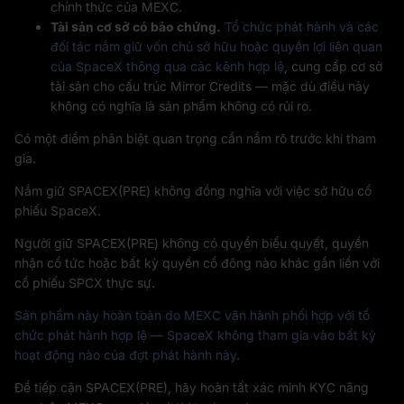
chính thức của MEXC.
Tài sản cơ sở có bảo chứng.
Tổ chức phát hành và các
đối tác nắm giữ vốn chủ sở hữu hoặc quyền lợi liên quan
của SpaceX thông qua các kênh hợp lệ
, cung cấp cơ sở
tài sản cho cấu trúc Mirror Credits — mặc dù điều này
không có nghĩa là sản phẩm không có rủi ro.
Có một điểm phân biệt quan trọng cần nắm rõ trước khi tham
gia.
Nắm giữ SPACEX(PRE) không đồng nghĩa với việc sở hữu cổ
phiếu SpaceX.
Người giữ SPACEX(PRE) không có quyền biểu quyết, quyền
nhận cổ tức hoặc bất kỳ quyền cổ đông nào khác gắn liền với
cổ phiếu SPCX thực sự.
Sản phẩm này hoàn toàn do MEXC vận hành phối hợp với tổ
chức phát hành hợp lệ — SpaceX không tham gia vào bất kỳ
hoạt động nào của đợt phát hành này
.
Để tiếp cận SPACEX(PRE), hãy hoàn tất xác minh KYC nâng