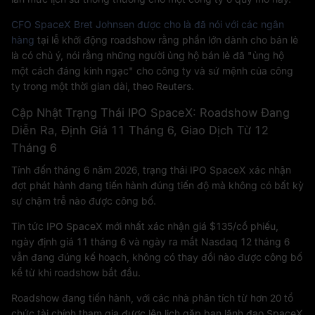
CFO SpaceX Bret Johnsen được cho là đã nói với các ngân
hàng
tại lễ khởi động roadshow rằng phần lớn dành cho bán lẻ
là có chủ ý, nói rằng những người ủng hộ bán lẻ đã "ủng hộ
một cách đáng kinh ngạc" cho công ty và sứ mệnh của công
ty trong một thời gian dài, theo Reuters.
Cập Nhật Trạng Thái IPO SpaceX: Roadshow Đang
Diễn Ra, Định Giá 11 Tháng 6, Giao Dịch Từ 12
Tháng 6
Tính đến tháng 6 năm 2026, trạng thái IPO SpaceX xác nhận
đợt phát hành đang tiến hành đúng tiến độ mà không có bất kỳ
sự chậm trễ nào được công bố.
Tin tức IPO SpaceX mới nhất xác nhận giá $135/cổ phiếu,
ngày định giá 11 tháng 6 và ngày ra mắt Nasdaq 12 tháng 6
vẫn đang đúng kế hoạch, không có thay đổi nào được công bố
kể từ khi roadshow bắt đầu.
Roadshow đang tiến hành, với các nhà phân tích từ hơn 20 tổ
chức tài chính tham gia được lên lịch gặp ban lãnh đạo SpaceX