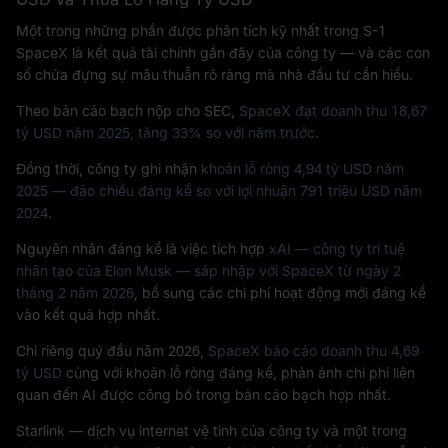
Một trong những phần được phân tích kỹ nhất trong S-1
SpaceX là kết quả tài chính gần đây của công ty — và các con
số chứa đựng sự mâu thuẫn rõ ràng mà nhà đầu tư cần hiểu.
Theo bản cáo bạch nộp cho SEC,
SpaceX đạt doanh thu 18,67
tỷ USD năm 2025, tăng 33% so với năm trước
.
Đồng thời, công ty ghi nhận
khoản lỗ ròng 4,94 tỷ USD năm
2025 — đảo chiều đáng kể so với lợi nhuận 791 triệu USD năm
2024
.
Nguyên nhân đáng kể là việc tích hợp
xAI — công ty trí tuệ
nhân tạo của Elon Musk — sáp nhập với SpaceX từ ngày 2
tháng 2 năm 2026
, bổ sung các chi phí hoạt động mới đáng kể
vào kết quả hợp nhất.
Chỉ riêng quý đầu năm 2026,
SpaceX báo cáo doanh thu 4,69
tỷ USD
cùng với khoản lỗ ròng đáng kể, phản ánh chi phí liên
quan đến AI được công bố trong bản cáo bạch hợp nhất.
Starlink — dịch vụ internet vệ tinh của công ty và một trong