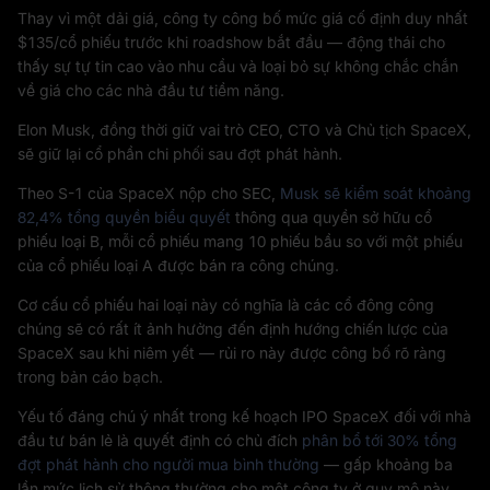
Thay vì một dải giá, công ty công bố mức giá cố định duy nhất
$135/cổ phiếu trước khi roadshow bắt đầu — động thái cho
thấy sự tự tin cao vào nhu cầu và loại bỏ sự không chắc chắn
về giá cho các nhà đầu tư tiềm năng.
Elon Musk, đồng thời giữ vai trò CEO, CTO và Chủ tịch SpaceX,
sẽ giữ lại cổ phần chi phối sau đợt phát hành.
Theo S-1 của SpaceX nộp cho SEC,
Musk sẽ kiểm soát khoảng
82,4% tổng quyền biểu quyết
thông qua quyền sở hữu cổ
phiếu loại B, mỗi cổ phiếu mang 10 phiếu bầu so với một phiếu
của cổ phiếu loại A được bán ra công chúng.
Cơ cấu cổ phiếu hai loại này có nghĩa là các cổ đông công
chúng sẽ có rất ít ảnh hưởng đến định hướng chiến lược của
SpaceX sau khi niêm yết — rủi ro này được công bố rõ ràng
trong bản cáo bạch.
Yếu tố đáng chú ý nhất trong kế hoạch IPO SpaceX đối với nhà
đầu tư bán lẻ là quyết định có chủ đích
phân bổ tới 30% tổng
đợt phát hành cho người mua bình thường
— gấp khoảng ba
lần mức lịch sử thông thường cho một công ty ở quy mô này.