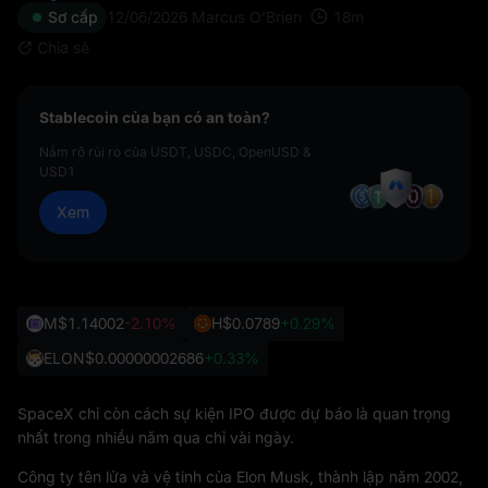
18
m
Sơ cấp
12/06/2026
Marcus O’Brien
Chia sẻ
Stablecoin của bạn có an toàn?
Nắm rõ rủi ro của USDT, USDC, OpenUSD &
USD1
Xem
M
$1.14002
-2.10%
H
$0.0789
+0.29%
ELON
$0.00000002686
+0.33%
SpaceX chỉ còn cách sự kiện IPO được dự báo là quan trọng
nhất trong nhiều năm qua chỉ vài ngày.
Công ty tên lửa và vệ tinh của Elon Musk, thành lập năm 2002,