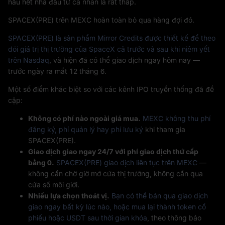
hầu hết nhà đầu tư cá nhân là rất thấp.
SPACEX(PRE) trên MEXC hoàn toàn bỏ qua hàng đợi đó.
SPACEX(PRE) là sản phẩm Mirror Credits được thiết kế để theo
dõi giá trị thị trường của SpaceX cả trước và sau khi niêm yết
trên Nasdaq
, và hiện đã có thể giao dịch ngay hôm nay —
trước ngày ra mắt 12 tháng 6.
Một số điểm khác biệt so với các kênh IPO truyền thống đã đề
cập:
Không có phí nào ngoài giá mua.
MEXC không thu phí
đăng ký, phí quản lý hay phí lưu ký
khi tham gia
SPACEX(PRE).
Giao dịch giao ngay 24/7 với phí giao dịch thứ cấp
bằng 0.
SPACEX(PRE) giao dịch liên tục trên MEXC
—
không cần chờ giờ mở cửa thị trường, không cần qua
cửa sổ môi giới.
Nhiều lựa chọn thoát vị.
Bạn có thể bán qua giao dịch
giao ngay bất kỳ lúc nào, hoặc mua lại thành token cổ
phiếu hoặc USDT sau thời gian khóa
, theo thông báo