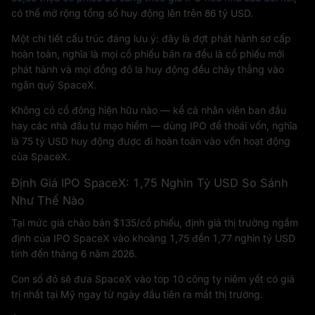
có thể mở rộng tổng số huy động lên trên 86 tỷ USD.
Một chi tiết cấu trúc đáng lưu ý: đây là đợt phát hành sơ cấp
hoàn toàn, nghĩa là mọi cổ phiếu bán ra đều là cổ phiếu mới
phát hành và mọi đồng đô la huy động đều chảy thẳng vào
ngân quỹ SpaceX.
Không có cổ đông hiện hữu nào — kể cả nhân viên ban đầu
hay các nhà đầu tư mạo hiểm — dùng IPO để thoái vốn, nghĩa
là 75 tỷ USD huy động được đi hoàn toàn vào vốn hoạt động
của SpaceX.
Định Giá IPO SpaceX: 1,75 Nghìn Tỷ USD So Sánh
Như Thế Nào
Tại mức giá chào bán $135/cổ phiếu, định giá thị trường ngầm
định của IPO SpaceX vào khoảng 1,75 đến 1,77 nghìn tỷ USD
tính đến tháng 6 năm 2026.
Con số đó sẽ đưa SpaceX vào top 10 công ty niêm yết có giá
trị nhất tại Mỹ ngay từ ngày đầu tiên ra mắt thị trường.