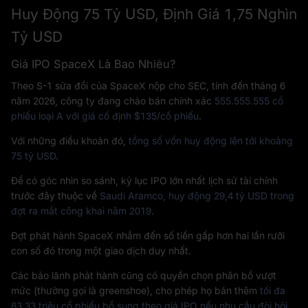
Huy Động 75 Tỷ USD, Định Giá 1,75 Nghìn
Tỷ USD
Giá IPO SpaceX Là Bao Nhiêu?
Theo S-1 sửa đổi của SpaceX nộp cho SEC, tính đến tháng 6
năm 2026, công ty đang chào bán chính xác
555.555.555 cổ
phiếu loại A với giá cố định $135/cổ phiếu
.
Với những điều khoản đó,
tổng số vốn huy động lên tới khoảng
75 tỷ USD
.
Để có góc nhìn so sánh, kỷ lục IPO lớn nhất lịch sử tài chính
trước đây thuộc về
Saudi Aramco, huy động 29,4 tỷ USD trong
đợt ra mắt công khai năm 2019
.
Đợt phát hành SpaceX nhắm đến số tiền gấp hơn hai lần rưỡi
con số đó trong một giao dịch duy nhất.
Các bảo lãnh phát hành cũng có quyền chọn phân bổ vượt
mức (thường gọi là greenshoe), cho phép họ bán thêm
tối đa
83,33 triệu cổ phiếu bổ sung theo giá IPO nếu nhu cầu đòi hỏi
,