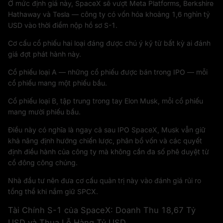
Ở mức định giá này, SpaceX sẽ vượt Meta Platforms, Berkshire
Hathaway và Tesla — công ty có vốn hóa khoảng 1,6 nghìn tỷ
USD vào thời điểm nộp hồ sơ S-1.
Cơ cấu cổ phiếu hai loại đáng được chú ý kỹ từ bất kỳ ai đánh
giá đợt phát hành này.
Cổ phiếu loại A — những cổ phiếu được bán trong IPO — mỗi
cổ phiếu mang một phiếu bầu.
Cổ phiếu loại B, tập trung trong tay Elon Musk, mỗi cổ phiếu
mang mười phiếu bầu.
Điều này có nghĩa là ngay cả sau IPO SpaceX, Musk vẫn giữ
khả năng định hướng chiến lược, phân bổ vốn và các quyết
định điều hành của công ty mà không cần đa số phê duyệt từ
cổ đông công chúng.
Nhà đầu tư nên đưa cơ cấu quản trị này vào đánh giá rủi ro
tổng thể khi nắm giữ SPCX.
Tài Chính S-1 của SpaceX: Doanh Thu 18,67 Tỷ
USD và Thua Lỗ Hàng Tỷ USD