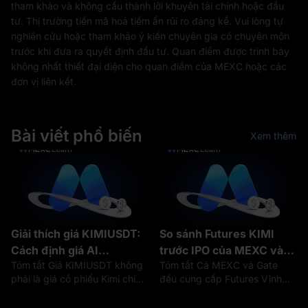
tham khảo và không cấu thành lời khuyên tài chính hoặc đầu
tư. Thị trường tiền mã hoá tiềm ẩn rủi ro đáng kể. Vui lòng tự
nghiên cứu hoặc tham khảo ý kiến chuyên gia có chuyên môn
trước khi đưa ra quyết định đầu tư. Quan điểm được trình bày
không nhất thiết đại diện cho quan điểm của MEXC hoặc các
đơn vị liên kết.
Bài viết phổ biến
Xem thêm
Giải thích giá KIMIUSDT:
So sánh Futures KIMI
Cách định giá AI
trước IPO của MEXC và
Tóm tắt Giá KIMIUSDT không
Tóm tắt Cả MEXC và Gate
Moonshot ảnh hưởng
Gate: Phí, đòn bẩy và giới
phải là giá cổ phiếu Kimi chính
đều cung cấp Futures Vĩnh
đến Futures KIMI trước
hạn vị thế
thức hoặc giá IPO của
cửu Pre-IPO liên quan đến kỳ
IPO
Moonshot AI. KIMIUSDT là
vọng thị trường xung quanh