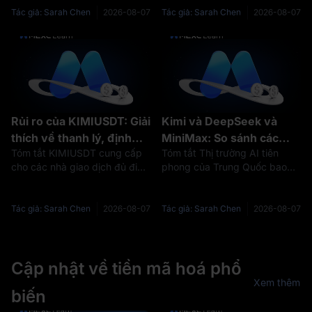
hợp đồng Futures Vĩnh cửu
Moonshot AI và Kimi. Tuy
Tác giả: Sarah Chen
2026-08-07
Tác giả: Sarah Chen
2026-08-07
trước IPO được giao dịch trên
nhiên, cài đặt hợp đồng KIMI
MEXC. Giá của hợp đồng này
được so sánh cho thấy sự
phản ánh kỳ
khác biệt quan
Rủi ro của KIMIUSDT: Giải
Kimi và DeepSeek và
thích về thanh lý, định
MiniMax: So sánh các
Tóm tắt KIMIUSDT cung cấp
Tóm tắt Thị trường AI tiên
giá, phí Funding và sự bất
công ty AI hàng đầu của
cho các nhà giao dịch đủ điều
phong của Trung Quốc bao
ổn của IPO Kimi
Trung Quốc trong năm
kiện khả năng tiếp cận các
gồm nhiều công ty đang phát
2026
công cụ phái sinh trước IPO
triển nhanh chóng, trong đó
liên quan đến Moonshot AI,
Kimi, DeepSeek và MiniMax
Tác giả: Sarah Chen
2026-08-07
Tác giả: Sarah Chen
2026-08-07
nhưng cũng mang theo những
đại diện cho các chiến lược
rủi ro khác biệt đáng kể so với
công nghệ và thương mại hóa
việ
khác nhau.
Cập nhật về tiền mã hoá phổ
Xem thêm
biến