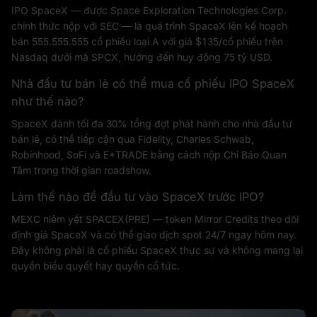
IPO SpaceX — được Space Exploration Technologies Corp.
chính thức nộp với SEC — là quá trình SpaceX lên kế hoạch
bán 555.555.555 cổ phiếu loại A với giá $135/cổ phiếu trên
Nasdaq dưới mã SPCX, hướng đến huy động 75 tỷ USD.
Nhà đầu tư bán lẻ có thể mua cổ phiếu IPO SpaceX
như thế nào?
SpaceX dành tối đa 30% tổng đợt phát hành cho nhà đầu tư
bán lẻ, có thể tiếp cận qua Fidelity, Charles Schwab,
Robinhood, SoFi và E*TRADE bằng cách nộp Chỉ Báo Quan
Tâm trong thời gian roadshow.
Làm thế nào để đầu tư vào SpaceX trước IPO?
MEXC niêm yết SPACEX(PRE) — token Mirror Credits theo dõi
định giá SpaceX và có thể giao dịch spot 24/7 ngay hôm nay.
Đây không phải là cổ phiếu SpaceX thực sự và không mang lại
quyền biểu quyết hay quyền cổ tức.