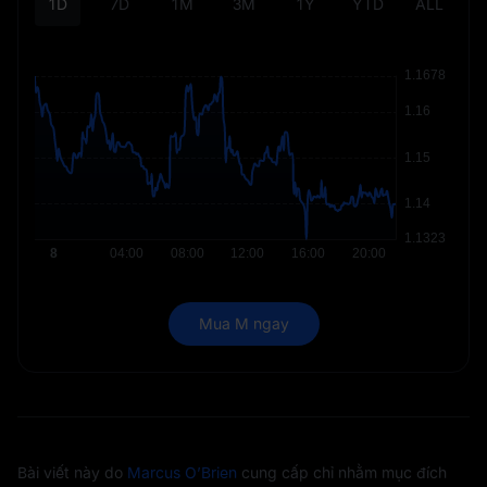
1D
7D
1M
3M
1Y
YTD
ALL
Mua M ngay
Bài viết này do
Marcus O’Brien
cung cấp chỉ nhằm mục đích