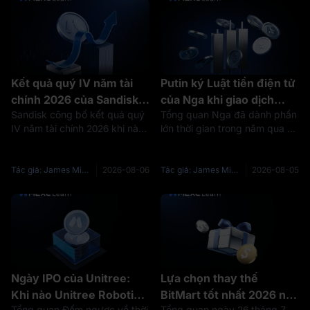
Kết quả quý IV năm tài
Putin ký Luật tiền điện tử
chính 2026 của Sandisk:
của Nga khi giao dịch
Sandisk công bố kết quả quý
Tổng quan Nga đã dành phần
Doanh thu tăng 372%
được quản lý mở theo
IV năm tài chính 2026 khi nào?
lớn thời gian trong năm qua để
nhưng cổ phiếu SNDK
giới hạn nghiêm ngặt
Sandisk công bố kết quả quý
lập pháp cho thị trường tiền
giảm sau báo cáo
IV và cả năm tài chính 2026
điện tử của mình. ngày 4
sau khi thị trường Mỹ đóng
tháng 8, nó đã hoàn thành
Tác giả: James Mitchell
2026-08-06
Tác giả: James Mitchell
2026-08-05
cửa ngày 5 tháng 8 năm 2026.
công việc. Theo hãng thông
Quý báo cáo kết thúc vào
tấn nhà nước Nga TASS, báo
ngày
cáo rằng
Ngày IPO của Unitree:
Lựa chọn thay thế
Khi nào Unitree Robotics
BitMart tốt nhất 2026 nơi
Tổng quan Đếm ngược về thời
Tổng quan ngày 26 tháng 7,