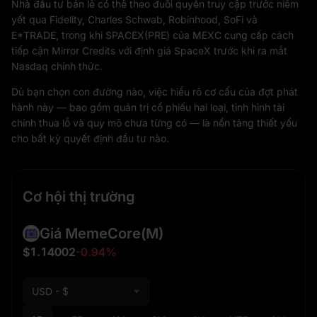
Nhà đầu tư bán lẻ có thể theo đuổi quyền truy cập trước niêm
yết qua Fidelity, Charles Schwab, Robinhood, SoFi và
E*TRADE, trong khi SPACEX(PRE) của MEXC cung cấp cách
tiếp cận Mirror Credits với định giá SpaceX trước khi ra mắt
Nasdaq chính thức.
Dù bạn chọn con đường nào, việc hiểu rõ cơ cấu của đợt phát
hành này — bao gồm quản trị cổ phiếu hai loại, tình hình tài
chính thua lỗ và quy mô chưa từng có — là nền tảng thiết yếu
cho bất kỳ quyết định đầu tư nào.
Cơ hội thị trường
Giá MemeCore
(M)
$1.14002
-0.94%
USD - $