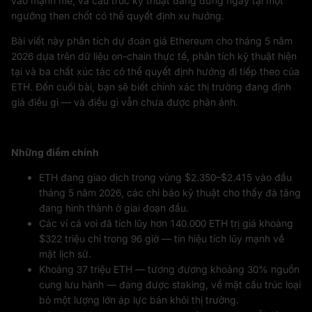
vào mạnh mẽ, và cấu trúc kỹ thuật đang đứng ngay tại một
ngưỡng then chốt có thể quyết định xu hướng.
Bài viết này phân tích dự đoán giá Ethereum cho tháng 5 năm
2026 dựa trên dữ liệu on-chain thực tế, phân tích kỹ thuật hiện
tại và ba chất xúc tác có thể quyết định hướng đi tiếp theo của
ETH. Đến cuối bài, bạn sẽ biết chính xác thị trường đang định
giá điều gì — và điều gì vẫn chưa được phản ánh.
Những điểm chính
ETH đang giao dịch trong vùng $2.350–$2.415 vào đầu
tháng 5 năm 2026, các chỉ báo kỹ thuật cho thấy đà tăng
đang hình thành ở giai đoạn đầu.
Các ví cá voi đã tích lũy hơn 140.000 ETH trị giá khoảng
$322 triệu chỉ trong 96 giờ — tín hiệu tích lũy mạnh về
mặt lịch sử.
Khoảng 37 triệu ETH — tương đương khoảng 30% nguồn
cung lưu hành — đang được staking, về mặt cấu trúc loại
bỏ một lượng lớn áp lực bán khỏi thị trường.