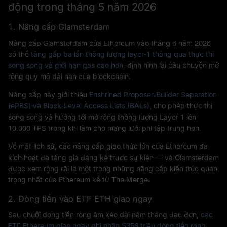
động trong tháng 5 năm 2026
1. Nâng cấp Glamsterdam
Nâng cấp Glamsterdam của Ethereum vào tháng 6 năm 2026
có thể
tăng gấp ba lần thông lượng layer-1 thông qua thực thi
song song và giới hạn gas cao hơn
, định hình lại câu chuyện mở
rộng quy mô dài hạn của blockchain.
Nâng cấp này giới thiệu
Enshrined Proposer-Builder Separation
(ePBS) và Block-Level Access Lists (BALs)
, cho phép thực thi
song song và hướng tới mở rộng thông lượng Layer 1 lên
10.000 TPS trong khi làm cho mạng lưới phi tập trung hơn.
Về mặt lịch sử, các nâng cấp giao thức lớn của Ethereum đã
kích hoạt đà tăng giá đáng kể trước sự kiện — và Glamsterdam
được xem rộng rãi là một trong những nâng cấp kiến trúc quan
trọng nhất của Ethereum kể từ The Merge.
2. Dòng tiền vào ETF ETH giao ngay
Sau chuỗi dòng tiền ròng âm kéo dài năm tháng đau đớn,
các
ETF Ethereum giao ngay ghi nhận $356 triệu dòng tiền ròng