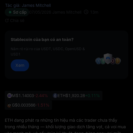
Tác giả: James Mitchell
13
m
Sơ cấp
07/05/2026
James Mitchell
Chia sẻ
Stablecoin của bạn có an toàn?
Nắm rõ rủi ro của USDT, USDC, OpenUSD &
USD1
Xem
M
$1.14003
-2.44%
ETH
$1,920.28
+0.11%
G
$0.003566
-1.51%
ETH đang phát ra những tín hiệu mà các trader chưa thấy
trong nhiều tháng — khối lượng giao dịch tăng vọt, cá voi mua