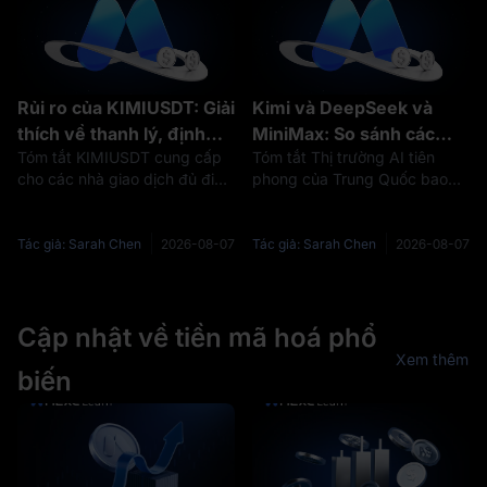
phản ánh kỳ
khác biệt quan
Rủi ro của KIMIUSDT: Giải
Kimi và DeepSeek và
thích về thanh lý, định
MiniMax: So sánh các
Tóm tắt KIMIUSDT cung cấp
Tóm tắt Thị trường AI tiên
giá, phí Funding và sự bất
công ty AI hàng đầu của
cho các nhà giao dịch đủ điều
phong của Trung Quốc bao
ổn của IPO Kimi
Trung Quốc trong năm
kiện khả năng tiếp cận các
gồm nhiều công ty đang phát
2026
công cụ phái sinh trước IPO
triển nhanh chóng, trong đó
liên quan đến Moonshot AI,
Kimi, DeepSeek và MiniMax
Tác giả: Sarah Chen
2026-08-07
Tác giả: Sarah Chen
2026-08-07
nhưng cũng mang theo những
đại diện cho các chiến lược
rủi ro khác biệt đáng kể so với
công nghệ và thương mại hóa
việ
khác nhau.
Cập nhật về tiền mã hoá phổ
Xem thêm
biến