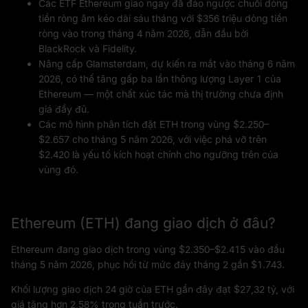
Các ETF Ethereum giao ngay đã đảo ngược chuỗi dòng
tiền ròng âm kéo dài sáu tháng với $356 triệu dòng tiền
ròng vào trong tháng 4 năm 2026, dẫn đầu bởi
BlackRock và Fidelity.
Nâng cấp Glamsterdam, dự kiến ra mắt vào tháng 6 năm
2026, có thể tăng gấp ba lần thông lượng Layer 1 của
Ethereum — một chất xúc tác mà thị trường chưa định
giá đầy đủ.
Các mô hình phân tích đặt ETH trong vùng $2.250–
$2.657 cho tháng 5 năm 2026, với việc phá vỡ trên
$2.420 là yếu tố kích hoạt chính cho ngưỡng trên của
vùng đó.
Ethereum (ETH) đang giao dịch ở đâu?
Ethereum đang giao dịch trong vùng $2.350–$2.415 vào đầu
tháng 5 năm 2026, phục hồi từ mức đáy tháng 2 gần $1.743.
Khối lượng giao dịch 24 giờ của ETH gần đây đạt $27,32 tỷ, với
giá tăng hơn 2,58% trong tuần trước.