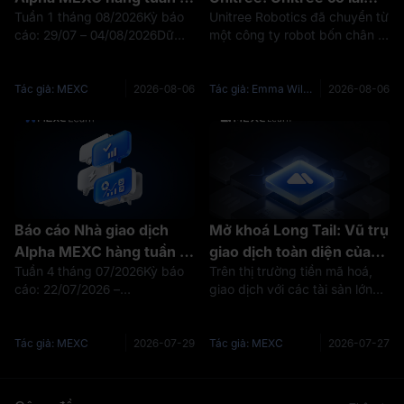
Tuần 1 tháng 08/2026Kỳ báo
Unitree Robotics đã chuyển từ
Lo ngại tăng lãi suất gia
không? Doanh thu,
cáo: 29/07 – 04/08/2026Dữ
một công ty robot bốn chân ở
tăng khi mức hỗ trợ $63K
doanh số robot, biên lợi
liệu tính đến: 04/08/2026Câu
giai đoạn đầu thành nhà sản
của BTC chịu áp lực. Tuần
nhuận và R&D
chuyện chínhTrong tuần qua,
xuất robot có lợi nhuận với
công bố dữ liệu việc làm
thị trường tiền mã hoá đã
doanh số robot hình người
Tác giả: MEXC
2026-08-06
Tác giả: Emma Williams
2026-08-06
có thể thay đổi cục diện?
hoàn thành một chu kỳ đầy đủ
tăng nhanh. Doanh thu tăng
dưới tác động của quyết định
từ 159,1 triệu nhân dân tệ
lãi su
năm 2
Báo cáo Nhà giao dịch
Mở khoá Long Tail: Vũ trụ
Alpha MEXC hàng tuần |
giao dịch toàn diện của
Tuần 4 tháng 07/2026Kỳ báo
Trên thị trường tiền mã hoá,
Sự đối đầu giữa phe tăng
MEXC
cáo: 22/07/2026 –
giao dịch với các tài sản lớn
và phe giảm trước FOMC:
28/07/2026Dữ liệu tính đến:
như BTC và ETH đã trở nên
Mức hỗ trợ quan trọng
28/07/2026Câu chuyện
cạnh tranh khốc liệt, trong khi
$63K của BTC là cơ hội
chínhTrong tuần trước, thị
cơ hội thực sự để có lợi nhuận
Tác giả: MEXC
2026-07-29
Tác giả: MEXC
2026-07-27
mua lý tưởng hay vực
trường tiền mã hoá đã trải qua
vượt trội thường nằm ở các tài
sự thay đổi đáng kể từ tâm lý
sản Long Tail chưa đư
thẳm không đáy?
lạc quan sang thận