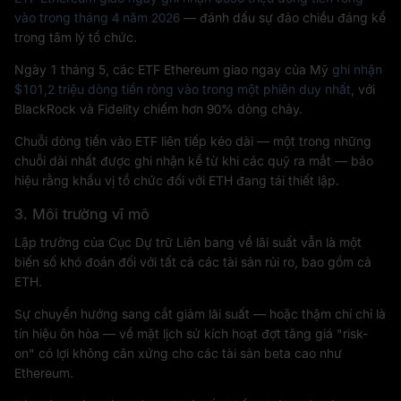
vào trong tháng 4 năm 2026
— đánh dấu sự đảo chiều đáng kể
trong tâm lý tổ chức.
Ngày 1 tháng 5, các ETF Ethereum giao ngay của Mỹ
ghi nhận
$101,2 triệu dòng tiền ròng vào trong một phiên duy nhất
, với
BlackRock và Fidelity chiếm hơn 90% dòng chảy.
Chuỗi dòng tiền vào ETF liên tiếp kéo dài — một trong những
chuỗi dài nhất được ghi nhận kể từ khi các quỹ ra mắt — báo
hiệu rằng khẩu vị tổ chức đối với ETH đang tái thiết lập.
3. Môi trường vĩ mô
Lập trường của Cục Dự trữ Liên bang về lãi suất vẫn là một
biến số khó đoán đối với tất cả các tài sản rủi ro, bao gồm cả
ETH.
Sự chuyển hướng sang cắt giảm lãi suất — hoặc thậm chí chỉ là
tín hiệu ôn hòa — về mặt lịch sử kích hoạt đợt tăng giá "risk-
on" có lợi không cân xứng cho các tài sản beta cao như
Ethereum.