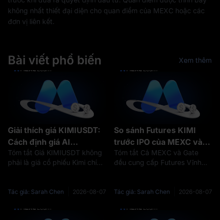
không nhất thiết đại diện cho quan điểm của MEXC hoặc các
đơn vị liên kết.
Bài viết phổ biến
Xem thêm
Giải thích giá KIMIUSDT:
So sánh Futures KIMI
Cách định giá AI
trước IPO của MEXC và
Tóm tắt Giá KIMIUSDT không
Tóm tắt Cả MEXC và Gate
Moonshot ảnh hưởng
Gate: Phí, đòn bẩy và giới
phải là giá cổ phiếu Kimi chính
đều cung cấp Futures Vĩnh
đến Futures KIMI trước
hạn vị thế
thức hoặc giá IPO của
cửu Pre-IPO liên quan đến kỳ
IPO
Moonshot AI. KIMIUSDT là
vọng thị trường xung quanh
hợp đồng Futures Vĩnh cửu
Moonshot AI và Kimi. Tuy
Tác giả: Sarah Chen
2026-08-07
Tác giả: Sarah Chen
2026-08-07
trước IPO được giao dịch trên
nhiên, cài đặt hợp đồng KIMI
MEXC. Giá của hợp đồng này
được so sánh cho thấy sự