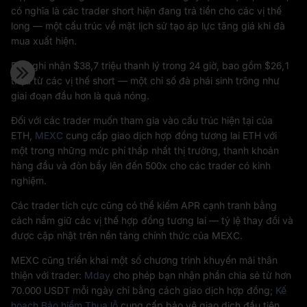
có nghĩa là các trader short hiện đang trả tiền cho các vị thế
long — một cấu trúc về mặt lịch sử tạo áp lực tăng giá khi đà
mua xuất hiện.
ETH ghi nhận $38,7 triệu thanh lý trong 24 giờ, bao gồm $26,1
triệu từ các vị thế short — một chỉ số đà phái sinh trông như
giai đoạn đầu hơn là quá nóng.
Đối với các trader muốn tham gia vào cấu trúc hiện tại của
ETH,
MEXC
cung cấp giao dịch hợp đồng tương lai ETH với
một trong những mức phí thấp nhất thị trường, thanh khoản
hàng đầu và đòn bẩy lên đến 500x cho các trader có kinh
nghiệm.
Các trader tích cực cũng có thể kiếm APR cạnh tranh bằng
cách nắm giữ các vị thế hợp đồng tương lai — tỷ lệ thay đổi và
được cập nhật trên nền tảng chính thức của MEXC.
MEXC cũng triển khai một số chương trình khuyến mãi thân
thiện với trader:
Mday
cho phép bạn nhận phần chia sẻ từ hơn
70.000 USDT mỗi ngày chỉ bằng cách giao dịch hợp đồng;
Kế
hoạch Bảo hiểm Thua lỗ
cung cấp bảo vệ giao dịch đầu tiên