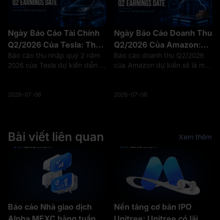
Ngày Báo Cáo Tài Chính
Ngày Báo Cáo Doanh Thu
Q2/2026 Của Tesla: Thời
Q2/2026 Của Amazon:
Báo cáo thu nhập quý 2 năm
Báo cáo doanh thu Q2/2026
Gian Phát Hành, Webcast
Thời Gian Dự Kiến, Tăng
2026 của Tesla dự kiến diễn ra
của Amazon dự kiến sẽ là một
Và Các Chỉ Số Chính
Trưởng AWS và Danh
vào thứ Tư, ngày 22 tháng 7
trong những bản cập nhật về
Sách Theo Dõi Chi Phí
năm 2026, sau khi thị trường
cơ sở hạ tầng AI và đám mây
Vốn AI
đóng cửa. Ban lãnh đạo dự
quan trọng nhất của mùa hè
2026-07-06
2026-07-06
kiến sẽ tổ chức một buổi
này. Wall Street Horizon liệt kê
webcast hỏi đáp trực tiếp vào
ngày báo cáo doanh thu tiếp t
lúc
Bài viết liên quan
Xem thêm
Báo cáo Nhà giao dịch
Nền tảng cơ bản IPO
Alpha MEXC hàng tuần |
Unitree: Unitree có lãi