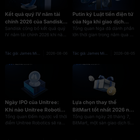
Kết quả quý IV năm tài
Putin ký Luật tiền điện tử
chính 2026 của Sandisk:
của Nga khi giao dịch
Sandisk công bố kết quả quý
Tổng quan Nga đã dành phần
Doanh thu tăng 372%
được quản lý mở theo
IV năm tài chính 2026 khi nào?
lớn thời gian trong năm qua để
nhưng cổ phiếu SNDK
giới hạn nghiêm ngặt
Sandisk công bố kết quả quý
lập pháp cho thị trường tiền
giảm sau báo cáo
IV và cả năm tài chính 2026
điện tử của mình. ngày 4
sau khi thị trường Mỹ đóng
tháng 8, nó đã hoàn thành
Tác giả: James Mitchell
2026-08-06
Tác giả: James Mitchell
2026-08-05
cửa ngày 5 tháng 8 năm 2026.
công việc. Theo hãng thông
Quý báo cáo kết thúc vào
tấn nhà nước Nga TASS, báo
ngày
cáo rằng
Ngày IPO của Unitree:
Lựa chọn thay thế
Khi nào Unitree Robotics
BitMart tốt nhất 2026 nơi
Tổng quan Đếm ngược về thời
Tổng quan ngày 26 tháng 7,
sẽ ra mắt công chúng?
các nhà giao dịch Altcoin
điểm Unitree Robotics sẽ ra
BitMart, một sàn giao dịch tiền
có thể đi sau khi ngừng
mắt công chúng đã bước giai
điện tử hoạt động trong chín
hoạt động
đoạn cuối cùng. Nhà sản xuất
năm, đã công bố một nền