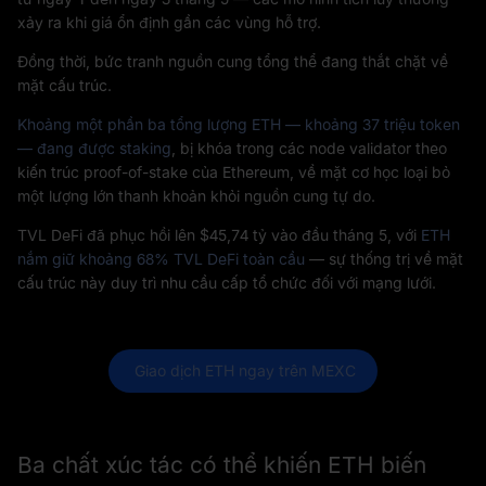
xảy ra khi giá ổn định gần các vùng hỗ trợ.
Đồng thời, bức tranh nguồn cung tổng thể đang thắt chặt về
mặt cấu trúc.
Khoảng một phần ba tổng lượng ETH — khoảng 37 triệu token
— đang được staking
, bị khóa trong các node validator theo
kiến trúc proof-of-stake của Ethereum, về mặt cơ học loại bỏ
một lượng lớn thanh khoản khỏi nguồn cung tự do.
TVL DeFi đã phục hồi lên $45,74 tỷ vào đầu tháng 5, với
ETH
nắm giữ khoảng 68% TVL DeFi toàn cầu
— sự thống trị về mặt
cấu trúc này duy trì nhu cầu cấp tổ chức đối với mạng lưới.
 Giao dịch ETH ngay trên MEXC
Ba chất xúc tác có thể khiến ETH biến