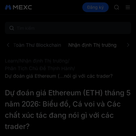
GOLD(X
Mua Crypto
Thị trường
Đăng ký
Spot
Futures
AAOI
SPC
SKYAI
Đăng ký 
SPCX tăn
GOLD(X
AAOI
Khoa Toàn Thư Blockchain
Nhận định Thị trường
Khu 
SKYAI
Đăng ký 
Learn
/
Nhận định Thị trường
/
SPCX tăn
Phân Tích Chủ Đề Thịnh Hành
/
Dự đoán giá Ethereum (...nói gì với các trader?
Dự đoán giá Ethereum (ETH) tháng 5
năm 2026: Biểu đồ, Cá voi và Các
chất xúc tác đang nói gì với các
trader?