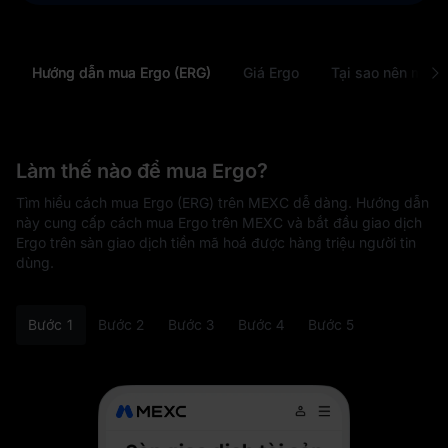
Hướng dẫn mua Ergo (ERG)
Giá Ergo
Tại sao nên mua 
Làm thế nào để mua Ergo?
Tìm hiểu cách mua Ergo (ERG) trên MEXC dễ dàng. Hướng dẫn
này cung cấp cách mua Ergo trên MEXC và bắt đầu giao dịch
Ergo trên sàn giao dịch tiền mã hoá được hàng triệu người tin
dùng.
Bước 1
Bước 2
Bước 3
Bước 4
Bước 5