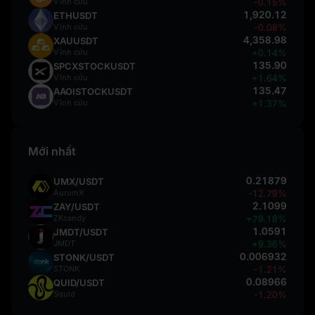
Vĩnh cửu
-0.15%
1,920.12
ETHUSDT
Vĩnh cửu
-0.08%
4,358.98
XAUUSDT
Vĩnh cửu
+0.14%
135.90
SPCXSTOCKUSDT
Vĩnh cửu
+1.64%
135.47
AAOISTOCKUSDT
Vĩnh cửu
+1.37%
Mới nhất
0.21879
UMX/USDT
AurumX
-12.79%
2.1099
ZAY/USDT
ZKcandy
+79.18%
1.0591
JMDT/USDT
JMDT
+9.36%
0.006932
STONK/USDT
STONK
-1.21%
0.08966
QUID/USDT
Squid
-1.20%