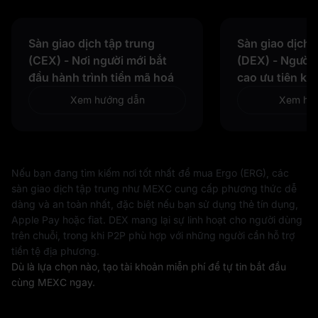
Sàn giao dịch tập trung
Sàn giao dịch 
(CEX) - Nơi người mới bắt
(DEX) - Người
đầu hành trình tiền mã hoá
cao ưu tiên ki
Xem hướng dẫn
Xem hư
Nếu bạn đang tìm kiếm nơi tốt nhất để mua Ergo (ERG), các
sàn giao dịch tập trung như MEXC cung cấp phương thức dễ
dàng và an toàn nhất, đặc biệt nếu bạn sử dụng thẻ tín dụng,
Apple Pay hoặc fiat. DEX mang lại sự linh hoạt cho người dùng
trên chuỗi, trong khi P2P phù hợp với những người cần hỗ trợ
tiền tệ địa phương.
Dù là lựa chọn nào, tạo tài khoản miễn phí để tự tin bắt đầu
cùng MEXC ngay.