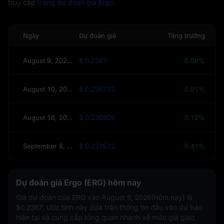
truy cập
trang dự đoán giá Ergo.
Ngày
Dự đoán giá
Tăng trưởng
August 9, 2026(Hôm nay)
$ 0.2367
0.00%
August 10, 2026(Ngày mai)
$ 0.236732
0.01%
August 16, 2026(Tuần này)
$ 0.236926
0.10%
September 8, 2026(30 ngày)
$ 0.237672
0.41%
Dự đoán giá Ergo (ERG) hôm nay
Giá dự đoán của ERG vào
August 9, 2026(Hôm nay)
là
$0.2367
. Ước tính này dựa trên thông tin đầu vào dự báo
hiện tại và cung cấp tổng quan nhanh về mức giá giao