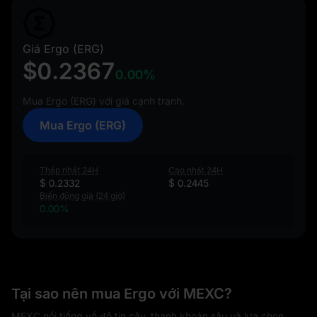
Giá Ergo (ERG)
$0.2367
0.00%
Mua Ergo (ERG) với giá cạnh tranh.
Mua Ergo (ERG)
Thấp nhất 24H
Cao nhất 24H
$ 0.2332
$ 0.2445
Biến động giá (24 giờ)
0.00%
Tại sao nên mua Ergo với MEXC?
MEXC nổi tiếng về độ tin cậy, thanh khoản sâu và lựa chọn