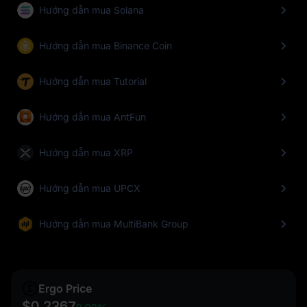
Hướng dẫn mua Solana
Hướng dẫn mua Binance Coin
Hướng dẫn mua Tutorial
Hướng dẫn mua AntFun
Hướng dẫn mua XRP
Hướng dẫn mua UPCX
Hướng dẫn mua MultiBank Group
Ergo Price
$0.2367