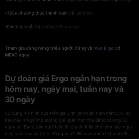
100+ phương thức thanh toán
để lựa chọn
Phí thấp nhất
thị trường tiền mã hoá
Tham gia cùng hàng triệu người dùng và
mua Ergo
với
MEXC ngay.
Dự đoán giá Ergo ngắn hạn trong
hôm nay, ngày mai, tuần nay và
30 ngày
Sử dụng mô hình dựa trên giả định lợi nhuận theo năm 5%, dự
báo này mô phỏng đường giá ngắn hạn của Bitcoin trong 30
ngày tới. Bảng bên dưới hiển thị giá dự kiến cho hôm nay, ngày
mai, tuần này và trong 30 ngày tới. Để xem phân tích chi tiết,