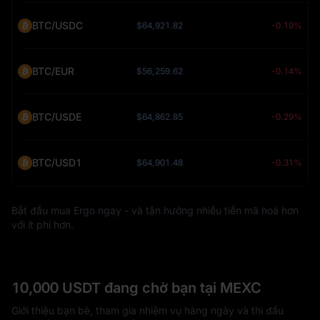
BTC/USDC
$64,921.82
-0.19%
BTC/EUR
$56,259.62
-0.14%
BTC/USDE
$64,862.85
-0.29%
BTC/USD1
$64,901.48
-0.31%
Bắt đầu mua Ergo ngay - và tận hưởng nhiều tiền mã hoá hơn
với ít phí hơn.
10,000 USDT đang chờ bạn tại MEXC
Giới thiệu bạn bè, tham gia nhiệm vụ hàng ngày và thi đấu