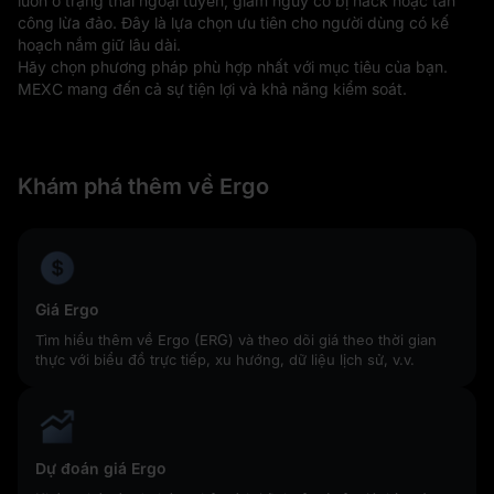
luôn ở trạng thái ngoại tuyến, giảm nguy cơ bị hack hoặc tấn
công lừa đảo. Đây là lựa chọn ưu tiên cho người dùng có kế
hoạch nắm giữ lâu dài.
Hãy chọn phương pháp phù hợp nhất với mục tiêu của bạn.
MEXC mang đến cả sự tiện lợi và khả năng kiểm soát.
Khám phá thêm về Ergo
Giá Ergo
Tìm hiểu thêm về Ergo (ERG) và theo dõi giá theo thời gian
thực với biểu đồ trực tiếp, xu hướng, dữ liệu lịch sử, v.v.
Dự đoán giá Ergo