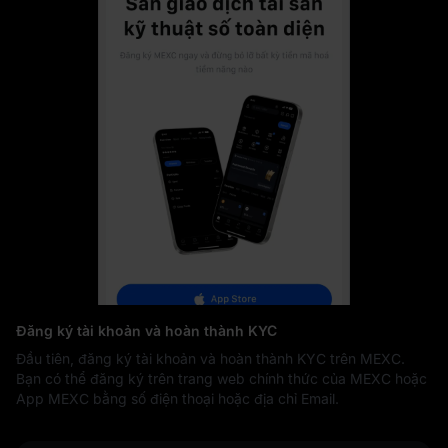
Đăng ký tài khoản và hoàn thành KYC
Đầu tiên, đăng ký tài khoản và hoàn thành KYC trên MEXC.
Bạn có thể đăng ký trên trang web chính thức của MEXC hoặc
App MEXC bằng số điện thoại hoặc địa chỉ Email.