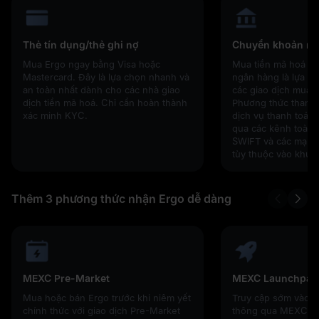
Thẻ tín dụng/thẻ ghi nợ
Chuyển khoản ng
Mua Ergo ngay bằng Visa hoặc
Mua tiền mã hoá q
Mastercard. Đây là lựa chọn nhanh và
ngân hàng là lựa ch
an toàn nhất dành cho các nhà giao
các giao dịch mua E
dịch tiền mã hoá. Chỉ cần hoàn thành
Phương thức thanh 
xác minh KYC.
dịch vụ thanh toán 
qua các kênh toàn 
SWIFT và các mạng 
tùy thuộc vào khu 
Thêm 3 phương thức nhận Ergo dễ dàng
MEXC Pre-Market
MEXC Launchpad
Mua hoặc bán Ergo trước khi niêm yết
Truy cập sớm vào c
chính thức với giao dịch Pre-Market
thông qua MEXC L