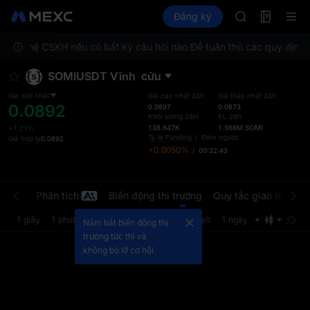
AAOI
Futures
TradFi
Đăng ký
Thông tin Futures
SKYAI
Đăng ký Mark
g liên hệ CSKH nếu có bất kỳ câu hỏi nào.
Để tuân thủ các quy định đ
SPCX tăng dù 
GOLD(XAU)
SOMIUSDT Vĩnh
cửu
AAOI
SKYAI
Giá mới nhất
Giá cao nhất 24h
Giá thấp nhất 24h
0.0892
Đăng ký Mark
0.0897
0.0873
Khối lượng 24H
KL 24h
SPCX tăng dù 
138.647K
1.568M
SOMI
+1.71%
Tỷ lệ Funding
/
Đếm ngược
Giá hợp lý
0.0892
+0.0050%
/
00:32:43
i nhất
Phân tích
Biến động thị trường
Quy tắc giao dịch
G
1 giây
1 phút
5 phút
15 phút
1 giờ
4 giờ
1 ngày
Nắm bắt biến động thị
trường tức thì và
không bỏ lỡ cơ hội