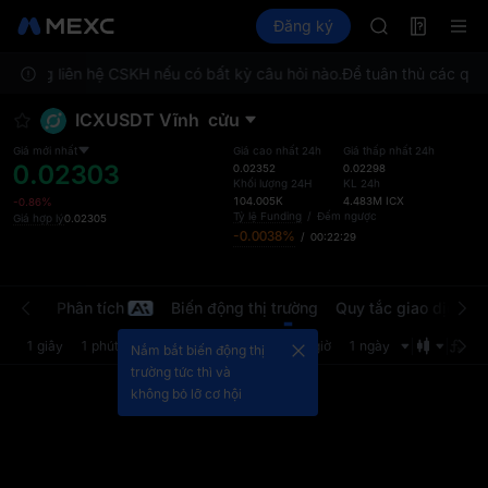
BMT
Futures
TradFi
Đăng ký
Thông tin Futures
MUBARAK
Đăng ký Mark
i lòng liên hệ CSKH nếu có bất kỳ câu hỏi nào.
Để tuân thủ các quy 
TUT
BMT
ICXUSDT Vĩnh
cửu
MUBARAK
Đăng ký Mark
Giá mới nhất
Giá cao nhất 24h
Giá thấp nhất 24h
0.02303
0.02352
0.02298
Khối lượng 24H
KL 24h
104.005K
4.483M
ICX
-0.86%
Tỷ lệ Funding
/
Đếm ngược
Giá hợp lý
0.02305
-0.0038%
/
00:22:29
i nhất
Phân tích
Biến động thị trường
Quy tắc giao dịch
G
1 giây
1 phút
5 phút
15 phút
1 giờ
4 giờ
1 ngày
Nắm bắt biến động thị
trường tức thì và
không bỏ lỡ cơ hội