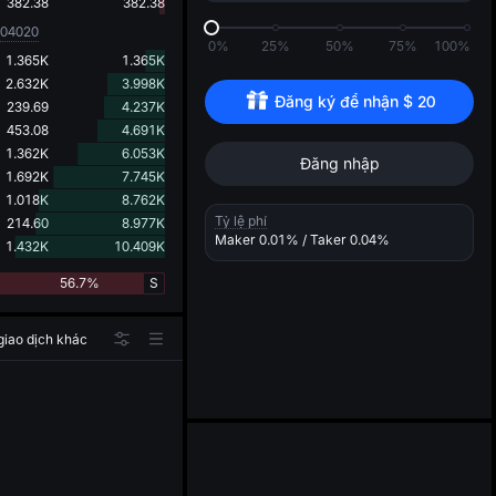
d
382.38
382.38
004020
0%
25%
50%
75%
100%
1.365K
1.365K
2.632K
3.998K
Đăng ký để nhận 
$
20
239.69
4.237K
453.08
4.691K
1.362K
6.053K
Đăng nhập
1.692K
7.745K
1.018K
8.762K
Tỷ lệ phí
214.60
8.977K
Maker
0.01%
/ Taker
0.04%
1.432K
10.409K
56.7%
S
giao dịch khác