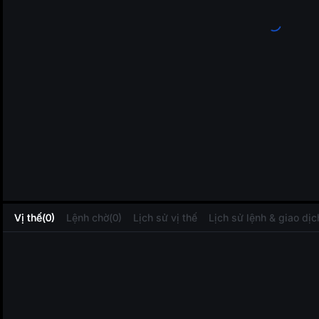
L
Vị thế(0)
Lệnh chờ(0)
Lịch sử vị thế
Lịch sử lệnh & giao dịc