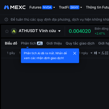
Futures
TradFi
Thông tin Fut
Để tuân thủ các quy định địa phương, dịch vụ hiện không khả 
Biến động
ATHUSDT Vĩnh
cửu
0.004020
+2.47%
Biểu đồ
Phân tích
Giới thiệu
Quy tắc giao dịch
Giới hạ
1 giây
1 phút
5 phút
15 phút
1 giờ
4 giờ
1 ngày
Phân tích AI đã ra mắt. Nhấn để
xem các nhận định giao dịch!