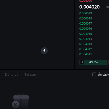
oa
0.004020
0.004020
0.
0.004019
0.004018
0.004017
0.004016
0.004015
0.004014
0.004013
0.004012
0.004011
B
43.3%
h
Dòng vốn
Tài sản
Ẩn cặp 