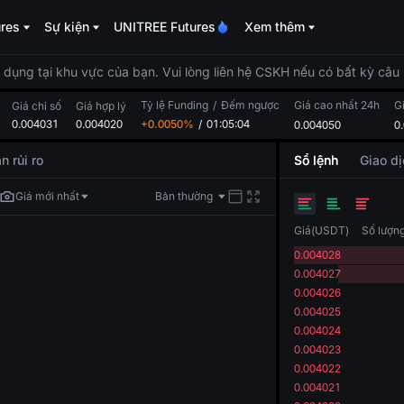
ures
Sự kiện
UNITREE Futures
Xem thêm
dụng tại khu vực của bạn. Vui lòng liên hệ CSKH nếu có bất kỳ câu 
Tỷ lệ Funding
/
Đếm ngược
Giá cao nhất 24h
G
Giá chỉ số
Giá hợp lý
0.004031
0.004020
+0.0050%
/
01:05:04
0.004050
0
n rủi ro
Sổ lệnh
Giao dị
Giá mới nhất
Bản thường
Giá
(
USDT
)
Số lượn
0.004028
0.004027
0.004026
0.004025
0.004024
0.004023
0.004022
0.004021