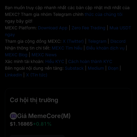
Bạn muốn truy cập nhanh nhất các bản cập nhật mới nhất của
MEXC? Tham gia nhóm Telegram chính
thức của chúng tôi
ngay bây giờ!
MEXC Platform:
Download App
|
Zero Fee Trading
|
Mua USDT
ngay
Tham gia cộng đồng MEXC:
X (Twitter)
|
Telegram
|
Discord
Nhận thông tin chi tiết:
MEXC Tìm hiểu
|
Điều khoản dịch vụ
|
MEXC Blog
|
MEXC News
Xác minh tài khoản:
Hiểu KYC
|
Cách hoàn thành KYC
Bên ngoài nội dung nền tảng:
Substack
|
Medium
|
Đoạn
|
LinkedIn
|
X (Tin tức)
Cơ hội thị trường
Giá MemeCore
(M)
$1.16865
+0.81%