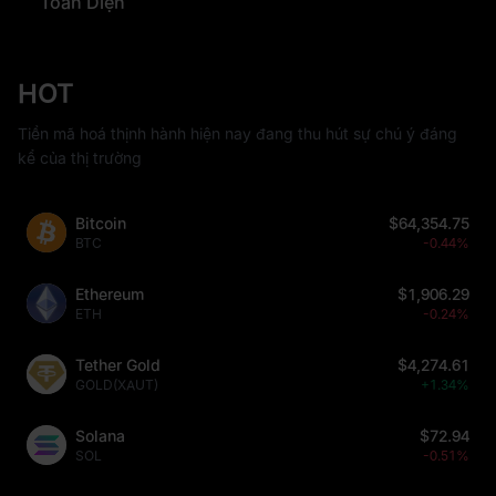
Toàn Diện
HOT
Tiền mã hoá thịnh hành hiện nay đang thu hút sự chú ý đáng
kể của thị trường
Bitcoin
$64,354.75
BTC
-0.44%
Ethereum
$1,906.29
ETH
-0.24%
Tether Gold
$4,274.61
GOLD(XAUT)
+1.34%
Solana
$72.94
SOL
-0.51%