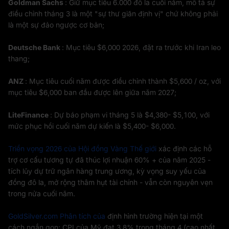
Goldman Sachs
: Giữ mục tiêu 6.000 đô la cuối năm, mô tả sự
điều chỉnh tháng 3 là một "sự thư giãn định vị" chứ không phải
là một sự đảo ngược cơ bản;
Deutsche Bank
: Mục tiêu $6,000 2026, đặt ra trước khi Iran leo
thang;
ANZ
: Mục tiêu cuối năm được điều chỉnh thành $5,600 / oz, với
mục tiêu $6,000 ban đầu được lên giữa năm 2027;
LiteFinance
: Dự báo phạm vi tháng 5 là $4,380- $5,100, với
mức phục hồi cuối năm dự kiến là $5,400- $6,000.
Triển vọng 2026 của Hội đồng Vàng Thế giới
xác định các hỗ
trợ cơ cấu tương tự đã thúc lợi nhuận 60% + của năm 2025 -
tích lũy dự trữ ngân hàng trung ương, kỳ vọng suy yếu của
đồng đô la, mở rộng thâm hụt tài chính - vẫn còn nguyên vẹn
trong nửa cuối năm.
GoldSilver.com Phân tích của
định hình trường hiện tại một
cách ngắn gọn: CPI của Mỹ đạt 3,8% trong tháng 4 (cao nhất