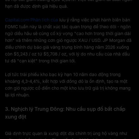
hạn đã được định giá hiệu quả.
Capital.com Phân tích của
lưu ý rằng việc phát hành biên bản
FOMC tuần này là chất xúc tác quan trọng để theo dõi - ngôn
ngữ diều hâu sẽ củng cố kỳ vọng "cao hơn trong thời gian dài
hơn" và thêm những cơn gió ngược XAU / USD. JP Morgan đã
điều chỉnh dự báo giá vàng trung bình hàng năm 2026 xuống
còn $5,243 / oz từ $5,708 / oz, với lý do nhu cầu của nhà đầu
tư đã "cạn kiệt" trong thời gian tới.
Lợi tức trái phiếu kho bạc kỳ hạn 10 năm dao động trong
khoảng 4,3-4,4%, kết hợp với đồng đô la ổn định, tạo ra một
cơn gió ngược cổ điển cho một kho lưu trữ giá trị không mang
lại lợi nhuận.
3. Nghịch lý Trung Đông: Nhu cầu sụp đổ bất chấp
xung đột
Giả định trực quan là xung đột địa chính trị ủng hộ vàng như