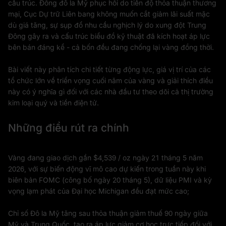
cấu trúc. Đồng đô la Mỹ phục hồi do tiến độ thỏa thuận thương
mại, Cục Dự trữ Liên bang không muốn cắt giảm lãi suất mặc
dù giá tăng, sự sụp đổ nhu cầu nghịch lý do xung đột Trung
Đông gây ra và cấu trúc biểu đồ kỹ thuật đã kích hoạt áp lực
bên bán đáng kể - cả bốn đều đang chống lại vàng đồng thời.
Bài viết này phân tích chi tiết từng động lực, giá vị trí của các
tổ chức lớn về triển vọng cuối năm của vàng và giải thích điều
này có ý nghĩa gì đối với các nhà đầu tư theo dõi cả thị trường
kim loại quý và tiền điện tử.
Những điều rút ra chính
Vàng đang giao dịch gần $4,539 / oz ngày 21 tháng 5 năm
2026, với sự biến động vĩ mô cao dự kiến trong tuần này khi
biên bản FOMC (công bố ngày 20 tháng 5), dữ liệu PMI và kỳ
vọng lạm phát của Đại học Michigan đều đạt mức cao;
Chỉ số Đô la Mỹ tăng sau thỏa thuận giảm thuế 90 ngày giữa
Mỹ và Trung Quốc, tạo ra áp lực giảm cơ học trực tiếp đối với