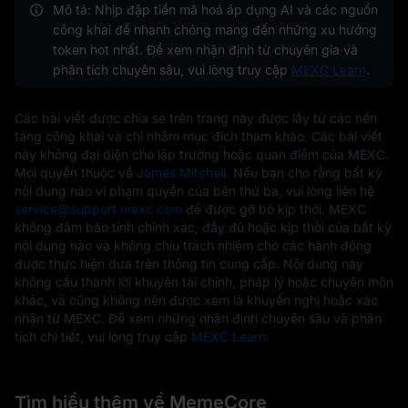
Mô tả: Nhịp đập tiền mã hoá áp dụng AI và các nguồn
công khai để nhanh chóng mang đến những xu hướng
token hot nhất. Để xem nhận định từ chuyên gia và
phân tích chuyên sâu, vui lòng truy cập
MEXC Learn
.
Các bài viết được chia sẻ trên trang này được lấy từ các nền
tảng công khai và chỉ nhằm mục đích tham khảo. Các bài viết
này không đại diện cho lập trường hoặc quan điểm của MEXC.
Mọi quyền thuộc về
James Mitchell
. Nếu bạn cho rằng bất kỳ
nội dung nào vi phạm quyền của bên thứ ba, vui lòng liên hệ
service@support.mexc.com
để được gỡ bỏ kịp thời. MEXC
không đảm bảo tính chính xác, đầy đủ hoặc kịp thời của bất kỳ
nội dung nào và không chịu trách nhiệm cho các hành động
được thực hiện dựa trên thông tin cung cấp. Nội dung này
không cấu thành lời khuyên tài chính, pháp lý hoặc chuyên môn
khác, và cũng không nên được xem là khuyến nghị hoặc xác
nhận từ MEXC. Để xem những nhận định chuyên sâu và phân
tích chi tiết, vui lòng truy cập
MEXC Learn
.
Tìm hiểu thêm về MemeCore