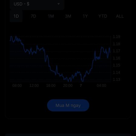
USD - $
1D
7D
1M
3M
1Y
YTD
ALL
Mua M ngay