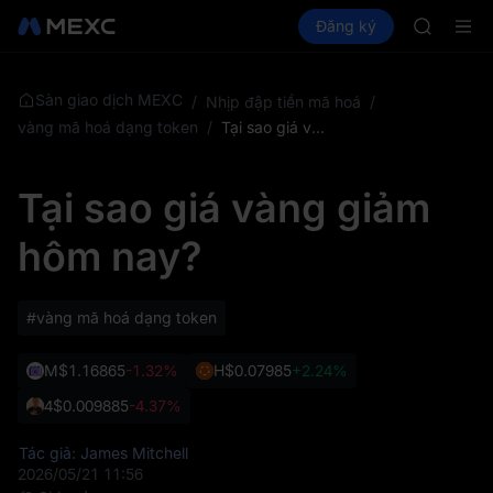
SKYAI
Mua Crypto
Thị trường
Đăng ký
Spot
Futures
ACE
UNIT
HFT
SPCX
UNITREE
Sàn giao dịch MEXC
/
Nhịp đập tiền mã hoá
/
Unitree F
vàng mã hoá dạng token
/
Tại sao giá vàng giảm hôm nay?
SKYAI
ACE
Tại sao giá vàng giảm
HFT
SPCX
hôm nay?
UNITREE
Unitree F
#vàng mã hoá dạng token
M
$1.16865
-1.32%
H
$0.07985
+2.24%
4
$0.009885
-4.37%
Tác giả: James Mitchell
2026/05/21 11:56