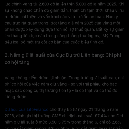
lực chính vàng từ 2.600 đô la lên trên 5.000 đô la năm 2025. Khi
sự không chắc chắn đó giảm dần, thậm chí tạm thời, khẩu vị rủi
ro được cải thiện và vốn khỏi các vị trí trú ẩn an toàn. Hàm ý
cấu trúc rất quan trọng: đợt tăng giá năm 2025 của vàng một
phần được xây dựng dựa trên nỗi sợ thuế quan. Bất kỳ sự giảm
leo thang liên tục nào trong căng thẳng thương mại Mỹ-Trung
đều loại bỏ một trụ cột cơ bản của cuộc biểu tình đó.
2. Nắm giữ lãi suất của Cục Dự trữ Liên bang: Chi phí
cơ hội tăng
Vàng không kiếm được lợi nhuận. Trong trường lãi suất cao, chi
phí cơ hội của việc nắm giữ vàng - so với trái phiếu kho bạc
hoặc các công cụ thị trường tiền tệ - là có thật và có thể đo
lường được.
Dữ liệu của LiteFinance
cho thấy kể từ ngày 21 tháng 5 năm
2026, định giá thị trường CME chỉ định xác suất 97,4% cho Fed
nắm giữ lãi suất ở mức 3,50-3,75% trong tháng 6, chỉ có 2,6%
cơ hội cắt giảm xuống 3,25-3,50%. Việc cắt giảm lãi suất ngắn