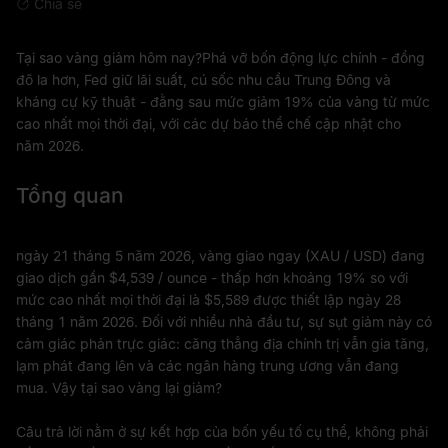
Chia sẻ
Tại sao vàng giảm hôm nay?Phá vỡ bốn động lực chính - đồng
đô la hơn, Fed giữ lãi suất, cú sốc nhu cầu Trung Đông và
kháng cự kỹ thuật - đằng sau mức giảm 19% của vàng từ mức
cao nhất mọi thời đại, với các dự báo thể chế cập nhật cho
năm 2026.
Tổng quan
ngày 21 tháng 5 năm 2026, vàng giao ngay (XAU / USD) đang
giao dịch gần $4,539 / ounce - thấp hơn khoảng 19% so với
mức cao nhất mọi thời đại là $5,589 được thiết lập ngày 28
tháng 1 năm 2026. Đối với nhiều nhà đầu tư, sự sụt giảm này có
cảm giác phản trực giác: căng thẳng địa chính trị vẫn gia tăng,
lạm phát đang lên và các ngân hàng trung ương vẫn đang
mua. Vậy tại sao vàng lại giảm?
Câu trả lời nằm ở sự kết hợp của bốn yếu tố cụ thể, không phải