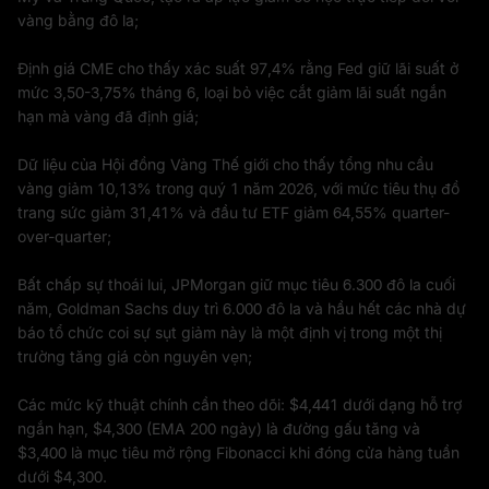
vàng bằng đô la;
Định giá CME cho thấy xác suất 97,4% rằng Fed giữ lãi suất ở
mức 3,50-3,75% tháng 6, loại bỏ việc cắt giảm lãi suất ngắn
hạn mà vàng đã định giá;
Dữ liệu của Hội đồng Vàng Thế giới cho thấy tổng nhu cầu
vàng giảm 10,13% trong quý 1 năm 2026, với mức tiêu thụ đồ
trang sức giảm 31,41% và đầu tư ETF giảm 64,55% quarter-
over-quarter;
Bất chấp sự thoái lui, JPMorgan giữ mục tiêu 6.300 đô la cuối
năm, Goldman Sachs duy trì 6.000 đô la và hầu hết các nhà dự
báo tổ chức coi sự sụt giảm này là một định vị trong một thị
trường tăng giá còn nguyên vẹn;
Các mức kỹ thuật chính cần theo dõi: $4,441 dưới dạng hỗ trợ
ngắn hạn, $4,300 (EMA 200 ngày) là đường gấu tăng và
$3,400 là mục tiêu mở rộng Fibonacci khi đóng cửa hàng tuần
dưới $4,300.