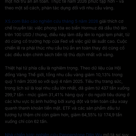
một nơi trú ẩn an toàn. Thực tế năm 2026 phức tạp hơn - và
theo một số cách, phản tác dụng đối với nhu cầu vàng.
XS.com Báo cáo nghiên cứu tháng 5 năm 2026
giải thích cơ
chế truyền tải: việc phong tỏa eo biển Hormuz đã dầu thô lên
trên 100 USD / thùng, điều này làm dấy lên lo ngại lạm phát, từ
đó củng cố trường hợp của Fed về việc giữ lãi suất cao. Cuộc
chiến lẽ ra phải thúc nhu cầu trú ẩn an toàn thay đó củng cố
các điều kiện chính sách tiền tệ thù địch nhất với vàng.
Thiệt hại từ phía cầu là nghiêm trọng. Theo dữ liệu của Hội
đồng Vàng Thế giới, tổng nhu cầu vàng giảm 10,13% trong
quý 1 năm 2026 so với quý 4 năm 2025. Tiêu thụ trang sức,
trong lịch sử là loại nhu cầu lớn nhất, đã giảm từ 437 tấn xuống
299,7 tấn - mức giảm 31,41% hàng quý - do người tiêu dùng ở
các khu vực bị ảnh hưởng bởi xung đột và trên toàn cầu xoay
quanh thanh khoản tiền mặt. ETF và các sản phẩm đầu tư
tương tự thậm chí còn giảm hơn, giảm 64,55% từ 174,9 tấn
xuống chỉ còn 62 tấn.
Nhà chiến lược nghiên cứu Pepperstone Dilin Wu
mô tả sự suy