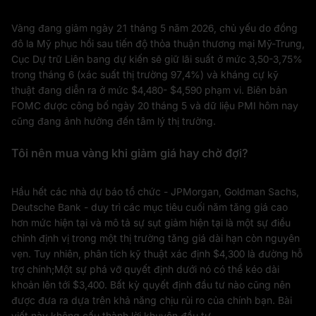
Vàng đang giảm ngày 21 tháng 5 năm 2026, chủ yếu do đồng
đô la Mỹ phục hồi sau tiến độ thỏa thuận thương mại Mỹ-Trung,
Cục Dự trữ Liên bang dự kiến sẽ giữ lãi suất ở mức 3,50-3,75%
trong tháng 6 (xác suất thị trường 97,4%) và kháng cự kỹ
thuật đang diễn ra ở mức $4,480- $4,590 phạm vi. Biên bản
FOMC được công bố ngày 20 tháng 5 và dữ liệu PMI hôm nay
cũng đang ảnh hưởng đến tâm lý thị trường.
Tôi nên mua vàng khi giảm giá hay chờ đợi?
Hầu hết các nhà dự báo tổ chức - JPMorgan, Goldman Sachs,
Deutsche Bank - duy trì các mục tiêu cuối năm tăng giá cao
hơn mức hiện tại và mô tả sự sụt giảm hiện tại là một sự điều
chỉnh định vị trong một thị trường tăng giá dài hạn còn nguyên
vẹn. Tuy nhiên, phân tích kỹ thuật xác định $4,300 là đường hỗ
trợ chính;Một sự phá vỡ quyết định dưới nó có thể kéo dài
khoản lên tới $3,400. Bất kỳ quyết định đầu tư nào cũng nên
được đưa ra dựa trên khả năng chịu rủi ro của chính bạn. Bài
viết này không cấu thành lời khuyên đầu tư.