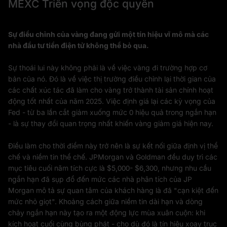
MEXC Triển vọng độc quyền
Sự điều chỉnh của vàng đang gửi một tín hiệu vĩ mô mà các
nhà đầu tư tiền điện tử không thể bỏ qua.
Sự thoái lui này không phải là về việc vàng đi trường hợp cơ
bản của nó. Đó là về việc thị trường điều chỉnh lại thời gian của
các chất xúc tác đã làm cho vàng trở thành tài sản chính hoạt
động tốt nhất của năm 2025. Việc định giá lại các kỳ vọng của
Fed - từ ba lần cắt giảm xuống mức 0 hiệu quả trong ngắn hạn
- là sự thay đổi quan trọng nhất khiến vàng giảm giá hiện nay.
Điều làm cho thời điểm này trở nên là sự kết nối giữa định vị thể
chế và niềm tin thể chế. JPMorgan và Goldman đều duy trì các
mục tiêu cuối năm tích cực là $5,000- $6,300, nhưng nhu cầu
ngắn hạn đã sụp đổ đến mức các nhà phân tích của JP
Morgan mô tả sự quan tâm của khách hàng là đã "cạn kiệt đến
mức nhỏ giọt". Khoảng cách giữa niềm tin dài hạn và dòng
chảy ngắn hạn này tạo ra một động lực mùa xuân cuộn: khi
kích hoạt cuối cùng bùng phát - cho dù đó là tín hiệu xoay trục