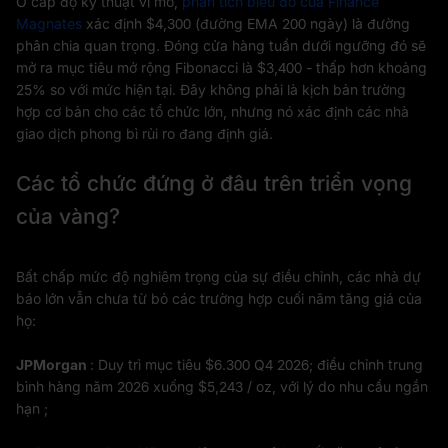
Ở cấp độ kỹ thuật vĩ mô,
phân tích biểu đồ của Finance
Magnates
xác định $4,300 (đường EMA 200 ngày) là đường
phân chia quan trọng. Đóng cửa hàng tuần dưới ngưỡng đó sẽ
mở ra mục tiêu mở rộng Fibonacci là $3,400 - thấp hơn khoảng
25% so với mức hiện tại. Đây không phải là kịch bản trường
hợp cơ bản cho các tổ chức lớn, nhưng nó xác định các nhà
giao dịch phong bì rủi ro đang định giá.
Các tổ chức đứng ở đâu trên triển vọng
của vàng?
Bất chấp mức độ nghiêm trọng của sự điều chỉnh, các nhà dự
báo lớn vẫn chưa từ bỏ các trường hợp cuối năm tăng giá của
họ:
JPMorgan
: Duy trì mục tiêu $6.300 Q4 2026; điều chỉnh trung
bình hàng năm 2026 xuống $5,243 / oz, với lý do nhu cầu ngắn
hạn ;