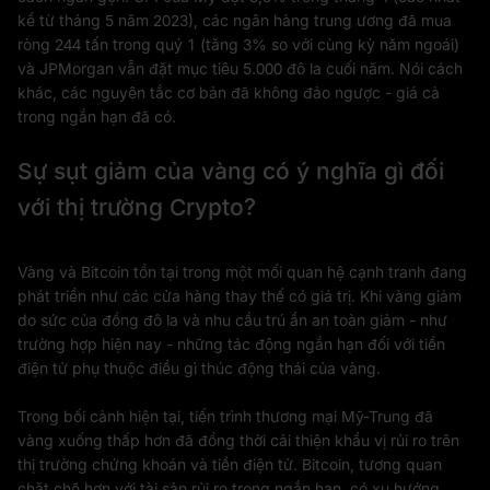
kể từ tháng 5 năm 2023), các ngân hàng trung ương đã mua
ròng 244 tấn trong quý 1 (tăng 3% so với cùng kỳ năm ngoái)
và JPMorgan vẫn đặt mục tiêu 5.000 đô la cuối năm. Nói cách
khác, các nguyên tắc cơ bản đã không đảo ngược - giá cả
trong ngắn hạn đã có.
Sự sụt giảm của vàng có ý nghĩa gì đối
với thị trường Crypto?
Vàng và Bitcoin tồn tại trong một mối quan hệ cạnh tranh đang
phát triển như các cửa hàng thay thế có giá trị. Khi vàng giảm
do sức của đồng đô la và nhu cầu trú ẩn an toàn giảm - như
trường hợp hiện nay - những tác động ngắn hạn đối với tiền
điện tử phụ thuộc điều gì thúc động thái của vàng.
Trong bối cảnh hiện tại, tiến trình thương mại Mỹ-Trung đã
vàng xuống thấp hơn đã đồng thời cải thiện khẩu vị rủi ro trên
thị trường chứng khoán và tiền điện tử. Bitcoin, tương quan
chặt chẽ hơn với tài sản rủi ro trong ngắn hạn, có xu hướng