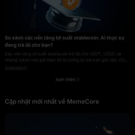
So sánh các nền tảng lợi suất stablecoin: Ai thực sự
đang trả lãi cho bạn?
Các nền tảng lợi suất stablecoin trả lãi cho USDT, USDC và
những token neo giá theo đô la tương tự mà bạn gửi vào. Có
bốn nguồn tài trợ cho khoản lãi đó: nhu cầu vay, thu nhập từ dự
2026/08/07
trữ stablecoin, ma
Xem thêm
Cập nhật mới nhất về MemeCore