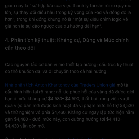
giảm này là "sự hợp lưu của việc thanh lý tài sản rủi ro quy mô
lớn, sự thay đổi diều hâu trong kỳ vọng của Fed và đồng đô la
hơn", trong khi đóng khung nó là "một sự điều chỉnh logic về
giá hơn là sự đảo ngược của xu hướng dài hạn".
4. Phân tích kỹ thuật: Kháng cự, Dừng và Mức chính
cần theo dõi
Các nguyên tắc cơ bản vĩ mô thiết lập hướng; cấu trúc kỹ thuật
có thể khuếch đại và di chuyển theo cả hai hướng.
Nhà phân tích Anton Kharitonov của Traders Union giá
mô tả
cấu hình hiện tại rõ ràng: nỗ lực phục hồi của vàng đã được giới
hạn ở mức kháng cự $4,580- $4,590, thất bại trong việc vượt
qua việc bán mới được kích hoạt đã vi phạm mức hỗ trợ $4,530
và thử nghiệm về phía $4,460. Kháng cự ngay lập tức hiện nằm
gần $4,480 - dưới mức này, con đường hướng tới $4,410-
$4,430 vẫn còn mở.