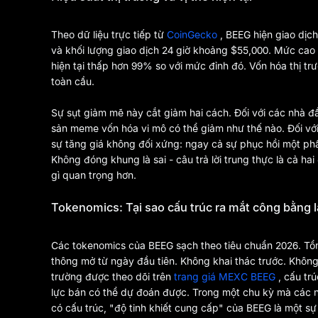
Theo dữ liệu trực tiếp từ
CoinGecko
, BEEG hiện giao dị
và khối lượng giao dịch 24 giờ khoảng $55,000. Mức cao 
hiện tại thấp hơn 99% so với mức đỉnh đó. Vốn hóa thị 
toàn cầu.
Sự sụt giảm mẽ này cắt giảm hai cách. Đối với các nhà đầ
sản meme vốn hóa vi mô có thể giảm như thế nào. Đối với 
sự tăng giá không đối xứng: ngay cả sự phục hồi một phần
Không đóng khung là sai - câu trả lời trung thực là cả ha
gì quan trọng hơn.
Tokenomics: Tại sao cấu trúc ra mắt công bằng 
Các tokenomics của BEEG sạch theo tiêu chuẩn 2026. Tổ
thông mở từ ngày đầu tiên. Không khai thác trước. Không
trường được theo dõi trên
trang giá MEXC BEEG
, cấu tr
lực bán có thể dự đoán được. Trong một chu kỳ mà các nhà
có cấu trúc, "độ tinh khiết cung cấp" của BEEG là một sự