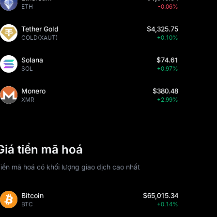
ETH
-0.06%
Tether Gold
$4,325.75
GOLD(XAUT)
+0.10%
Solana
$74.61
SOL
+0.97%
Monero
$380.48
XMR
+2.99%
Giá tiền mã hoá
iền mã hoá có khối lượng giao dịch cao nhất
Bitcoin
$65,015.34
BTC
+0.14%