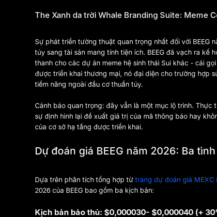
The Xanh da trời Whale Branding Suite: Meme Co
Sự phát triển tường thuật quan trọng nhất đối với BEEG
túy sang tài sản mang tính tiện ích. BEEG đã vạch ra kế
thanh cho các dự án meme hệ sinh thái Sui khác - cái gọi
được triển khai thương mại, nó đại diện cho trường hợp s
tiềm năng ngoài đầu cơ thuần túy.
Cảnh báo quan trọng: đây vẫn là một mục lộ trình. Thực th
sự định hình lại đề xuất giá trị của mã thông báo hay k
của cơ sở hạ tầng được triển khai.
Dự đoán giá BEEG năm 2026: Ba tìn
Dựa trên phân tích tổng hợp từ
trang dự đoán giá MEXC
2026 của BEEG bao gồm ba kịch bản:
Kịch bản bảo thủ: $0,000030- $0,000040 (+ 3