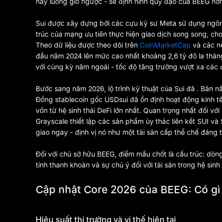
hay luồng gió ngược - sẽ định hình quỹ đạo của BEEG hơn 
Sui được xây dựng bởi các cựu kỹ sư Meta sử dụng ngôn 
trúc của mạng ưu tiên thực hiện giao dịch song song, cho 
Theo dữ liệu được theo dõi trên
CoinMarketCap
và các n
đầu năm 2024 lên mức cao nhất khoảng 2,6 tỷ đô la thán
với cùng kỳ năm ngoái - tốc độ tăng trưởng vượt xa các 
Bước sang năm 2026, lộ trình kỹ thuật của Sui đã . Bản nâ
Đồng stablecoin gốc USDsui đã ổn định hoạt động kinh tế
vốn từ hệ sinh thái DeFi lớn nhất. Quan trọng nhất đối vớ
Grayscale thiết lập các sản phẩm ủy thác liên kết SUI và 
giao ngay - định vị nó như một tài sản cấp thể chế đáng t
Đối với chủ sở hữu BEEG, điểm mấu chốt là cấu trúc: dòn
tính thanh khoản và sự chú ý đối với tài sản trong hệ sinh 
Cập nhật Core 2026 của BEEG: Có gì
Hiệu suất thị trường và vị thế hiện tại