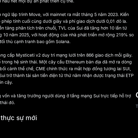
hầu hết mọi dự án phát triển cụ thể.
ngữ lập trình Move, với mainnet ra mắt tháng 5 năm 2023. Kiến
phép tính cuối cùng dưới giây và phí giao dịch dưới 0,01 đô la.
ền tảng phân tích trên chuỗi, TVL của Sui đã tăng hơn 10 lần từ
g 10 năm 2025, với hoạt động của nhà phát triển mở rộng 219% so
đối thủ cạnh tranh bao gồm Solana.
ng cấp Mysticeti v2 duy trì mạng lưới trên 866 giao dịch mỗi giây.
 trong hệ sinh thái. Một cây cầu Ethereum bản địa đã mở ra dòng
i bối cảnh thể chế, CME chính thức ra mắt hợp đồng tương lai SUI,
Sui trở thành tài sản tiền điện tử thứ năm nhận được trạng thái ETP
in cậy.
g vốn và tăng trưởng người dùng ở tầng mạng Sui trực tiếp hỗ trợ
thái đó.
T
 thực sự mới