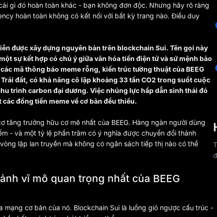
ái gì đó hoàn toàn khác - bạn không đơn độc. Nhưng hãy rõ ràng
ency hoàn toàn không có kết nối với bất kỳ trang nào. Điều duy
ển được xây dựng nguyên bản trên blockchain Sui. Tên gọi này
 - một sự kết hợp có chủ ý giữa văn hóa tiền điện tử và sứ mệnh bảo
i các mã thông báo meme rỗng, kiến trúc tường thuật của BEEG
rên Trái đất, có khả năng cô lập khoảng 33 tấn CO2 trong suốt cuộc
chu trình carbon đại dương. Việc nhúng lực hấp dẫn sinh thái đó
 các đồng tiền meme về cơ bản đều thiếu.
g cơ tăng trưởng hữu cơ mẽ nhất của BEEG. Hàng ngàn người dùng
iếm - và một tỷ lệ phần trăm có ý nghĩa được chuyển đổi thành
òng lặp lan truyền mà không có ngân sách tiếp thị nào có thể
T
đ
cảnh vĩ mô quan trọng nhất của BEEG
 mạng cơ bản của nó. Blockchain Sui là luồng gió ngược cấu trúc -