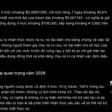
ch ở mức khoảng $0.00001095, với mức tăng 7 ngày khoảng 30,6%
nhất mọi thời đại của token đạt khoảng $0.001193 - có nghĩa là giá
trường đứng ở mức khoảng $109,000, xếp hạng khoảng # 5,692 trên
u tư nhận thức được rủi ro, nó đại diện cho bằng chứng về việc tài
những người tham gia chịu rủi ro cao, nó đại diện cho số học của
 đối với các mức trước đó cũng ngụ ý bội số so với giá hiện tại.
i đều đúng đồng thời và khả năng chịu rủi ro cá nhân xác định điều
lại quan trọng năm 2026
ng nguồn cung được cố định ở mức 10 tỷ token, 100% trong lưu
 phân bổ nhóm. Không có lịch trình khóa VC. Theo dữ liệu thị
T
úc này có nghĩa là không có sự kiện mở khóa nội bộ nào tạo ra áp
 đầu tư bán lẻ đã phát triển nhận thức sâu sắc về lợi thế nội bộ
 khác biệt thực sự.