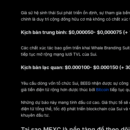
Giả sử hệ sinh thái Sui phát triển ổn định, sự tham gia b
chính là duy trì cộng đồng hữu cơ mà không có chất xúc 
Kịch bản trung bình: $0,000050- $0,000075 (
Các chất xúc tác bao gồm triển khai Whale Branding Sui
tiếp tục mở rộng mạng lưới TVL của Sui.
Kịch bản lạc quan: $0.000100- $0.000150 (+ 
Yêu cầu dòng vốn tổ chức Sui, BEEG nhận được sự công n
giá tiền điện tử rộng hơn được thúc bởi
Bitcoin
tiếp tục q
Những dự báo này mang tính đầu cơ cao. Giá thực tế sẽ đư
điện tử tổng thể, tốc độ phát triển blockchain của Sui và
khuyên đầu tư.
Tại sao MEXC là nền tảng để theo dõ