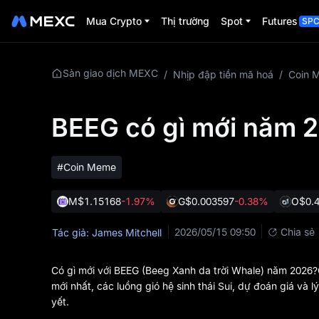
Mua Crypto
Thị trường
Spot
Futures
SP
Sàn giao dịch MEXC
/
Nhịp đập tiền mã hoá
/
Coin 
BEEG có gì mới năm 
#Coin Meme
M
$1.15168
-1.97%
G
$0.003597
-0.38%
O
$0.
2026/05/15 09:50
Chia sẻ
Tác giả: James Mitchell
Có gì mới với BEEG (Beeg Xanh da trời Whale) năm 2026
mới nhất, các luồng gió hệ sinh thái Sui, dự đoán giá và
yết.