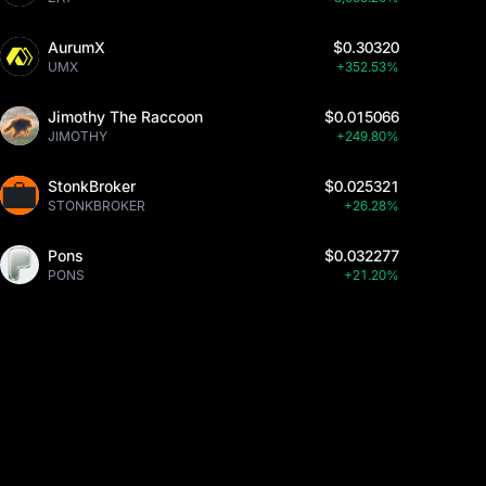
AurumX
$0.30320
UMX
+352.53%
Jimothy The Raccoon
$0.015066
JIMOTHY
+249.80%
StonkBroker
$0.025321
STONKBROKER
+26.28%
Pons
$0.032277
PONS
+21.20%