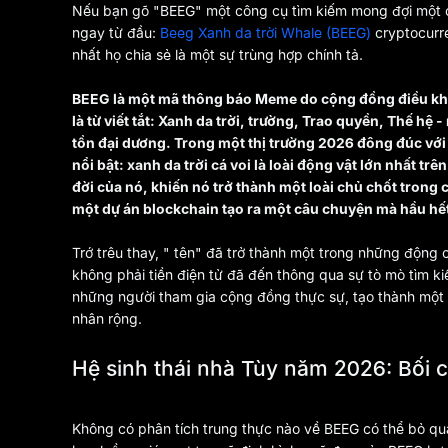
Nếu bạn gõ "BEEG" một công cụ tìm kiếm mong đợi một c
ngay từ đầu:
Beeg Xanh da trời Whale (BEEG)
cryptocurr
nhất họ chia sẻ là một sự trùng hợp chính tả.
BEEG là một mã thông báo Meme do cộng đồng điều khi
là từ viết tắt: Xanh da trời, trường, Trao quyền, Thế hệ
tồn đại dương. Trong một thị trường 2026 đông đúc vớ
nổi bật: xanh da trời cá voi là loài động vật lớn nhất t
đời của nó, khiến nó trở thành một loài chủ chốt trong 
một dự án blockchain tạo ra một câu chuyện mà hầu hết
Trớ trêu thay, " tên" đã trở thành một trong những độn
không phải tiền điện tử đã đến thông qua sự tò mò tìm k
những người tham gia cộng đồng thực sự, tạo thành một v
nhân rộng.
Hệ sinh thái nhà Tùy năm 2026: Bối 
Không có phân tích trung thực nào về BEEG có thể bỏ qua