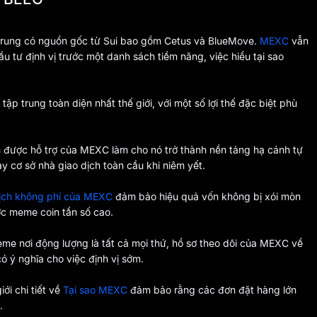
p trung có nguồn gốc từ Sui bao gồm Cetus và BlueMove.
MEXC
vẫn
 tư định vị trước một danh sách tiềm năng, việc hiểu tại sao
tập trung toàn diện nhất thế giới, với một số lợi thế đặc biệt phù
ản được hỗ trợ của MEXC làm cho nó trở thành nền tảng hạ cánh tự
y cơ sở nhà giao dịch toàn cầu khi niêm yết.
dịch không phí của MEXC
đảm bảo hiệu quả vốn không bị xói mòn
ược meme coin tần số cao.
meme nơi động lượng là tất cả mọi thứ, hồ sơ theo dõi của MEXC về
ó ý nghĩa cho việc định vị sớm.
ới chi tiết về
Tại sao MEXC
đảm bảo rằng các đơn đặt hàng lớn
.