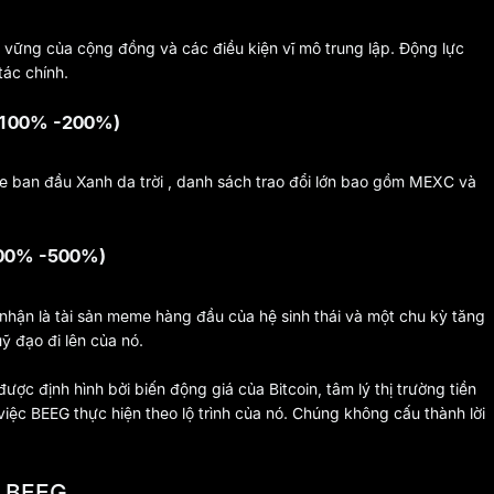
ền vững của cộng đồng và các điều kiện vĩ mô trung lập. Động lực
tác chính.
+ 100% -200%)
te ban đầu Xanh da trời , danh sách trao đổi lớn bao gồm MEXC và
300% -500%)
hận là tài sản meme hàng đầu của hệ sinh thái và một chu kỳ tăng
uỹ đạo đi lên của nó.
ợc định hình bởi biến động giá của Bitcoin, tâm lý thị trường tiền
 việc BEEG thực hiện theo lộ trình của nó. Chúng không cấu thành lời
i BEEG