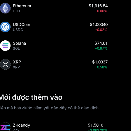
Ethereum
$1,916.54
ETH
-0.06%
USDCoin
$1.00040
USDC
-0.02%
Solana
$74.61
SOL
+0.97%
XRP
$1.0337
XRP
+0.58%
Mới được thêm vào
iền mã hoá được niêm yết gần đây có thể giao dịch
ZKcandy
$1.5816
ZAY
+3,063.20%