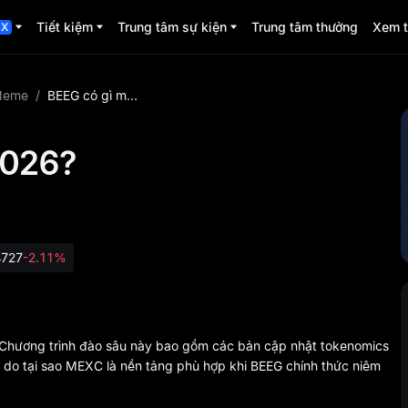
Tiết kiệm
Trung tâm sự kiện
Trung tâm thưởng
Xem 
CX
Meme
/
BEEG có gì mới năm 2026?
2026?
4727
-2.11%
?Chương trình đào sâu này bao gồm các bản cập nhật tokenomics
 lý do tại sao MEXC là nền tảng phù hợp khi BEEG chính thức niêm