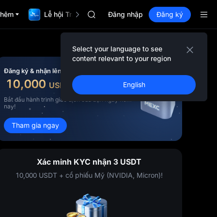
GOLD(XAU)
thêm
Lễ hội TradFi $1,000,000
AAOI
Đăng nhập
Đăng ký
SKYAI
Đăng ký Market UNITREE STAR vào ng
SPCX tăng dù đã hết hạn khoá
Select your language to see
GOLD(XAU)
content relevant to your region
AAOI
Đăng ký & nhận lên đến
SKYAI
10,000
USDT
English
tiền thưởng
Đăng ký Market UNITREE STAR vào ng
SPCX tăng dù đã hết hạn khoá
Bắt đầu hành trình giao dịch của bạn ngay hôm
nay!
Tham gia ngay
Xác minh KYC nhận 3 USDT
10,000 USDT + cổ phiếu Mỹ (NVIDIA, Micron)!