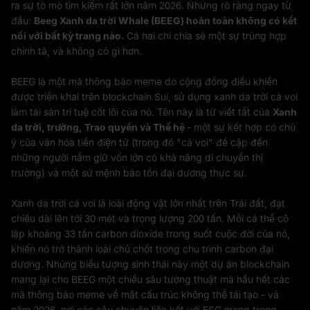
ra sự tò mò tìm kiếm rất lớn năm 2026. Nhưng rõ ràng ngay từ
đầu:
Beeg Xanh da trời Whale (BEEG) hoàn toàn không có kết
nối với bất kỳ trang nào.
Cả hai chỉ chia sẻ một sự trùng hợp
chính tả, và không có gì hơn.
BEEG là một mã thông báo meme do cộng đồng điều khiển
được triển khai trên blockchain Sui, sử dụng xanh da trời cá voi
làm tài sản trí tuệ cốt lõi của nó. Tên này là từ viết tắt của
Xanh
da trời, trường, Trao quyền và Thế hệ
- một sự kết hợp có chủ
ý của văn hóa tiền điện tử (trong đó "cá voi" đề cập đến
những người nắm giữ vốn lớn có khả năng di chuyển thị
trường) và một sứ mệnh bảo tồn đại dương thực sự.
Xanh da trời cá voi là loài động vật lớn nhất trên Trái đất, đạt
chiều dài lên tới 30 mét và trọng lượng 200 tấn. Mỗi cá thể cô
lập khoảng 33 tấn carbon dioxide trong suốt cuộc đời của nó,
khiến nó trở thành loài chủ chốt trong chu trình carbon đại
dương. Nhúng biểu tượng sinh thái này một dự án blockchain
mang lại cho BEEG một chiều sâu tường thuật mà hầu hết các
mã thông báo meme về mặt cấu trúc không thể tái tạo - và
năm 2026, nơi các câu chuyện liên kết với ESG mang trọng