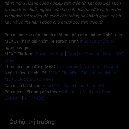
hành trong ngành công nghiệp tiền điện tử, kết hợp phân tích
dữ liệu trên chuỗi, nghiên cứu hệ sinh thái trao đổi và theo dõi
xu hướng thị trường để cung cấp thông tin khách quan, chính
xác và có thể hành động cho người đọc tiền điện tử.
Bạn muốn truy cập nhanh nhất các bản cập nhật mới nhất của
MEXC? Tham gia nhóm Telegram chính
thức của chúng tôi
ngay bây giờ!
MEXC Platform:
Download App
|
Zero Fee Trading
|
Mua USDT
ngay
Tham gia cộng đồng MEXC:
X (Twitter)
|
Telegram
|
Discord
Nhận thông tin chi tiết:
MEXC Tìm hiểu
|
Điều khoản dịch vụ
|
MEXC Blog
|
MEXC News
Xác minh tài khoản:
Hiểu KYC
|
Cách hoàn thành KYC
Bên ngoài nội dung nền tảng:
Substack
|
Medium
|
Đoạn
|
LinkedIn
|
X (Tin tức)
Cơ hội thị trường