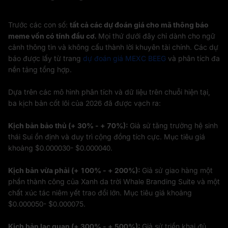
Trước các con số:
tất cả các dự đoán giá cho mã thông báo
meme vốn có tính đầu cơ.
Mọi thứ dưới đây chỉ dành cho ngữ
cảnh thông tin và không cấu thành lời khuyên tài chính. Các dự
báo được lấy từ trang
dự đoán giá MEXC BEEG
và phân tích đa
nền tảng tổng hợp.
Dựa trên các mô hình phân tích và dữ liệu trên chuỗi hiện tại,
ba kịch bản cốt lõi của 2026 đã được vạch ra:
Kịch bản bảo thủ (+ 30% - + 70%):
Giả sử tăng trưởng hệ sinh
thái Sui ổn định và duy trì cộng đồng tích cực. Mục tiêu giá
khoảng $0.000030- $0.000040.
Kịch bản vừa phải (+ 100% - + 200%):
Giả sử giao hàng một
phần thành công của Xanh da trời Whale Branding Suite và một
chất xúc tác niêm yết trao đổi lớn. Mục tiêu giá khoảng
$0.000050- $0.000075.
Kịch bản lạc quan (+ 300% - + 500%):
Giả sử triển khai đủ