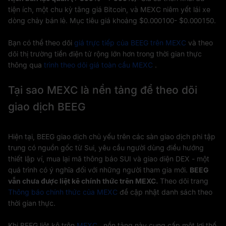
tiện ích, một chu kỳ tăng giá Bitcoin, và MEXC niêm yết lái xe
dòng chảy bán lẻ. Mục tiêu giá khoảng $0.000100- $0.000150.
Bạn có thể theo dõi
giá trực tiếp của BEEG trên MEXC
và theo
dõi thị trường tiền điện tử rộng lớn hơn trong thời gian thực
thông qua
trình theo dõi giá toàn cầu MEXC
.
Tại sao MEXC là nền tảng để theo dõi
giao dịch BEEG
Hiện tại, BEEG giao dịch chủ yếu trên các sàn giao dịch phi tập
trung có nguồn gốc từ Sui, yêu cầu người dùng điều hướng
thiết lập ví, mua lại mã thông báo SUI và giao diện DEX - một
quá trình có ý nghĩa đối với những người tham gia mới.
BEEG
vẫn chưa được liệt kê chính thức trên MEXC.
Theo dõi trang
Thông báo chính thức của MEXC
để cập nhật danh sách theo
thời gian thực.
Khi BEEG liệt kê trên
MEXC
, nền tảng này cung cấp một lợi thế