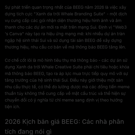
Sự phát triển quan trọng nhất của BEEG năm 2026 là việc xây
dựng tích cực "Xanh da trời Whale Branding Suite" - một dịch
vụ cung cấp các gói nhận diện thương hiệu hình ảnh và âm
thanh cho các dự án mới ra mắt trên mạng Sui. Định vị "Web3
's Canva" này tạo ra hiệu ứng mạng mẽ: khi nhiều dự án tràn
ngập hệ sinh thái Sui và sử dụng tài sản BEEG để xây dựng
thương hiệu, nhu cầu cơ bản về mã thông báo BEEG tăng lên.
Cơ chế cốt lõi là mô hình tiêu thụ mã thông báo - các dự án sử
dụng Xanh da trời Whale Creative Suite phải chi tiêu hoặc khóa
mã thông báo BEEG, tạo ra áp lực mua trực tiếp quy mô với sự
tăng trưởng của hệ sinh thái Sui. Điều này giới thiệu một sàn
nhu cầu thực tế, có thể đo lường được mà các đồng tiền meme
thuần túy không thể cung cấp về mặt cấu trúc và thể hiện sự
chuyển đổi có ý nghĩa từ chỉ meme sang định vị theo hướng
tiện ích.
2026 Kịch bản giá BEEG: Các nhà phân
tích đang nói gì