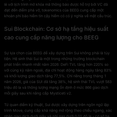
lẻ với lịch trình mở khóa mã thông báo được hỗ trợ bởi VC đã
đạt đến điểm phá vỡ, tokenomics của BEEG cung cấp một
khoản phí bảo hiểm tin cậy hiếm có có ý nghĩa về mặt cấu trúc.
Sui Blockchain: Cơ sở hạ tầng hiệu suất
cao cung cấp năng lượng cho BEEG
Sự lựa chọn của BEEG để xây dựng trên Sui không phải là tùy
tiện. Hệ sinh thái Sui là một trong những trường blockchain
phát triển nhanh nhất năm 2026: DeFi TVL tăng hơn 220% so
với cùng kỳ năm ngoái, địa chỉ hoạt động hàng ngày tăng 83%
và khối lượng giao dịch tăng 77,5%. Chỉ riêng trong tháng 1
năm 2026, giá của SUI đã tăng 38%, hệ sinh thái TVL vượt 583
triệu đô la và thông lượng mạng ổn định ở mức 866 giao dịch
mỗi giây sau khi nâng cấp Mysticeti v2.
Từ quan điểm kỹ thuật, Sui được xây dựng trên ngôn ngữ lập
trình Move, cung cấp khả năng mở rộng theo chiều ngang, xác
nhận giao dịch dưới giây và phí gas dưới 0,01 đô la - cơ sở hạ