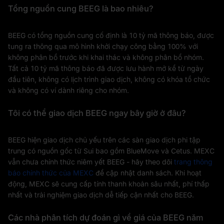
Tổng nguồn cung BEEG là bao nhiêu?
BEEG có tổng nguồn cung cố định là 10 tỷ mã thông báo, được
tung ra thông qua mô hình khởi chạy công bằng 100% với
không phân bổ trước khi khai thác và không phân bổ nhóm.
Tất cả 10 tỷ mã thông báo đã được lưu hành mở kể từ ngày
đầu tiên, không có lịch trình giao dịch, không có khóa tổ chức
và không có ví dành riêng cho nhóm.
Tôi có thể giao dịch BEEG ngay bây giờ ở đâu?
BEEG hiện giao dịch chủ yếu trên các sàn giao dịch phi tập
trung có nguồn gốc từ Sui bao gồm BlueMove và Cetus. MEXC
vẫn chưa chính thức niêm yết BEEG - hãy theo dõi
trang thông
báo chính thức của MEXC
để cập nhật danh sách. Khi hoạt
động, MEXC sẽ cung cấp tính thanh khoản sâu nhất, phí thấp
nhất và trải nghiệm giao dịch dễ tiếp cận nhất cho BEEG.
Các nhà phân tích dự đoán gì về giá của BEEG năm