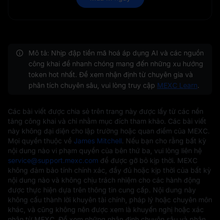
Mô tả: Nhịp đập tiền mã hoá áp dụng AI và các nguồn
công khai để nhanh chóng mang đến những xu hướng
token hot nhất. Để xem nhận định từ chuyên gia và
phân tích chuyên sâu, vui lòng truy cập
MEXC Learn
.
Các bài viết được chia sẻ trên trang này được lấy từ các nền
tảng công khai và chỉ nhằm mục đích tham khảo. Các bài viết
này không đại diện cho lập trường hoặc quan điểm của MEXC.
Mọi quyền thuộc về
James Mitchell
. Nếu bạn cho rằng bất kỳ
nội dung nào vi phạm quyền của bên thứ ba, vui lòng liên hệ
service@support.mexc.com
để được gỡ bỏ kịp thời. MEXC
không đảm bảo tính chính xác, đầy đủ hoặc kịp thời của bất kỳ
nội dung nào và không chịu trách nhiệm cho các hành động
được thực hiện dựa trên thông tin cung cấp. Nội dung này
không cấu thành lời khuyên tài chính, pháp lý hoặc chuyên môn
khác, và cũng không nên được xem là khuyến nghị hoặc xác
nhận từ MEXC. Để xem những nhận định chuyên sâu và phân