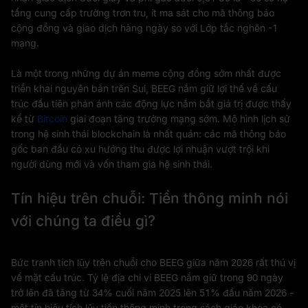
tầng cung cấp trường trơn tru, ít ma sát cho mã thông báo
cộng đồng và giao dịch hàng ngày so với Lớp tắc nghẽn -1
mạng.
Là một trong những dự án meme cộng đồng sớm nhất được
triển khai nguyên bản trên Sui, BEEG nắm giữ lợi thế về cấu
trúc đầu tiên phản ánh các động lực nắm bắt giá trị được thấy
kể từ
Bitcoin
giai đoạn tăng trưởng mạng sớm. Mô hình lịch sử
trong hệ sinh thái blockchain là nhất quán: các mã thông báo
gốc ban đầu có xu hướng thu được lợi nhuận vượt trội khi
người dùng mới và vốn tham gia hệ sinh thái.
Tín hiệu trên chuỗi: Tiền thông minh nói
với chúng ta điều gì?
Bức tranh tích lũy trên chuỗi cho BEEG giữa năm 2026 rất thú vị
về mặt cấu trúc. Tỷ lệ địa chỉ ví BEEG nắm giữ trong 90 ngày
trở lên đã tăng từ 34% cuối năm 2025 lên 51% đầu năm 2026 -
một tín hiệu tích lũy tiền thông minh trong sách giáo khoa có