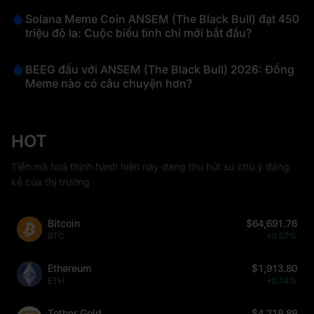
Solana Meme Coin ANSEM (The Black Bull) đạt 450
triệu đô la: Cuộc biểu tình chỉ mới bắt đầu?
BEEG đấu với ANSEM (The Black Bull) 2026: Đồng
Meme nào có câu chuyện hơn?
HOT
Tiền mã hoá thịnh hành hiện nay đang thu hút sự chú ý đáng
kể của thị trường
Bitcoin
$64,691.76
BTC
+0.07%
Ethereum
$1,913.80
ETH
+0.14%
Tether Gold
$4,219.89