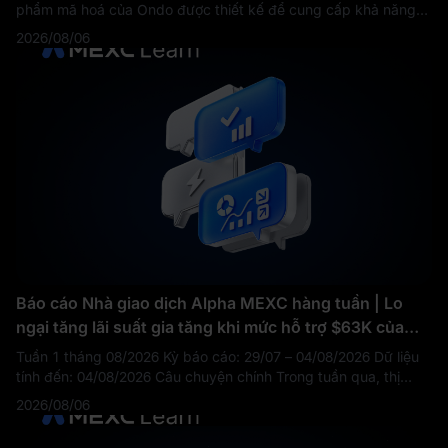
phẩm mã hoá của Ondo được thiết kế để cung cấp khả năng
tiếp cận kinh tế liên kết với cổ phiếu của iShares Silver Trust
2026/08/06
(NYSE Arca: SLV). C
Báo cáo Nhà giao dịch Alpha MEXC hàng tuần | Lo
ngại tăng lãi suất gia tăng khi mức hỗ trợ $63K của
BTC chịu áp lực. Tuần công bố dữ liệu việc làm có thể
Tuần 1 tháng 08/2026 Kỳ báo cáo: 29/07 – 04/08/2026 Dữ liệu
thay đổi cục diện?
tính đến: 04/08/2026 Câu chuyện chính Trong tuần qua, thị
trường tiền mã hoá đã hoàn thành một chu kỳ đầy đủ dưới tác
2026/08/06
động của quyết định lã