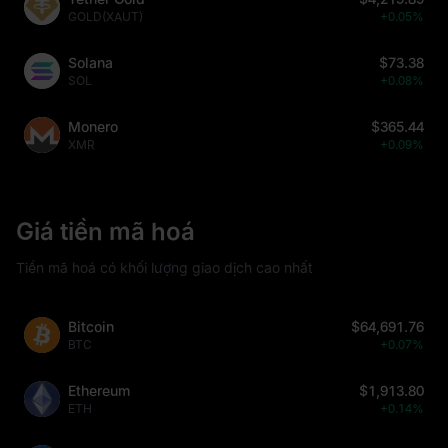
GOLD(XAUT)
+0.05%
Solana
$73.38
SOL
+0.08%
Monero
$365.44
XMR
+0.09%
Giá tiền mã hoá
Tiền mã hoá có khối lượng giao dịch cao nhất
Bitcoin
$64,691.76
BTC
+0.07%
Ethereum
$1,913.80
ETH
+0.14%