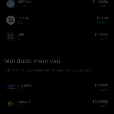
USDCoin
$1.00080
USDC
0.00%
Solana
$73.38
SOL
+0.08%
XRP
$1.0455
XRP
-0.37%
Mới được thêm vào
Tiền mã hoá được niêm yết gần đây có thể giao dịch
ZKcandy
$0.0000
ZAY
0.00%
AurumX
$0.00000
UMX
0.00%