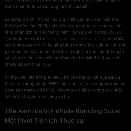
trước nhận thức bán lẻ rộng rãi hơn vài tuần.
Số lượng địa chỉ chủ sở hữu duy nhất đạt mức cao nhất mọi
thời đại đầu năm 2026, với nhiều ví được gắn cờ trên các nền
tảng phân tích là "tiền thông minh" tích lũy với cường độ . Dữ
liệu được theo dõi trên
CoinGecko
và
CoinMarketCap
cho thấy
mối tương quan trực tiếp giữa tăng trưởng TVL của Sui và tỷ lệ
giữ chân chủ sở hữu của BEEG - có nghĩa là nhu cầu được gắn
kết về mặt cấu trúc với hoạt động của hệ sinh thái thay vì chỉ
tâm lý đầu cơ thuần túy.
Không điều nào trong số này đảm bảo bất kỳ kết quả giá cụ
thể nào. Nhưng nó đặt BEEG một danh mục có ý nghĩa khác với
đồng tiền meme điển hình, nơi động lực tăng trưởng duy nhất
là tính lan truyền trên mạng xã hội.
The Xanh da trời Whale Branding Suite:
Một Pivot Tiện ích Thực sự