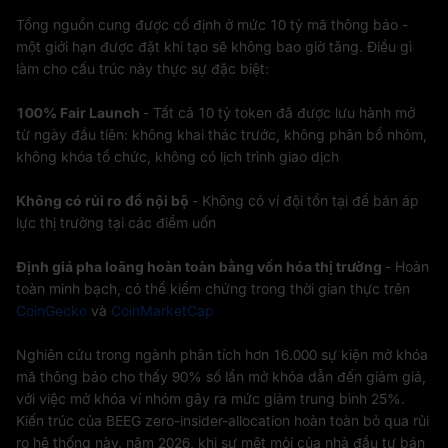
Tổng nguồn cung được cố định ở mức 10 tỷ mã thông báo -
một giới hạn được đặt khi tạo sẽ không bao giờ tăng. Điều gì
làm cho cấu trúc này thực sự đặc biệt:
100% Fair Launch
- Tất cả 10 tỷ token đã được lưu hành mở
từ ngày đầu tiên: không khai thác trước, không phân bổ nhóm,
không khóa tổ chức, không có lịch trình giao dịch
Không có rủi ro đổ nội bộ
- Không có ví đội tồn tại để bán áp
lực thị trường tại các điểm uốn
Định giá pha loãng hoàn toàn bằng vốn hóa thị trường
- Hoàn
toàn minh bạch, có thể kiểm chứng trong thời gian thực trên
CoinGecko
và
CoinMarketCap
Nghiên cứu trong ngành phân tích hơn 16.000 sự kiện mở khóa
mã thông báo cho thấy 90% số lần mở khóa dẫn đến giảm giá,
với việc mở khóa ví nhóm gây ra mức giảm trung bình 25%.
Kiến trúc của BEEG zero-insider-allocation hoàn toàn bỏ qua rủi
ro hệ thống này. năm 2026, khi sự mệt mỏi của nhà đầu tư bán