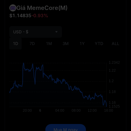
Giá MemeCore
(M)
$1.14835
-0.93%
USD - $
1D
7D
1M
3M
1Y
YTD
ALL
Mua M ngay