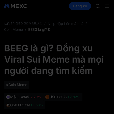
SPCX
Mua Crypto
Thị trường
Đăng ký
Spot
Futures
CASHCA
SPC
HFT
UNITREE
Unitree F
Sàn giao dịch MEXC
/
Nhịp đập tiền mã hoá
/
GOLD(X
Coin Meme
/
BEEG là gì? Đồng xu Viral Sui Meme mà mọi người đang tìm kiếm
SPCX
CASHCA
BEEG là gì? Đồng xu
HFT
UNITREE
Viral Sui Meme mà mọi
Unitree F
người đang tìm kiếm
#Coin Meme
M
$1.14845
-2.79%
H
$0.08072
+7.82%
G
$0.003714
+1.58%