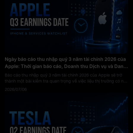
Ngày báo cáo thu nhập quý 3 năm tài chính 2026 của
Apple: Thời gian báo cáo, Doanh thu Dịch vụ và Danh
sách theo dõi iPhone
Báo cáo thu nhập quý 3 năm tài chính 2026 của Apple sẽ trở
thành một bài kiểm tra quan trọng về việc liệu thị trường có nên
tiếp tục định giá Apple như một cỗ máy tạo ra tiền mặt ổn định
2026/07/06
hay không. Trang nhà đầu tư chính thức của Apple cho thấy
cuộc gọi hội nghị về kết quả tài chính quý 3 năm 2026 được lên
lịch vào Thứ Năm, ngày 30 tháng 7 năm 2026, lúc 2:00 chiều
PT / 5:00 chiều ET.
Đây không chỉ là một ngày báo cáo thu
nhập thông thường. Quý gần nhất của Apple đã thiết lập một
mức nền cao: trong quý 2 năm tài chính 2026, Apple báo cáo
doanh thu 111,2 tỷ USD, tăng 17% so với cùng kỳ năm ngoái.