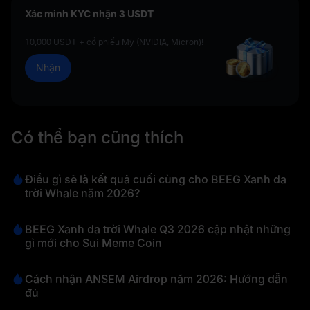
lượng có thể hỗ trợ câu chuyện rộng lớn hơn của Tesla hay
Xác minh KYC nhận 3 USDT
không, và liệu ban lãnh đạo có thể cho thấy các khoản đầu tư
vào AI, tự lái và robotaxi đang chuyển từ lời nói sang tiến bộ
10,000 USDT + cổ phiếu Mỹ (NVIDIA, Micron)!
kinh doanh có thể đo lường được hay không.
Nhận
Có thể bạn cũng thích
Điều gì sẽ là kết quả cuối cùng cho BEEG Xanh da
trời Whale năm 2026?
BEEG Xanh da trời Whale Q3 2026 cập nhật những
gì mới cho Sui Meme Coin
Cách nhận ANSEM Airdrop năm 2026: Hướng dẫn
đủ