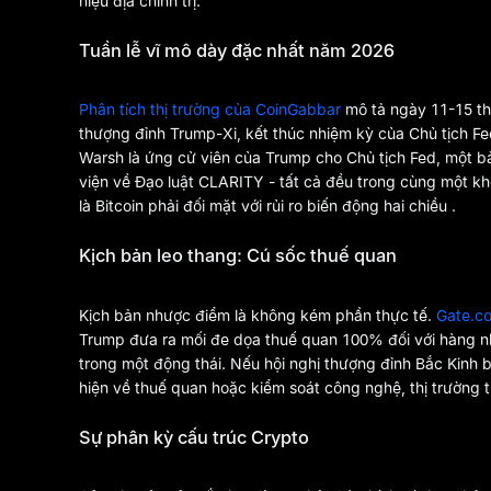
hiệu địa chính trị.
Tuần lễ vĩ mô dày đặc nhất năm 2026
Phân tích thị trường của CoinGabbar
mô tả ngày 11-15 thá
thượng đỉnh Trump-Xi, kết thúc nhiệm kỳ của Chủ tịch F
Warsh là ứng cử viên của Trump cho Chủ tịch Fed, một 
viện về Đạo luật CLARITY - tất cả đều trong cùng một k
là Bitcoin phải đối mặt với rủi ro biến động hai chiều .
Kịch bản leo thang: Cú sốc thuế quan
Kịch bản nhược điểm là không kém phần thực tế.
Gate.c
Trump đưa ra mối đe dọa thuế quan 100% đối với hàng 
trong một động thái. Nếu hội nghị thượng đỉnh Bắc Kinh
hiện về thuế quan hoặc kiểm soát công nghệ, thị trường t
Sự phân kỳ cấu trúc Crypto