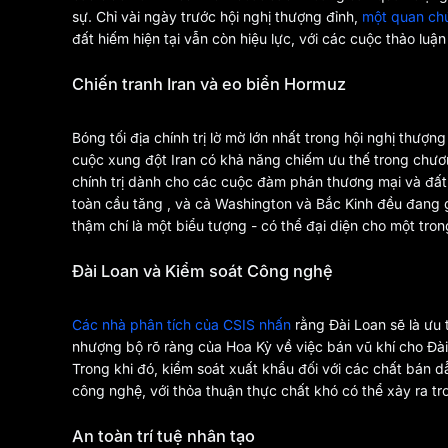
sự. Chỉ vài ngày trước hội nghị thượng đỉnh,
một quan ch
đất hiếm hiện tại vẫn còn hiệu lực, với các cuộc thảo luậ
Chiến tranh Iran và eo biển Hormuz
Bóng tối địa chính trị lờ mờ lớn nhất trong hội nghị thượn
cuộc xung đột Iran có khả năng chiếm ưu thế trong chươn
chính trị dành cho các cuộc đàm phán thương mại và đất
toàn cầu tăng , và cả Washington và Bắc Kinh đều đang gá
thậm chí là một biểu tượng - có thể đại diện cho một tro
Đài Loan và Kiểm soát Công nghệ
Các nhà phân tích của CSIS nhấn
rằng Đài Loan sẽ là ưu
nhượng bộ rõ ràng của Hoa Kỳ về việc bán vũ khí cho Đài
Trong khi đó, kiểm soát xuất khẩu đối với các chất bán dẫ
công nghệ, với thỏa thuận thực chất khó có thể xảy ra t
An toàn trí tuệ nhân tạo