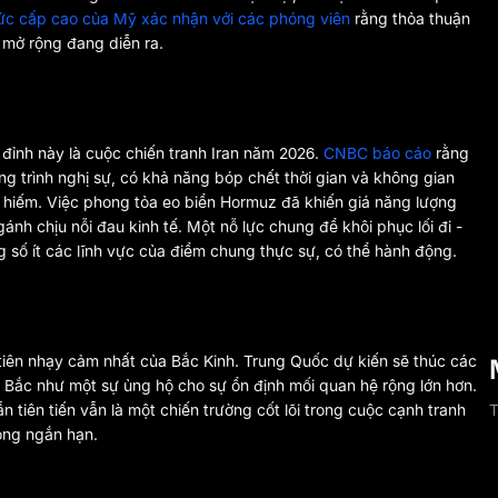
ức cấp cao của Mỹ xác nhận với các phóng viên
rằng thỏa thuận
n mở rộng đang diễn ra.
g đỉnh này là cuộc chiến tranh Iran năm 2026.
CNBC báo cáo
rằng
g trình nghị sự, có khả năng bóp chết thời gian và không gian
 hiếm. Việc phong tỏa eo biển Hormuz đã khiến giá năng lượng
nh chịu nỗi đau kinh tế. Một nỗ lực chung để khôi phục lối đi -
ng số ít các lĩnh vực của điểm chung thực sự, có thể hành động.
 tiên nhạy cảm nhất của Bắc Kinh. Trung Quốc dự kiến sẽ thúc các
 Bắc như một sự ủng hộ cho sự ổn định mối quan hệ rộng lớn hơn.
T
n tiên tiến vẫn là một chiến trường cốt lõi trong cuộc cạnh tranh
rong ngắn hạn.