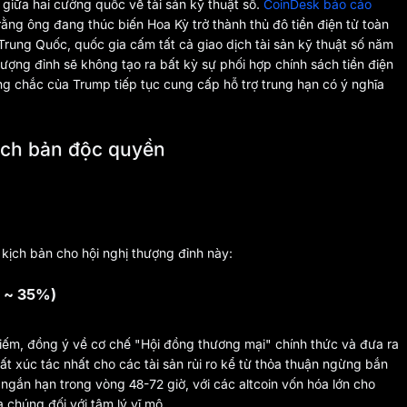
giữa hai cường quốc về tài sản kỹ thuật số.
CoinDesk báo cáo
rằng ông đang thúc biến Hoa Kỳ trở thành thủ đô tiền điện tử toàn
rung Quốc, quốc gia cấm tất cả giao dịch tài sản kỹ thuật số năm
ượng đỉnh sẽ không tạo ra bất kỳ sự phối hợp chính sách tiền điện
ng chắc của Trump tiếp tục cung cấp hỗ trợ trung hạn có ý nghĩa
ịch bản độc quyền
ịch bản cho hội nghị thượng đỉnh này:
t ~ 35%)
iếm, đồng ý về cơ chế "Hội đồng thương mại" chính thức và đưa ra
ất xúc tác nhất cho các tài sản rủi ro kể từ thỏa thuận ngừng bắn
ngắn hạn trong vòng 48-72 giờ, với các altcoin vốn hóa lớn cho
 chúng đối với tâm lý vĩ mô.