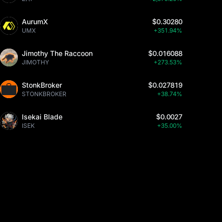
AurumX
$0.30280
UMX
+351.94%
Jimothy The Raccoon
$0.016088
JIMOTHY
+273.53%
StonkBroker
$0.027819
STONKBROKER
+38.74%
Isekai Blade
$0.0027
ISEK
+35.00%