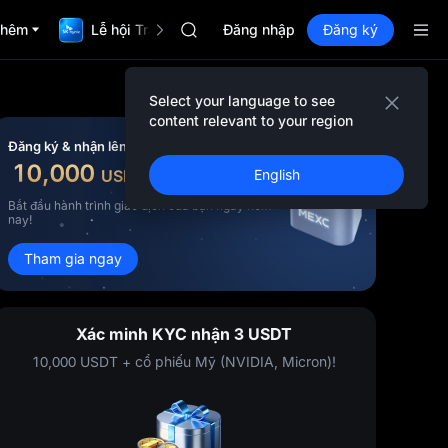
GOLD(XAU)
thêm
Lễ hội TradFi $1,000,000
AAOI
Đăng nhập
Đăng ký
SKYAI
Đăng ký Market UNITREE STAR vào ng
SPCX tăng dù đã hết hạn khoá
Select your language to see
GOLD(XAU)
content relevant to your region
AAOI
Đăng ký & nhận lên đến
SKYAI
10,000
USDT
English
tiền thưởng
Đăng ký Market UNITREE STAR vào ng
SPCX tăng dù đã hết hạn khoá
Bắt đầu hành trình giao dịch của bạn ngay hôm
nay!
Tham gia ngay
Xác minh KYC nhận 3 USDT
10,000 USDT + cổ phiếu Mỹ (NVIDIA, Micron)!