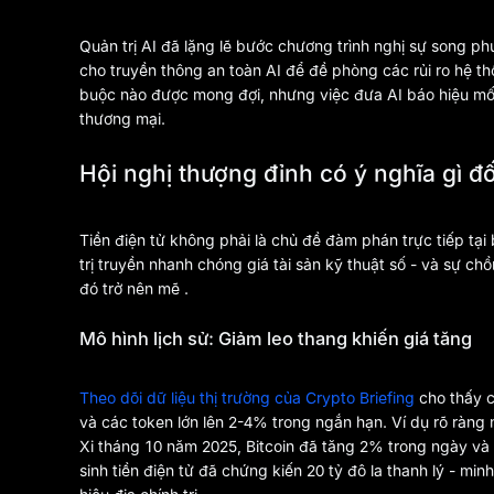
Quản trị AI đã lặng lẽ bước chương trình nghị sự song p
cho truyền thông an toàn AI để đề phòng các rủi ro hệ t
buộc nào được mong đợi, nhưng việc đưa AI báo hiệu mối
thương mại.
Hội nghị thượng đỉnh có ý nghĩa gì đối
Tiền điện tử không phải là chủ đề đàm phán trực tiếp tại
trị truyền nhanh chóng giá tài sản kỹ thuật số - và sự ch
đó trở nên mẽ .
Mô hình lịch sử: Giảm leo thang khiến giá tăng
Theo dõi dữ liệu thị trường của Crypto Briefing
cho thấy c
và các token lớn lên 2-4% trong ngắn hạn. Ví dụ rõ ràng
Xi tháng 10 năm 2025, Bitcoin đã tăng 2% trong ngày và c
sinh tiền điện tử đã chứng kiến 20 tỷ đô la thanh lý - min