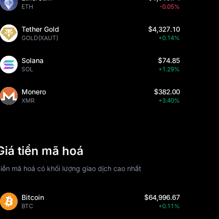
ETH
-0.05%
Tether Gold
$4,327.10
GOLD(XAUT)
+0.14%
Solana
$74.85
SOL
+1.29%
Monero
$382.00
XMR
+3.40%
Giá tiền mã hoá
iền mã hoá có khối lượng giao dịch cao nhất
Bitcoin
$64,996.67
BTC
+0.11%