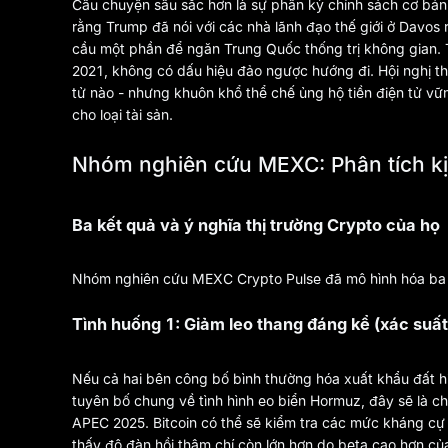
Câu chuyện sâu sắc hơn là sự phân kỳ chính sách cơ bản 
rằng Trump đã nói với các nhà lãnh đạo thế giới ở Davos 
cầu một phần để ngăn Trung Quốc thống trị không gian. T
2021, không có dấu hiệu đảo ngược hướng đi. Hội nghị th
tử nào - nhưng khuôn khổ thể chế ủng hộ tiền điện tử vữ
cho loại tài sản.
Nhóm nghiên cứu MEXC: Phân tích k
Ba kết quả và ý nghĩa thị trường Crypto của họ
Nhóm nghiên cứu MEXC Crypto Pulse đã mô hình hóa ba k
Tình huống 1: Giảm leo thang đáng kể (xác suấ
Nếu cả hai bên công bố bình thường hóa xuất khẩu đất h
tuyên bố chung về tình hình eo biển Hormuz, đây sẽ là ch
APEC 2025. Bitcoin có thể sẽ kiểm tra các mức kháng cự 
thấy độ đàn hồi thậm chí còn lớn hơn do beta cao hơn của