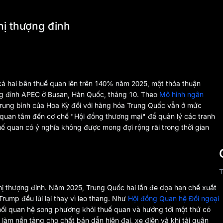
hị thượng đỉnh
cả hai bên thuế quan lên trên 140% năm 2025, một thỏa thuận
ng đỉnh APEC ở Busan, Hàn Quốc, tháng 10. Theo
Mô hình ngân
trung bình của Hoa Kỳ đối với hàng hóa Trung Quốc vẫn ở mức
quan tâm đến cơ chế "Hội đồng thương mại" để quản lý các tranh
ế quan có ý nghĩa không được mong đợi rộng rãi trong thời gian
T
ghị thượng đỉnh. Năm 2025, Trung Quốc hai lần đe dọa hạn chế xuất
rump đều lùi lại thay vì leo thang. Như
Hội đồng Quan hệ Đối ngoại
mối quan hệ song phương khỏi thuế quan và hướng tới một thứ có
làm nền tảng cho chất bán dẫn hiện đại, xe điện và khí tài quân