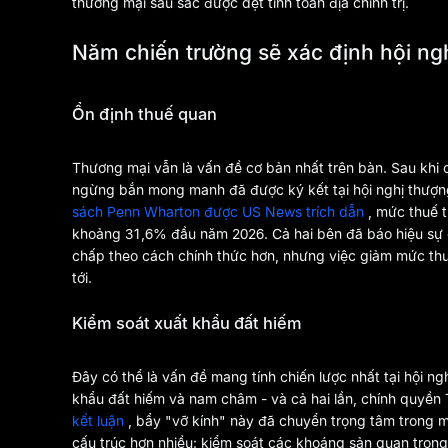
thương mại sâu sắc được dệt tính toán địa chính trị.
Năm chiến trường sẽ xác định hội ng
Ổn định thuế quan
Thương mại vẫn là vấn đề cơ bản nhất trên bàn. Sau khi 
ngừng bắn mong manh đã được ký kết tại hội nghị thượ
sách Penn Wharton được US News trích dẫn
, mức thuế 
khoảng 31,6% đầu năm 2026. Cả hai bên đã báo hiệu sự 
chấp theo cách chính thức hơn, nhưng việc giảm mức thu
tới.
Kiểm soát xuất khẩu đất hiếm
Đây có thể là vấn đề mang tính chiến lược nhất tại hội n
khẩu đất hiếm và nam châm - và cả hai lần, chính quyền T
kết luận
, bẩy "vỡ kính" này đã chuyển trọng tâm trong 
cấu trúc hơn nhiều: kiểm soát các khoáng sản quan trọng 