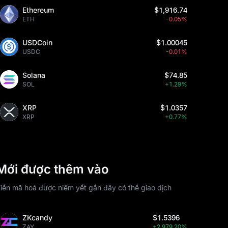
Ethereum
$1,916.74
ETH
-0.05%
USDCoin
$1.00045
USDC
-0.01%
Solana
$74.85
SOL
+1.29%
XRP
$1.0357
XRP
+0.77%
Mới được thêm vào
iền mã hoá được niêm yết gần đây có thể giao dịch
ZKcandy
$1.5396
ZAY
+2,979.20%