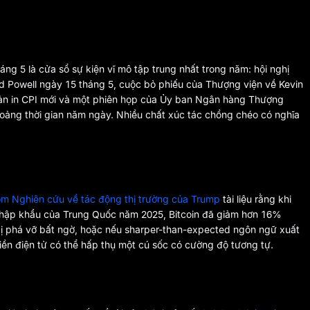
ng 5 là cửa sổ sự kiện vĩ mô tập trung nhất trong năm: hội nghị
ed Powell ngày 15 tháng 5, cuộc bỏ phiếu của Thượng viện về Kevin
bản in CPI mới và một phiên họp của Ủy ban Ngân hàng Thượng
hoảng thời gian năm ngày. Nhiều chất xúc tác chồng chéo có nghĩa
om Nghiên cứu về tác động thị trường của Trump
tài liệu rằng khi
nhập khẩu của Trung Quốc năm 2025, Bitcoin đã giảm hơn 16%
 bị phá vỡ bất ngờ, hoặc nếu sharper-than-expected ngôn ngữ xuất
iền điện tử có thể hấp thụ một cú sốc có cường độ tương tự.