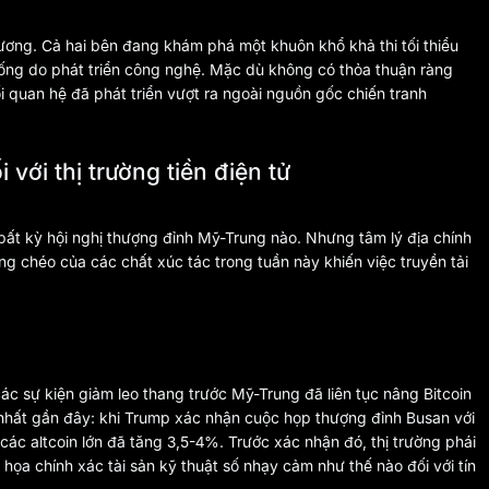
hương. Cả hai bên đang khám phá một khuôn khổ khả thi tối thiểu
hống do phát triển công nghệ. Mặc dù không có thỏa thuận ràng
 quan hệ đã phát triển vượt ra ngoài nguồn gốc chiến tranh
 với thị trường tiền điện tử
 bất kỳ hội nghị thượng đỉnh Mỹ-Trung nào. Nhưng tâm lý địa chính
ồng chéo của các chất xúc tác trong tuần này khiến việc truyền tải
ác sự kiện giảm leo thang trước Mỹ-Trung đã liên tục nâng Bitcoin
 nhất gần đây: khi Trump xác nhận cuộc họp thượng đỉnh Busan với
ác altcoin lớn đã tăng 3,5-4%. Trước xác nhận đó, thị trường phái
h họa chính xác tài sản kỹ thuật số nhạy cảm như thế nào đối với tín