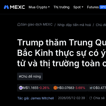
Mua Crypto
Thị trường
Spot
Futures
SP
Sàn giao dịch MEXC
/
Nhịp đập tiền mã hoá
/
Chủ đ
Trump thăm Trung Quố
Bắc Kinh thực sự có ý 
tử và thị trường toàn 
#Chủ đề nóng
M
$1.1655
-0.26%
H
$0.07683
-3.69%
O
$0.47
2026/05/12 02:39
Chia sẻ
Tác giả: James Mitchell