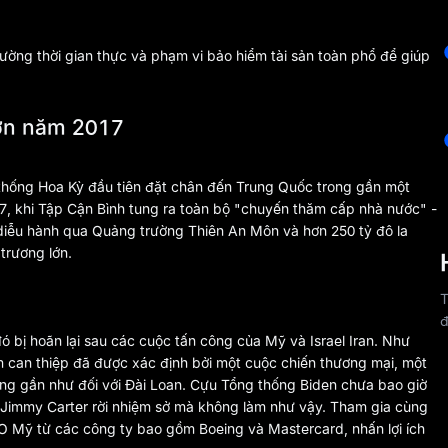
rường thời gian thực và phạm vi bảo hiểm tài sản toàn phổ để giúp
hơn năm 2017
 thống Hoa Kỳ đầu tiên đặt chân đến Trung Quốc trong gần một
7, khi Tập Cận Bình tung ra toàn bộ "chuyến thăm cấp nhà nước" -
diễu hành qua Quảng trường Thiên An Môn và hơn 250 tỷ đô la
trương lớn.
T
đ
ó bị hoãn lại sau các cuộc tấn công của Mỹ và Israel Iran. Như
m can thiệp đã được xác định bởi một cuộc chiến thương mại, một
ng gần như đối với Đài Loan. Cựu Tổng thống Biden chưa bao giờ
 Jimmy Carter rời nhiệm sở mà không làm như vậy. Tham gia cùng
O Mỹ từ các công ty bao gồm Boeing và Mastercard, nhấn lợi ích