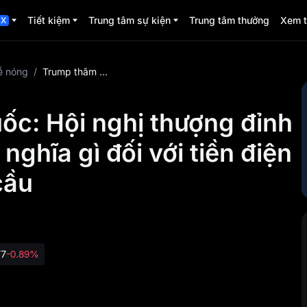
Tiết kiệm
Trung tâm sự kiện
Trung tâm thưởng
Xem 
CX
ề nóng
/
Trump thăm Trung Quốc: Hội nghị thượng đỉnh Bắc Kinh thực sự có ý nghĩa gì đối với tiền điện tử và thị trường toàn cầu
c: Hội nghị thượng đỉnh
nghĩa gì đối với tiền điện
cầu
77
-0.89%