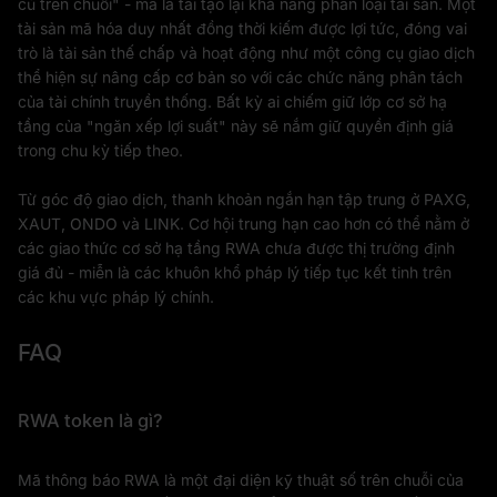
cũ trên chuỗi" - mà là tái tạo lại khả năng phân loại tài sản. Một
tài sản mã hóa duy nhất đồng thời kiếm được lợi tức, đóng vai
trò là tài sản thế chấp và hoạt động như một công cụ giao dịch
thể hiện sự nâng cấp cơ bản so với các chức năng phân tách
của tài chính truyền thống. Bất kỳ ai chiếm giữ lớp cơ sở hạ
tầng của "ngăn xếp lợi suất" này sẽ nắm giữ quyền định giá
trong chu kỳ tiếp theo.
Từ góc độ giao dịch, thanh khoản ngắn hạn tập trung ở PAXG,
XAUT, ONDO và LINK. Cơ hội trung hạn cao hơn có thể nằm ở
các giao thức cơ sở hạ tầng RWA chưa được thị trường định
giá đủ - miễn là các khuôn khổ pháp lý tiếp tục kết tinh trên
các khu vực pháp lý chính.
FAQ
RWA token là gì?
Mã thông báo RWA là một đại diện kỹ thuật số trên chuỗi của