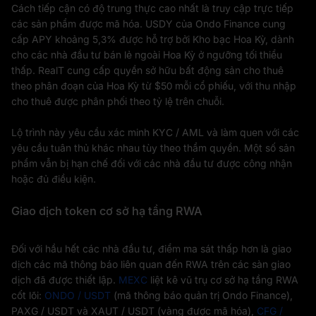
Cách tiếp cận có độ trung thực cao nhất là truy cập trực tiếp
các sản phẩm được mã hóa. USDY của Ondo Finance cung
cấp APY khoảng 5,3% được hỗ trợ bởi Kho bạc Hoa Kỳ, dành
cho các nhà đầu tư bán lẻ ngoài Hoa Kỳ ở ngưỡng tối thiểu
thấp. RealT cung cấp quyền sở hữu bất động sản cho thuê
theo phân đoạn của Hoa Kỳ từ $50 mỗi cổ phiếu, với thu nhập
cho thuê được phân phối theo tỷ lệ trên chuỗi.
Lộ trình này yêu cầu xác minh KYC / AML và làm quen với các
yêu cầu tuân thủ khác nhau tùy theo thẩm quyền. Một số sản
phẩm vẫn bị hạn chế đối với các nhà đầu tư được công nhận
hoặc đủ điều kiện.
Giao dịch token cơ sở hạ tầng RWA
Đối với hầu hết các nhà đầu tư, điểm ma sát thấp hơn là giao
dịch các mã thông báo liên quan đến RWA trên các sàn giao
dịch đã được thiết lập.
MEXC
liệt kê vũ trụ cơ sở hạ tầng RWA
cốt lõi:
ONDO / USDT
(mã thông báo quản trị Ondo Finance),
PAXG / USDT và XAUT / USDT (vàng được mã hóa),
CFG /