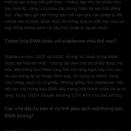
một tài sản trong thế giới thực - chẳng hạn như tín phiếu kho
bạc Hoa Kỳ, vàng, cổ phiếu đại chúng hoặc tài sản bất động
sản. Việc nắm giữ mã thông báo thể hiện yêu cầu pháp lý đối
với tài sản cơ bản, được thực thi thông qua sự kết hợp của các
hợp đồng thông minh và cấu trúc pháp lý ngoài chuỗi.
Token hóa RWA khác với stablecoin như thế nào?
Stablecoin như USDT và USDC về mặt kỹ thuật là loại RWA
được mã hóa lớn nhất - chúng đại diện cho đô la Mỹ được mã
hóa. Mã thông báo RWA rộng hơn mở rộng logic này cho các
tài sản mang lại lợi nhuận (Kho bạc, tín dụng tư nhân), hàng
hóa (vàng, bạc) và cổ phiếu. Không giống như stablecoin, hầu
hết các mã thông báo RWA đều mang một thành phần trả lại rõ
ràng: Ví dụ, USDY chuyển khoảng 5,3% APY cho chủ sở hữu.
Các nhà đầu tư bán lẻ có thể giao dịch mã thông báo
RWA không?