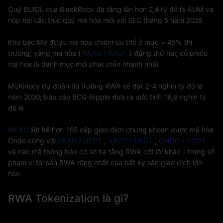
Quỹ BUIDL của BlackRock đã tăng lên hơn 2,4 tỷ đô la AUM và
nộp hai cấu trúc quỹ mã hóa mới với SEC tháng 5 năm 2026
Kho bạc Mỹ được mã hóa chiếm ưu thế ở mức ~ 45% thị
trường; vàng mã hóa (
PAXG / XAUT
) đứng thứ hai; cổ phiếu
mã hóa là danh mục mới phát triển nhanh nhất
McKinsey dự đoán thị trường RWA sẽ đạt 2-4 nghìn tỷ đô la
năm 2030; báo cáo BCG-Ripple đưa ra ước tính 18,9 nghìn tỷ
đô la
MEXC
liệt kê hơn 105 cặp giao dịch chứng khoán được mã hóa
Ondo cùng với
PAXG / USDT
,
XAUT / USDT
,
ONDO / USDT
và các mã thông báo cơ sở hạ tầng RWA cốt lõi khác - trong số
phạm vi tài sản RWA rộng nhất của bất kỳ sàn giao dịch lớn
nào
RWA Tokenization là gì?