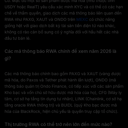
Có. Mặc dù một số sản phẩm được mã hóa (như thuộc tính
USDY hoặc RealT) yêu cầu xác minh KYC và có thể có các hạn
chế về thẩm quyền, giao dịch các mã thông báo liên quan đến
RWA như PAXG, XAUT và ONDO trên
MEXC
có chức năng
giống hệt với giao dịch bất kỳ tài sản tiền điện tử nào khác,
không có rào cản bổ sung có ý nghĩa đối với hầu hết các nhà
đầu tư bán lẻ.
Các mã thông báo RWA chính để xem năm 2026 là
gì?
Các mã thông báo chính bao gồm PAXG và XAUT (vàng được
mã hóa, do Paxos và Tether phát hành lần lượt), ONDO (mã
thông báo quản trị Ondo Finance, có tiếp xúc với các sản phẩm
Kho bạc và vốn chủ sở hữu được mã hóa của họ), CFG (Máy ly
tâm, cơ sở hạ tầng tín dụng tư nhân), LINK (Chainlink, cơ sở hạ
tầng oracle RWA thống trị) và BUIDL (quỹ Kho bạc được mã
hóa của BlackRock, hiện chủ yếu là quyền truy cập tổ chức).
Thị trường RWA có thể trở nên lớn đến mức nào?