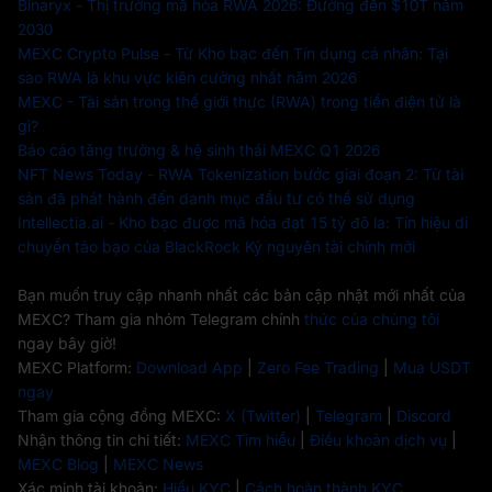
Binaryx - Thị trường mã hóa RWA 2026: Đường đến $10T năm
2030
MEXC Crypto Pulse - Từ Kho bạc đến Tín dụng cá nhân: Tại
sao RWA là khu vực kiên cường nhất năm 2026
MEXC - Tài sản trong thế giới thực (RWA) trong tiền điện tử là
gì?
Báo cáo tăng trưởng & hệ sinh thái MEXC Q1 2026
NFT News Today - RWA Tokenization bước giai đoạn 2: Từ tài
sản đã phát hành đến danh mục đầu tư có thể sử dụng
Intellectia.ai - Kho bạc được mã hóa đạt 15 tỷ đô la: Tín hiệu di
chuyển táo bạo của BlackRock Kỷ nguyên tài chính mới
Bạn muốn truy cập nhanh nhất các bản cập nhật mới nhất của
MEXC? Tham gia nhóm Telegram chính
thức của chúng tôi
ngay bây giờ!
MEXC Platform:
Download App
|
Zero Fee Trading
|
Mua USDT
ngay
Tham gia cộng đồng MEXC:
X (Twitter)
|
Telegram
|
Discord
Nhận thông tin chi tiết:
MEXC Tìm hiểu
|
Điều khoản dịch vụ
|
MEXC Blog
|
MEXC News
Xác minh tài khoản:
Hiểu KYC
|
Cách hoàn thành KYC