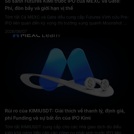
So sánh Futures KIMI trước IPO của MEXC và Gate:
Phí, đòn bẩy và giới hạn vị thế
Tóm tắt Cả MEXC và Gate đều cung cấp Futures Vĩnh cửu Pre-
IPO liên quan đến kỳ vọng thị trường xung quanh Moonshot AI
và Kimi. Tuy nhiên, cài đặt hợp đồng KIMI được so sánh cho
2026/08/07
thấy sự khác biệt quan
Rủi ro của KIMIUSDT: Giải thích về thanh lý, định giá,
phí Funding và sự bất ổn của IPO Kimi
Tóm tắt KIMIUSDT cung cấp cho các nhà giao dịch đủ điều
kiện khả năng tiếp cận các công cụ phái sinh trước IPO liên