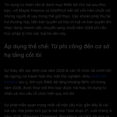
Tín dụng tư nhân vẫn là danh mục RWA lớn thứ hai sau Kho
bạc, với Maple Finance và Goldfinch kết nối vốn trên chuỗi với
những người đi vay trong thế giới thực. Các khoản phải thu tài
trợ thương mại, tiền bản quyền sở hữu trí tuệ và bản quyền âm
nhạc đang nhanh việc chuyển sang chuỗi năm 2026 khi cấu
trúc pháp lý cho các loại tài sản này .
Áp dụng thể chế: Từ phi công đến cơ sở
hạ tầng cốt lõi
Sự thay đổi xác định của năm 2026 là các tổ chức tài chính lớn
đã ngừng coi token hóa như một thử nghiệm. Như
phân tích
Finextra
lưu ý, lĩnh vực RWA đã tăng khoảng 66% chỉ trong
năm 2026, được thúc bởi Kho bạc được mã hóa, tín dụng tư
nhân và nhu cầu tổ chức trên quy mô lớn.
Sự phát triển quan trọng nhất về mặt cấu trúc gần đây là cái
mà các nhà phân tích gọi là mã hóa "Giai đoạn 2". cuối tháng 4
năm 2026, Standard Chartered, BlackRock và OKX đã đưa ra