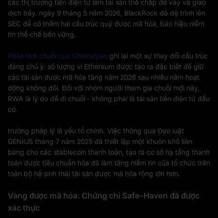
các thị trường tiền điện tử làm tài sản thế chấp để vay và giao
dịch bẩy. ngày 9 tháng 5 năm 2026, BlackRock đã đệ trình lên
SEC để có thêm hai cấu trúc quỹ được mã hóa, báo hiệu niềm
tin thể chế bền vững.
Phân tích chuỗi của Chainalysis
ghi lại một sự thay đổi cấu trúc
đáng chú ý: số lượng ví Ethereum được tạo ra đặc biệt để giữ
các tài sản được mã hóa tăng năm 2026 sau nhiều năm hoạt
động không đổi. Đối với nhóm người tham gia chuỗi mới này,
RWA là lý do để đi chuỗi - không phải là tài sản tiền điện tử đầu
cơ.
trường pháp lý là yếu tố chính. Việc thông qua Đạo luật
GENIUS tháng 7 năm 2025 đã thiết lập một khuôn khổ liên
bang cho các stablecoin thanh toán, tạo ra cơ sở hạ tầng thanh
toán được tiêu chuẩn hóa đã làm tăng niềm tin của tổ chức trên
toàn bộ hệ sinh thái tài sản được mã hóa rộng lớn hơn.
Vàng được mã hóa: Chứng chỉ Safe-Haven đã được
xác thực