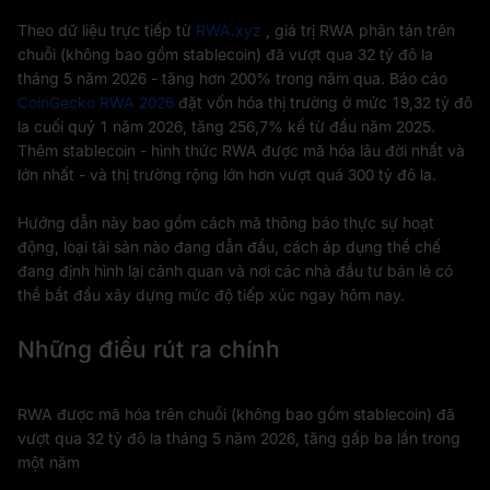
Theo dữ liệu trực tiếp từ
RWA.xyz
, giá trị RWA phân tán trên
chuỗi (không bao gồm stablecoin) đã vượt qua 32 tỷ đô la
tháng 5 năm 2026 - tăng hơn 200% trong năm qua. Báo cáo
CoinGecko RWA 2026
đặt vốn hóa thị trường ở mức 19,32 tỷ đô
la cuối quý 1 năm 2026, tăng 256,7% kể từ đầu năm 2025.
Thêm stablecoin - hình thức RWA được mã hóa lâu đời nhất và
lớn nhất - và thị trường rộng lớn hơn vượt quá 300 tỷ đô la.
Hướng dẫn này bao gồm cách mã thông báo thực sự hoạt
động, loại tài sản nào đang dẫn đầu, cách áp dụng thể chế
đang định hình lại cảnh quan và nơi các nhà đầu tư bán lẻ có
thể bắt đầu xây dựng mức độ tiếp xúc ngay hôm nay.
Những điều rút ra chính
RWA được mã hóa trên chuỗi (không bao gồm stablecoin) đã
vượt qua 32 tỷ đô la tháng 5 năm 2026, tăng gấp ba lần trong
một năm