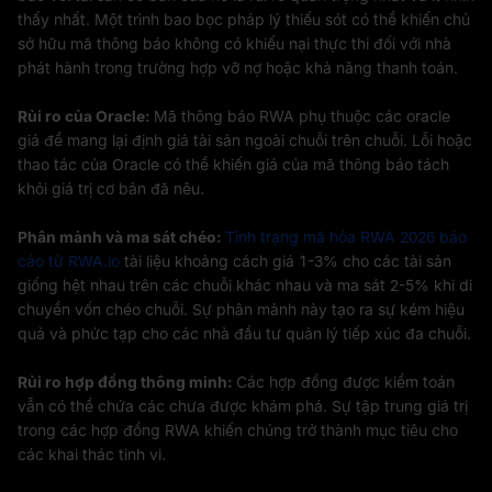
thấy nhất. Một trình bao bọc pháp lý thiếu sót có thể khiến chủ
sở hữu mã thông báo không có khiếu nại thực thi đối với nhà
phát hành trong trường hợp vỡ nợ hoặc khả năng thanh toán.
Rủi ro của Oracle:
Mã thông báo RWA phụ thuộc các oracle
giá để mang lại định giá tài sản ngoài chuỗi trên chuỗi. Lỗi hoặc
thao tác của Oracle có thể khiến giá của mã thông báo tách
khỏi giá trị cơ bản đã nêu.
Phân mảnh và ma sát chéo:
Tình trạng mã hóa RWA 2026 báo
cáo từ RWA.io
tài liệu khoảng cách giá 1-3% cho các tài sản
giống hệt nhau trên các chuỗi khác nhau và ma sát 2-5% khi di
chuyển vốn chéo chuỗi. Sự phân mảnh này tạo ra sự kém hiệu
quả và phức tạp cho các nhà đầu tư quản lý tiếp xúc đa chuỗi.
Rủi ro hợp đồng thông minh:
Các hợp đồng được kiểm toán
vẫn có thể chứa các chưa được khám phá. Sự tập trung giá trị
trong các hợp đồng RWA khiến chúng trở thành mục tiêu cho
các khai thác tinh vi.