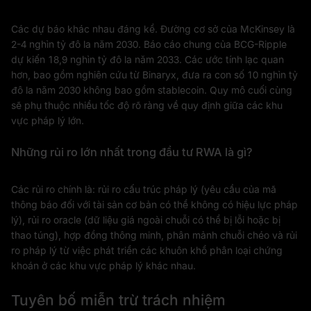
Các dự báo khác nhau đáng kể. Đường cơ sở của McKinsey là
2-4 nghìn tỷ đô la năm 2030. Báo cáo chung của BCG-Ripple
dự kiến 18,9 nghìn tỷ đô la năm 2033. Các ước tính lạc quan
hơn, bao gồm nghiên cứu từ Binaryx, đưa ra con số 10 nghìn tỷ
đô la năm 2030 không bao gồm stablecoin. Quy mô cuối cùng
sẽ phụ thuộc nhiều tốc độ rõ ràng về quy định giữa các khu
vực pháp lý lớn.
Những rủi ro lớn nhất trong đầu tư RWA là gì?
Các rủi ro chính là: rủi ro cấu trúc pháp lý (yêu cầu của mã
thông báo đối với tài sản cơ bản có thể không có hiệu lực pháp
lý), rủi ro oracle (dữ liệu giá ngoài chuỗi có thể bị lỗi hoặc bị
thao túng), hợp đồng thông minh, phân mảnh chuỗi chéo và rủi
ro pháp lý từ việc phát triển các khuôn khổ phân loại chứng
khoán ở các khu vực pháp lý khác nhau.
Tuyên bố miễn trừ trách nhiệm