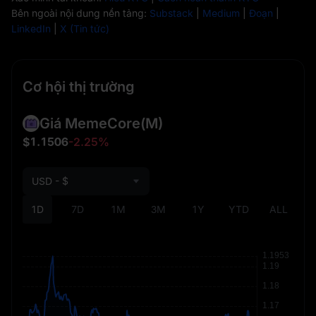
Bên ngoài nội dung nền tảng:
Substack
|
Medium
|
Đoạn
|
LinkedIn
|
X (Tin tức)
Cơ hội thị trường
Giá MemeCore
(M)
$1.1506
-2.25%
USD - $
1D
7D
1M
3M
1Y
YTD
ALL