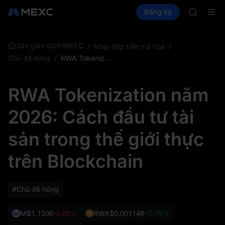
AAOI
Mua Crypto
Thị trường
Đăng ký
Spot
Futures
SKYAI
SPC
Đăng ký 
SPCX tăn
GOLD(X
Sàn giao dịch MEXC
/
Nhịp đập tiền mã hoá
/
AAOI
Chủ đề nóng
/
RWA Tokenization năm 2026: Cách đầu tư tài sản trong thế giới thực trên Blockchain
SKYAI
Đăng ký 
RWA Tokenization năm
SPCX tăn
2026: Cách đầu tư tài
sản trong thế giới thực
trên Blockchain
#Chủ đề nóng
M
$1.1506
-0.69%
RWA
$0.001148
+0.79%