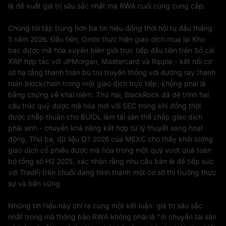
là đề xuất giá trị sâu sắc nhất mà RWA cuối cùng cung cấp.
Chúng tôi tập trung hơn ba tín hiệu đồng thời hội tụ đầu tháng
5 năm 2026. Đầu tiên, Ondo thực hiện giao dịch mua lại Kho
bạc được mã hóa xuyên biên giới trực tiếp đầu tiên trên Sổ cái
XRP hợp tác với JPMorgan, Mastercard và Ripple - kết nối cơ
sở hạ tầng thanh toán bù trừ truyền thống với đường ray thanh
toán blockchain trong một giao dịch trực tiếp, không phải là
bằng chứng về khái niệm. Thứ hai, BlackRock đã đệ trình hai
cấu trúc quỹ được mã hóa mới với SEC trong khi đồng thời
được chấp thuận cho BUIDL làm tài sản thế chấp giao dịch
phái sinh - chuyển khả năng kết hợp từ lý thuyết sang hoạt
động. Thứ ba, dữ liệu Q1 2026 của MEXC cho thấy khối lượng
giao dịch cổ phiếu được mã hóa trong một quý vượt quá toàn
bộ tổng số H2 2025, xác nhận rằng nhu cầu bán lẻ để tiếp xúc
với TradFi trên chuỗi đang hình thành một cơ sở thị trường thực
sự và bền vững
Những tín hiệu này chỉ ra cùng một kết luận: giá trị sâu sắc
nhất trong mã thông báo RWA không phải là "di chuyển tài sản