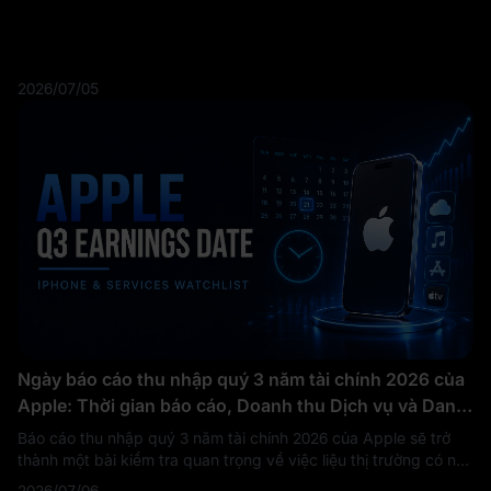
2026/07/05
Ngày báo cáo thu nhập quý 3 năm tài chính 2026 của
Apple: Thời gian báo cáo, Doanh thu Dịch vụ và Danh
sách theo dõi iPhone
Báo cáo thu nhập quý 3 năm tài chính 2026 của Apple sẽ trở
thành một bài kiểm tra quan trọng về việc liệu thị trường có nên
tiếp tục định giá Apple như một cỗ máy tạo ra tiền mặt ổn định
2026/07/06