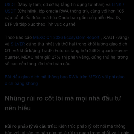
USDT
(Máy ly tâm, cơ sở hạ tầng tín dụng tư nhân) và
LINK /
USDT
(Chainlink, lớp oracle RWA thống trị), cùng với hơn 105
cặp cổ phiếu được mã hóa Ondo bao gồm cổ phiếu Hoa Kỳ,
ETF và tiếp xúc theo lĩnh vực cụ thể.
Theo Báo cáo
MEXC Q1 2026 Ecosystem Report
, XAUT (vàng)
và
SILVER
đứng thứ nhất và thứ hai trong khối lượng giao dịch
Q1, với khối lượng TradFi Futures tăng hơn 246% quarter-over-
quarter. MEXC nắm giữ 27% thị phần vàng, đứng thứ hai trong
số các nền tảng lớn trên toàn cầu.
Bắt đầu giao dịch mã thông báo RWA trên MEXC với phí giao
dịch bằng không
Những rủi ro cốt lõi mà mọi nhà đầu tư
nên hiểu
Rủi ro pháp lý và cấu trúc:
Kiến trúc pháp lý kết nối mã thông
báo với tài sản cơ bản của nó là rủi ro quan trọng nhất và ít nhìn