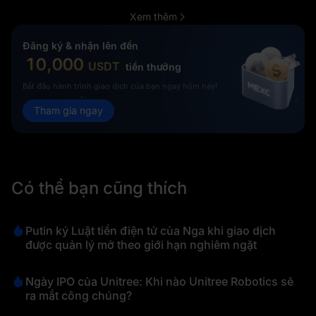
miền Đông. Bản cập nhật và webcast sẽ có sẵn trên trang
Xem thêm
Quan hệ Nhà đầu tư của Tesla, và bản ghi lại dự kiến sẽ có sau
cuộc gọi.
Đây không chỉ là một ngày báo cáo thu nhập bình
Đăng ký & nhận lên đến
thường. Tesla đã báo cáo một quý giao hàng vượt kỳ vọng:
10,000
USDT
tiền thưởng
trong Q2/2026, công ty đã sản xuất 451.758 xe, giao 480.126
xe và triển khai 13,5 GWh sản phẩm lưu trữ năng lượng.
Đối với
Bắt đầu hành trình giao dịch của bạn ngay hôm nay!
các nhà giao dịch, câu hỏi then chốt không phải là liệu Tesla có
Tham gia ngay
giao được nhiều xe hơn hay không. Điều đó đã được biết đến.
Câu hỏi thực sự là liệu những đợt giao hàng đó có mang lại lợi
nhuận cao hay không, liệu sự tăng trưởng trong lưu trữ năng
lượng có thể hỗ trợ câu chuyện rộng lớn hơn của Tesla hay
không, và liệu ban lãnh đạo có thể cho thấy các khoản đầu tư
vào AI, tự lái và robotaxi đang chuyển từ lời nói sang tiến bộ
Có thể bạn cũng thích
kinh doanh có thể đo lường được hay không.
Putin ký Luật tiền điện tử của Nga khi giao dịch
được quản lý mở theo giới hạn nghiêm ngặt
Ngày IPO của Unitree: Khi nào Unitree Robotics sẽ
ra mắt công chúng?