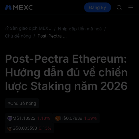
GOLD(X
Mua Crypto
Thị trường
Đăng ký
Spot
Futures
AAOI
SPC
SKYAI
Đăng ký 
SPCX tăn
Sàn giao dịch MEXC
/
Nhịp đập tiền mã hoá
/
GOLD(X
Chủ đề nóng
/
Post-Pectra Ethereum: Hướng dẫn đủ về chiến lược Staking năm 2026
AAOI
SKYAI
Post-Pectra Ethereum:
Đăng ký 
SPCX tăn
Hướng dẫn đủ về chiến
lược Staking năm 2026
#Chủ đề nóng
M
$1.13922
-1.18%
H
$0.07839
-1.39%
G
$0.003593
-0.13%