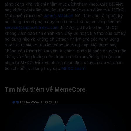
tảng công khai và chỉ nhằm mục đích tham khảo. Các bài viết
này không đại diện cho lập trường hoặc quan điểm của MEXC.
Mọi quyền thuộc về
James Mitchell
. Nếu bạn cho rằng bất kỳ
nội dung nào vi phạm quyền của bên thứ ba, vui lòng liên hệ
service@support.mexc.com
để được gỡ bỏ kịp thời. MEXC
không đảm bảo tính chính xác, đầy đủ hoặc kịp thời của bất kỳ
nội dung nào và không chịu trách nhiệm cho các hành động
được thực hiện dựa trên thông tin cung cấp. Nội dung này
không cấu thành lời khuyên tài chính, pháp lý hoặc chuyên môn
khác, và cũng không nên được xem là khuyến nghị hoặc xác
nhận từ MEXC. Để xem những nhận định chuyên sâu và phân
tích chi tiết, vui lòng truy cập
MEXC Learn
.
Tìm hiểu thêm về MemeCore