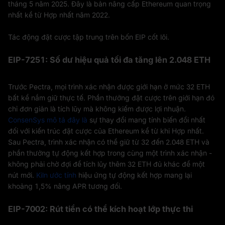
tháng 5 năm 2025. Đây là bản nâng cấp Ethereum quan trọng
nhất kể từ Hợp nhất năm 2022.
Tác động đặt cược tập trung trên bốn EIP cốt lõi.
EIP-7251: Số dư hiệu quả tối đa tăng lên 2.048 ETH
Trước Pectra, mọi trình xác nhận được giới hạn ở mức 32 ETH
bất kể nắm giữ thực tế. Phần thưởng đặt cược trên giới hạn đó
chỉ đơn giản là tích lũy mà không kiếm được lợi nhuận.
ConsenSys mô tả đây là
sự thay đổi mang tính biến đổi nhất
đối với kiến trúc đặt cược của Ethereum kể từ khi Hợp nhất.
Sau Pectra, trình xác nhận có thể giữ từ 32 đến 2.048 ETH và
phần thưởng tự động kết hợp trong cùng một trình xác nhận -
không phải chờ đợi để tích lũy thêm 32 ETH đủ khác để một
nút mới.
Kiln ước tính
hiệu ứng tự động kết hợp mang lại
khoảng 1,5% nâng APR tương đối.
EIP-7002: Rút tiền có thể kích hoạt lớp thực thi