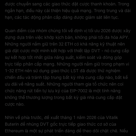
được chuyển sang các giao thức đặt cược thanh khoản. Trong
ngắn hạn, điều này cải thiện hiệu quả mạng. Trong trung và dài
hạn, các tác động phân cấp đáng được giám sát liên tục.
Quan điểm của nhóm chúng tôi về định vị tối ưu 2026 được xây
dựng dựa trên việc khớp kịch bản, không phải tối đa hóa APY.
Những người nắm giữ trên 32 ETH có khả năng kỹ thuật nên
giá đặt cược một mình kết hợp với thiết lập DVT - nó cung cấp
sự kết hợp tốt nhất giữa năng suất, kiểm soát và đóng góp
trực tiếp phân cấp mạng. Những người nắm giữ trong phạm vi
1-32 ETH nên sử dụng giao thức LST đã được thử nghiệm
chiến đấu và tránh tập trung bất kỳ nhà cung cấp nào, bất kể
ưu đãi về năng suất. Những người tham gia tổ chức nên coi
chức năng rút tiền tự lưu ký của EIP-7002 là một tính năng
không thể thương lượng trong bất kỳ giá nhà cung cấp đặt
cược nào.
Nhìn về phía trước, đề xuất tháng 1 năm 2026 của Vitalik
Buterin để nhúng DVT gốc trực tiếp giao thức cơ sở của
Ethereum là một sự phát triển đáng để theo dõi chặt chẽ. Nếu