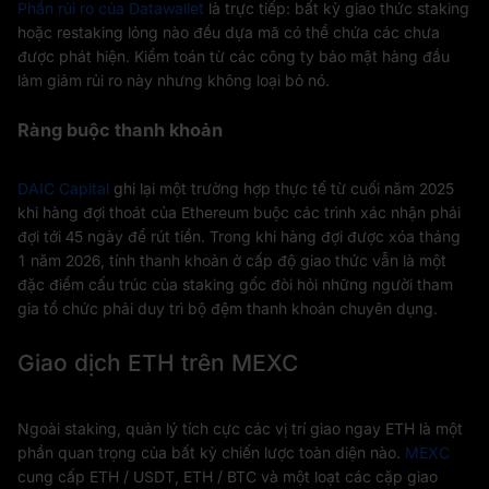
Phần rủi ro của Datawallet
là trực tiếp: bất kỳ giao thức staking
hoặc restaking lỏng nào đều dựa mã có thể chứa các chưa
được phát hiện. Kiểm toán từ các công ty bảo mật hàng đầu
làm giảm rủi ro này nhưng không loại bỏ nó.
Ràng buộc thanh khoản
DAIC Capital
ghi lại một trường hợp thực tế từ cuối năm 2025
khi hàng đợi thoát của Ethereum buộc các trình xác nhận phải
đợi tới 45 ngày để rút tiền. Trong khi hàng đợi được xóa tháng
1 năm 2026, tính thanh khoản ở cấp độ giao thức vẫn là một
đặc điểm cấu trúc của staking gốc đòi hỏi những người tham
gia tổ chức phải duy trì bộ đệm thanh khoản chuyên dụng.
Giao dịch ETH trên MEXC
Ngoài staking, quản lý tích cực các vị trí giao ngay ETH là một
phần quan trọng của bất kỳ chiến lược toàn diện nào.
MEXC
cung cấp ETH / USDT, ETH / BTC và một loạt các cặp giao