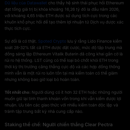
Dữ liệu của Datawallet
cho thấy hệ sinh thái phục hồi Ethereum
đạt tổng giá trị bị khóa khoảng 16,26 tỷ đô la đầu năm 2026,
với khoảng 4,65 triệu ETH được sử dụng tích cực trong các
khuôn khổ phục hồi để tạo thêm lợi nhuận từ Dịch vụ được xác
thực tích cực.
Sự đổi là có thật.
Spoted Crypto
lưu ý rằng Lido Finance kiểm
soát 28-32% tất cả ETH được đặt cược, mức độ tập trung mà
đồng sáng lập Ethereum Vitalik Buterin đã công khai gắn cờ là
rủi ro hệ thống. LST cũng có thể loại bỏ chốt khỏi ETH trong
thời kỳ thị trường căng thẳng cực độ và các hợp đồng thông
minh vẫn là một rủi ro luôn tồn tại mà kiểm toán có thể giảm
nhưng không bao giờ loại bỏ hoàn toàn.
Tốt nhất cho:
Người dùng có ít hơn 32 ETH hoặc những người
muốn giữ lại tính thanh khoản vốn trong khi vẫn kiếm được lợi
nhuận. Ưu tiên các giao thức với nhiều kiểm toán độc lập và
tránh tập trung bất kỳ nhà cung cấp nào.
Staking thể chế: Người chiến thắng Clear Pectra