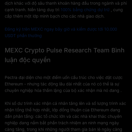
dịch khác với độ sâu thanh khoản hàng đầu trong ngành và phí
cạnh tranh. Nền tảng duy trì
100% bằng chứng dự trữ
, cung
cấp thêm một lớp minh bạch cho các nhà giao dịch.
Đăng ký trên MEXC ngay bây giờ và kiếm được tới 10.000
USDT phần thưởng
MEXC Crypto Pulse Research Team Bình
luận độc quyền
Pectra đại diện cho một điểm uốn cấu trúc cho việc đặt cược
Ethereum - nhưng tác động lâu dài nhất của nó có thể là sự
chuyên nghiệp hóa thầm lặng của bộ xác nhận mà nó đang .
Khi số dư trình xác nhận cá nhân tăng lên và số lượng trình xác
nhận tổng thể hợp nhất, lớp đồng thuận của Ethereum đang
dần phân tầng: các tổ chức lớn và các nhà khai thác chuyên
nghiệp đang nắm bắt phần trách nhiệm an ninh mạng ngày
càng tăng, trong khi những người tham gia bán lẻ ngày càng