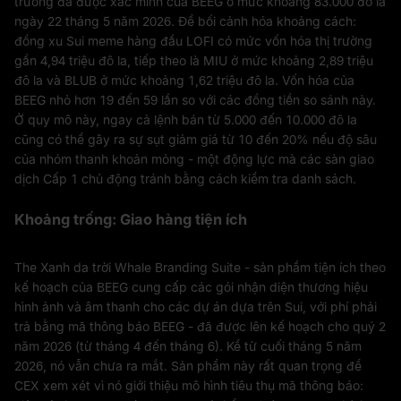
trường đã được xác minh của BEEG ở mức khoảng 83.000 đô la
ngày 22 tháng 5 năm 2026. Để bối cảnh hóa khoảng cách:
đồng xu Sui meme hàng đầu LOFI có mức vốn hóa thị trường
gần 4,94 triệu đô la, tiếp theo là MIU ở mức khoảng 2,89 triệu
đô la và BLUB ở mức khoảng 1,62 triệu đô la. Vốn hóa của
BEEG nhỏ hơn 19 đến 59 lần so với các đồng tiền so sánh này.
Ở quy mô này, ngay cả lệnh bán từ 5.000 đến 10.000 đô la
cũng có thể gây ra sự sụt giảm giá từ 10 đến 20% nếu độ sâu
của nhóm thanh khoản mỏng - một động lực mà các sàn giao
dịch Cấp 1 chủ động tránh bằng cách kiểm tra danh sách.
Khoảng trống: Giao hàng tiện ích
The Xanh da trời Whale Branding Suite - sản phẩm tiện ích theo
kế hoạch của BEEG cung cấp các gói nhận diện thương hiệu
hình ảnh và âm thanh cho các dự án dựa trên Sui, với phí phải
trả bằng mã thông báo BEEG - đã được lên kế hoạch cho quý 2
năm 2026 (từ tháng 4 đến tháng 6). Kể từ cuối tháng 5 năm
2026, nó vẫn chưa ra mắt. Sản phẩm này rất quan trọng để
CEX xem xét vì nó giới thiệu mô hình tiêu thụ mã thông báo: