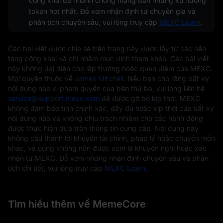
công khai để nhanh chóng mang đến những xu hướng
token hot nhất. Để xem nhận định từ chuyên gia và
phân tích chuyên sâu, vui lòng truy cập
MEXC Learn
.
Các bài viết được chia sẻ trên trang này được lấy từ các nền
tảng công khai và chỉ nhằm mục đích tham khảo. Các bài viết
này không đại diện cho lập trường hoặc quan điểm của MEXC.
Mọi quyền thuộc về
James Mitchell
. Nếu bạn cho rằng bất kỳ
nội dung nào vi phạm quyền của bên thứ ba, vui lòng liên hệ
service@support.mexc.com
để được gỡ bỏ kịp thời. MEXC
không đảm bảo tính chính xác, đầy đủ hoặc kịp thời của bất kỳ
nội dung nào và không chịu trách nhiệm cho các hành động
được thực hiện dựa trên thông tin cung cấp. Nội dung này
không cấu thành lời khuyên tài chính, pháp lý hoặc chuyên môn
khác, và cũng không nên được xem là khuyến nghị hoặc xác
nhận từ MEXC. Để xem những nhận định chuyên sâu và phân
tích chi tiết, vui lòng truy cập
MEXC Learn
.
Tìm hiểu thêm về MemeCore