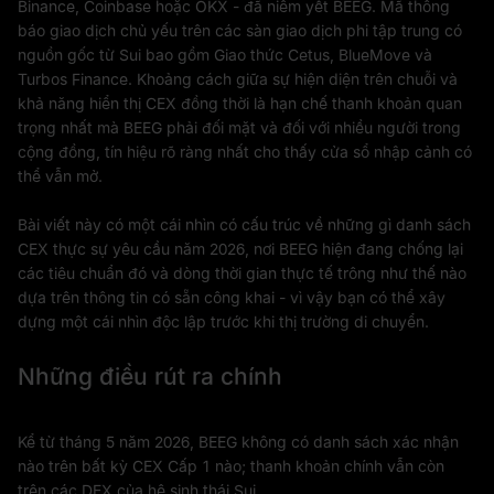
Binance, Coinbase hoặc OKX - đã niêm yết BEEG. Mã thông
báo giao dịch chủ yếu trên các sàn giao dịch phi tập trung có
nguồn gốc từ Sui bao gồm Giao thức Cetus, BlueMove và
Turbos Finance. Khoảng cách giữa sự hiện diện trên chuỗi và
khả năng hiển thị CEX đồng thời là hạn chế thanh khoản quan
trọng nhất mà BEEG phải đối mặt và đối với nhiều người trong
cộng đồng, tín hiệu rõ ràng nhất cho thấy cửa sổ nhập cảnh có
thể vẫn mở.
Bài viết này có một cái nhìn có cấu trúc về những gì danh sách
CEX thực sự yêu cầu năm 2026, nơi BEEG hiện đang chống lại
các tiêu chuẩn đó và dòng thời gian thực tế trông như thế nào
dựa trên thông tin có sẵn công khai - vì vậy bạn có thể xây
dựng một cái nhìn độc lập trước khi thị trường di chuyển.
Những điều rút ra chính
Kể từ tháng 5 năm 2026, BEEG không có danh sách xác nhận
nào trên bất kỳ CEX Cấp 1 nào; thanh khoản chính vẫn còn
trên các DEX của hệ sinh thái Sui