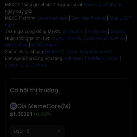
MEXC? Tham gia nhóm Telegram chính
thức của chúng tôi
ngay bây giờ!
MEXC Platform:
Download App
|
Zero Fee Trading
|
Mua USDT
ngay
Tham gia cộng đồng MEXC:
X (Twitter)
|
Telegram
|
Discord
Nhận thông tin chi tiết:
MEXC Tìm hiểu
|
Điều khoản dịch vụ
|
MEXC Blog
|
MEXC News
Xác minh tài khoản:
Hiểu KYC
|
Cách hoàn thành KYC
Bên ngoài nội dung nền tảng:
Substack
|
Medium
|
Đoạn
|
LinkedIn
|
X (Tin tức)
Cơ hội thị trường
Giá MemeCore
(M)
$1.16391
+0.40%
USD - $