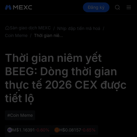
SKYAI
Mua Crypto
Thị trường
Đăng ký
Spot
Futures
ACE
UNIT
HFT
SPCX
UNITREE
Sàn giao dịch MEXC
/
Nhịp đập tiền mã hoá
/
Unitree F
Coin Meme
/
Thời gian niêm yết BEEG: Dòng thời gian thực tế 2026 CEX được tiết lộ
Đăng ký 
SPCX tăn
Thời gian niêm yết
SKYAI
ACE
BEEG: Dòng thời gian
HFT
SPCX
thực tế 2026 CEX được
UNITREE
Unitree F
tiết lộ
Đăng ký 
SPCX tăn
#Coin Meme
M
$1.16391
-0.60%
H
$0.08157
-0.65%