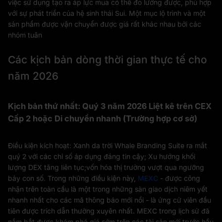
việc sử dụng tạo ra áp lực mua có thể đo lường được, phù hợp
với sự phát triển của hệ sinh thái Sui. Một mục lộ trình và một
sản phẩm được vận chuyển được giá rất khác nhau bởi các
nhóm tuân
Các kịch bản dòng thời gian thực tế cho
năm 2026
Kịch bản thứ nhất: Quý 3 năm 2026 Liệt kê trên CEX
Cấp 2 hoặc Di chuyển nhanh (Trường hợp cơ sở)
Điều kiện kích hoạt: Xanh da trời Whale Branding Suite ra mắt
quý 2 với các chỉ số áp dụng đáng tin cậy; Xu hướng khối
lượng DEX tăng liên tục;vốn hóa thị trường vượt qua ngưỡng
bảy con số. Trong những điều kiện này,
MEXC
- được công
nhận trên toàn cầu là một trong những sàn giao dịch niêm yết
nhanh nhất cho các mã thông báo mới nổi - là ứng cử viên đầu
tiên được trích dẫn thường xuyên nhất. MEXC trong lịch sử đã
nắm bắt được khám phá giá sớm trên các tài sản mới trước hầu