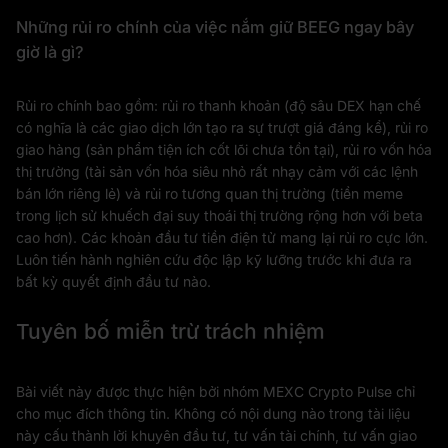
Những rủi ro chính của việc nắm giữ BEEG ngay bây
giờ là gì?
Rủi ro chính bao gồm: rủi ro thanh khoản (độ sâu DEX hạn chế
có nghĩa là các giao dịch lớn tạo ra sự trượt giá đáng kể), rủi ro
giao hàng (sản phẩm tiện ích cốt lõi chưa tồn tại), rủi ro vốn hóa
thị trường (tài sản vốn hóa siêu nhỏ rất nhạy cảm với các lệnh
bán lớn riêng lẻ) và rủi ro tương quan thị trường (tiền meme
trong lịch sử khuếch đại suy thoái thị trường rộng hơn với beta
cao hơn). Các khoản đầu tư tiền điện tử mang lại rủi ro cực lớn.
Luôn tiến hành nghiên cứu độc lập kỹ lưỡng trước khi đưa ra
bất kỳ quyết định đầu tư nào.
Tuyên bố miễn trừ trách nhiệm
Bài viết này được thực hiện bởi nhóm MEXC Crypto Pulse chỉ
cho mục đích thông tin. Không có nội dung nào trong tài liệu
này cấu thành lời khuyên đầu tư, tư vấn tài chính, tư vấn giao