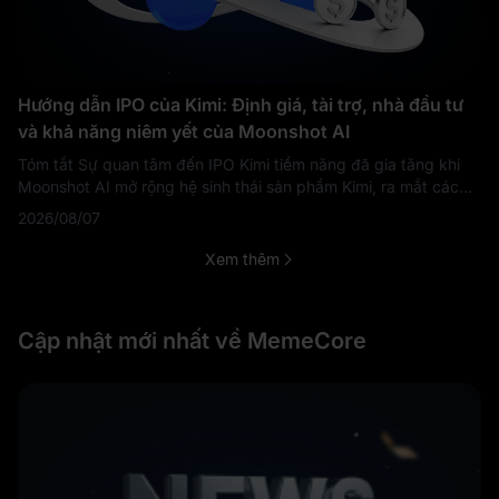
Hướng dẫn IPO của Kimi: Định giá, tài trợ, nhà đầu tư
và khả năng niêm yết của Moonshot AI
Tóm tắt Sự quan tâm đến IPO Kimi tiềm năng đã gia tăng khi
Moonshot AI mở rộng hệ sinh thái sản phẩm Kimi, ra mắt các
mô hình AI mạnh mẽ hơn và huy động hàng tỷ USD từ các nhà
2026/08/07
đầu tư tư nhân. Tính đến
Xem thêm
Cập nhật mới nhất về MemeCore