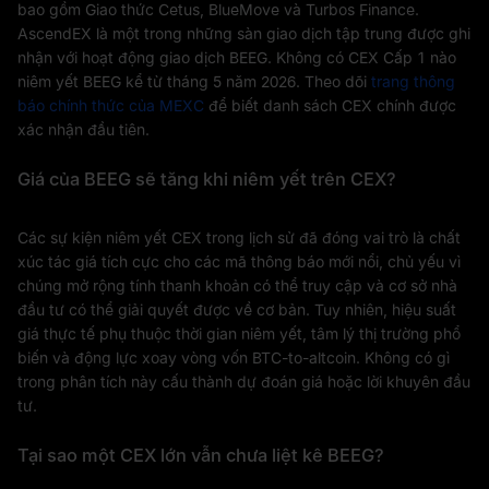
bao gồm Giao thức Cetus, BlueMove và Turbos Finance.
AscendEX là một trong những sàn giao dịch tập trung được ghi
nhận với hoạt động giao dịch BEEG. Không có CEX Cấp 1 nào
niêm yết BEEG kể từ tháng 5 năm 2026. Theo dõi
trang thông
báo chính thức của MEXC
để biết danh sách CEX chính được
xác nhận đầu tiên.
Giá của BEEG sẽ tăng khi niêm yết trên CEX?
Các sự kiện niêm yết CEX trong lịch sử đã đóng vai trò là chất
xúc tác giá tích cực cho các mã thông báo mới nổi, chủ yếu vì
chúng mở rộng tính thanh khoản có thể truy cập và cơ sở nhà
đầu tư có thể giải quyết được về cơ bản. Tuy nhiên, hiệu suất
giá thực tế phụ thuộc thời gian niêm yết, tâm lý thị trường phổ
biến và động lực xoay vòng vốn BTC-to-altcoin. Không có gì
trong phân tích này cấu thành dự đoán giá hoặc lời khuyên đầu
tư.
Tại sao một CEX lớn vẫn chưa liệt kê BEEG?