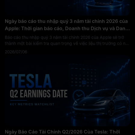
Ngày báo cáo thu nhập quý 3 năm tài chính 2026 của
Apple: Thời gian báo cáo, Doanh thu Dịch vụ và Danh
sách theo dõi iPhone
Báo cáo thu nhập quý 3 năm tài chính 2026 của Apple sẽ trở
thành một bài kiểm tra quan trọng về việc liệu thị trường có nên
tiếp tục định giá Apple như một cỗ máy tạo ra tiền mặt ổn định
2026/07/06
hay không. Trang nhà đầu tư chính thức của Apple cho thấy
cuộc gọi hội nghị về kết quả tài chính quý 3 năm 2026 được lên
lịch vào Thứ Năm, ngày 30 tháng 7 năm 2026, lúc 2:00 chiều
PT / 5:00 chiều ET.
Đây không chỉ là một ngày báo cáo thu
nhập thông thường. Quý gần nhất của Apple đã thiết lập một
mức nền cao: trong quý 2 năm tài chính 2026, Apple báo cáo
doanh thu 111,2 tỷ USD, tăng 17% so với cùng kỳ năm ngoái.
Đối với các nhà giao dịch, câu hỏi lớn hơn là liệu sự tăng trưởng
của Dịch vụ có thể tiếp tục bảo vệ biên lợi nhuận của Apple
hay không.
Ngày Báo Cáo Tài Chính Q2/2026 Của Tesla: Thời