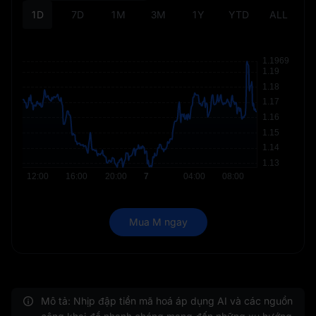
1D
7D
1M
3M
1Y
YTD
ALL
Mua M ngay
Mô tả: Nhịp đập tiền mã hoá áp dụng AI và các nguồn