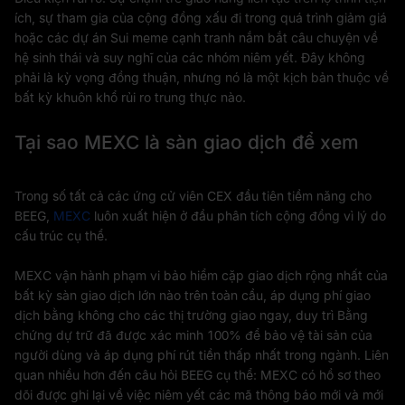
ích, sự tham gia của cộng đồng xấu đi trong quá trình giảm giá
hoặc các dự án Sui meme cạnh tranh nắm bắt câu chuyện về
hệ sinh thái và suy nghĩ của các nhóm niêm yết. Đây không
phải là kỳ vọng đồng thuận, nhưng nó là một kịch bản thuộc về
bất kỳ khuôn khổ rủi ro trung thực nào.
Tại sao MEXC là sàn giao dịch để xem
Trong số tất cả các ứng cử viên CEX đầu tiên tiềm năng cho
BEEG,
MEXC
luôn xuất hiện ở đầu phân tích cộng đồng vì lý do
cấu trúc cụ thể.
MEXC vận hành phạm vi bảo hiểm cặp giao dịch rộng nhất của
bất kỳ sàn giao dịch lớn nào trên toàn cầu, áp dụng phí giao
dịch bằng không cho các thị trường giao ngay, duy trì Bằng
chứng dự trữ đã được xác minh 100% để bảo vệ tài sản của
người dùng và áp dụng phí rút tiền thấp nhất trong ngành. Liên
quan nhiều hơn đến câu hỏi BEEG cụ thể: MEXC có hồ sơ theo
dõi được ghi lại về việc niêm yết các mã thông báo mới và mới