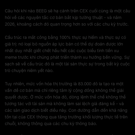
Câu hỏi khi nào BEEG sẽ hạ cánh trên CEX cuối cùng là một câu
hỏi về các nguyên tắc cơ bản bắt kịp tường thuật - và năm
2026, khoảng cách đó quan trọng hơn so với các chu kỳ trước.
Cấu trúc ra mắt công bằng 100% thực sự hiếm và thực sự có
giá trị: nó loại bỏ nguồn áp lực bán có thể dự đoán được lớn
nhất duy nhất giết chết hầu hết các cuộc biểu tình tiền xu
meme trước khi chúng phát triển thành xu hướng bền vững. Sự
sạch sẽ về cấu trúc đó là một tài sản thực sự trong bất kỳ cuộc
trò chuyện niêm yết nào.
Tuy nhiên, mức vốn hóa thị trường là 83.000 đô la tạo ra một
vấn đề cơ bản mà chỉ riêng tâm lý cộng đồng không thể giải
quyết được. Ở mức vốn hóa đó, dòng lệnh thể chế không thể
tương tác với tài sản mà không làm sai lệch giá đáng kể - và
các sàn giao dịch biết điều này. Con đường dẫn đến khả năng
tồn tại của CEX thông qua tăng trưởng khối lượng thực tế trên
chuỗi, không thông qua các chu kỳ thông báo.