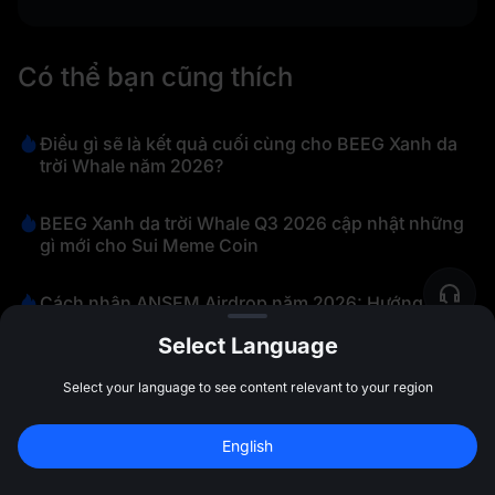
Có thể bạn cũng thích
Điều gì sẽ là kết quả cuối cùng cho BEEG Xanh da
trời Whale năm 2026?
BEEG Xanh da trời Whale Q3 2026 cập nhật những
gì mới cho Sui Meme Coin
Cách nhận ANSEM Airdrop năm 2026: Hướng dẫn
đủ
Select Language
Solana Meme Coin ANSEM (The Black Bull) đạt 450
Select your language to see content relevant to your region
triệu đô la: Cuộc biểu tình chỉ mới bắt đầu?
Đăng ký để nhận 
10,000 USDT
 tiền 
English
thưởng
Đăng ký
BEEG đấu với ANSEM (The Black Bull) 2026: Đồng
47:59:46
Meme nào có câu chuyện hơn?