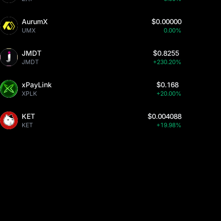
AurumX
$0.00000
UMX
0.00%
JMDT
$0.8255
JMDT
+230.20%
xPayLink
$0.168
XPLK
+20.00%
KET
$0.004088
KET
+19.98%