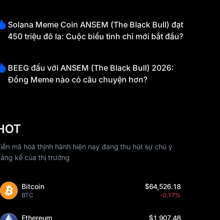
Solana Meme Coin ANSEM (The Black Bull) đạt
450 triệu đô la: Cuộc biểu tình chỉ mới bắt đầu?
BEEG đấu với ANSEM (The Black Bull) 2026:
Đồng Meme nào có câu chuyện hơn?
HOT
iền mã hoá thịnh hành hiện nay đang thu hút sự chú ý
áng kể của thị trường
Bitcoin
$64,526.18
BTC
-0.17%
Ethereum
$1,907.48