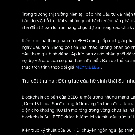
Trong trường thị trường hiện tại, các nhà đầu tư đã nhậ
báo do VC hỗ trợ. Khi ví nhóm phát hành, việc bán phá g
nhà đầu tư bán lẻ trên hàng chục dự án trong các chu kỳ
Kiến trúc mã thông báo của BEEG cung cấp một giải pháp 
ngày đầu tiên, không có tiền khai thác, không phân bổ nh
đều tham gia bình đẳng. Áp lực bán được phân phối đồng 
nội bộ với các cửa sổ phát hành đã biết. Bạn có thể xác mi
thực trên trình theo dõi giá
MEXC BEEG
.
Trụ cột thứ hai: Động lực của hệ sinh thái Sui nh
Blockchain cơ bản của BEEG là một trong những mạng Lay
, DeFi TVL của Sui đã tăng từ khoảng 25 triệu đô la khi r
diện cho khoảng 100 lần mở rộng trong vòng chưa hai n
blockchain Sui, BEEG được hưởng lợi về mặt cấu trúc từ 
Kiến trúc kỹ thuật của Sui - Di chuyển ngôn ngữ lập trình