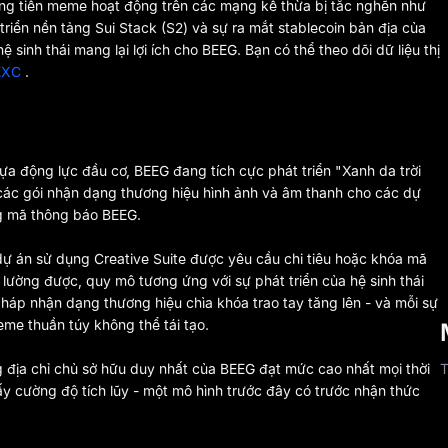
 đồng tiền meme hoạt động trên các mạng kế thừa bị tắc nghẽn như
triển nền tảng Sui Stack (S2) và sự ra mắt stablecoin bản địa của
 sinh thái mang lại lợi ích cho BEEG. Bạn có thể theo dõi dữ liệu thị
MEXC
.
 động lực đầu cơ, BEEG đang tích cực phát triển "Xanh da trời
các gói nhận dạng thương hiệu hình ảnh và âm thanh cho các dự
ng mã thông báo BEEG.
dự án sử dụng Creative Suite được yêu cầu chi tiêu hoặc khóa mã
 lường được, quy mô tương ứng với sự phát triển của hệ sinh thái
 pháp nhận dạng thương hiệu chìa khóa trao tay tăng lên - và mỗi sự
eme thuần túy không thể tái tạo.
T
g địa chỉ chủ sở hữu duy nhất của BEEG đạt mức cao nhất mọi thời
hấy cường độ tích lũy - một mô hình trước đây có trước nhận thức