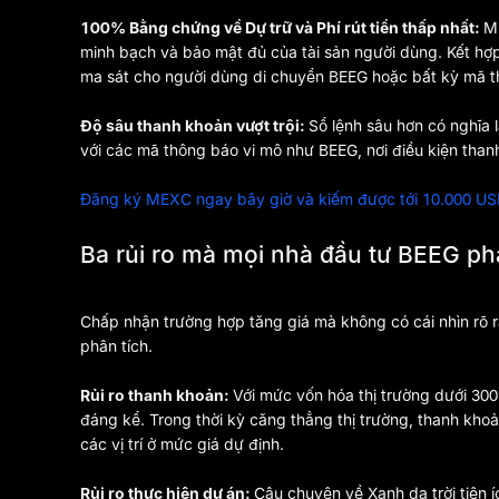
100% Bằng chứng về Dự trữ và Phí rút tiền thấp nhất:
M
minh bạch và bảo mật đủ của tài sản người dùng. Kết hợp 
ma sát cho người dùng di chuyển BEEG hoặc bất kỳ mã th
Độ sâu thanh khoản vượt trội:
Sổ lệnh sâu hơn có nghĩa l
với các mã thông báo vi mô như BEEG, nơi điều kiện than
Đăng ký MEXC ngay bây giờ và kiếm được tới 10.000 U
Ba rủi ro mà mọi nhà đầu tư BEEG phả
Chấp nhận trường hợp tăng giá mà không có cái nhìn rõ rà
phân tích.
Rủi ro thanh khoản:
Với mức vốn hóa thị trường dưới 300
đáng kể. Trong thời kỳ căng thẳng thị trường, thanh kho
các vị trí ở mức giá dự định.
Rủi ro thực hiện dự án:
Câu chuyện về Xanh da trời tiện 