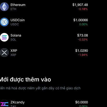
Ethereum
$1,907.48
ETH
-0.18%
USDCoin
$1.00066
USDC
0.00%
Solana
$73.08
SOL
-0.32%
XRP
$1.0290
XRP
-1.94%
Mới được thêm vào
iền mã hoá được niêm yết gần đây có thể giao dịch
ZKcandy
$0.0000
ZAY
0.00%