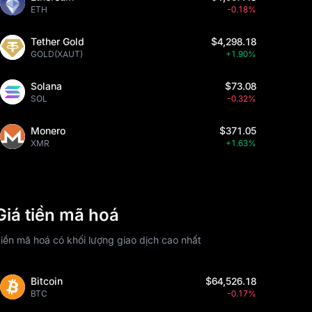
ETH
-0.18%
Tether Gold
$4,298.18
GOLD(XAUT)
+1.90%
Solana
$73.08
SOL
-0.32%
Monero
$371.05
XMR
+1.63%
Giá tiền mã hoá
iền mã hoá có khối lượng giao dịch cao nhất
Bitcoin
$64,526.18
BTC
-0.17%