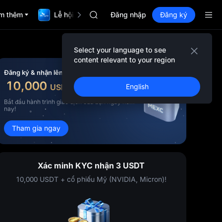
SKYAI
m thêm
Lễ hội TradFi $1,000,000
ACE
Đăng nhập
Đăng ký
HFT
SPCX
UNITREE
Select your language to see
Unitree Future chính thức ra mắt
content relevant to your region
SKYAI
Đăng ký & nhận lên đến
ACE
10,000
USDT
English
tiền thưởng
HFT
SPCX
Bắt đầu hành trình giao dịch của bạn ngay hôm
nay!
UNITREE
Unitree Future chính thức ra mắt
Tham gia ngay
Xác minh KYC nhận 3 USDT
10,000 USDT + cổ phiếu Mỹ (NVIDIA, Micron)!