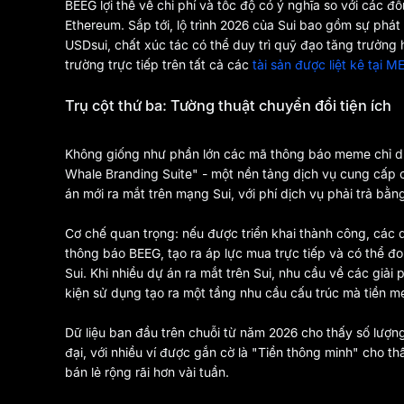
BEEG lợi thế về chi phí và tốc độ có ý nghĩa so với các
Ethereum. Sắp tới, lộ trình 2026 của Sui bao gồm sự phát 
USDsui, chất xúc tác có thể duy trì quỹ đạo tăng trưởng hệ
trường trực tiếp trên tất cả các
tài sản được liệt kê tại 
Trụ cột thứ ba: Tường thuật chuyển đổi tiện ích
Không giống như phần lớn các mã thông báo meme chỉ dựa
Whale Branding Suite" - một nền tảng dịch vụ cung cấp 
án mới ra mắt trên mạng Sui, với phí dịch vụ phải trả bằ
Cơ chế quan trọng: nếu được triển khai thành công, các 
thông báo BEEG, tạo ra áp lực mua trực tiếp và có thể đo
Sui. Khi nhiều dự án ra mắt trên Sui, nhu cầu về các giải
kiện sử dụng tạo ra một tầng nhu cầu cấu trúc mà tiền m
Dữ liệu ban đầu trên chuỗi từ năm 2026 cho thấy số lượn
đại, với nhiều ví được gắn cờ là "Tiền thông minh" cho t
bán lẻ rộng rãi hơn vài tuần.