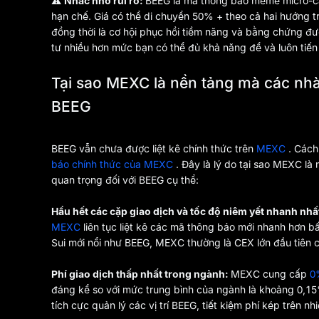
⚠️
Nhắc nhở rủi ro:
BEEG là mã thông báo meme micro-cap
hạn chế. Giá có thể di chuyển 50% + theo cả hai hướng t
đồng thời là cơ hội phục hồi tiềm năng và bằng chứng đư
tư nhiều hơn mức bạn có thể đủ khả năng để và luôn tiến
Tại sao MEXC là nền tảng mà các nhà
BEEG
BEEG vẫn chưa được liệt kê chính thức trên
MEXC
. Cách
báo chính thức của MEXC
. Đây là lý do tại sao MEXC là 
quan trọng đối với BEEG cụ thể:
Hầu hết các cặp giao dịch và tốc độ niêm yết nhanh nhấ
MEXC
liên tục liệt kê các mã thông báo mới nhanh hơn bấ
Sui mới nổi như BEEG, MEXC thường là CEX lớn đầu tiên có
Phí giao dịch thấp nhất trong ngành:
MEXC cung cấp
0
đáng kể so với mức trung bình của ngành là khoảng 0,15
tích cực quản lý các vị trí BEEG, tiết kiệm phí kép trên nhi