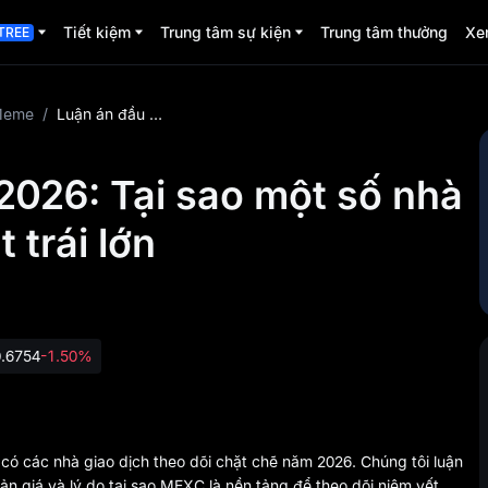
Tiết kiệm
Trung tâm sự kiện
Trung tâm thưởng
Xe
TREE
Meme
/
Luận án đầu tư BEEG 2026: Tại sao một số nhà giao dịch vẫn thấy mặt trái lớn
2026: Tại sao một số nhà
 trái lớn
.6754
-1.50%
có các nhà giao dịch theo dõi chặt chẽ năm 2026. Chúng tôi luận
bản giá và lý do tại sao MEXC là nền tảng để theo dõi niêm yết.