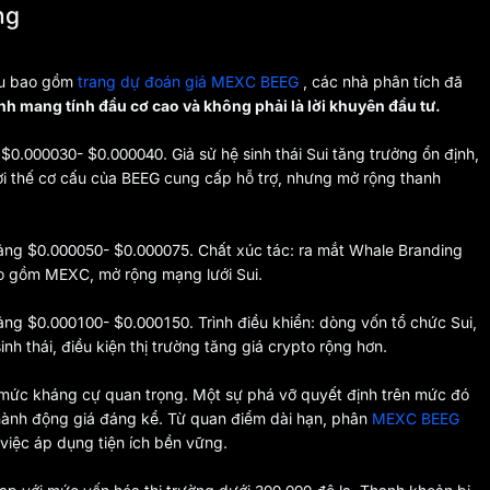
ng
cứu bao gồm
trang dự đoán giá MEXC BEEG
, các nhà phân tích đã
tính mang tính đầu cơ cao và không phải là lời khuyên đầu tư.
$0.000030- $0.000040. Giả sử hệ sinh thái Sui tăng trưởng ổn định,
 Lợi thế cơ cấu của BEEG cung cấp hỗ trợ, nhưng mở rộng thanh
ảng $0.000050- $0.000075. Chất xúc tác: ra mắt Whale Branding
bao gồm MEXC, mở rộng mạng lưới Sui.
ảng $0.000100- $0.000150. Trình điều khiển: dòng vốn tổ chức Sui,
 thái, điều kiện thị trường tăng giá crypto rộng hơn.
à mức kháng cự quan trọng. Một sự phá vỡ quyết định trên mức đó
hành động giá đáng kể. Từ quan điểm dài hạn, phân
MEXC BEEG
việc áp dụng tiện ích bền vững.