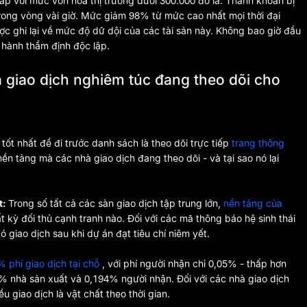
 với mức vốn hóa thị trường dưới 300.000 đô la. Thanh khoản bị
rong vòng vài giờ. Mức giảm 98% từ mức cao nhất mọi thời đại
ợc ghi lại về mức độ dữ dội của các tài sản này. Không bao giờ đầu
 hành thẩm định độc lập.
 giao dịch nghiêm túc đang theo dõi cho
 tốt nhất để đi trước danh sách là theo dõi trực tiếp
trang thông
nền tảng mà các nhà giao dịch đang theo dõi - và tại sao nó lại
t:
Trong số tất cả các sàn giao dịch tập trung lớn,
nền tảng của
t kỳ đối thủ cạnh tranh nào. Đối với các mã thông báo hệ sinh thái
 giao dịch sau khi dự án đạt tiêu chí niêm yết.
% phí giao dịch tại chỗ
, với phí người nhận chỉ 0,05% - thấp hơn
% nhà sản xuất và 0,194% người nhận. Đối với các nhà giao dịch
ều giao dịch là vật chất theo thời gian.