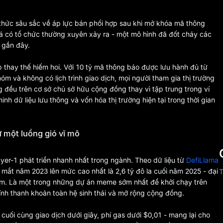
n thức sâu sắc về áp lực bán phối hợp sau khi mở khóa mã thông
iá có tổ chức thường xuyên xảy ra - một mô hình đã đốt cháy các
 gần đây.
thay thế hiếm hoi. Với 10 tỷ mã thông báo được lưu hành đủ từ
óm và không có lịch trình giao dịch, mọi người tham gia thị trường
đều trên cơ sở chủ sở hữu cộng đồng thay vì tập trung trong ví
nh dữ liệu lưu thông và vốn hóa thị trường hiện tại trong thời gian
ư một luồng gió vĩ mô
er-1 phát triển nhanh nhất trong ngành. Theo dữ liệu từ
DefiLlama
a mắt năm 2023 lên mức cao nhất là 2,6 tỷ đô la cuối năm 2025 - đại
T
ăm. Là một trong những dự án meme sớm nhất để khởi chạy trên
tính thanh khoản toàn hệ sinh thái và mở rộng cộng đồng.
, cuối cùng giao dịch dưới giây, phí gas dưới $0,01 - mang lại cho