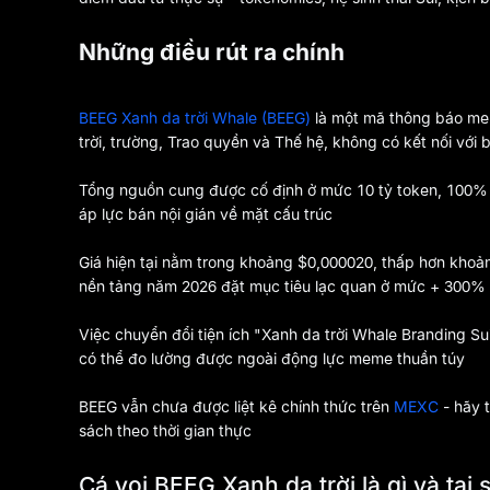
Những điều rút ra chính
BEEG Xanh da trời Whale (BEEG)
là một mã thông báo mem
trời, trường, Trao quyền và Thế hệ, không có kết nối với 
Tổng nguồn cung được cố định ở mức 10 tỷ token, 100% 
áp lực bán nội gián về mặt cấu trúc
Giá hiện tại nằm trong khoảng $0,000020, thấp hơn khoản
nền tảng năm 2026 đặt mục tiêu lạc quan ở mức + 300% -
Việc chuyển đổi tiện ích "Xanh da trời Whale Branding Su
có thể đo lường được ngoài động lực meme thuần túy
BEEG vẫn chưa được liệt kê chính thức trên
MEXC
- hãy 
sách theo thời gian thực
Cá voi BEEG Xanh da trời là gì và tại