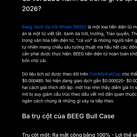
2026?
Beeg Xanh da trời Whale (BEEG)
là một loại tiền điện t
án là một từ viết tắt: Xanh da trời, trường, Trao quyền, Th
trong văn hóa tiền điện tử, "cá voi" là những người nắm giữ
tự nhiên mang chiều sâu tường thuật mà hầu hết các đồng
cần phải được thực hiện: BEEG tiền điện tử hoàn toàn khôn
bốn chữ cái.
Dữ liệu lịch sử được theo dõi trên
CoinMarketCap
cho thấ
$0.000485. Nó hiện đang giao dịch gần $0.000020- $0.0
hai cách giải thích đối lập: một trại nhìn thấy điểm giá t
mô bị suy giảm cấu trúc theo dấu vết mờ dần quen thuộc v
ngăn cách chúng là những gì xảy ra tiếp theo.
Ba trụ cột của BEEG Bull Case
Trụ cột một: Ra mắt công bằng 100% - Lợi thế v