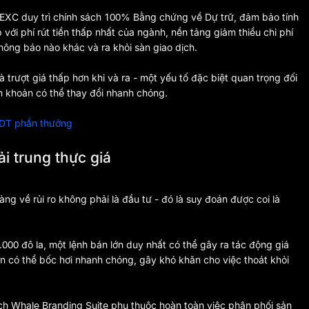
EXC duy trì chính sách 100% Bằng chứng về Dự trữ, đảm bảo tính
với phí rút tiền thấp nhất của ngành, nền tảng giảm thiểu chi phí
ông báo nào khác và ra khỏi sàn giao dịch.
à trượt giá thấp hơn khi và ra - một yếu tố đặc biệt quan trọng đối
h khoản có thể thay đổi nhanh chóng.
SDT phần thưởng
i trung thực giá
ng về rủi ro không phải là đầu tư - đó là suy đoán được coi là
.000 đô la, một lệnh bán lớn duy nhất có thể gây ra tác động giá
ản có thể bốc hơi nhanh chóng, gây khó khăn cho việc thoát khỏi
ích Whale Branding Suite phụ thuộc hoàn toàn việc phân phối sản