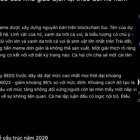
ử meme được xây dựng nguyên bản trên blockchain Sui. Tên của dự
ế hệ. Linh vật của nó, xanh da trời cá voi, là biểu tượng có chủ ý -
 vốn lớn và xanh da trời cá voi là sinh vật lớn nhất trên Trái đất,
 tiền meme đơn giản là không thể sản xuất. Một giải thích rõ ràng
g có kết nối với bất kỳ trang nào. Cả hai chỉ chia sẻ một cái tên
y BEEG trước đây đã đạt mức cao nhất mọi thời đại khoảng
00023 - giảm khoảng 98% so với mức đỉnh. Khoảng cách đó tạo ra
rị sâu với mức tăng không đối xứng;người còn lại nhìn thấy một nắp vi
T
ề sự không liên quan. Cả hai lập luận đều có logic nội bộ. Điều
đ
ề cấu trúc năm 2026