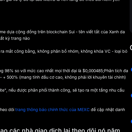
e dựa cộng đồng trên blockchain Sui - tên viết tắt của Xanh da
bất kỳ trang nào
ra mắt công bằng, không phân bổ nhóm, không khóa VC - loại bỏ
g 98% so với mức cao nhất mọi thời đại là $0,000485;Phân tích đa
 + 500% (mang tính đầu cơ cao, không phải lời khuyên tài chính)
ite", nếu được phân phối thành công, sẽ tạo ra một tầng nhu cầu
theo dõi
trang thông báo chính thức của MEXC
để cập nhật danh
 sao các nhà giao dịch lại theo dõi nó năm