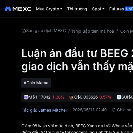
Mua Crypto
Thị trường
Spot
Futures
UNI
Sàn giao dịch MEXC
/
Nhịp đập tiền mã hoá
/
Coin 
Luận án đầu tư BEEG 
giao dịch vẫn thấy mặt
#Coin Meme
M
$1.17042
-1.38%
G
$0.003626
-0.57%
SUI
$0
2026/05/11 02:49
Chia sẻ
Tác giả: James Mitchell
Giảm 98% so với mức đỉnh, BEEG Xanh da trời Whale vẫn 
điểm đầu tư thực sự - tokenomics, hệ sinh thái Sui, kịch 