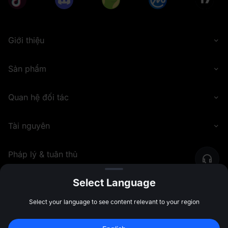
Giới thiệu
Sản phẩm
Quan hệ đối tác
Tài nguyên
Pháp lý & tuân thủ
Select Language
©
2026
MEXC.COM
Select your language to see content relevant to your region
Đăng ký để nhận 
10,000 USDT
 tiền 