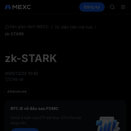
MINIMA
Mua Crypto
Thị trường
Đăng ký
Spot
Futures
HEI
PLTR
CAP
UNITREE
Unitree F
Sàn giao dịch MEXC
/
Từ điển tiền mã hoá
/
BLESS
zk-STARK
MINIMA
HEI
CAP
zk-STARK
UNITREE
Unitree F
2025/12/23 10:42
Chia sẻ
#Advanced
BTC đi về đâu sau FOMC
Chuỗi 3 tuần của ETF kết thúc. ETH thu hút
dòng vốn.