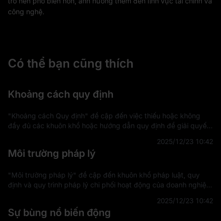
trở nên phổ biến hơn, ảnh hưởng thêm đến lĩnh vực tài chính và
công nghệ.
Có thể bạn cũng thích
Khoảng cách quy định
"Khoảng cách Quy định" đề cập đến việc thiếu hoặc không
đầy đủ các khuôn khổ hoặc hướng dẫn quy định để giải quyết
các lĩnh vực mới hoặc đang phát triển trong công nghệ, thị
2025/12/23 10:42
trường hoặc các lĩnh vực k
Môi trường pháp lý
"Môi trường pháp lý" đề cập đến khuôn khổ pháp luật, quy
định và quy trình pháp lý chi phối hoạt động của doanh nghiệp
và cá nhân trong một khu vực pháp lý cụ thể. Môi trường này
2025/12/23 10:42
ảnh hưởng đến cách th
Sự bùng nổ biến động