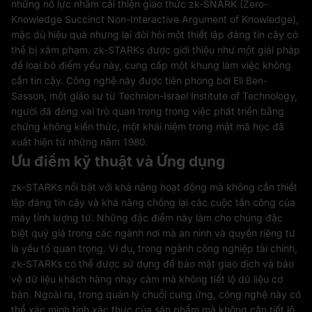
những nỗ lực nhằm cải thiện giao thức zk-SNARK (Zero-
Knowledge Succinct Non-Interactive Argument of Knowledge),
mặc dù hiệu quả nhưng lại đòi hỏi một thiết lập đáng tin cậy có
thể bị xâm phạm. zk-STARKs được giới thiệu như một giải pháp
để loại bỏ điểm yếu này, cung cấp một khung làm việc không
cần tin cậy. Công nghệ này được tiên phong bởi Eli Ben-
Sasson, một giáo sư từ Technion-Israel Institute of Technology,
người đã đóng vai trò quan trọng trong việc phát triển bằng
chứng không kiến ​​thức, một khái niệm trong mật mã học đã
xuất hiện từ những năm 1980.
Ưu điểm kỹ thuật và Ứng dụng
zk-STARKs nổi bật với khả năng hoạt động mà không cần thiết
lập đáng tin cậy và khả năng chống lại các cuộc tấn công của
máy tính lượng tử. Những đặc điểm này làm cho chúng đặc
biệt quý giá trong các ngành nơi mà an ninh và quyền riêng tư
là yếu tố quan trọng. Ví dụ, trong ngành công nghiệp tài chính,
zk-STARKs có thể được sử dụng để bảo mật giao dịch và bảo
vệ dữ liệu khách hàng nhạy cảm mà không tiết lộ dữ liệu cơ
bản. Ngoài ra, trong quản lý chuỗi cung ứng, công nghệ này có
thể xác minh tính xác thực của sản phẩm mà không cần tiết lộ