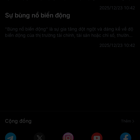
và cá nhân trong một khu vực pháp lý cụ thể. Môi trường này
2025/12/23 10:42
ảnh hưởng đến cách th
Sự bùng nổ biến động
"Bùng nổ biến động" là sự gia tăng đột ngột và đáng kể về độ
biến động của thị trường tài chính, tài sản hoặc chỉ số, thường
do các sự kiện hoặc thay đổi không lường trước được trong
2025/12/23 10:42
tâm lý thị trường
Cộng đồng
Thêm