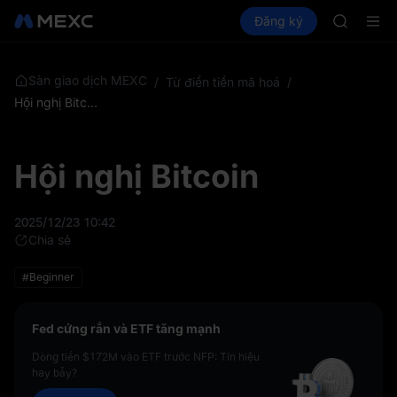
AAOI
Mua Crypto
Thị trường
Đăng ký
Spot
Futures
SMCI
SPC
TST
Đăng ký 
AAOI
Sàn giao dịch MEXC
/
Từ điển tiền mã hoá
/
SMCI
Hội nghị Bitcoin
TST
Đăng ký 
Hội nghị Bitcoin
2025/12/23 10:42
Chia sẻ
#Beginner
Fed cứng rắn và ETF tăng mạnh
Dòng tiền $172M vào ETF trước NFP: Tín hiệu
hay bẫy?