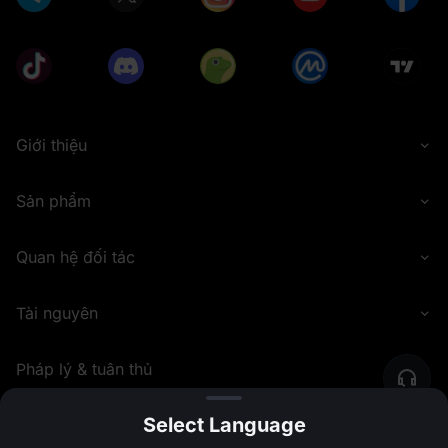
Giới thiệu
Sản phẩm
Quan hệ đối tác
Tài nguyên
Pháp lý & tuân thủ
Select Language