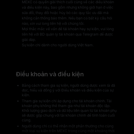
MEXC có quyền giải thích cuối cùng về các điều khoản
và điều kiện này, bao gồm nhưng không giới hạn ở việc
sửa đổi, thay đổi hoặc hủy bỏ các quy tắc ưu đãi mà
không cần thông báo thêm. Nếu bạn có bất kỳ câu hỏi
nào, xin vui lòng liên hệ với chúng tôi.
Mọi thắc mắc về vấn đề tài khoản hay sự kiện, vui lòng
liên hệ với BD quản lý tài khoản qua Telegram để được
giải đáp.
Sự kiện chỉ dành cho người dùng Việt Nam.
Điều khoản và điều kiện
Bằng cách tham gia sự kiện, người dùng được xem là đã
đọc, hiểu và đồng ý với Điều khoản và điều kiện của sự
kiện.
Tham gia sự kiện chỉ áp dụng cho tài khoản chính. Tài
khoản phụ không thể tham gia như tài khoản độc lập.
Khối lượng giao dịch và dữ liệu liên quan từ tài khoản phụ
sẽ được gộp chung với tài khoản chính để tính toán cuối
cùng.
Người dùng chỉ có thể nhận một phần thưởng cho cùng
một loại sự kiện trên MEXC trong cùng một khoảng thời