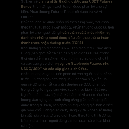
Sự kiện sẽ
chi trả phần thưởng dưới dạng USDT Futures
Bonus
, trích từ ngân sách token được phân bổ cho sự
kiện. Phần thưởng Futures Bonus sẽ được trả về ví
Futures.
Phần thưởng sẽ được phân bổ theo từng mốc, mở khoá
theo thứ tự từ mốc 1 đến mốc 2. Phần thưởng được ưu tiên
phân bổ cho người dùng
hoàn thành cả 2 mốc nhiệm vụ,
dành cho những người dùng đầu tiên theo thứ tự hoàn
thành trước nhận thưởng trước (FCFS).
Khối lượng giao dịch tích luỹ = Giao dịch Mở + Giao dịch
Đóng (bao gồm tất cả các cặp giao dịch Futures) trong
thời gian diễn ra sự kiện. Cách tính này áp dụng cho tất
cả các cặp giao dịch
ngoại trừ Stablecoin Futures như
USDC/USDT và các cặp giao dịch 0 fee.
Phần thưởng được ưu tiên phân bổ cho người hoàn thành
trước. Khi tổng phần thưởng đã được trao hết, việc đổi
quà sẽ dừng lại. Tất cả phần thưởng sẽ được phân bổ
trong vòng 10 ngày làm việc sau khi sự kiện kết thúc.
Nghiêm cấm thực hiện bất kỳ hành vi vi phạm nào ảnh
hưởng đến sự cạnh tranh công bằng giữa những người
dùng trong sự kiện, bao gồm nhưng không giới hạn ở việc
giả mạo khối lượng giao dịch, đăng ký tài khoản số lượng
lớn bất hợp pháp, tự giao dịch hoặc thao túng thị trường.
Nếu bị phát hiện, người dùng có liên quan sẽ bị loại khỏi
sự kiện.