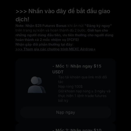
>>> Nhấn vào đây để bắt đầu giao
dịch!
Note:
Nhận $25 Futures Bonus
khi ấn nút
"Đăng ký ngay"
trên trang sự kiện và hoàn thành đủ 2 bước.
Giới hạn cho
những người dùng đầu tiên, ưu tiên thưởng cho người dùng
hoàn thành cả 2 mốc nhiệm vụ (FCFS)
Nhận gấp đôi phần thưởng tại đây:
>>> Tham gia các chương trình MEXC Airdrop+
- Mốc 1: Nhận ngay $15
USDT
Tạo tài khoản qua link mời đối
tác
Nạp ròng 100$
Giữ khoản nạp ròng ≥ 3 ngày và
thực hiện 1 lệnh trade futures
bất kỳ
Nạp ngay
- Mốc 2: Nhận ngay $10