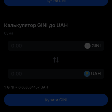
Купити GINI
Калькулятор GINI до UAH
Сума
GINI
UAH
1 GINI = 0,053534457 UAH
Купити GINI