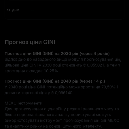
90 днів
--
--
Прогноз ціни GINI
Прогноз ціни GINI (GINI) на 2030 рік (через 4 років)
Відповідно до наведеного вище модуля прогнозування цін,
цільова ціна GINI у 2030 році становить
₴ 0,059021
, а темп
зростання складає
10,25%
.
Прогноз ціни GINI (GINI) на 2040 рік (через 14 р.)
У 2040 році ціна GINI потенційно може зрости на
79,59%
і
досягти торгової ціни у
₴ 0,096140
.
MEXC Інструменти
Для прогнозування сценаріїв у режимі реального часу та
більш персоналізованого аналізу користувачі можуть
використовувати інструмент прогнозування цін від MEXC
та аналітику ринку на основі штучного інтелекту.