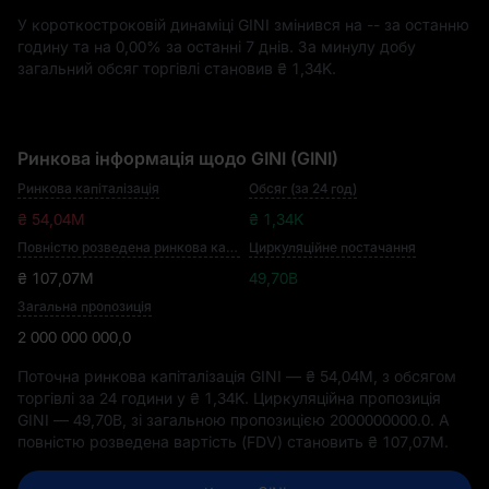
У короткостроковій динаміці GINI змінився на
--
за останню
годину та на
0,00%
за останні 7 днів. За минулу добу
загальний обсяг торгівлі становив
₴ 1,34K
.
Ринкова інформація щодо GINI (GINI)
Ринкова капіталізація
Обсяг (за 24 год)
₴ 54,04M
₴ 1,34K
Повністю розведена ринкова капіталізація
Циркуляційне постачання
₴ 107,07M
49,70B
Загальна пропозиція
2 000 000 000,0
Поточна ринкова капіталізація GINI —
₴ 54,04M
, з обсягом
торгівлі за 24 години у
₴ 1,34K
. Циркуляційна пропозиція
GINI —
49,70B
, зі загальною пропозицією
2000000000.0
. А
повністю розведена вартість (FDV) становить
₴ 107,07M
.