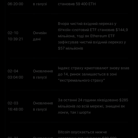
06:20:00
в галузі
становив 59 400 ETH
Вчора чистий вхідний переказ у
біткоїн-спотовий ETF становив $144,9
02-10
Ончейн
мільйона, тоді як Ethereum ETF
10:39:21
дані
зафіксував чистий вхідний переказ у
$57 мільйонів
Індекс страху криптовалют знову впав
02-04
Оновлення
до 14, ринок залишається в зоні
03:04:00
в галузі
"екстремального страху"
За останні 24 години ліквідовано $285
02-03
Оновлення
мільйонів по всій мережі, знищені як
16:48:00
в галузі
лонги, так і шорти
Bitcoin опускається нижче