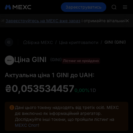
AAOI
Купити криптовалюту
Зареєструватись
Ринки
Спот
SKYAI
Ф'юч
Підписк
SPCX зр
!
Зареєструйтесь на MEXC вже зараз
і отримайте вітальний под
GOLD(X
AAOI
SKYAI
/
/
GINI (GINI)
Біржа MEXC
Ціна криптовалюти
Підписк
SPCX зр
Ціна GINI
(GINI)
Лістинг не пройдено
Актуальна ціна 1 GINI до UAH:
₴0,053534457
0,00%
1D
Дані цього токену надходять від третіх осіб. MEXC
діє виключно як інформаційний агрегатор.
Досліджуйте інші токени, що пройшли лістинг на
MEXC Спот
!