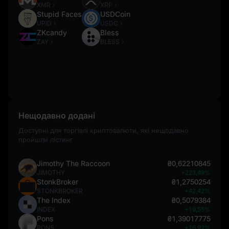
XMR
XRP
Stupid Faces
USDCoin
UPID
USDC
ZKcandy
Bless
ZAY
BLESS
Нещодавно додані
Доступні для торгівлі криптовалюти, які нещодавно
пройшли лістинг
Jimothy The Raccoon
₴0,62210845
JIMOTHY
+223,49%
StonkBroker
₴1,2750254
STONKBROKER
+42,42%
The Index
₴0,5079384
INDEX
+19,55%
Pons
₴1,39017775
PONS
+16,92%