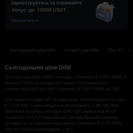
Зареєструйтесь та отримайте
бонус
до
10000
USDT
Приєднатись
Сьогоднішня ціна GINI
Історія ціни GINI
Про GINI
Сьогоднішня ціна GINI
Поточна ціна GINI (GINI) сьогодні становить
₴ 0,00119898
, зі
зміною
0,00%
за останні 24 години. Поточний курс
конвертації GINI до UAH становить
₴ 0,00119898
за GINI.
GINI наразі посідає
№-
за ринковою капіталізацією на рівні
₴ 1 210 256
, з циркуляційною пропозицією у
49,70B GINI
.
Протягом останніх 24 годин GINI торгувався між
₴ 0,0
(мінімум) та
₴ 0,0
(максимум), що відображає ринкову
активність. Історичний максимум становить
₴ 2,7115945
,
тоді як історичний мінімум —
₴ 0
.