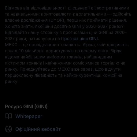
Відмова від відповідальності: ці сценарії є ілюстративними
та навчальними; криптовалюти є волатильними — здійсніть
власне дослідження (DYOR), перш ніж приймати рішення.
Хочете знати, якої ціни досягне GINI у 2026–2027 роках?
Відвідайте нашу сторінку з прогнозами ціни GINI на 2026–
2027 роки, натиснувши на
Прогноз ціни GINI
.
MEXC ─ це провідна криптовалютна біржа, якій довіряють
понад 10 мільйонів користувачів по всьому світу. Біржа
відома найбільшим вибором токенів, найшвидшим
лістингом токенів і найнижчими комісіями за торгівлю на
ринку. Приєднуйтесь до MEXC вже зараз, щоб відчути
першокласну ліквідність та найконкурентніші комісії на
ринку!
Ресурс GINI (GINI)
Whitepaper
Офіційний вебсайт