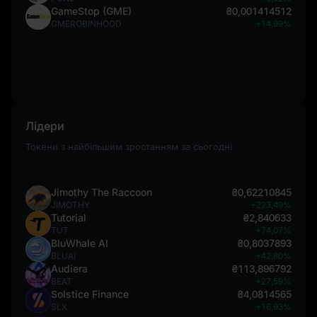
GameStop (GME)
₴0,001414512
GMEROBINHOOD
+14,99%
Лідери
Токени з найбільшим зростанням за сьогодні
Jimothy The Raccoon
₴0,62210845
JIMOTHY
+223,49%
Tutorial
₴2,840633
TUT
+74,07%
BluWhale AI
₴0,8037893
BLUAI
+42,80%
Audiera
₴113,896792
BEAT
+27,59%
Solstice Finance
₴4,0814565
SLX
+16,93%