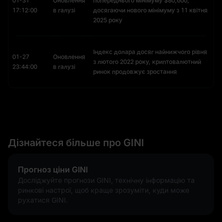
01-31
Оновлення
попереднього мінімуму $80,600,
17:12:00
в галузі
досягаючи нового мінімуму з 11 квітня
2025 року
Індекс долара досяг найнижчого рівня
01-27
Оновлення
з лютого 2022 року, криптовалютний
23:44:00
в галузі
ринок продовжує зростання
Дізнайтеся більше про GINI
Прогноз ціни GINI
Досліджуйте прогнози GINI, технічну інформацію та
ринкові настрої, щоб краще зрозуміти, куди може
рухатися GINI.