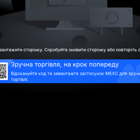
вантажити сторінку. Спробуйте оновити сторінку або повторіть с
Зручна торгівля, на крок попереду
Відскануйте код та завантажте застосунок MEXC для зручн
торгівлі.