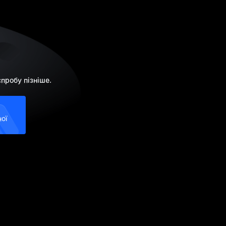
пробу пізніше.
ої