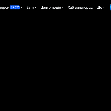
черси
Earn
Центр подій
Хаб винагород
Ще
SPCX