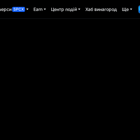
черси
Earn
Центр подій
Хаб винагород
Ще
SPCX