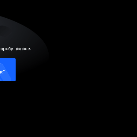
пробу пізніше.
ої