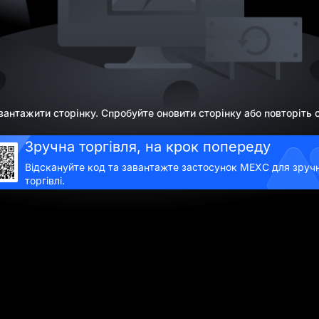
вантажити сторінку. Спробуйте оновити сторінку або повторіть с
Зручна торгівля, на крок попереду
Відскануйте код та завантажте застосунок MEXC для зручн
торгівлі.