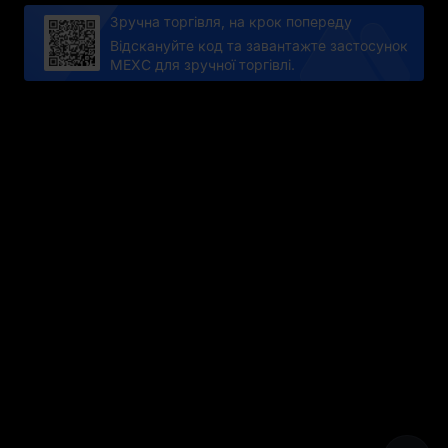
Зручна торгівля, на крок попереду
Відскануйте код та завантажте застосунок
MEXC для зручної торгівлі.