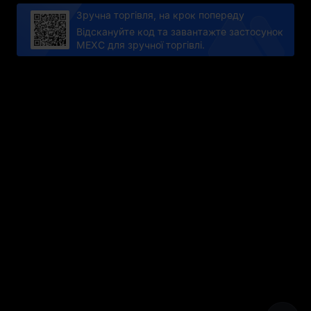
Зручна торгівля, на крок попереду
Відскануйте код та завантажте застосунок
MEXC для зручної торгівлі.