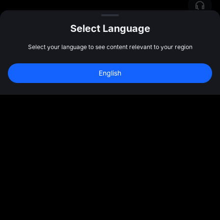
Select Language
Select your language to see content relevant to your region
Зареєструйтесь для бонусу у 
10 000 
English
USDT
Зареєструватись
47:59:40
Спільнота
Ще
Про нас