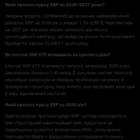
Який прогноз курсу XRP на 2026–2027 роки?
Зведена модель CoinMarketCap визначає найімовірніший
діапазон XRP на 2026 рік у межах 1,70–2,80 $; перспективи
на 2027 рік значною мірою залежать від обсягу
інституційного капіталу, що вийде на ринок після можливого
прийняття Закону CLARITY цього року.
Як спотові XRP ETF впливають на прогноз ціни?
Спотові XRP ETF із моменту запуску наприкінці 2025 року
накопичили близько 1,40 млрд $ сукупних чистих притоків,
неухильно скорочуючи ліквідну пропозицію на ринку й
формуючи структурну базу попиту, яка підтримає вищі ціни
в міру відновлення настроїв.
Який прогноз курсу XRP на 2030 рік?
Довгострокові прогнози щодо XRP суттєво розходяться,
але структурний інвестиційний кейс будується на
подальшому розвитку екосистеми XRPL, розширенні
партнерств Ripple з фінансовими установами та ринку