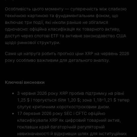
Особливість цього моменту — суперечність між слабкою
технічною картиною та фундаментальним фоном, що
включає три події, які ніколи раніше не збігалися
одночасно: офіційна класифікація як товарного активу,
доступ через спотові ETF та активне законодавство США
щодо ринкової структури.
Саме ця напруга робить прогноз ціни XRP на червень 2026
року особливо важливим для детального аналізу.
Ключові висновки
3 червня 2026 року XRP пробив підтримку на рівні
1,25 $ і торгується біля 1,20 $; зона 1,18–1,21 $ тепер
слугує критичним короткостроковим дном.
17 березня 2026 року SEC і CFTC офіційно
класифікували XRP як цифровий товарний актив,
поклавши край багаторічній регуляторній
невизначеності й відкривши шлях для інституційних