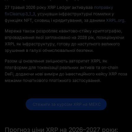
27 травня 2026 року XRP Ledger активував
поправку
fixCleanup3_1_3
, усунувши інфраструктурні помилки у
функціях NFT, сховищ і кредитування, за даними
XRPL.org
.
Мережа також розробляє квантово-стійку криптографію,
впровадження якої заплановано на 2028 рік, позиціонуючи
XRPL як інфраструктуру, готову до наступного великого
зрушення в галузі обчислювальної безпеки.
Разом ці оновлення зміцнюють авторитет XRPL як
платформи для токенізації реальних активів та on-chain
DeFi, додаючи нові виміри до інвестиційного кейсу XRP поза
межами початкового платіжного застосування.
 Стежити за курсом XRP на MEXC
Прогноз ціни XRP на 2026–2027 роки: