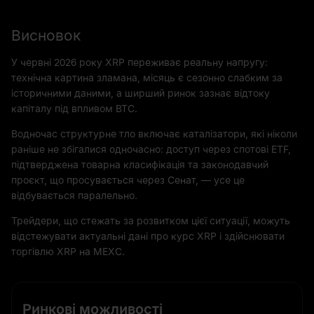
Висновок
У червні 2026 року XRP переживає реальну напругу:
технічна картина зламана, місяць є сезонно слабким за
історичними даними, а ширший ринок зазнає відтоку
капіталу під впливом BTC.
Водночас структурне тло включає каталізатори, які ніколи
раніше не збігалися одночасно: доступ через спотові ETF,
підтверджена товарна класифікація та законодавчий
проєкт, що просувається через Сенат, — усе це
відбувається паралельно.
Трейдери, що стежать за розвитком цієї ситуації, можуть
відстежувати актуальні дані про курс XRP і здійснювати
торгівлю XRP на MEXC.
Ринкові можливості