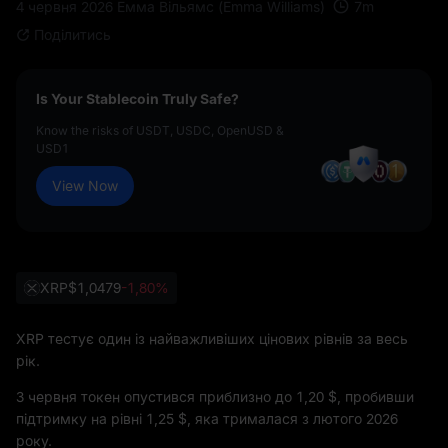
7
m
4 червня 2026
Емма Вільямс (Emma Williams)
Поділитись
Is Your Stablecoin Truly Safe?
Know the risks of USDT, USDC, OpenUSD &
USD1
View Now
XRP
$1,0479
-1,80%
XRP тестує один із найважливіших цінових рівнів за весь
рік.
3 червня токен опустився приблизно до 1,20 $, пробивши
підтримку на рівні 1,25 $, яка трималася з лютого 2026
року.