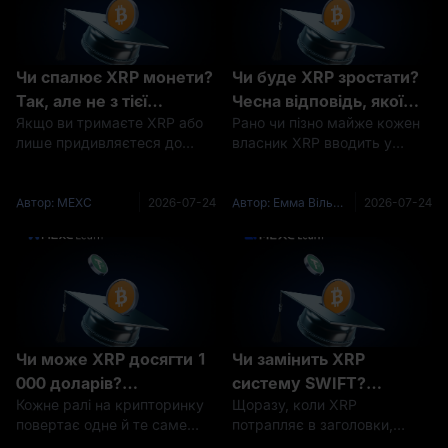
Чи спалює XRP монети?
Чи буде XRP зростати?
Так, але не з тієї
Чесна відповідь, якої
Якщо ви тримаєте XRP або
Рано чи пізно майже кожен
причини, про яку ви
вам ніхто не дає
лише придивляєтеся до
власник XRP вводить у
думаєте
купівлі, ви напевно
пошук те саме запитання: чи
натрапляли на суперечки
буде XRP зростати? Чесна
про «спалювання XRP» і
проблема цього запитання
Автор: MEXC
2026-07-24
Автор: Емма Вільямс (Emma Williams)
2026-07-24
замислювалися, через що
полягає ось у чому — будь-
весь цей галас. Коротка
хто, хто відповідає
відповідь: так, XRP спалює
впевненим «так» і
монети — кр
гарантован
Чи може XRP досягти 1
Чи замінить XRP
000 доларів?
систему SWIFT?
Кожне ралі на крипторинку
Щоразу, коли XRP
Математика каже «ні»
Розбираємо ставку
повертає одне й те саме
потрапляє в заголовки,
— і ось чому
Ripple на 14% проти
питання: чи може XRP
повертається та сама