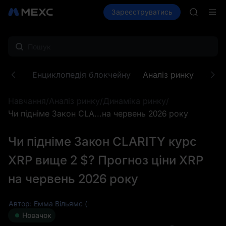
HEI
Купити криптовалюту
Зареєструватись
Ринки
Спот
CAP
Ф'юч
UNITREE
BLESS
MINIMA
HEI
CAP
кенів
Енциклопедія блокчейну
Аналіз ринку
Зона
UNITREE
Навчання
/
Аналіз ринку
/
Динаміка ринку
/
Чи підніме Закон CLA...на червень 2026 року
Чи підніме Закон CLARITY курс
XRP вище 2 $? Прогноз ціни XRP
на червень 2026 року
Автор: Емма Вільямс (Emma Williams)
Новачок