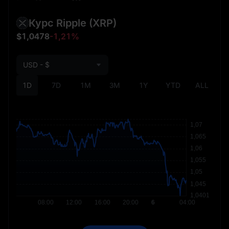
Курс Ripple
(XRP)
$1,0478
-1,21%
USD - $
1D
7D
1M
3M
1Y
YTD
ALL