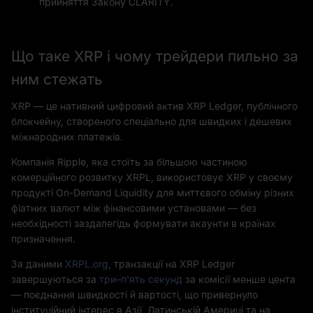
прийняття Закону CLARITY.
Що таке XRP і чому трейдери пильно за
ним стежать
XRP — це нативний цифровий актив XRP Ledger, публічного
блокчейну, створеного спеціально для швидких і дешевих
міжнародних платежів.
Компанія Ripple, яка стоїть за більшою частиною
комерційного розвитку XRPL, використовує XRP у своєму
продукті On-Demand Liquidity для миттєвого обміну різних
фіатних валют між фінансовими установами — без
необхідності заздалегідь формувати акаунти в країнах
призначення.
За даними
XRPL.org
, транзакції на XRP Ledger
завершуються за
три–п'ять секунд
за комісії менше цента
— поєднання швидкості й вартості, що привернуло
інституційний інтерес в Азії, Латинській Америці та на