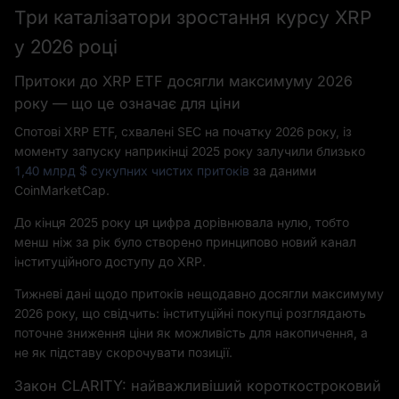
Три каталізатори зростання курсу XRP
у 2026 році
Притоки до XRP ETF досягли максимуму 2026
року — що це означає для ціни
Спотові XRP ETF, схвалені SEC на початку 2026 року, із
моменту запуску наприкінці 2025 року залучили близько
1,40 млрд $ сукупних чистих притоків
за даними
CoinMarketCap.
До кінця 2025 року ця цифра дорівнювала нулю, тобто
менш ніж за рік було створено принципово новий канал
інституційного доступу до XRP.
Тижневі дані щодо притоків нещодавно досягли максимуму
2026 року, що свідчить: інституційні покупці розглядають
поточне зниження ціни як можливість для накопичення, а
не як підставу скорочувати позиції.
Закон CLARITY: найважливіший короткостроковий