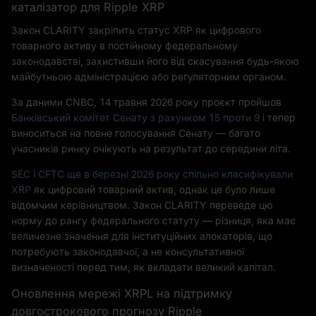
каталізатор для Ripple XRP
Закон CLARITY закріпить статус XRP як цифрового
товарного активу в постійному федеральному
законодавстві, захистивши його від скасування будь-якою
майбутньою адміністрацією або регуляторним органом.
За даними CNBC, 14 травня 2026 року проєкт пройшов
Банківський комітет Сенату з рахунком 15 проти 9
і тепер
виноситься на повне голосування Сенату — багато
учасників ринку очікують на результат до середини літа.
SEC і CFTC ще в березні 2026 року спільно класифікували
XRP
як цифровий товарний актив, однак це було лише
відомчим керівництвом. Закон CLARITY переведе цю
норму до рангу федерального статуту — різниця, яка має
величезне значення для інституційних алокаторів, що
потребують законодавчої, а не консультативної
визначеності перед тим, як вкладати великий капітал.
Оновлення мережі XRPL на підтримку
довгострокового прогнозу Ripple