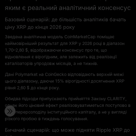
яким є реальний аналітичний консенсус
Базовий сценарій: де більшість аналітиків бачать
ціну XRP до кінця 2026 року
Зведена аналітична модель CoinMarketCap поміщає
найімовірніший результат для XRP у 2026 році в діапазон
1,70–2,80 $, відображаючи консенсус про те, що
відновлення є вірогідним, але залежить від реалізації
каталізаторів упродовж місяців, а не тижнів.
Дані Polymarket на CoinGecko відповідають верхній межі
цього діапазону, даючи 15% вірогідності досягнення XRP
рівня 2,60 $ до кінця року.
Обидва підходи припускають прийняття Закону CLARITY,
однак його ціновий ефект реалізовуватиметься поступово в
міру перерозподілу інституційного капіталу, а не у вигляді
різкого пробою в тиждень голосування.
Бичачий сценарій: що може підняти Ripple XRP до