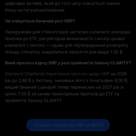
цифрових активів, який до того часу очікується значно
більш інституціоналізованим.
Чи очікується бичачий ріст XRP?
Передумови для стійкого ралі частково склалися: рекордні
притоки до ETF, регуляторна визначеність і місяці цінової
компресії з лютого — однак для підтвердження розвороту
тренду спочатку знадобиться закриття дня вище 1,50 $.
Який прогноз курсу XRP у разі прийняття Закону CLARITY?
Standard Chartered переглянув прогноз щодо XRP
на 2026
рік до 2,80 $ у лютому, знизивши його з початкових 8,00 $;
вищий бичачий сценарій тепер перенесено на 2027 рік із
ціллю 7,00 $ за умови прискорення притоків до ETF та
прийняття Закону CLARITY.
 Стежити за курсом XRP на MEXC