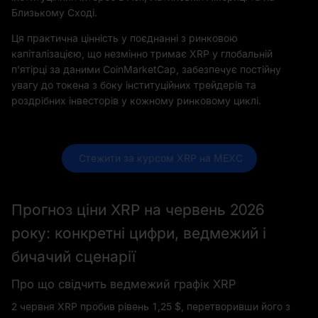
Близькому Сході.
Ця практична цінність у поєднанні з ринковою
капіталізацією, що незмінно тримає XRP у глобальній
п'ятірці за даними CoinMarketCap, забезпечує постійну
увагу до токена з боку інституційних трейдерів та
роздрібних інвесторів у кожному ринковому циклі.
 Стежити за курсом XRP на MEXC
Прогноз ціни XRP на червень 2026
року: конкретні цифри, ведмежий і
бичачий сценарії
Про що свідчить ведмежий графік XRP
2 червня XRP пробив рівень 1,25 $, перетворивши його з