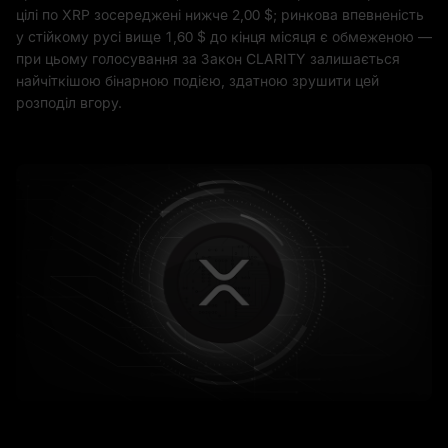
цілі по XRP зосереджені нижче 2,00 $; ринкова впевненість
у стійкому русі вище 1,60 $ до кінця місяця є обмеженою —
при цьому голосування за Закон CLARITY залишається
найчіткішою бінарною подією, здатною зрушити цей
розподіл вгору.