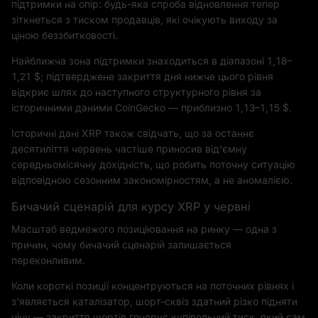
підтримки на опір: будь-яка спроба відновлення тепер
зіткнеться з тиском продавців, які очікують виходу за
ціною беззбитковості.
Найближча зона підтримки знаходиться в діапазоні 1,18–
1,21 $; підтверджене закриття дня нижче цього рівня
відкриє шлях до наступного структурного рівня за
історичними даними CoinGecko — приблизно 1,13–1,15 $.
Історичні дані XRP також свідчать, що за останнє
десятиліття червень частіше приносив від'ємну
середньомісячну дохідність, що робить поточну ситуацію
відповідною сезонним закономірностям, а не аномалією.
Бичачий сценарій для курсу XRP у червні
Масштаб ведмежого позиціювання на ринку — одна з
причин, чому бичачий сценарій залишається
переконливим.
Коли короткі позиції концентруються на поточних рівнях і
з'являється каталізатор, шорт-сквіз здатний різко підняти
ціну — закриття шортів генерує купівельний тиск, який сам