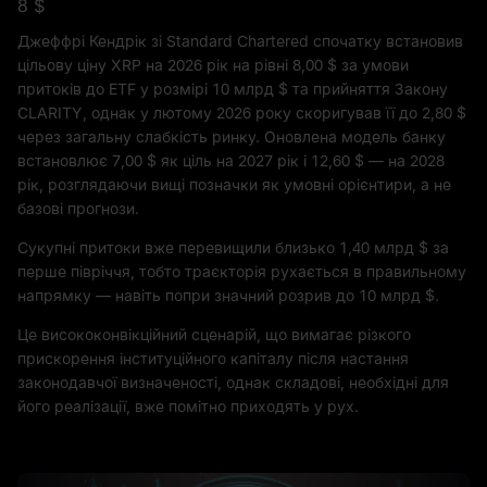
8 $
Джеффрі Кендрік зі Standard Chartered спочатку встановив
цільову ціну XRP на 2026 рік на рівні 8,00 $ за умови
притоків до ETF у розмірі 10 млрд $ та прийняття Закону
CLARITY, однак у лютому 2026 року скоригував її до 2,80 $
через загальну слабкість ринку. Оновлена модель банку
встановлює 7,00 $ як ціль на 2027 рік і 12,60 $ — на 2028
рік, розглядаючи вищі позначки як умовні орієнтири, а не
базові прогнози.
Сукупні притоки вже перевищили близько 1,40 млрд $ за
перше півріччя, тобто траєкторія рухається в правильному
напрямку — навіть попри значний розрив до 10 млрд $.
Це висококонвікційний сценарій, що вимагає різкого
прискорення інституційного капіталу після настання
законодавчої визначеності, однак складові, необхідні для
його реалізації, вже помітно приходять у рух.