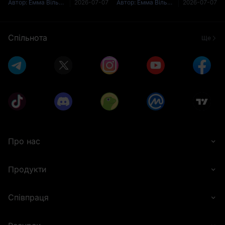
утримував вузький
постійно запитують, куди він
Автор: Емма Вільямс (Emma Williams)
2026-07-07
Автор: Емма Вільямс (Emma Williams)
2026-07-07
діапазон. Токен TRON три
рухатиметься далі. Мережа
тижні поспіль залишався в
продовжує отримувати
межах приблизно від 0,31
справжні корпоративні
Спільнота
Ще
перемоги
Про нас
Продукти
Співпраця