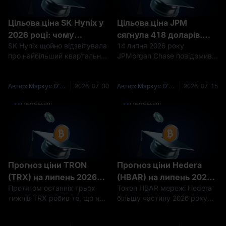
Цільова ціна SK Hynix у
Цільова ціна JPM
2026 році: чому
сягнула 418 доларів.
SK Hynix щойно відзвітувала
14 липня 2026 року
аналітики досі очікують
Акція закрилася на рівні
про найбільший квартальний
JPMorgan Chase повідомив
до 5 300 000 вон після
342,89 долара. Хто має
прибуток у своїй історії — і
про найбільший квартальний
обвалу
рацію?
акції все одно обвалилися.
прибуток у своїй історії.
Папери втратили приблизно
Попри це, акція відкрилася
Автор: Маркус О'Браєн (Marcus O'Brien)
2026-07-30
Автор: Маркус О'Браєн (Marcus O'Brien)
2026-07-15
половину вартості від
зниженням. До завершення
максимуму за 52 тижні, а
торгів акція відіграла
розпродаж потягн
падіння та встановила
рекорд
Прогноз ціни TRON
Прогноз ціни Hedera
(TRX) на липень 2026
(HBAR) на липень 2026
Протягом останніх трьох
Токен HBAR мережі Hedera
року: чи зможе TRX
року: визнання
тижнів TRX робив те, що на
більшу частину 2026 року
нарешті вийти з
цифровим товаром,
графіку виглядає нудно, але
майже нічого не робив, і
тритижневого
спотовий ETF, але ралі
насправді має значення. Він
саме тому трейдери
торгового діапазону?
все ще немає?