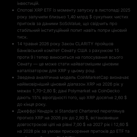
інвестицій.
Спотові XRP ETF із моменту запуску в листопаді 2025
року залучили близько 1,40 млрд $ сукупних чистих
притоків за даними SoSoValue, що свідчить про
стабільний інституційний попит навіть попри ціновий
тиск.
14 травня 2026 року Закон CLARITY пройшов
Банківський комітет Сенату США з рахунком 15
проти 9 і тепер виноситься на голосування всього
Сенату — це може стати найвагомішим ціновим
каталізатором для XRP у цьому році.
Зведена аналітична модель CoinMarketCap визначає
найімовірніший ціновий діапазон XRP на 2026 рік у
межах 1,70–2,80 $; дані Polymarket на CoinGecko
дають 15% вірогідності того, що XRP досягне 2,60 $
до кінця року.
Джеффрі Кендрік зі Standard Chartered переглянув
прогноз XRP на 2026 рік до 2,80 $, встановивши
довгострокові цілі на рівні 7,00 $ на 2027 рік і 12,60 $
на 2028 рік за умови прискорення притоків до ETF та