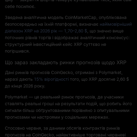
себе посилює.
Зведена аналітична модель CoinMarketCap, опублікована
безпосередньо на їхній платформі, визначає
найімовірніший
діапазон XRP на 2026 рік — 1,70–2,80 $
, що значно вище
поточних рівнів торгів і відображає аналітичний консенсус:
структурний інвестиційний кейс XRP суттєво не
погіршився.
Що зараз закладають ринки прогнозів щодо XRP
Дані ринків прогнозів CoinGecko, отримані з Polymarket,
наразі дають
15% вірогідності
того, що XRP досягне 2,60 $
до кінця 2026 року.
Polymarket — це реальний ринок прогнозів, де учасники
ставлять реальні гроші на результати подій, що робить його
сигнали більш обґрунтованими порівняно з опитувальними
прогнозами чи настроями у соціальних мережах.
Стосовно червня, за даними обсягів контрактів ринків
прогнозів на CoinGecko, найактивніше торговані червневі