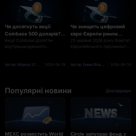
Чи досягнуть акції
Чи знищить цифровий
Coinbase 500 доларів?
євро Європи ринок
Акції Coinbase досягли
23 червня 2026 року Комітет
Прогноз ціни COIN на
стейблкоїнів? CBDC
внутрішньоденного
Європейського парламенту
2027 і 2030 роки
проти Bitcoin і USDC
історичного максимуму
з економічних і монетарних
444,64 долара 18 липня 2025
питань проголосував за
року. До лютого 2026 року ті
схвалення правової рамки
Автор: Маркус О'Браєн (Marcus O'Brien)
2026-06-29
Автор: Емма Вільямс (Emma Williams)
2026-06-24
самі акції торгувалися по
для цифрового євро.
139 доларів, що означало
Надзвичайним цей момент
падіння більш ніж на 68%
робить те, що сталося
менш
Популярні новини
протяг
Докладніше
MEXC розмістить World
Circle запускає фонд з