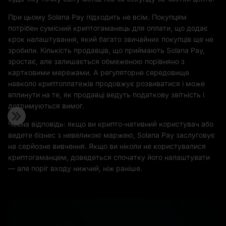
При цьому Solana Pay підходить не всім. Покупцям
потрібен сумісний криптогаманець для оплати, що додає
крок налаштування, який багато звичайних покупців ще не
зробили. Кількість продавців, що приймають Solana Pay,
зростає, але залишається обмеженою порівняно з
картковими мережами. А регуляторне середовище
навколо криптоплатежів продовжує розвиватися і може
вплинути на те, як продавці ведуть податкову звітність і
дотримуються вимог.
Чесна відповідь: якщо ви крипто-нативний користувач або
ведете бізнес з невеликою маржею, Solana Pay заслуговує
на серйозне вивчення. Якщо ви ніколи не користувалися
криптогаманцем, доведеться спочатку його налаштувати
— але поріг входу нижчий, ніж раніше.