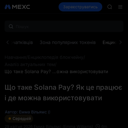
ACE
Купити криптовалюту
Зареєструватись
Ринки
Спот
HFT
Ф'юч
SPCX
UNITREE
Unitree 
SKYAI
ACE
ля початківців
Зона популярних токенів
Енциклопед
HFT
SPCX
Навчання
/
Енциклопедія блокчейну
/
UNITREE
Unitree 
Аналіз актуальних тем
/
Що таке Solana Pay? ...ожна використовувати
Що таке Solana Pay? Як це працює
і де можна використовувати
Автор: Емма Вільямс (Emma Williams)
Середній
6
m
29 квітня 2026
Емма Вільямс (Emma Williams)