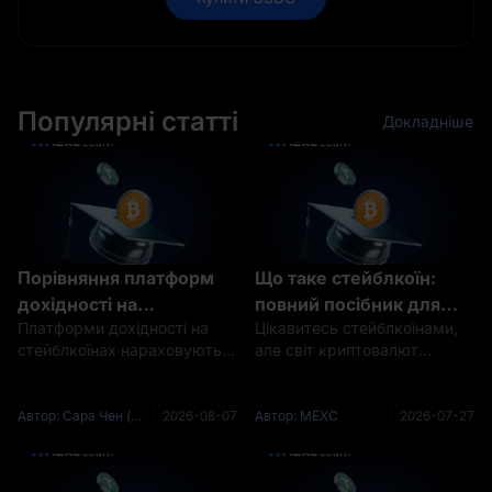
Популярні статті
Докладніше
Порівняння платформ
Що таке стейблкоїн:
дохідності на
повний посібник для
Платформи дохідності на
Цікавитесь стейблкоїнами,
стейблкоїнах: хто
початківців про
стейблкоїнах нараховують
але світ криптовалют
насправді платить вам
стабільні криптовалюти
відсотки на USDT, USDC та
здається заплутаним? Ви не
відсотки?
інші привʼязані до долара
самотні. Цифрові валюти
токени, які ви вносите. Ці
можуть бути складними,
Автор: Сара Чен (Sarah Chen)
2026-08-07
Автор: MEXC
2026-07-27
відсотки фінансуються з
особливо для тих, хто тільки
чотирьох джерел: попит на
починає знайомство з цією
позики, дохід від резе
сферою. Цей детальний по