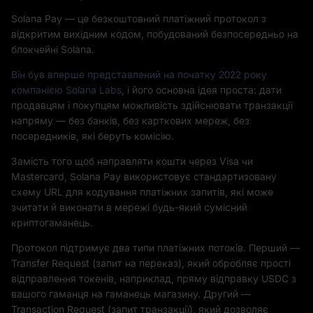
Solana Pay — це безкоштовний платіжний протокол з
відкритим вихідним кодом, побудований безпосередньо на
блокчейні Solana.
Він був вперше представлений на початку 2022 року
компанією Solana Labs
, і його основна ідея проста: дати
продавцям і покупцям можливість здійснювати транзакції
напряму — без банків, без карткових мереж, без
посередників, які беруть комісію.
Замість того щоб направляти кошти через Visa чи
Mastercard, Solana Pay використовує стандартизовану
схему URL для кодування платіжних запитів, які може
зчитати й виконати в мережі будь-який сумісний
криптогаманець.
Протокол підтримує два типи платіжних потоків. Перший —
Transfer Request (запит на переказ), який обробляє прості
відправлення токенів, наприклад, пряму відправку USDC з
вашого гаманця на гаманець магазину. Другий —
Transaction Request (запит транзакції), який дозволяє