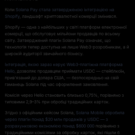
Коли
Solana Pay стала затвердженою інтеграцією на
Shopify
, ландшафт криптовалютної комерції змінився.
Shopify — одна з найбільших у світі платформ електронної
комерції, що обслуговує мільйони продавців по всьому
світу. Затверджений плагін Solana Pay означає, що
технологія тепер доступна не лише Web3-розробникам, а й
широкій аудиторії звичайного бізнесу.
Інтеграція, якою зараз керує Web3-платіжна платформа
Helio
, дозволяє продавцям приймати USDC — стейблкоїн,
прив'язаний до долара США, — безпосередньо на свій
гаманець Solana під час оформлення замовлення.
Комісія через Helio становить близько 0,75%, порівняно з
типовими 2,9–3% при обробці традиційних карток.
Згідно з офіційним кейсом Solana,
Solana Mobile обробила
через плагін понад $20 млн продажів у USDC — з
розрахунковою економією понад $600 000
порівняно з
традиційними комісіями за обробку карток, які пішли б