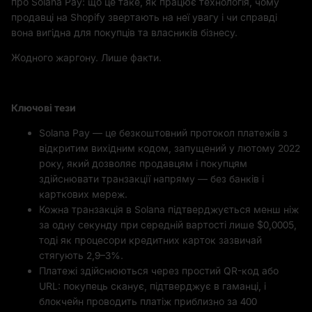
про Solana Pay: що це таке, як працює технологія, чому
продавці на Shopify звертають на неї увагу і чи справді
вона вигідна для покупців та власників бізнесу.
Жодного жаргону. Лише факти.
Ключові тези
Solana Pay — це безкоштовний протокол платежів з
відкритим вихідним кодом, запущений у лютому 2022
року, який дозволяє продавцям і покупцям
здійснювати транзакції напряму — без банків і
карткових мереж.
Кожна транзакція в Solana підтверджується менш ніж
за одну секунду при середній вартості лише $0,0005,
тоді як процесори кредитних карток зазвичай
стягують 2,9–3%.
Платежі здійснюються через простий QR-код або
URL: покупець сканує, підтверджує в гаманці, і
блокчейн проводить платіж приблизно за 400