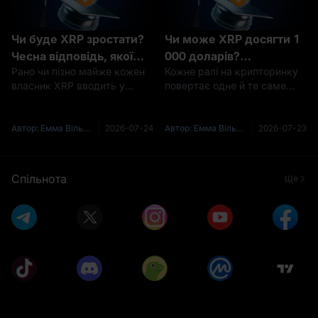
Чи буде XRP зростати?
Чи може XRP досягти 1
Чесна відповідь, якої
000 доларів?
Рано чи пізно майже кожен
Кожне ралі на крипторинку
вам ніхто не дає
Математика каже «ні»
власник XRP вводить у
повертає одне й те саме
— і ось чому
пошук те саме запитання: чи
питання: чи може XRP
буде XRP зростати? Чесна
досягти 1 000 доларів? Це
проблема цього запитання
одна з найпопулярніших у
Автор: Емма Вільямс (Emma Williams)
2026-07-24
Автор: Емма Вільямс (Emma Williams)
2026-07-23
полягає ось у чому — будь-
пошуку цінових цілей у всій
хто, хто відповідає
криптоіндустрії, і коротка
впевненим «так» і
відповідь — ні, принайм
Спільнота
Ще
гарантован