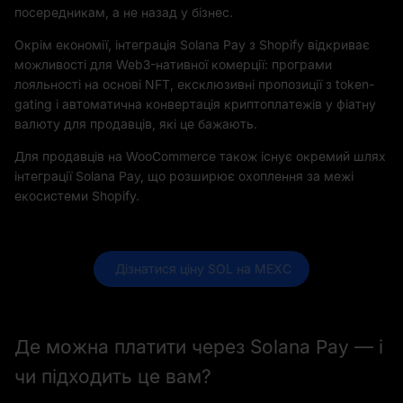
посередникам, а не назад у бізнес.
Окрім економії, інтеграція Solana Pay з Shopify відкриває
можливості для Web3-нативної комерції: програми
лояльності на основі NFT, ексклюзивні пропозиції з token-
gating і автоматична конвертація криптоплатежів у фіатну
валюту для продавців, які це бажають.
Для продавців на WooCommerce також існує окремий шлях
інтеграції Solana Pay, що розширює охоплення за межі
екосистеми Shopify.
 Дізнатися ціну SOL на MEXC
Де можна платити через Solana Pay — і
чи підходить це вам?