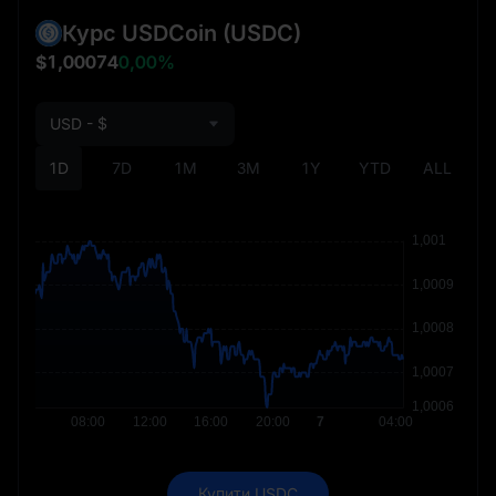
Курс USDCoin
(USDC)
$1,00074
0,00%
USD - $
1D
7D
1M
3M
1Y
YTD
ALL
Купити USDC