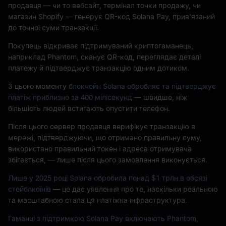
продавця — чи то вебсайт, термінал точки продажу, чи
магазин Shopify — генерує QR-код Solana Pay, прив'язаний
до точної суми транзакції.
Покупець відкриває підтримуваний криптогаманець,
наприклад Phantom, сканує QR-код, переглядає деталі
платежу й підтверджує транзакцію одним дотиком.
З цього моменту
блокчейн Solana обробляє та підтверджує
платіж приблизно за 400 мілісекунд
— швидше, ніж
більшість людей встигають опустити телефон.
Після цього сервер продавця верифікує транзакцію в
мережі, підтверджуючи, що отримано правильну суму,
використано правильний токен і адреса отримувача
збігається, — лише після цього замовлення виконується.
Лише у 2025 році Solana обробила понад $1 трлн в обсязі
стейблкоїнів
— це дає уявлення про те, наскільки реальною
та масштабною стала ця платіжна інфраструктура.
Гаманці з підтримкою Solana Pay включають Phantom,