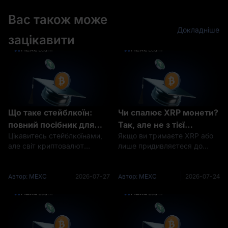
патентів у всьому світі.
досягло 24,14% у липні 2026
Вас також може
року. Ця цифра не означає,
щ
Докладніше
зацікавити
Що таке стейблкоїн:
Чи спалює XRP монети?
повний посібник для
Так, але не з тієї
Цікавитесь стейблкоїнами,
Якщо ви тримаєте XRP або
початківців про
причини, про яку ви
але світ криптовалют
лише придивляєтеся до
стабільні криптовалюти
думаєте
здається заплутаним? Ви не
купівлі, ви напевно
самотні. Цифрові валюти
натрапляли на суперечки
можуть бути складними,
про «спалювання XRP» і
Автор: MEXC
2026-07-27
Автор: MEXC
2026-07-24
особливо для тих, хто тільки
замислювалися, через що
починає знайомство з цією
весь цей галас. Коротка
сферою. Цей детальний по
відповідь: так, XRP спалює
монети — кр