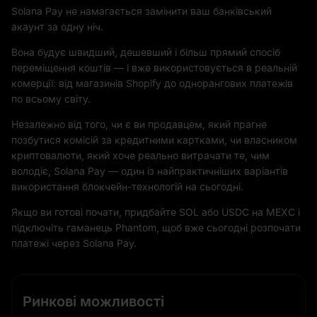
Solana Pay не намагається замінити ваш банківський
акаунт за одну ніч.
Вона будує швидший, дешевший і більш прямий спосіб
переміщення коштів — і вже використовується в реальній
комерції: від магазинів Shopify до однорангових платежів
по всьому світу.
Незалежно від того, чи є ви продавцем, який прагне
позбутися комісій за кредитними картками, чи власником
криптовалюти, який хоче реально витрачати те, чим
володіє, Solana Pay — один із найпрактичніших варіантів
використання блокчейн-технологій на сьогодні.
Якщо ви готові почати, придбайте SOL або USDC на MEXC і
підключіть гаманець Phantom, щоб вже сьогодні розпочати
платежі через Solana Pay.
Ринкові можливості