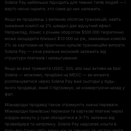
Solana Pay найбільше підходить для певних типів людей — і
варто чесно оцінити, хто саме до них належить.
Якщо ви продавець з великим обсягом транзакцій, навіть
зниження комісії на 2% швидко дає відчутний ефект.
Наприклад, бізнес з річним оборотом $500 000 теоретично
може заощадити близько $10 000 на рік, замінивши комісію
2% за картками на практично нульові транзакційні витрати
Solana Pay — хоча реальна економія залежить від
структури платежів і налаштування.
Якщо ви вже тримаєте USDC, SOL або інші активи на базі
Solana — можливо, придбані на MEXC — ви можете
розплачуватися через Solana Pay вже сьогодні у будь-
якого продавця, який її підтримує, не конвертуючи назад у
фіат.
Міжнародні продавці також отримують значні переваги.
Міжнародні банківські перекази та карткові платежі через
кордон можуть у сумі обходитися в 3–7% залежно від
провайдера та напрямку. Solana Pay надсилає кошти в
будь-яку точку світу менш ніж за секунду за частки цента.