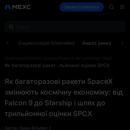
AAOI
Купити криптовалюту
Зареєструватись
Ринки
Спот
SKYAI
Ф'юч
Підписк
SPCX зр
GOLD(X
AAOI
SKYAI
кенів
Енциклопедія блокчейну
Аналіз ринку
Зона
Підписк
SPCX зр
Навчання
/
Аналіз ринку
/
Аналіз актуальних тем
/
Як багаторазові ракет...льйонної оцінки SPCX
Як багаторазові ракети SpaceX
змінюють космічну економіку: від
Falcon 9 до Starship і шлях до
трильйонної оцінки SPCX
Автор: Емма Вільямс (Emma Williams)