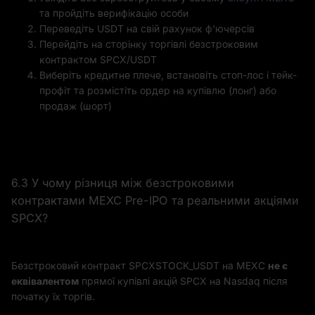
та пройдіть верифікацію особи
Переведіть USDT на свій рахунок ф'ючерсів
Перейдіть на сторінку торгівлі безстроковим
контрактом SPCX/USDT
Виберіть кредитне плече, встановіть стоп-лос і тейк-
профіт та розмістіть ордер на купівлю (лонг) або
продаж (шорт)
6.3 У чому різниця між безстроковими
контрактами MEXC Pre-IPO та реальними акціями
SPCX?
Безстроковий контракт SPCXSTOCK_USDT на MEXC
не є
еквівалентом
прямої купівлі акцій SPCX на Nasdaq після
початку їх торгів.