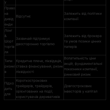
у
Право
на
Залежить від політики
Відсутнє
дивід
компанії
енди
Лонг
&
Залежить від брокера
Зазвичай підтримує
Шорт
та умов позики цінних
двосторонню торгівлю
торгів
паперів
ля
Волатильність ціни
Типи
Кредитне плече, ліквідація,
акцій, фундаментальні
ризикі
ставка фінансування, ризик
показники компанії,
в
ліквідності
ринковий ризик
Короткострокових
Підхо
трейдерів, трейдерів,
Довгострокових
дить
орієнтованих на події,
інвесторів у капітал
для
користувачів деривативів