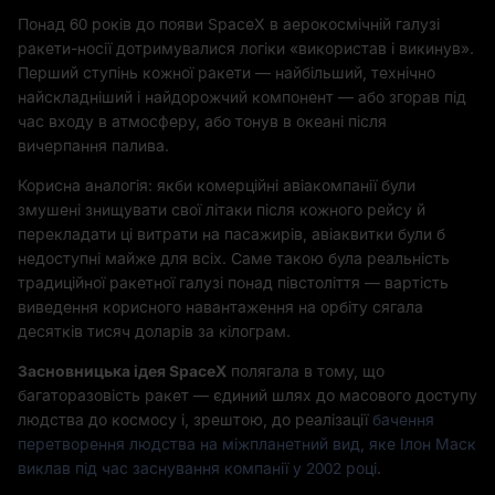
Понад 60 років до появи SpaceX в аерокосмічній галузі
ракети-носії дотримувалися логіки «використав і викинув».
Перший ступінь кожної ракети — найбільший, технічно
найскладніший і найдорожчий компонент — або згорав під
час входу в атмосферу, або тонув в океані після
вичерпання палива.
Корисна аналогія: якби комерційні авіакомпанії були
змушені знищувати свої літаки після кожного рейсу й
перекладати ці витрати на пасажирів, авіаквитки були б
недоступні майже для всіх. Саме такою була реальність
традиційної ракетної галузі понад півстоліття — вартість
виведення корисного навантаження на орбіту сягала
десятків тисяч доларів за кілограм.
Засновницька ідея SpaceX
полягала в тому, що
багаторазовість ракет — єдиний шлях до масового доступу
людства до космосу і, зрештою, до реалізації
бачення
перетворення людства на міжпланетний вид, яке Ілон Маск
виклав під час заснування компанії у 2002 році
.