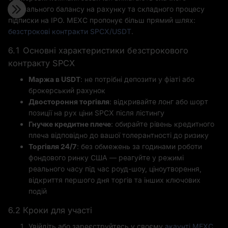
мінімального балансу на рахунку та складного процесу
підписки на IPO. MEXC пропонує більш прямий шлях:
безстрокові контракти SPCX/USDT
.
6.1 Основні характеристики безстрокового
контракту SPCX
Маржа в USDT
: не потрібні депозити у фіаті або
брокерський рахунок
Двостороння торгівля
: відкривайте лонг або шорт
позиції на рух ціни SPCX після лістингу
Гнучке кредитне плече
: обирайте рівень кредитного
плеча відповідно до вашої толерантності до ризику
Торгівля 24/7
: без обмежень за годинами роботи
фондового ринку США — реагуйте у режимі
реального часу під час роуд-шоу, ціноутворення,
відкриття першого дня торгів та інших ключових
подій
6.2 Кроки для участі
Увійдіть або зареєструйтесь у своєму
акаунті MEXC