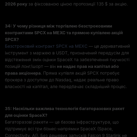
2026 року
за фіксованою ціною пропозиції 135 $ за акцію.
З4: У чому різниця між торгівлею безстроковими
контрактами SPCX на MEXC та прямою купівлею акцій
SPCX?
Безстроковий контракт SPCX на MEXC
— це деривативний
інструмент з маржею в USDT, призначений передусім для
відстеження змін оцінки SpaceX та забезпечення гнучкості
позицій лонг/шорт — він
не надає прав на капітал або
права акціонера
. Пряма купівля акцій SPCX потребує
брокера з доступом до Nasdaq, надає реальне право
власності на капітал, але передбачає складніший процес.
З5: Наскільки важлива технологія багаторазових ракет
для оцінки SpaceX?
Багаторазові ракети — це базова інфраструктура, що
підтримує всі три бізнес-напрямки SpaceX (Space,
Connectivity, AI). Без дешевих запусків Falcon 9 Starlink не