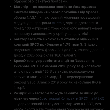
одноразової ракетної програми.
Starship — це надважка повністю багаторазова
система виведення нового покоління від SpaceX
,
обрана NASA як пілотований місячний посадковий
модуль для програми
Artemis
, здатна доставляти
понад 100 метричних тонн корисного навантаження
на низьку навколоземну орбіту за одну місію.
Багаторазовість є ключовим стовпом оцінки IPO
компанії SPCX приблизно в 1,75 трлн $
. Згідно з
поданням SpaceX форми S-1 до SEC, консолідований
дохід у 2025 році склав 18,67 млрд $.
SpaceX планує розмістити акції на Nasdaq під
тикером SPCX 12 червня 2026 року
за фіксованою
ціною пропозиції 135 $ за акцію, розраховуючи
залучити близько 75 млрд $ — перевершивши
рекорд Saudi Aramco 2019 року як найбільше IPO в
історії.
Роздрібні інвестори можуть зайняти Позицію до
лістингу через
безстрокові Контракти SPCX на MEXC
— деривативний інструмент з маржею в USDT, без
необхідності мати традиційний брокерський рахунок.