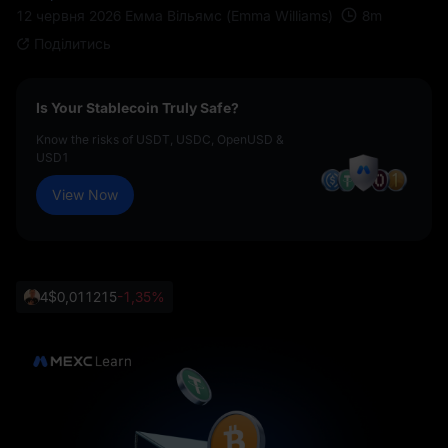
8
m
12 червня 2026
Емма Вільямс (Emma Williams)
Поділитись
Is Your Stablecoin Truly Safe?
Know the risks of USDT, USDC, OpenUSD &
USD1
View Now
4
$0,011215
-1,35%