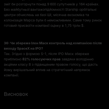
зміг би розгорнути понад 9 600 супутників у 164 країнах.
Без майбутньої вантажопідйомності Starship орбітальні
центри обчислень на базі ШІ, місячна економіка та
колонізація Марса були б неможливими. Саме тому ринок
готовий присвоїти компанії оцінку в 1,75 трлн $.
З6: Чи збереже Ілон Маск контроль над компанією після
виходу SpaceX на IPO?
Так. Згідно з формою S-1, після IPO Маск збереже
приблизно
82% голосуючих прав
завдяки володінню
акціями класу B з підвищеним правом голосу, що дасть
йому вирішальний вплив на стратегічний напрямок
компанії.
Висновок