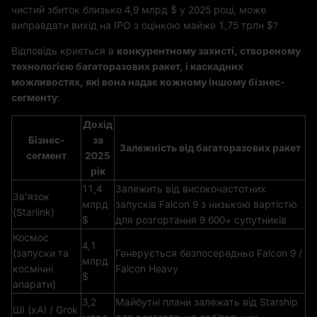
чистий збиток близько 4,9 млрд $ у 2025 році, може
виправдати вихід на IPO з оцінкою майже 1,75 трлн $?
Відповідь криється в
конкурентному захисті, створеному
технологією багаторазових ракет, і каскадних
можливостях, які вона надає кожному іншому бізнес-
сегменту
:
Дохід
Бізнес-
за
Залежність від багаторазових ракет
сегмент
2025
рік
11,4
Залежить від високочастотних
Зв'язок
млрд
запусків Falcon 9 з низькою вартістю
(Starlink)
$
для розгортання 9 600+ супутників
Космос
4,1
(запуски та
Генерується безпосередньо Falcon 9 /
млрд
космічні
Falcon Heavy
$
апарати)
3,2
Майбутні плани залежать від Starship
ШІ (xAI / Grok