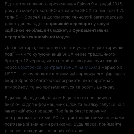
Від того захопливого приземлення Falcon 9 у грудні 2015
року до майбутнього IPO з тикером SPCX та оцінкою 1,75
трлн $ — SpaceX за допомогою технології багаторазових
ракет довела одне:
справжній переворот у галузі
здійснює не більший бюджет, а фундаментальна
переробка економічної моделі
.
Для інвесторів, які прагнуть взяти участь у цій історичній
події — чи то купуючи акції SPCX через традиційного
брокера 12 червня, чи то негайно відкриваючи позиції
через
безстрокові контракти SPCX на MEXC
з маржею в
USDT — ключ полягає в розумінні справжнього ціннісного
якоря SpaceX: багаторазової ракети, яка перетинає
атмосферу, точно приземляється та робить це знову.
Відмова від відповідальності: ця стаття призначена
виключно для інформаційних цілей та аналізу галузі й не є
інвестиційною порадою. Торгівля безстроковими
контрактами, акціями IPO та криптовалютними активами
пов'язана зі значними ризиками. Будь ласка, приймайте
рішення, виходячи з власних обставин.