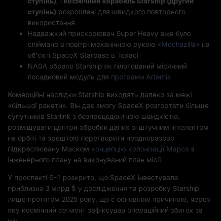
ступінь)
, і
космічний корабель Starship (другий
ступінь)
розроблені для швидкого повторного
використання
Надважкий прискорювач Super Heavy вже було
спіймано в повітрі механічною рукою
«Mechazilla»
на
об'єкті SpaceX Starbase в Техасі
NASA обрало Starship як пілотований місячний
посадковий модуль для
програми Artemis
Комерційні наслідки Starship виходять далеко за межі
«більшої ракети». Він дає змогу SpaceX розгортати більше
супутників Starlink з безпрецедентною швидкістю,
розміщувати центри обробки даних зі штучним інтелектом
на орбіті та зрештою перетворити неодноразово
підкреслювану Маском
концепцію колонізації Марса
з
інженерного плану на виконуваний план місії.
У проспекті S-1 розкрито, що SpaceX інвестувала
приблизно 3 млрд $ у дослідження та розробку Starship
лише протягом 2025 року, що є основною причиною, через
яку космічний сегмент зафіксував операційний збиток за
рік.