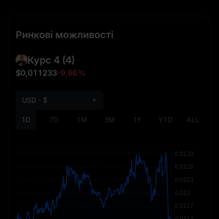
Ринкові можливості
Курс 4
(4)
$0,011233
-9,66%
USD - $
1D
7D
1M
3M
1Y
YTD
ALL