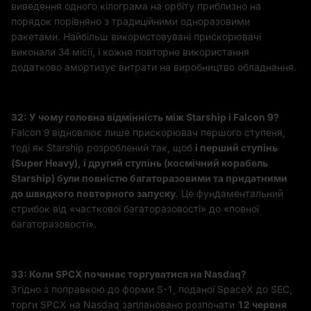
виведення одного кілограма на орбіту приблизно на
порядок порівняно з традиційними одноразовими
ракетами. Найбільш використовувані прискорювачі
виконали 34 місії, і кожне повторне використання
додатково амортизує витрати на виробництво обладнання.
З2: У чому головна відмінність між Starship і Falcon 9?
Falcon 9 відновлює лише прискорювач першого ступеня,
тоді як Starship розроблений так, щоб
і перший ступінь
(Super Heavy), і другий ступінь (космічний корабель
Starship) були повністю багаторазовими та придатними
до швидкого повторного запуску
. Це фундаментальний
стрибок від «часткової багаторазовості» до «повної
багаторазовості».
З3: Коли SPCX починає торгуватися на Nasdaq?
Згідно з поправкою до форми S-1, поданої SpaceX до SEC,
торги SPCX на Nasdaq заплановано розпочати
12 червня