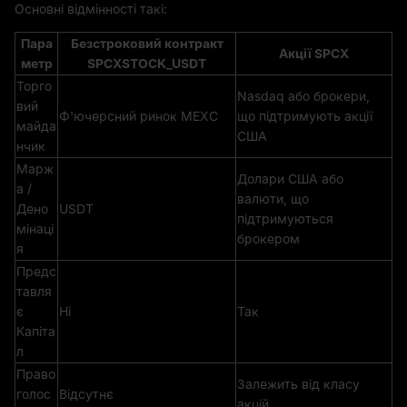
Основні відмінності такі:
Пара
Безстроковий контракт
Акції SPCX
метр
SPCXSTOCK_USDT
Торго
Nasdaq або брокери,
вий
Ф'ючерсний ринок MEXC
що підтримують акції
майда
США
нчик
Марж
Долари США або
а /
валюти, що
Дено
USDT
підтримуються
мінаці
брокером
я
Предс
тавля
є
Ні
Так
Капіта
л
Право
Залежить від класу
голос
Відсутнє
акцій