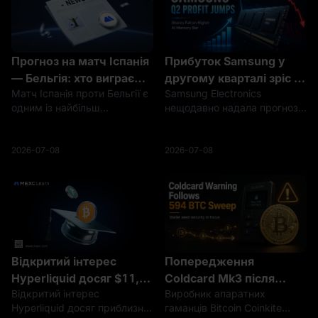
Прогноз на матч Іспанія
Прибуток Samsung у
— Бельгія: хто виграє
другому кварталі зріс у
Матч Іспанія проти Бельгії є
Samsung Electronics
чвертьфінал Чемпіонату
19 разів, але акції
одним із найбільш
нещодавно надала прогноз
світу 2026 року?
падають: чому акції
збалансованих і тактичних
щодо виручки за другий
пам’яті для ШІ
поєдинків чвертьфіналів
квартал 2026 року на рівні
стикаються з вищими
Чемпіонату світу 2026 року.
приблизно 171 трлн
2026-07-08
2026-07-08
вимогами
Іспанія вийшла на цей етап,
південнокорейських вон із
перемігши Португалію з
операційним прибутком у
рахунком 1:0, тоді як Бе
розмірі 89,4 трлн вон — що є
вражаюч
Відкритий інтерес
Попередження
Hyperliquid досяг $11,5
Coldcard Mk3 після
Відкритий інтерес
Виробник апаратних
млрд: чи виходять
виведення біткоїнів на
Hyperliquid досяг приблизно
гаманців Bitcoin Coinkite
ончейн-перпетуали на
суму $38 млн, але