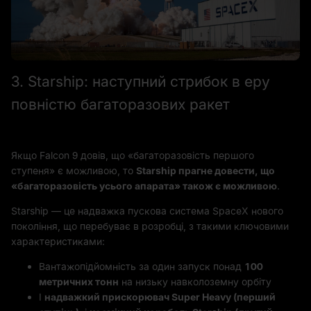
3. Starship: наступний стрибок в еру
повністю багаторазових ракет
Якщо Falcon 9 довів, що «багаторазовість першого
ступеня» є можливою, то
Starship прагне довести, що
«багаторазовість усього апарата» також є можливою
.
Starship — це надважка пускова система SpaceX нового
покоління, що перебуває в розробці, з такими ключовими
характеристиками:
Вантажопідйомність за один запуск понад
100
метричних тонн
на низьку навколоземну орбіту
І
надважкий прискорювач Super Heavy (перший