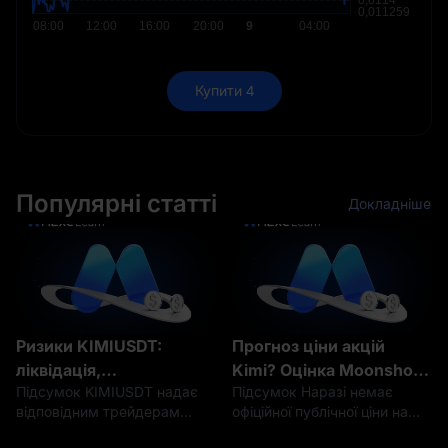
Купити 4
Популярні статті
Докладніше
Ризики KIMIUSDT:
Прогноз ціни акцій
ліквідація,
Kimi? Оцінка Moonshot
Підсумок KIMIUSDT надає
Підсумок Наразі немає
ціноутворення,
ШІ та перспективи IPO у
відповідним трейдерам
офіційної публічної ціни на
фінансування та
2026–2030 рр.
доступ до деривативів,
акції Kimi, оскільки Moonshot
невизначеність щодо