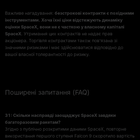
Важливе нагадування:
безстрокові контракти є похідними
інструментами. Хоча їхні ціни відстежують динаміку
оцінки SpaceX, вони не є часткою у власному капіталі
SpaceX
. Утримання цих контрактів не надає прав
акціонера. Торгівля контрактами також пов'язана зі
значними ризиками і має здійснюватися відповідно до
вашої власної толерантності до ризику.
Поширені запитання (FAQ)
З1: Скільки насправді заощаджує SpaceX завдяки
багаторазовим ракетам?
Згідно з публічно розкритими даними SpaceX, повторне
використання першого ступеня Falcon 9 скоротило вартість