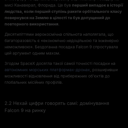
мисі Канаверал, Флорида. Це був
перший випадок в історії
людства, коли перший ступінь ракети орбітального класу
повернувся на Землю в цілості та був допущений до
повторного використання
.
Десятиліттями аерокосмічна спільнота наполягала, що
багаторазовість є «економічно недоцільною та інженерно
неможливою». Бездоганна посадка Falcon 9 спростувала
цей аргумент одним махом.
Згодом SpaceX досягла такої самої точності посадки на
автономних морських платформах-дронах
, розширивши
можливості відновлення від прибережних об'єктів до
глобальних місійних профілів.
2.2 Нехай цифри говорять самі: домінування
Falcon 9 на ринку