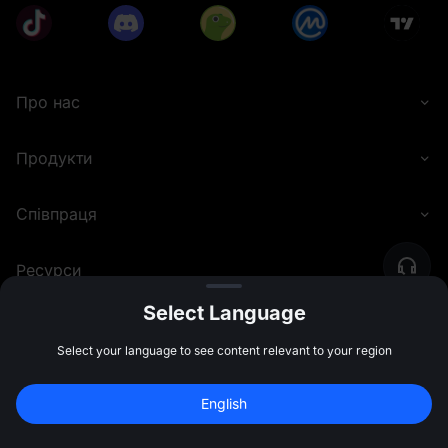
Про нас
Продукти
Співпраця
Ресурси
Select Language
Юридична інформація та комплаєнс
Select your language to see content relevant to your region
Зареєструйтесь для бонусу у 
10 000 
English
USDT
Зареєструватись
©
2026
MEXC.COM
47:59:46