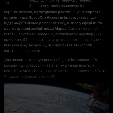
млрд
для розгортання орбітальних
/ X)
$
супутників обчислень ШІ
Коротко кажучи,
багаторазові ракети — це не «просто
продукт» для SpaceX, а базова інфраструктура, що
підтримує її бізнес у сфері зв'язку, бізнес у сфері ШІ та
довгострокові амбіції щодо Марса
. Саме тому ринок
готовий присвоїти SpaceX мультиплікатор ціна/виручка
приблизно 94 — інвестори купують не поточні прибутки, а
всю космічну економіку, яку відкриває технологія
багаторазових ракет.
Для повного розбору хронології цього історичного IPO,
механіки ціноутворення та аналізу ризиків дивіться
матеріали MEXC Навчання:
Чи варте IPO SpaceX 135 $?
та
Чи досягне SpaceX 2 трлн $?
.