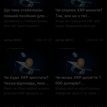
Що таке стейблкоїн:
Чи спалює XRP монети?
повний посібник для
Так, але не з тієї
Цікавитесь стейблкоїнами,
Якщо ви тримаєте XRP або
початківців про
причини, про яку ви
але світ криптовалют
лише придивляєтеся до
стабільні криптовалюти
думаєте
здається заплутаним? Ви не
купівлі, ви напевно
самотні. Цифрові валюти
натрапляли на суперечки
можуть бути складними,
про «спалювання XRP» і
Автор: MEXC
2026-07-27
Автор: MEXC
2026-07-24
особливо для тих, хто тільки
замислювалися, через що
починає знайомство з цією
весь цей галас. Коротка
сферою. Цей детальний по
відповідь: так, XRP спалює
монети — кр
Чи буде XRP зростати?
Чи може XRP досягти 1
Чесна відповідь, якої
000 доларів?
Рано чи пізно майже кожен
Кожне ралі на крипторинку
вам ніхто не дає
Математика каже «ні»
власник XRP вводить у
повертає одне й те саме
— і ось чому
пошук те саме запитання: чи
питання: чи може XRP
буде XRP зростати? Чесна
досягти 1 000 доларів? Це