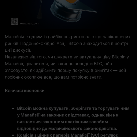
Малайзія є одним із найбільш криптовалютно-зацікавлених
ринків Південно-Східної Азії, і Bitcoin знаходиться в центрі
цієї дискусії.
Незалежно від того, чи шукаєте ви актуальну ціну Bitcoin у
Малайзії, цікавитеся, чи законно володіти BTC, або
з'ясовуєте, як здійснити першу покупку в рингітах — цей
посібник охоплює все, що вам потрібно знати.
Ключові висновки
Bitcoin можна купувати, зберігати та торгувати ним
у Малайзії на законних підставах, однак він не
визнається законним платіжним засобом
відповідно до малайзійського законодавства.
Комісія з цінних паперів Малайзії (SC) регулює