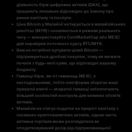
діяльність бірж цифрових активів (DAX), що
працюють локально відповідно до Закону про
ринки капіталу та послуги.
Ціна Bitcoin у Малайзії котирується в малайзійських
рингітах (MYR) і оновлюється в режимі реального
часу — використовуйте CoinMarketCap або MEXC
для перевірки поточного курсу BTC/MYR.
Вам не потрібно купувати цілий Bitcoin —
підтримуються дробові покупки, тому ви можете
почати з будь-якої суми, що відповідає вашому
бюджету.
Гаманці бірж, як-от гаманець MEXC, є
кастодіальними, тобто платформа зберігає ваші
приватні ключі — апаратні гаманці забезпечують
більший особистий контроль для великих обсягів
активів.
Малайзія не стягує податок на приріст капіталу з
пасивних криптовалютних активів, однак часта
активна торгівля може розглядатися як
оподатковуваний дохід від підприємницької