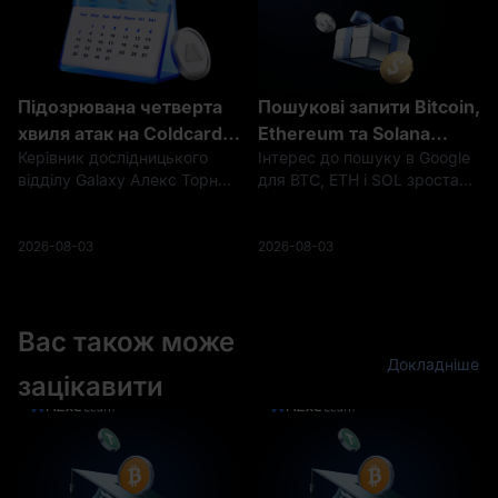
4.0.1. Це по
Підозрювана четверта
Пошукові запити Bitcoin,
хвиля атак на Coldcard:
Ethereum та Solana
Керівник дослідницького
Інтерес до пошуку в Google
чому все ще
зростають, незважаючи
відділу Galaxy Алекс Торн
для BTC, ETH і SOL зростає,
очищуються 462
на відкат ринку
виявив те, що виглядає як
навіть коли ринкова
адреси?
криптовалют
четверта організована хвиля
капіталізація криптовалют
крадіжок Bitcoin, пов’язаних
падає, що свідчить про
2026-08-03
2026-08-03
із сид-фразами,
можливе повернення уваги
згенерованими
роздрібних інвесторів ще до
пошкодженим програмним
підтвердження відновлен
забезпеченням
Вас також може
Докладніше
зацікавити