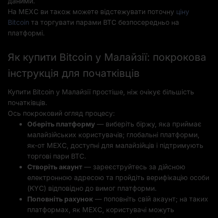
даними.
На MEXC ви також можете відстежувати поточну
ціну
Bitcoin
та торгувати парами BTC безпосередньо на
платформі.
Як купити Bitcoin у Малайзії: покрокова
інструкція для початківців
Купити Bitcoin у Малайзії простіше, ніж очікує більшість
початківців.
Ось покроковий огляд процесу:
Оберіть платформу
— виберіть біржу, яка приймає
малайзійських користувачів; глобальні платформи,
як-от MEXC, доступні для малайзійців і підтримують
торгові пари BTC.
Створіть акаунт
— зареєструйтесь за дійсною
електронною адресою та пройдіть верифікацію особи
(KYC) відповідно до вимог платформи.
Поповніть рахунок
— поповніть свій акаунт; на таких
платформах, як MEXC, користувачі можуть