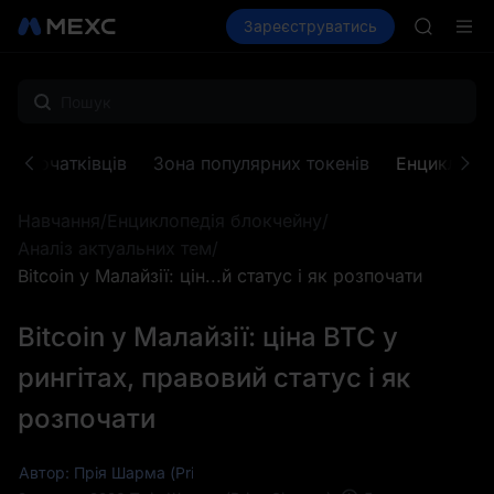
AAOI
Купити криптовалюту
Зареєструватись
Ринки
Спот
SKYAI
Ф'юч
Підписк
SPCX зр
GOLD(X
AAOI
SKYAI
ля початківців
Зона популярних токенів
Енциклопед
Підписк
SPCX зр
Навчання
/
Енциклопедія блокчейну
/
Аналіз актуальних тем
/
Bitcoin у Малайзії: цін...й статус і як розпочати
Bitcoin у Малайзії: ціна BTC у
рингітах, правовий статус і як
розпочати
Автор: Прія Шарма (Priya Sharma)