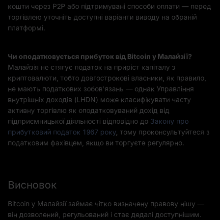
кошти через P2P або підтримувані способи оплати — перед
торгівлею уточніть доступні варіанти виводу на обраній
платформі.
Чи оподатковується прибуток від Bitcoin у Малайзії?
Малайзія не стягує податок на приріст капіталу з
криптовалюти, тобто довгострокові власники, як правило,
не мають податкових зобов'язань — однак Управління
внутрішніх доходів (LHDN) може класифікувати часту
активну торгівлю як оподатковуваний дохід від
підприємницької діяльності відповідно до
Закону про
прибутковий податок 1967 року
, тому проконсультуйтеся з
податковим фахівцем, якщо ви торгуєте регулярно.
Висновок
Bitcoin у Малайзії займає чітко визначену правову нішу —
він дозволений, регульований і стає дедалі доступнішим.