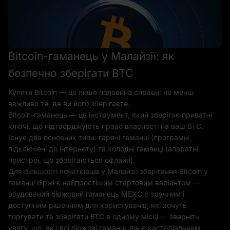
Bitcoin-гаманець у Малайзії: як
безпечно зберігати BTC
Купити Bitcoin — це лише половина справи: не менш
важливо те, де ви його зберігаєте.
Bitcoin-гаманець — це інструмент, який зберігає приватні
ключі, що підтверджують право власності на ваш BTC.
Існує два основних типи: гарячі гаманці (програмні,
підключені до інтернету) та холодні гаманці (апаратні
пристрої, що зберігаються офлайн).
Для більшості початківців у Малайзії зберігання Bitcoin у
гаманці біржі є найпростішим стартовим варіантом —
вбудований біржовий гаманець MEXC є зручним і
доступним рішенням для користувачів, які хочуть
торгувати та зберігати BTC в одному місці — зверніть
увагу, що, як і всі біржові гаманці, він є кастодіальним,