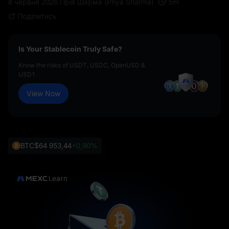
5
m
8 червня 2026
Прія Шарма (Priya Sharma)
Поділитись
Is Your Stablecoin Truly Safe?
Know the risks of USDT, USDC, OpenUSD &
USD1
View Now
BTC
$64 953,44
+0,90%