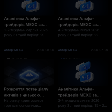
Аналітика Альфа-
Аналітика Альфа-
трейдерів MEXC за
трейдерів MEXC за
1-й тиждень серпня 2026
4-й тиждень липня 2026
тиждень | BTC тестує
тиждень на MEXC |
року Звітний період: 29
року Звітний період: 22
рівень 63 000 $ на тлі
Битва биків і ведмедів
липня – 4 серпня 2026 року
липня – 28 липня 2026 року
побоювань щодо
перед FOMC: критично
Дані станом на: 4 серпня
Дані до: 28 липня 2026 року
підвищення ставки. Чи
важливий рівень
2026 року Основний наратив
Основний наратив Минулого
Автор: MEXC
2026-08-06
Автор: MEXC
2026-07-29
змінять ситуацію дані
підтримки BTC у 63 000
За минулий тиждень
тижня крипторинок різко
крипторинок пройшов
перейшов від оптимізму до
про зайнятість?
$ — чудова нагода для
повний цикл під впливом як
обережності. На початк
купівлі чи бездонна
рішення
прірва?
Розкриття потенціалу
Аналітика Альфа-
активів з низькою
трейдерів MEXC за
На ринку криптовалют
3-й тиждень липня 2026
капіталізацією:
тиждень | ETF
торгівля основними
року Звітний період: 15 – 21
всеосяжний торговий
демонструють чистий
гравцями, такими як BTC та
липня 2026 року Час збору