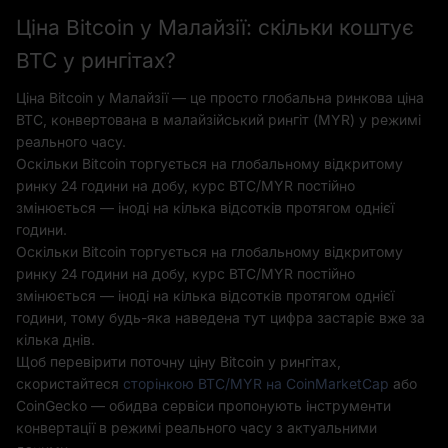
Ціна Bitcoin у Малайзії: скільки коштує
BTC у рингітах?
Ціна Bitcoin у Малайзії — це просто глобальна ринкова ціна
BTC, конвертована в малайзійський рингіт (MYR) у режимі
реального часу.
Оскільки Bitcoin торгується на глобальному відкритому
ринку 24 години на добу, курс BTC/MYR постійно
змінюється — іноді на кілька відсотків протягом однієї
години.
Оскільки Bitcoin торгується на глобальному відкритому
ринку 24 години на добу, курс BTC/MYR постійно
змінюється — іноді на кілька відсотків протягом однієї
години, тому будь-яка наведена тут цифра застаріє вже за
кілька днів.
Щоб перевірити поточну ціну Bitcoin у рингітах,
скористайтеся
сторінкою BTC/MYR на CoinMarketCap
або
CoinGecko — обидва сервіси пропонують інструменти
конвертації в режимі реального часу з актуальними