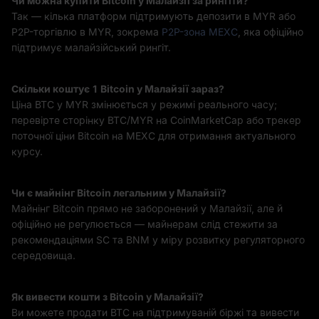
Чи можна купити Bitcoin у Малайзії за рингіти?
Так — кілька платформ підтримують депозити в MYR або
P2P-торгівлю в MYR, зокрема
P2P-зона MEXC
, яка офіційно
підтримує малайзійський рингіт.
Скільки коштує 1 Bitcoin у Малайзії зараз?
Ціна BTC у MYR змінюється у режимі реального часу;
перевірте сторінку BTC/MYR на CoinMarketCap або трекер
поточної ціни Bitcoin на MEXC для отримання актуального
курсу.
Чи є майнінг Bitcoin легальним у Малайзії?
Майнінг Bitcoin прямо не заборонений у Малайзії, але й
офіційно не регулюється — майнерам слід стежити за
рекомендаціями SC та BNM у міру розвитку регуляторного
середовища.
Як вивести кошти з Bitcoin у Малайзії?
Ви можете продати BTC на підтримуваній біржі та вивести