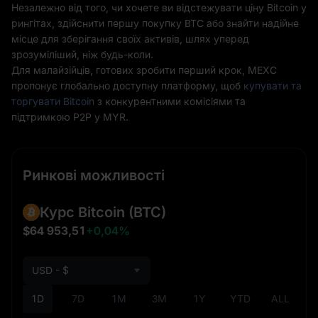
Незалежно від того, чи хочете ви відстежувати ціну Bitcoin у
рингітах, здійснити першу покупку BTC або знайти надійне
місце для зберігання своїх активів, шлях уперед
зрозуміліший, ніж будь-коли.
Для малайзійців, готових зробити перший крок, MEXC
пропонує глобально доступну платформу, щоб
купувати та
торгувати Bitcoin
з конкурентними комісіями та
підтримкою P2P у MYR.
Ринкові можливості
Курс Bitcoin
(BTC)
$64 953,51
+0,04%
USD - $
1D
7D
1M
3M
1Y
YTD
ALL