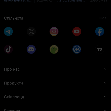
проблема цього запитання
одна з найпопулярніших у
Автор: Емма Вільямс (Emma Williams)
2026-07-24
Автор: Емма Вільямс (Emma Williams)
2026-07-23
полягає ось у чому — будь-
пошуку цінових цілей у всій
хто, хто відповідає
криптоіндустрії, і коротка
впевненим «так» і
відповідь — ні, принайм
Спільнота
Ще
гарантован
Про нас
Продукти
Співпраця
Ресурси