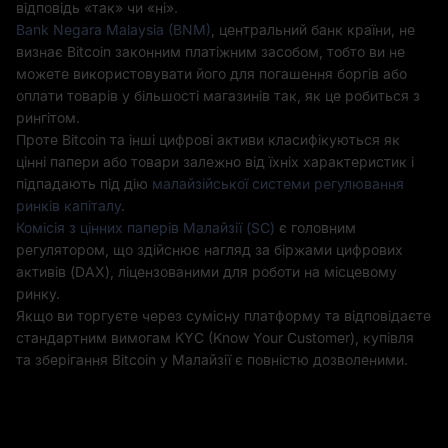
відповідь «так» чи «ні».
Bank Negara Malaysia (BNM)
, центральний банк країни, не
визнає Bitcoin законним платіжним засобом, тобто ви не
можете використовувати його для погашення боргів або
оплати товарів у більшості магазинів так, як це робиться з
рингітом.
Проте Bitcoin та інші цифрові активи класифікуються як
цінні папери або товари залежно від їхніх характеристик і
підпадають під дію
малайзійської системи регулювання
ринків капіталу
.
Комісія з цінних паперів Малайзії (SC)
є головним
регулятором, що здійснює нагляд за біржами цифрових
активів (DAX), ліцензованими для роботи на місцевому
ринку.
Якщо ви торгуєте через сумісну платформу та відповідаєте
стандартним вимогам KYC (Know Your Customer), купівля
та зберігання Bitcoin у Малайзії є повністю дозволеними.