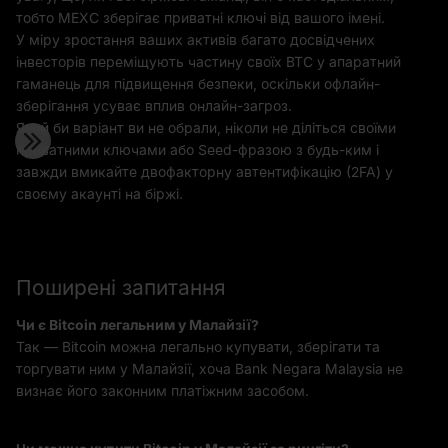
тобто MEXC зберігає приватні ключі від вашого імені.
У міру зростання ваших активів багато досвідчених
інвесторів переміщують частину своїх BTC у апаратний
гаманець для підвищення безпеки, оскільки офлайн-
зберігання усуває вплив онлайн-загроз.
Який би варіант ви не обрали, ніколи не діліться своїми
приватними ключами або Seed-фразою з будь-ким і
завжди вмикайте двофакторну автентифікацію (2FA) у
своєму акаунті на біржі.
Поширені запитання
Чи є Bitcoin легальним у Малайзії?
Так — Bitcoin можна легально купувати, зберігати та
торгувати ним у Малайзії, хоча Bank Negara Malaysia не
визнає його законним платіжним засобом.