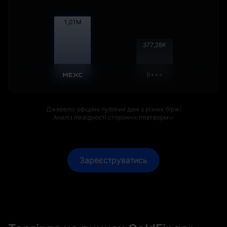
1,01
M
377,75
K
B***
Джерело: офіційні публічні дані з різних бірж
|
Аналіз ліквідності сторонніх платформ
Зареєструватись