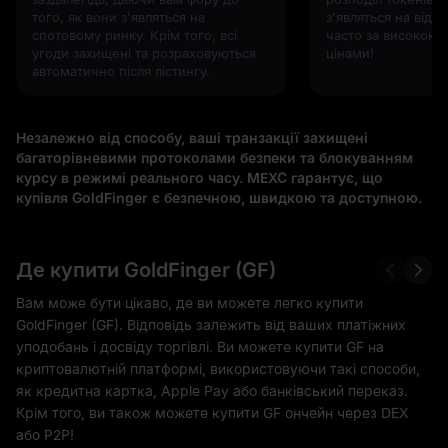
того, як вони з'являться на
з'являться на відк
спотовому ринку. Крім того, всі
часто за високок
угоди захищені та розраховуються
цінами!
автоматично після лістингу.
Незалежно від способу, ваші транзакції захищені
багаторівневими протоколами безпеки та блокуванням
курсу в режимі реального часу. MEXC гарантує, що
купівля GoldFinger є безпечною, швидкою та доступною.
Де купити GoldFinger (GF)
Вам може бути цікаво, де ви можете легко купити
GoldFinger (GF). Відповідь залежить від ваших платіжних
уподобань і досвіду торгівлі. Ви можете купити GF на
криптовалютній платформі, використовуючи такі способи,
як кредитна картка, Apple Pay або банківський переказ.
Крім того, ви також можете купити GF ончейн через DEX
або P2P!