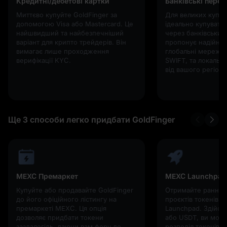
Кредитні/дебетові картки
Банківські перек
Миттєво купуйте GoldFinger за
Для великих купів
допомогою Visa або Mastercard. Це
ідеально купувати
найшвидший та найбезпечніший
через банківський
варіант для крипто трейдерів. Він
пропонує надійні 
вимагає лише проходження
глобальні мережі, 
верифікації KYC.
SWIFT, та локальн
від вашого регіону
Ще 3 способи легко придбати GoldFinger
MEXC Премаркет
MEXC Launchpad
Купуйте або продавайте GoldFinger
Отримайте ранній 
до його офіційного лістингу на
проєктів токенів 
премаркеті MEXC. Ця опція
Launchpad. Здійс
дозволяє придбати токени
або USDT, ви мож
заздалегідь, даючи вам фору до
розподіл токенів д