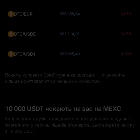
BTC/EUR
$56 355,64
-0,07%
BTC/USDE
$65 114,91
-0,25%
BTC/USD1
$65 065,40
-0,20%
Почніть купувати GoldFinger вже сьогодні — отримуйте
більше криптовалюти з меншими комісіями.
10 000 USDT чекають на вас на MEXC
Запрошуйте друзів, приєднуйтесь до щоденних завдань і
змагайтеся у таблиці лідерів ф'ючерсів, щоб виграти частку
з 10 000 USDT!