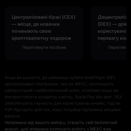
Централізовані біржі (CEX)
Децентралізов
— місце, де новачки
(DEX) — для 
починають свою
користувачів,
криптовалютну подорож
перевагу кон
Переглянути посібник
Переглянут
Якщо ви шукаєте, де найкраще купити GoldFinger (GF),
централізовані платформи, такі як MEXC, пропонують
найпростіший і найбезпечніший шлях, особливо якщо ви
використовуєте кредитну картку, Apple Pay або фіат. DEX
забезпечують гнучкість для користувачів ончейн, тоді як
P2P підходить для тих, кому потрібна підтримка місцевої
валюти.
Незалежно від вашого вибору, створіть свій безплатний
акаунт, щоб впевнено розпочати роботу з MEXC вже