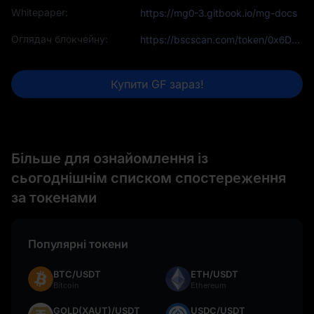
Whitepaper:
https://mg0-3.gitbook.io/mg-docs
Оглядач блокчейну:
https://bscscan.com/token/0x6Db461da03b8Ad06319fF2aF985E1C8dFcC004e0
Купити GF зараз!
Більше для ознайомлення із
сьогоднішнім списком спостереження
за токенами
Популярні токени
BTC/USDT
ETH/USDT
Bitcoin
Ethereum
GOLD(XAUT)/USDT
USDC/USDT