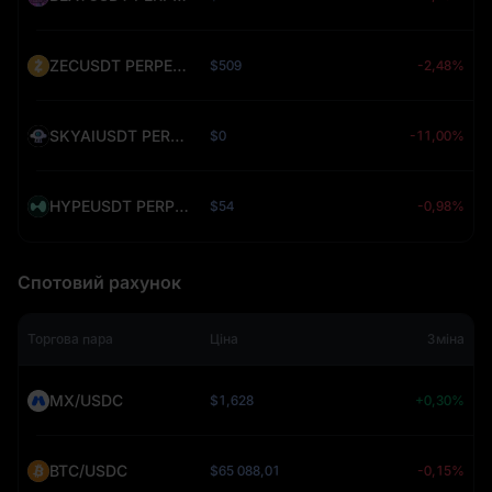
ZECUSDT PERPETUAL (ZEC)
$509
-2,48%
SKYAIUSDT PERPETUAL (SKYAI)
$0
-11,00%
HYPEUSDT PERPETUAL (HYPE)
$54
-0,98%
Спотовий рахунок
Торгова пара
Ціна
Зміна
MX/USDC
$1,628
+0,30%
BTC/USDC
$65 088,01
-0,15%