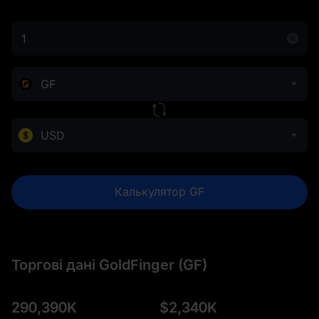
GF
USD
Калькулятор GF
Торгові дані GoldFinger (GF)
290,390K
$
2,340K