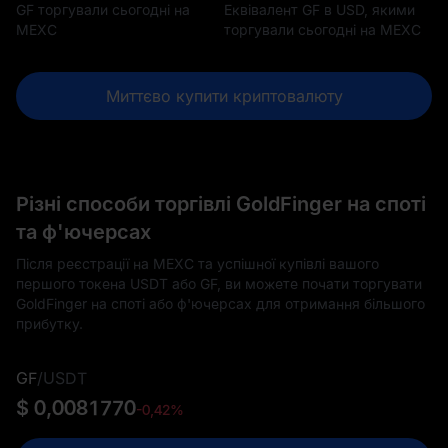
GF торгували сьогодні на
Еквівалент GF в USD, якими
MEXC
торгували сьогодні на MEXC
Миттєво купити криптовалюту
Різні способи торгівлі GoldFinger на споті
та ф'ючерсах
Після реєстрації на MEXC та успішної купівлі вашого
першого токена USDT або GF, ви можете почати торгувати
GoldFinger на споті або ф'ючерсах для отримання більшого
прибутку.
GF
/
USDT
$ 0,0081770
-0,42%