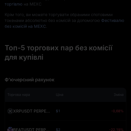
торгівлю
на MEXC
Крім того, ви можете торгувати обраними спотовими
токенами абсолютно без комісій за допомогою
Фестивалю
без комісій на MEXC
.
Топ-5 торгових пар без комісії
для купівлі
Ф'ючерсний рахунок
Торгова пара
Ціна
Зміна
XRPUSDT PERPETUAL (XRP)
$1
-0,68%
BEATUSDT PERPETUAL (BEAT)
$2
-22,19%