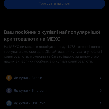
Торгувати на споті
Ваш посібник з купівлі найпопулярнішої
криптовалюти на MEXC
На MEXC ви можете дослідити понад 1473 токенів і почати
торгувати вже сьогодні. Дізнайтеся, як купувати улюблені
криптовалюти, мемкоїни та багато іншого за допомогою
наших вичерпних посібників із купівлі криптовалюти.
Як купити Bitcoin
Як купити Ethereum
Як купити USDCoin