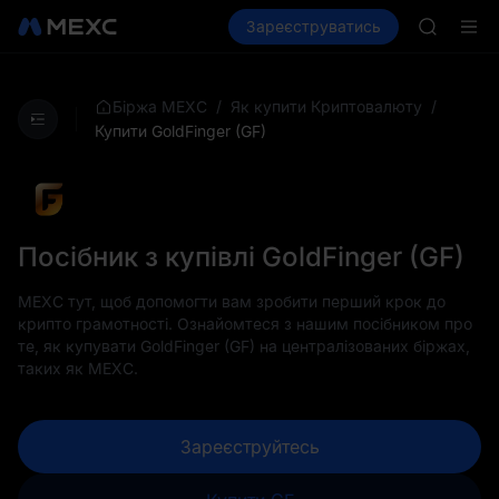
BMT
Купити криптовалюту
Зареєструватись
Ринки
Спот
MUBARA
Ф'юч
Підписк
TUT
BMT
/
/
Біржа MEXC
Як купити Криптовалюту
MUBARA
Купити GoldFinger (GF)
Підписк
Посібник з купівлі GoldFinger (GF)
MEXC тут, щоб допомогти вам зробити перший крок до
крипто грамотності. Ознайомтеся з нашим посібником про
те, як купувати GoldFinger (GF) на централізованих біржах,
таких як MEXC.
Зареєструйтесь