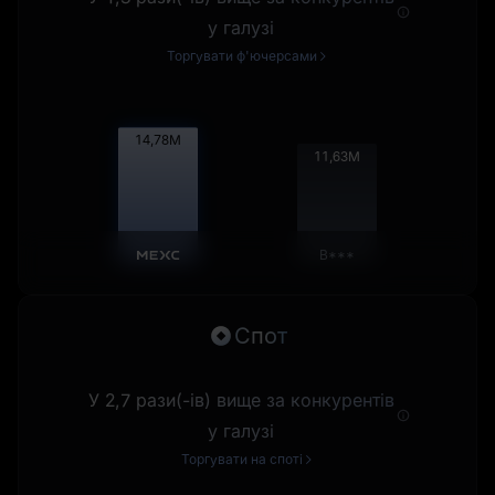
у галузі
Торгувати ф'ючерсами
14,80
M
11,64
M
B***
Спот
У 2,7 рази(-ів) вище за конкурентів
у галузі
Торгувати на споті