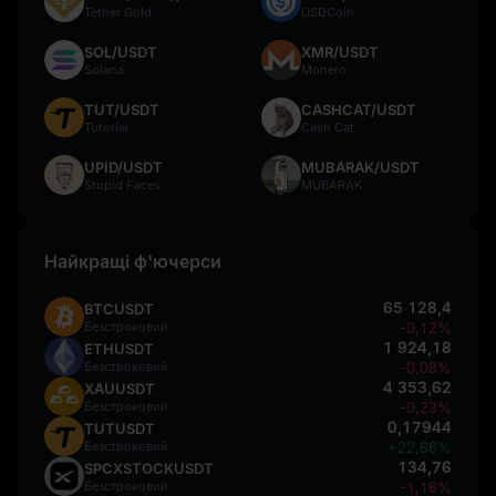
Tether Gold
USDCoin
SOL/USDT
XMR/USDT
Solana
Monero
TUT/USDT
CASHCAT/USDT
Tutorial
Cash Cat
UPID/USDT
MUBARAK/USDT
Stupid Faces
MUBARAK
Найкращі ф'ючерси
65 128,4
BTCUSDT
Безстроковий
-0,12%
1 924,18
ETHUSDT
Безстроковий
-0,08%
4 353,62
XAUUSDT
Безстроковий
-0,23%
0,17944
TUTUSDT
Безстроковий
+22,66%
134,76
SPCXSTOCKUSDT
Безстроковий
-1,16%