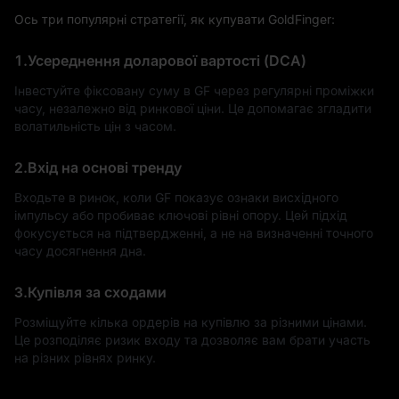
Ось три популярні стратегії, як купувати GoldFinger:
1.Усереднення доларової вартості (DCA)
Інвестуйте фіксовану суму в GF через регулярні проміжки
часу, незалежно від ринкової ціни. Це допомагає згладити
волатильність цін з часом.
2.Вхід на основі тренду
Входьте в ринок, коли GF показує ознаки висхідного
імпульсу або пробиває ключові рівні опору. Цей підхід
фокусується на підтвердженні, а не на визначенні точного
часу досягнення дна.
3.Купівля за сходами
Розміщуйте кілька ордерів на купівлю за різними цінами.
Це розподіляє ризик входу та дозволяє вам брати участь
на різних рівнях ринку.