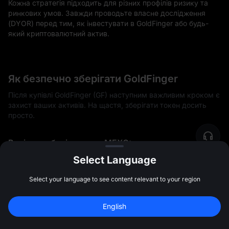
Кожна стратегія підходить для різних профілів ризику та
ринкових умов. Завжди проводьте власне дослідження
(DYOR) перед тим, як інвестувати в GoldFinger або будь-
який криптовалютний актив.
Як безпечно зберігати GoldFinger
Після купівлі GoldFinger (GF) наступним важливим кроком є
захист ваших активів. На щастя, зберігати токен досить
просто.
Варіанти зберігання на MEXC:
Select Language
Гаманець MEXC
Ваш GF автоматично зберігається у гаманці вашого
Select your language to see content relevant to your region
акаунту MEXC. Кошти захищені двофакторною
аутентифікацією (2FA), сучасним шифруванням та
Зареєструйтесь для бонусу у 
10 000 
інфраструктурою холодного зберігання.
English
USDT
Зареєструватись
Зовнішні гаманці
47:59:47
Ви також можете зняти GF на особистий гаманець для