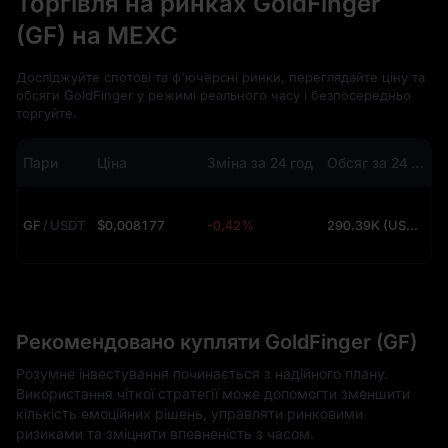
Торгівля на ринках GoldFinger
(GF) на MEXC
Досліджуйте спотові та ф'ючерсні ринки, переглядайте ціну та
обсяги GoldFinger у режимі реального часу і безпосередньо
торгуйте.
Пари
Ціна
Зміна за 24 год
Обсяг за 24 год
GF
/
USDT
$0,008177
-0,42%
290.39K (USDT)
Рекомендовано купляти GoldFinger (GF)
Розумне інвестування починається з надійного плану.
Використання чіткої стратегії може допомогти зменшити
кількість емоційних рішень, управляти ринковими
ризиками та зміцнити впевненість з часом.