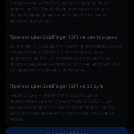
становитиме
0,008178 $
, використовуючи річний
приріст на
5%
. Такий підхід допомагає побачити
базовий рівень на наступний день з тим самим
набором припущень.
Прогноз ціни GoldFinger (GF) на цей тиждень
До August 17, 2026(Цього тижня), прогнозована ціна GF
становитиме
0,008184 $
, з тим самим річним
приростом на
5%
. Ця тижнева контрольна точка
показує очікуваний напрямок росту на найближчі дні
за сценарієм стабільного зростання.
Прогноз ціни GoldFinger (GF) на 30 днів
Через 30 днів у September 9, 2026(30 днів),
прогнозована ціна GF становитиме
$0,008210
. Ця
оцінка застосовує той самий річний приріст на
5%
,
щоб приблизно визначити, якою може бути ціна за
місяць.
Купити GoldFinger