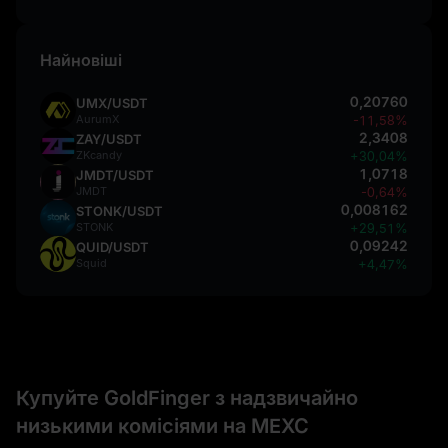
Найновіші
0,20760
UMX/USDT
AurumX
-11,58%
2,3408
ZAY/USDT
ZKcandy
+30,04%
1,0718
JMDT/USDT
JMDT
-0,64%
0,008162
STONK/USDT
STONK
+29,51%
0,09242
QUID/USDT
Squid
+4,47%
Купуйте GoldFinger з надзвичайно
низькими комісіями на MEXC