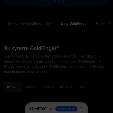
Купити GF
Як купити GoldFinger (GF)
Ціна GoldFinger
Як купити GoldFinger?
Дізнайтеся, як легко купити GoldFinger (GF) на MEXC. У
цьому посібнику ви дізнаєтеся, як купити GoldFinger на
MEXC і почати торгувати GoldFinger на крипто платформі,
якій довіряють мільйони.
Крок 1
Крок 2
Крок 3
Крок 4
Крок 5