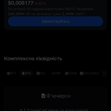
$0,008177
-0,42%
За останні 24 години користувачі MEXC придбали
290,390K
GF на загальну суму
2,340K
USDT.
Зареєструйтесь
Комплексна ліквідність
BTC
ETH
SOL
XRP
DOGE
GOLD(XAUT)
S
Ф'ючерси
У 1,3 рази(-ів) вище за конкурентів