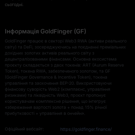
сьогодні.
Інформація GoldFinger (GF)
GoldFinger працює в секторі Web3 RWA (активи реального
світу) та DeFi, зосереджуючись на поєднанні преміальних
дохідних золотих активів реального світу з
децентралізованими фінансами. Основна екосистема
проєкту складається з двох токенів: ART (Aurum Reserve
Token), токена RWA, забезпеченого золотом, та GF
(GoldFinger Governance & Incentive Token), токена
управління та заохочення BEP-20. Використовуючи
фінансову суворість Web2 (комплаєнс, управління
ризиками) та ліквідність Web3, проєкт пропонує
користувачам комплексне рішення, що інтегрує
«збереження вартості золота + понад 15% річної
прибутковості + управління в ончейн».
Офіційний вебсайт:
https://goldfinger.finance/