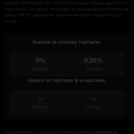
Купівля GoldFinger (GF) на MEXC означає більше цінності за
ваші гроші. Як одна з платформ з найнижчими комісіями на
ринку, MEXC допомагає знизити витрати з вашої першої
угоди.
Комісія за спотову торгівлю:
0%
0,05%
Мейкер
Тейкер
Комісії за торгівлю ф'ючерсами:
--
--
Мейкер
Тейкер
Ознайомтеся з конкурентоспроможними
комісіями за