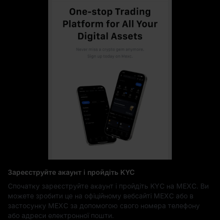
Зареєструйте акаунт і пройдіть KYC
Спочатку зареєструйте акаунт і пройдіть KYC на MEXC. Ви
можете зробити це на офіційному вебсайті MEXC або в
застосунку MEXC за допомогою свого номера телефону
або адреси електронної пошти.