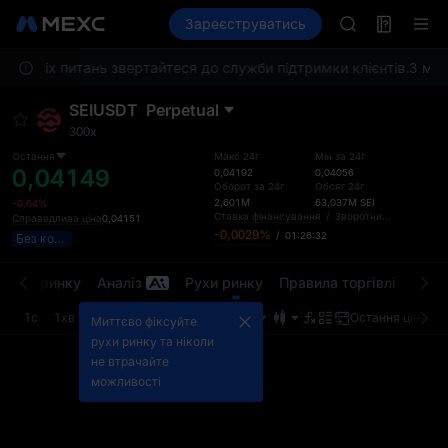
GOLD(XAU)
Ф'ючерси
Зареєструватись
TradFi
Інформація
AAOI
По
SKYAI
 З усіх питань звертайтеся до служби підтримки клієнтів.
Підписка на 
З мет
SPCX зростає
SEIUSDT
Perpetual
GOLD(XAU)
300x
AAOI
SKYAI
Остання
Макс 24г
Мін за 24г
0,04149
0,04192
0,04056
Підписка на 
Оборот за 24г
Обсяг 24г
SPCX зростає
2,601M
63,037M
SEI
-0,64%
Ставка фінансування
/
Зворотний відлік
Справедлива ціна
0,04151
-0,0029%
/
01:26:32
Без комісії
ди на ринку
Аналіз
Рухи ринку
Правила торгівлі
Лімі
1с
1хв
5хв
15хв
1г
4г
1дн
Остання ціна
Б
Миттєво фіксуйте
рухи ринку та ніколи
не втрачайте
можливості