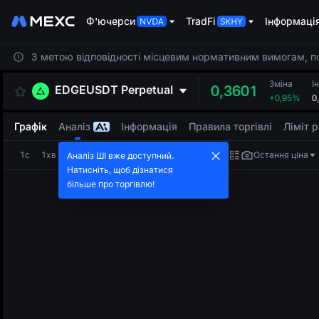
Ф'ючерси
TradFi
Інформаці
З метою відповідності місцевим нормативним вимогам, пос
Зміна
І
EDGEUSDT
Perpetual
0,3601
+0,95%
0
Графік
Аналіз
Інформація
Правила торгівлі
Ліміт 
1с
1хв
5хв
15хв
1г
4г
1дн
Остання ціна
Аналіз ШІ вже доступний.
Натисніть, щоб дізнатися
більше про торгівлю!