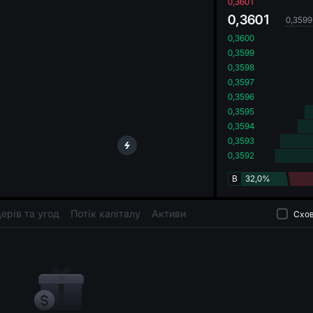
oa
0,3601
0,3601
0,3599
0,3600
0,3599
0,3598
0,3597
0,3596
0,3595
0,3594
0,3593
0,3592
B
32,0%
дерів та угод
Потік капіталу
Активи
Схов