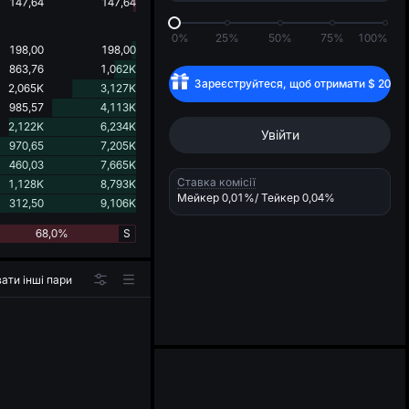
d
147,64
147,64
0%
25%
50%
75%
100%
198,00
198,00
863,76
1,062K
Зареєструйтеся, щоб отримати
$
20
2,065K
3,127K
985,57
4,113K
2,122K
6,234K
Увійти
970,65
7,205K
460,03
7,665K
Ставка комісії
1,128K
8,793K
Мейкер
0,01%
/ Тейкер
0,04%
312,50
9,106K
68,0%
S
ати інші пари