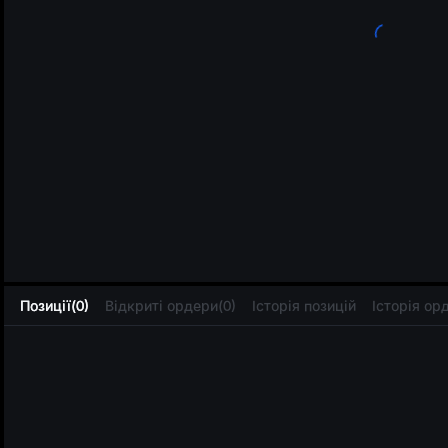
L
Позиції(0)
Відкриті ордери(0)
Історія позицій
Історія ор