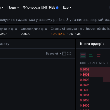
я
Події
Ф'ючерси UNITREE
Ще
луги не надаються у вашому регіоні. З усіх питань звертайтеся
Ставка фінансування
/
Зворотний відлік
ндексна ціна
Справедлива ціна
,3597
0,3599
+0,0166%
/
01:14:35
ризику
Книга ордерів
Базовий
Ціна
(
USDT
)
Кіль-ст
0,3609
0,3608
0,3607
0,3606
0,3605
0,3604
0,3603
0,3602