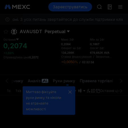
AAOI
Ф'ючерси
Зареєструватись
TradFi
Інформація
SKYAI
По
Підписка на 
егіоні. З усіх питань звертайтеся до служби підтримки клієнті
SPCX зростає
GOLD(XAU)
AVAUSDT
Perpetual
AAOI
SKYAI
Остання
Макс 24г
Мін за 24г
0,2074
Підписка на 
0,2084
0,1867
Оборот за 24г
Обсяг 24г
SPCX зростає
134,266K
679,662K
AVA
+0,63%
Ставка фінансування
/
Зворотний відлік
Справедлива ціна
0,2072
+0,0050%
/
02:32:34
ди на ринку
Аналіз
Рухи ринку
Правила торгівлі
Лімі
1с
1хв
5хв
15хв
1г
4г
1дн
Остання ціна
Б
Миттєво фіксуйте
рухи ринку та ніколи
не втрачайте
можливості