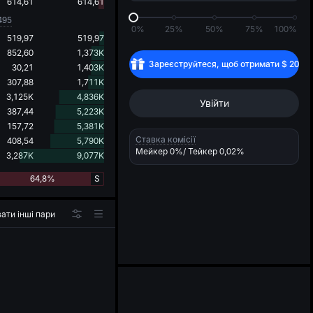
d
614,61
614,61
495
0%
25%
50%
75%
100%
519,97
519,97
852,60
1,373K
Зареєструйтеся, щоб отримати
$
20
30,21
1,403K
307,88
1,711K
3,125K
4,836K
Увійти
387,44
5,223K
157,72
5,381K
Ставка комісії
408,54
5,790K
Мейкер
0%
/ Тейкер
0,02%
3,287K
9,077K
64,8%
S
ати інші пари