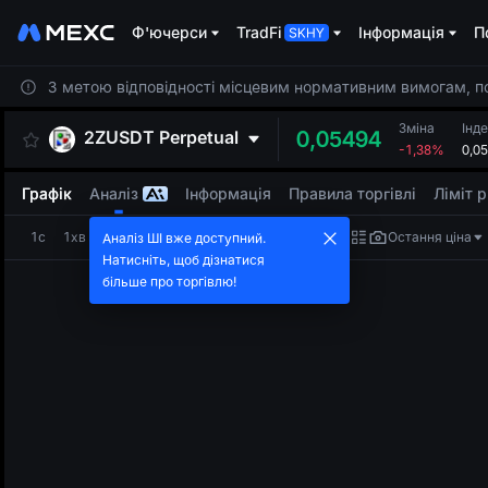
Ф'ючерси
TradFi
Інформація
П
З метою відповідності місцевим нормативним вимогам, пос
Зміна
Інд
2ZUSDT
Perpetual
0,05494
-1,38%
0,0
Графік
Аналіз
Інформація
Правила торгівлі
Ліміт 
1с
1хв
5хв
15хв
1г
4г
1дн
Остання ціна
Аналіз ШІ вже доступний.
Натисніть, щоб дізнатися
більше про торгівлю!