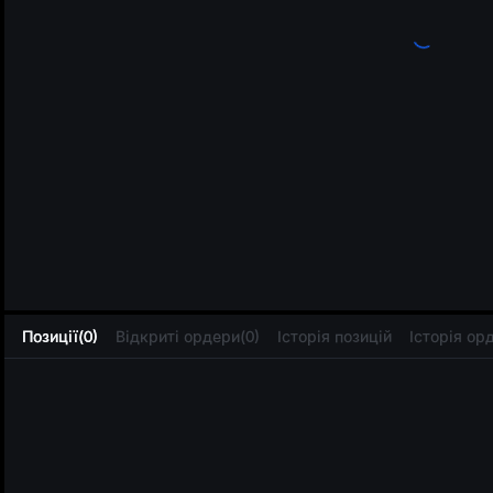
L
Позиції(0)
Відкриті ордери(0)
Історія позицій
Історія ор