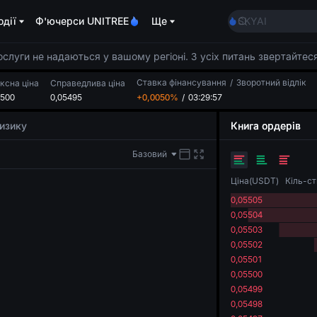
AAOI
одії
Ф'ючерси UNITREE
Ще
SKYAI
Підписка на ри
SPCX зростає, 
луги не надаються у вашому регіоні. З усіх питань звертайтеся
GOLD(XAU)
Ставка фінансування
/
Зворотний відлік
AAOI
ексна ціна
Справедлива ціна
5500
0,05495
+0,0050%
/
03:29:56
SKYAI
Підписка на ри
ризику
Книга ордерів
SPCX зростає, 
Базовий
Ціна
(
USDT
)
Кіль-ст
0,05505
0,05504
0,05503
0,05502
0,05501
0,05500
0,05499
0,05498