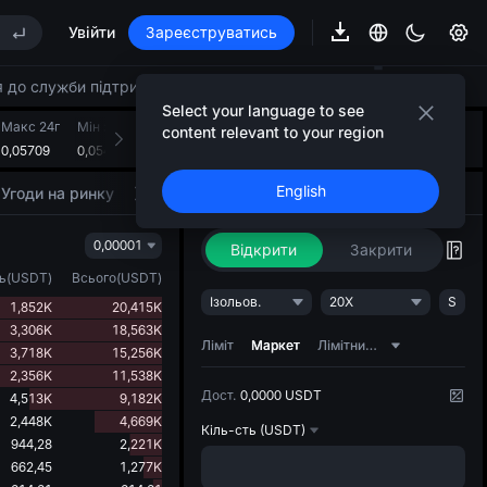
Увійти
Зареєструватись
нок UNITREE STAR 10 серпня
незважаючи на закінчення терміну блокування
 до служби підтримки клієнтів.
Select your language to see
Макс 24г
Мін за 24г
Обсяг 24г(2Z)
Оборот за 24г(USDT)
Зустрічайте: Стратегія ШІ
content relevant to your region
+
1
0,05709
0,05472
2,134M
118,171K
Перетворіть ідеї на стратегічні дії
нок UNITREE STAR 10 серпня
English
Угоди на ринку
Рухи ринку
Торгувати
Стратегія ШІ
NEW
незважаючи на закінчення терміну блокування
0,00001
Відкрити
Закрити
ь
(
USDT
)
Всього
(
USDT
)
Ізольов.
20X
S
1,852K
20,415K
3,306K
18,563K
Ліміт
Маркет
Лімітний ордер зі слідкуванням
3,718K
15,256K
2,356K
11,538K
Дост.
0,0000 USDT
4,513K
9,182K
2,448K
4,669K
Кіль-сть
(USDT)
944,28
2,221K
662,45
1,277K