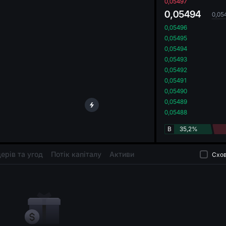
oa
0,05497
0,05494
0,05
0,05496
0,05495
0,05494
0,05493
0,05492
0,05491
0,05490
0,05489
0,05488
B
35,2%
дерів та угод
Потік капіталу
Активи
Схов