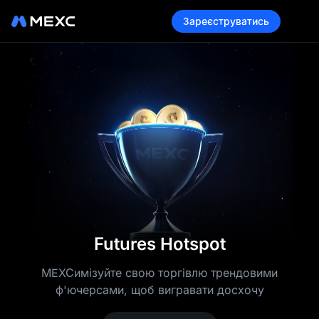
Зареєструватись
Futures Hotspot
MEXCимізуйте свою торгівлю трендовими
ф'ючерсами, щоб вигравати досхочу