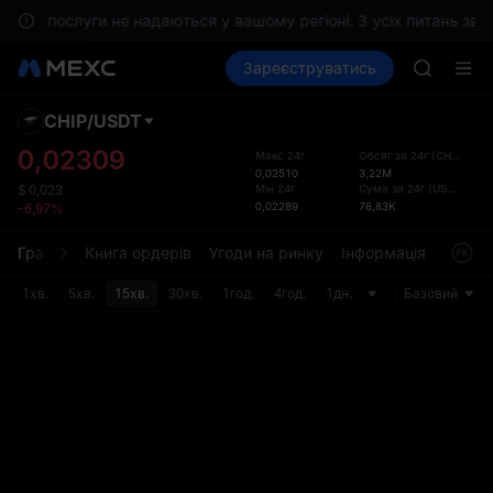
GOLD(X
ам, послуги не надаються у вашому регіоні. З усіх питань звер
AAOI
Купити криптовалюту
Зареєструватись
Ринки
Спот
SKYAI
Ф'юч
Підписк
SPCX зр
CHIP
/
USDT
Стан
GOLD(X
інте
0,02309
Макс 24г
Обсяг за 24г
(
CHIP
)
AAOI
0,02510
3,22M
Сторі
SKYAI
Мін 24г
Сума за 24г
(
USDT
)
$
0,023
торгів
0,02289
78,83K
-6,97%
Підписк
більш
SPCX зр
інтер
Графік
Книга ордерів
Угоди на ринку
Інформація
Торгов
налаш
у роз
1хв.
5хв.
15хв.
30хв.
1год.
4год.
1дн.
Базовий