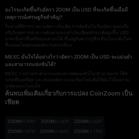
อะไรจะเกิดขึ้นกับอัตรา ZOOM เป็น USD ที่จะเกิดขึ้นเมื่อมี
เหตุการณ์เศรษฐกิจสำคัญ?
ในช่วงที่มีการรายงานอัตราเงินเฟ้อ การตัดสินใจเรื่องอัตราดอกเบี้ย
หรือวิกฤตการณ์ ความผันผวนของค่าเงินเฟียตมักจะเพิ่มสูงขึ้น USD
อาจแข็งค่าขึ้นหรืออ่อนค่าลงได้ ขึ้นอยู่กับความรู้สึกเสี่ยงในระดับโลก
ซึ่งส่งผลโดยตรงต่ออัตราแลกเปลี่ยน
MEXC มั่นใจได้อย่างไรว่าอัตรา ZOOM เป็น USD จะแม่นยำ
และสามารถแข่งขันได้?
MEXC รวบรวมราคาจากแหล่งสภาพคล่องทั่วโลกจำนวนมาก ใช้ส
เปรดที่น้อยที่สุด และอัปเดตอัตราแบบเรียลไทม์เพื่อให้มั่นใจในความ
ถูกต้องและโปร่งใส
ค้นพบเพิ่มเติมเกี่ยวกับการแปลง CoinZoom เป็น
เฟียต
ZOOM
to RWF
ZOOM
to DOP
ZOOM
to GGP
ZOOM
to BTN
ZOOM
to MAD
ZOOM
to TND