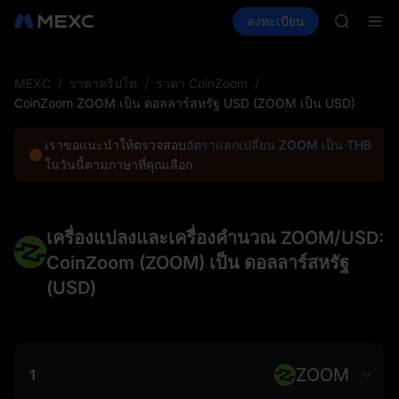
SPCX พุ่ง
ซื้อคริปโต
ตลาด
สปอต
ลงทะเบียน
ฟิวเจอร์ส
GOLD(X
E
SPCX
AAOI
SKYAI
สมัครสมาช
MEXC
/
ราคาคริปโต
/
ราคา CoinZoom
/
SPCX พุ่ง
CoinZoom ZOOM เป็น ดอลลาร์สหรัฐ USD (ZOOM เป็น USD)
GOLD(X
AAOI
เราขอแนะนำให้ตรวจสอบ
อัตราแลกเปลี่ยน ZOOM เป็น THB
SKYAI
ในวันนี้ตามภาษาที่คุณเลือก
สมัครสมาช
SPCX พุ่ง
เครื่องแปลงและเครื่องคำนวณ ZOOM/USD:
CoinZoom (ZOOM) เป็น ดอลลาร์สหรัฐ
(USD)
ZOOM