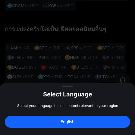
GRAM
to USD
KGEN
to USD
การแปลงคริปโตเป็นเฟียตยอดนิยมอื่นๆ
HAM
to INR
BTC
to EUR
XRP
to SGD
BTC
to CZK
ETH
to PHP
PKR
to AED
HMSTR
to IDR
PI
to INR
DOGE
to INR
TRX
to INR
BTC
to CHF
PI
to PKR
SLP
to PHP
XX
to THB
TON
to RUB
LTC
to RUB
SOL
to PEN
GRASS
to PHP
VIA
to PKR
Select Language
REAL
to VES
Select your language to see content relevant to your region
สำรวจหุ้นยอดนิยมของสหรัฐฯ
English
สมัครเพื่อรับโบนัส 
10,000 USDT
สมัคร
47:59:28