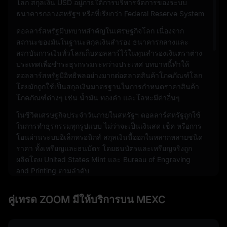
โลก สกุลเงิน USD อยู่ภายใต้การบริหารจัดการของระบบ
ธนาคารกลางสหรัฐฯ หรือที่เรียกว่า Federal Reserve System
ดอลลาร์สหรัฐมีบทบาทสำคัญในเศรษฐกิจโลก เนื่องจาก
สถานะของมันในฐานะสกุลเงินสำรอง ธนาคารกลางและ
สถาบันการเงินทั่วโลกเก็บดอลลาร์ไว้ในทุนสำรองเงินตราต่าง
ประเทศเพื่อชำระธุรกรรมระหว่างประเทศ บทบาทนี้ทำให้
ดอลลาร์สหรัฐมีอิทธิพลอย่างมากต่อตลาดสินค้าโภคภัณฑ์โลก
โดยมักถูกใช้เป็นสกุลเงินมาตรฐานในการกำหนดราคาสินค้า
โภคภัณฑ์ต่างๆ เช่น น้ำมัน ทองคำ และโลหะมีค่าอื่นๆ
ในชีวิตเศรษฐกิจประจำวันภายในสหรัฐฯ ดอลลาร์สหรัฐถูกใช้
ในการทำธุรกรรมทุกรูปแบบ ไม่ว่าจะเป็นเงินสด เช็ค หรือการ
โอนผ่านระบบอิเล็กทรอนิกส์ สกุลเงินนี้ออกในหลากหลายชนิด
ราคา ทั้งเหรียญและธนบัตร โดยธนบัตรและเหรียญจริงถูก
ผลิตโดย United States Mint และ Bureau of Engraving
and Printing ตามลำดับ
นอกจากนี้ ดอลลาร์สหรัฐยังเป็นสกุลเงินที่พบเห็นได้ทั่วไปใน
คู่เทรด ZOOM มีให้บริการบน MEXC
เศรษฐกิจดิจิทัล โดยเป็นสกุลเงินที่มีการซื้อขายมากที่สุดใน
ตลาดแลกเปลี่ยนเงินตราต่างประเทศ คิดเป็นสัดส่วนราว 88%
ของการซื้อขายสกุลเงินทั้งหมด ความโดดเด่นนี้ขยายไปสู่โลก