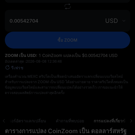
USD
ซื้อ ZOOM
ZOOM เป็น USD:
1 CoinZoom แปลงเป็น $‎0.00542704 USD
อัปเดตล่าสุด :
2026-08-08 12:36:48
รีเฟรช
เครื่องคำนวณ MEXC คริปโตเป็นเฟียตนำเสนออัตราแลกเปลี่ยนแบบเรียลไทม์
สำหรับการแปลงจาก ZOOM เป็น USD ได้อย่างง่ายดาย ราคาคริปโตทั้งหมดเป็น
ข้อมูลแบบเรียลไทม์และสามารถเปลี่ยนแปลงได้อย่างรวดเร็ว เราขอแนะนำให้
ตรวจสอบผลลัพธ์การแปลงล่าสุดอีกครั้ง
ไดรเวอร์อัตราแลกเปลี่ยน
คำถามที่พบบ่อย
การแปลงที่เกี่ยวข้อง
ตารางการแปลง CoinZoom เป็น ดอลลาร์สหรัฐ