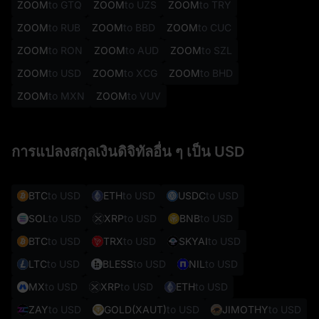
ZOOM
to GTQ
ZOOM
to UZS
ZOOM
to TRY
ZOOM
to RUB
ZOOM
to BBD
ZOOM
to CUC
ZOOM
to RON
ZOOM
to AUD
ZOOM
to SZL
ZOOM
to USD
ZOOM
to XCG
ZOOM
to BHD
ZOOM
to MXN
ZOOM
to VUV
การแปลงสกุลเงินดิจิทัลอื่น ๆ เป็น USD
BTC
to USD
ETH
to USD
USDC
to USD
SOL
to USD
XRP
to USD
BNB
to USD
BTC
to USD
TRX
to USD
SKYAI
to USD
LTC
to USD
BLESS
to USD
NIL
to USD
MX
to USD
XRP
to USD
ETH
to USD
ZAY
to USD
GOLD(XAUT)
to USD
JIMOTHY
to USD