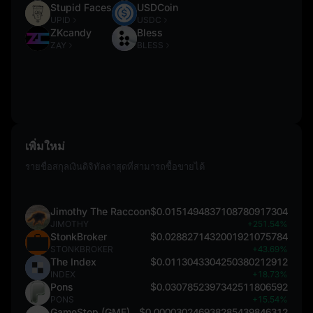
Stupid Faces
USDCoin
UPID
USDC
ZKcandy
Bless
ZAY
BLESS
เพิ่มใหม่
รายชื่อสกุลเงินดิจิทัลล่าสุดที่สามารถซื้อขายได้
Jimothy The Raccoon
$0.0151494837108780917304
JIMOTHY
+251.54%
StonkBroker
$0.0288271432001921075784
STONKBROKER
+43.69%
The Index
$0.0113043304250380212912
INDEX
+18.73%
Pons
$0.0307852397342511806592
PONS
+15.54%
GameStop (GME)
$0.000030246938285439846312