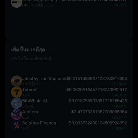
GMEROBINHOOD
+9.72%
เพิ่มขึ้นมากที่สุด
คริปโตปั๊มยอดนิยมวันนี้
Jimothy The Raccoon
$0.0151494837108780917304
JIMOTHY
+251.54%
Tutorial
$0.0600816457216040982912
TUT
+64.30%
BluWhale AI
$0.018755503081725766428
BLUAI
+48.69%
Audiera
$2.47073361082206035364
BEAT
+23.51%
Solstice Finance
$0.093732490194508924992
SLX
+19.84%