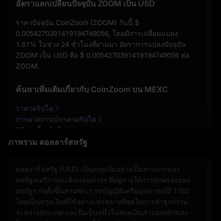
อัตราแลกเปลี่ยนปัจจุบัน ZOOM เป็น USD
ราคาปัจจุบัน CoinZoom (ZOOM) วันนี้
$
0.0054270391419194749056
, โดยมีการเปลี่ยนแปลง
1.61%
ในช่วง 24 ชั่วโมงที่ผ่านมา อัตราการแปลงปัจจุบัน
ZOOM เป็น USD คือ
$ 0.0054270391419194749056
ต่อ
ZOOM.
ค้นหาเพิ่มเติมเกี่ยวกับ CoinZoom บน MEXC
ราคาคริปโต
การคาดการณ์ราคาคริปโต
วิธีการซื้อคริปโต
ภาพรวม ดอลลาร์สหรัฐ
ดอลลาร์สหรัฐ (USD) เป็นสกุลเงินอย่างเป็นทางการของ
สหรัฐอเมริกาและดินแดนต่างๆ ที่อยู่ภายใต้การปกครองของ
สหรัฐฯ ก่อตั้งขึ้นตามพระราชบัญญัติเหรียญกษาปณ์ปี 1792
โดยเป็นสกุลเงินที่ใช้อย่างแพร่หลายที่สุดในการทำธุรกรรม
ระหว่างประเทศ และถือเป็นหนึ่งในสกุลเงินสำรองหลักของ