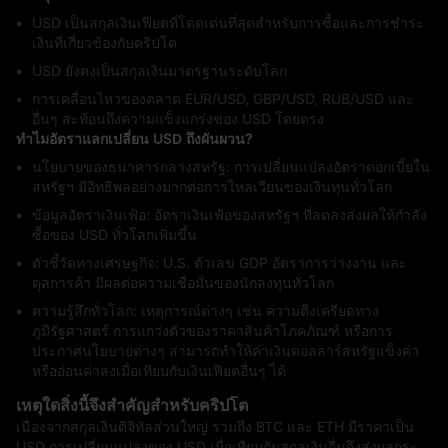
USD เป็นสกุลเงินเฟียตที่โดดเด่นที่สุดสำหรับการซื้อและการชำระ
เงินที่เกี่ยวข้องกับคริปโต
USD ยังคงเป็นสกุลเงินมาตรฐานระดับโลก
การเคลื่อนไหวของตลาด EUR/USD, GBP/USD, RUB/USD และ
อื่นๆ สะท้อนถึงความแข็งแกร่งของ USD โดยตรง
ทำไมอัตราแลกเปลี่ยน USD ถึงผันผวน?
นโยบายของธนาคารกลางสหรัฐ: การเปลี่ยนแปลงอัตราดอกเบี้ยใน
สหรัฐฯ มีอิทธิพลอย่างมากต่อการไหลเวียนของเงินทุนทั่วโลก
ข้อมูลอัตราเงินเฟ้อ: อัตราเงินเฟ้อของสหรัฐฯ ที่ลดลงส่งผลให้กำลัง
ซื้อของ USD ทั่วโลกเพิ่มขึ้น
ตัวชี้วัดทางเศรษฐกิจ: U.S. ตัวเลข GDP อัตราการว่างงาน และ
ดุลการค้า มีผลต่อความเชื่อมั่นของนักลงทุนทั่วโลก
ความรู้สึกทั่วโลก: เหตุการณ์ต่างๆ เช่น ความตึงเครียดทาง
ภูมิรัฐศาสตร์ การแกว่งตัวของราคาสินค้าโภคภัณฑ์ หรือการ
ประกาศนโยบายต่างๆ สามารถทำให้ค่าเงินดอลลาร์สหรัฐแข็งค่า
หรืออ่อนค่าลงเมื่อเทียบกับเงินเฟียตอื่นๆ ได้
เหตุใดสิ่งนี้จึงสำคัญสำหรับคริปโต
เนื่องจากสกุลเงินดิจิทัลส่วนใหญ่ รวมถึง BTC และ ETH มีราคาเป็น
USD การเปลี่ยนแปลงของ USD เมื่อเทียบกับสกุลเงินอื่นจึงส่งผลกระ