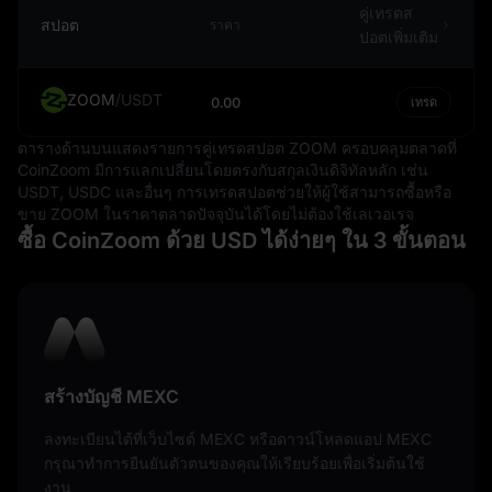
คริปโตเคอร์เรนซีเช่นกัน โดยสินทรัพย์ดิจิทัลจำนวนมากถูกซื้อ
คู่เทรดส
สปอต
ราคา
ขายเทียบกับดอลลาร์สหรัฐ และเหรียญสเตเบิลคอยน์บางส่วนก็
ปอตเพิ่มเติม
ผูกติดกับสกุลเงินนี้ด้วย
ทั้งนี้ แม้ว่าดอลลาร์สหรัฐจะเป็นสกุลเงินที่มั่นคงและเป็นที่
ZOOM
/
USDT
0.00
เทรด
ยอมรับทั่วโลก แต่ก็ไม่ได้ปลอดภัยจากความผันผวนของมูลค่า
ความเปลี่ยนแปลงเหล่านี้อาจได้รับผลกระทบจากปัจจัยต่างๆ
ตารางด้านบนแสดงรายการคู่เทรดสปอต ZOOM ครอบคลุมตลาดที่
CoinZoom มีการแลกเปลี่ยนโดยตรงกับสกุลเงินดิจิทัลหลัก เช่น
มากมาย เช่น อัตราเงินเฟ้อ อัตราดอกเบี้ย ความมั่นคงทางการ
USDT, USDC และอื่นๆ การเทรดสปอตช่วยให้ผู้ใช้สามารถซื้อหรือ
เมือง และผลประกอบการทางเศรษฐกิจ อย่างไรก็ตาม สถานะ
ขาย ZOOM ในราคาตลาดปัจจุบันได้โดยไม่ต้องใช้เลเวอเรจ
ของดอลลาร์สหรัฐในฐานะสกุลเงินสำรองมักช่วยสร้างเกราะ
ซื้อ CoinZoom ด้วย USD ได้ง่ายๆ ใน 3 ขั้นตอน
ป้องกันความผันผวนเหล่านี้ได้ในระดับหนึ่ง
กล่าวโดยสรุป ดอลลาร์สหรัฐไม่ได้เป็นเพียงสกุลเงินประจำ
ชาติของสหรัฐฯ เท่านั้น แต่ยังเป็นผู้เล่นสำคัญในระบบการเงิน
โลก ที่มีอิทธิพลต่อการค้าระหว่างประเทศ การกำหนดราคา
สินค้าโภคภัณฑ์ และแม้กระทั่งเศรษฐกิจดิจิทัล มันคือ
สัญลักษณ์ของเสถียรภาพและความแข็งแกร่งทางเศรษฐกิจ ซึ่ง
สร้างบัญชี MEXC
มักถูกใช้เป็นเกณฑ์มาตรฐานในการวัดค่าของสกุลเงินอื่นๆ อีก
ด้วย
ลงทะเบียนได้ที่เว็บไซต์ MEXC หรือดาวน์โหลดแอป MEXC
กรุณาทำการยืนยันตัวตนของคุณให้เรียบร้อยเพื่อเริ่มต้นใช้
งาน