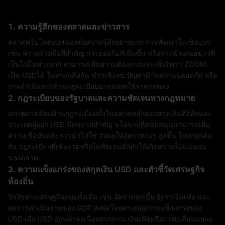
1. ความรู้สึกของตลาดและข่าวสาร
ตลาดคริปโตตอบสนองต่อความรู้สึกอย่างมาก การพัฒนาในเชิงบวก
เช่น ความร่วมมือที่สำคัญ การยอมรับที่เพิ่มขึ้น หรือการนำเสนอข่าวที่
เป็นไปในทางบวก สามารถเพิ่มความต้องการและเพิ่มอัตรา ZOOM
เป็น USDได้ ในทางกลับกัน ข่าวเชิงลบ ปัญหาด้านความปลอดภัย หรือ
การดำเนินการด้านกฎระเบียบอาจส่งผลให้ราคาลดลง
2. กฎระเบียบของรัฐบาลและความชัดเจนทางกฎหมาย
สภาพแวดล้อมด้านกฎระเบียบทั้งในตลาดหลักของสกุลเงินดิจิทัลและ
ประเทศผู้ออก USD มีบทบาทสำคัญ นโยบายที่สนับสนุนสามารถเพิ่ม
ความเชื่อมั่นและการนำไปใช้ ส่งผลให้อัตราต่างๆ สูงขึ้น ในทางกลับ
กัน กฎระเบียบที่เข้มงวดหรือไม่ชัดเจนมักทำให้เกิดความไม่แน่นอน
ของตลาด
3. ความแข็งแกร่งของสกุลเงิน USD และตัวชี้วัดเศรษฐกิจ
ท้องถิ่น
ปัจจัยทางเศรษฐกิจแบบดั้งเดิม เช่น อัตราดอกเบี้ย อัตราเงินเฟ้อ และ
ผลการดำเนินงานของ GDP ส่งผลโดยตรงต่อความแข็งแกร่งของ
USD เมื่อ USD อ่อนค่าลงเนื่องจากภาวะเงินเฟ้อหรือการเปลี่ยนแปลง