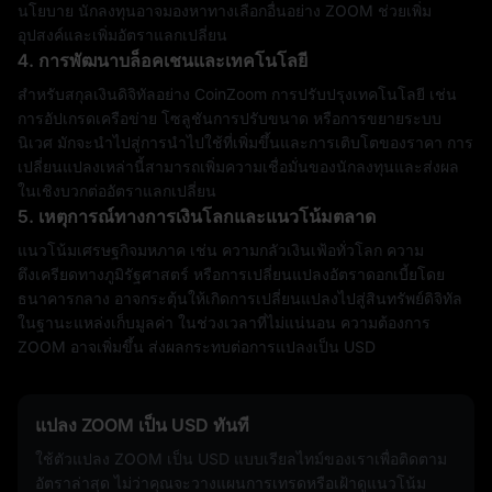
นโยบาย นักลงทุนอาจมองหาทางเลือกอื่นอย่าง ZOOM ช่วยเพิ่ม
อุปสงค์และเพิ่มอัตราแลกเปลี่ยน
4. การพัฒนาบล็อคเชนและเทคโนโลยี
สำหรับสกุลเงินดิจิทัลอย่าง CoinZoom การปรับปรุงเทคโนโลยี เช่น
การอัปเกรดเครือข่าย โซลูชันการปรับขนาด หรือการขยายระบบ
นิเวศ มักจะนำไปสู่การนำไปใช้ที่เพิ่มขึ้นและการเติบโตของราคา การ
เปลี่ยนแปลงเหล่านี้สามารถเพิ่มความเชื่อมั่นของนักลงทุนและส่งผล
ในเชิงบวกต่ออัตราแลกเปลี่ยน
5. เหตุการณ์ทางการเงินโลกและแนวโน้มตลาด
แนวโน้มเศรษฐกิจมหภาค เช่น ความกลัวเงินเฟ้อทั่วโลก ความ
ตึงเครียดทางภูมิรัฐศาสตร์ หรือการเปลี่ยนแปลงอัตราดอกเบี้ยโดย
ธนาคารกลาง อาจกระตุ้นให้เกิดการเปลี่ยนแปลงไปสู่สินทรัพย์ดิจิทัล
ในฐานะแหล่งเก็บมูลค่า ในช่วงเวลาที่ไม่แน่นอน ความต้องการ
ZOOM อาจเพิ่มขึ้น ส่งผลกระทบต่อการแปลงเป็น USD
แปลง ZOOM เป็น USD ทันที
ใช้ตัวแปลง ZOOM เป็น USD แบบเรียลไทม์ของเราเพื่อติดตาม
อัตราล่าสุด ไม่ว่าคุณจะวางแผนการเทรดหรือเฝ้าดูแนวโน้ม