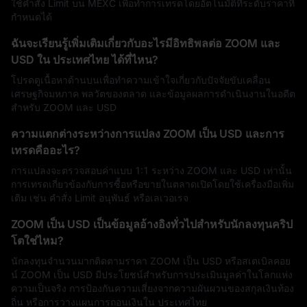
ใช้คำสั่ง Limit บน MEXC เพื่อทำการเทรดโดยอัตโนมัติที่ระดับราคาที่
กำหนดได้
ฉันจะเรียนรู้เพิ่มเติมเกี่ยวกับอะไรมีอิทธิพลต่อ ZOOM และ
USD ใน ประเทศไทย ได้ที่ไหน?
โปรดดูเนื้อหาด้านบนเพื่อทำความเข้าใจเกี่ยวกับปัจจัยขับเคลื่อน
เศรษฐกิจมหภาค พลวัตของตลาด และข้อมูลผลการดำเนินงานในอดีต
สำหรับ ZOOM และ USD
ความแตกต่างระหว่างการแปลง ZOOM เป็น USD และการ
เทรดคืออะไร?
การแปลงจะตรวจสอบค่าแบบ 1:1 ระหว่าง ZOOM และ USD เท่านั้น
การเทรดเกี่ยวข้องกับการซื้อหรือขายในตลาดเปิดโดยใช้เครื่องมือเพิ่ม
เติม เช่น คำสั่ง Limit อนุพันธ์ หรือเลเวอเรจ
ZOOM เป็น USD เป็นข้อมูลอ้างอิงทั่วไปสำหรับนักลงทุนคริป
โตใช่ไหม?
นักลงทุนจำนวนมากติดตามราคา ZOOM เป็น USD หรือสเตเบิลคอย
น์ ZOOM เป็น USD มีประโยชน์สำหรับการประเมินมูลค่าในโลกแห่ง
ความเป็นจริง การป้องกันความเสี่ยงจากความผันผวนของสกุลเงินท้อง
ถิ่น หรือการวางแผนการถอนเงินใน ประเทศไทย