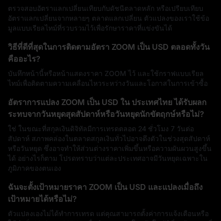
ตรวจสอบอัตราแลกเปลี่ยนเทียบกับดัชนีตลาดหลัก หรือเปรียบเทียบ
อัตราแลกเปลี่ยนจากหลายๆ ตลาดแลกเปลี่ยน ตัวแปลงของเราใช้ข้อ
มูลแบบเรียลไทม์ที่รวบรวมไว้เพื่อรักษาราคาที่แข่งขันได้
วิธีที่ดีที่สุดในการติดตามอัตรา ZOOM เป็น USD ตลอดทั้งวัน
คืออะไร?
บันทึกหน้านี้หรือหน้าแสดงราคา ZOOM ไว้ และใช้กราฟแบบเรียล
ไทม์เพื่อติดตามความเคลื่อนไหวระหว่างวันและโอกาสในการเข้าซื้อ
อัตราการแปลง ZOOM เป็น USD ใน ประเทศไทย ได้รับผลก
ระทบจากวันหยุดสุดสัปดาห์หรือวันหยุดนักขัตฤกษ์หรือไม่?
ใช่ ในขณะที่สกุลเงินดิจิทัลมีการเทรดตลอด 24 ชั่วโมง 7 วันต่อ
สัปดาห์ สภาพคล่องในตลาดสกุลเงินทั่วไปอาจตึงตัวในช่วงสุดสัปดาห์
หรือวันหยุด ซึ่งอาจทำให้ส่วนต่างราคาเพิ่มขึ้นหรือความผันผวนสูงขึ้น
ได้ อย่างไรก็ตาม โปรดทราบว่าแต่ละประเทศอาจมีวันหยุดเฉพาะใน
ภูมิภาคของตนเอง
ฉันจะตั้งเป้าหมายราคา ZOOM เป็น USD และแปลงเมื่อถึง
เป้าหมายได้หรือไม่?
ตัวแปลงเองไม่ได้ทำการเทรด แต่คุณสามารถตั้งค่าการแจ้งเตือนหรือ