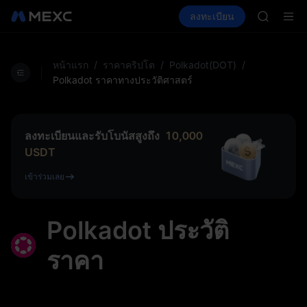
GOLD(X
ซื้อคริปโต
ตลาด
สปอต
ลงทะเบียน
ฟิวเจอร์ส
AAOI
E
SPCX
SKYAI
สมัครสมาช
SPCX พุ่ง
หน้าแรก
/
ราคาคริปโต
/
Polkadot(DOT)
/
GOLD(X
Polkadot ราคาทางประวัติศาสตร์
AAOI
SKYAI
สมัครสมาช
ลงทะเบียนและรับโบนัสสูงถึง
10,000
SPCX พุ่ง
USDT
เข้าร่วมเลย
Polkadot ประวัติ
ราคา