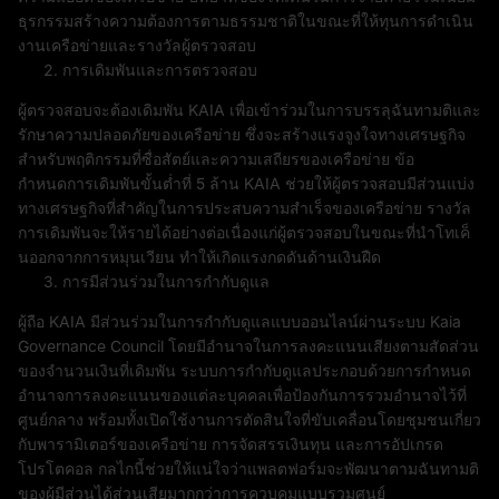
ธุรกรรมสร้างความต้องการตามธรรมชาติในขณะที่ให้ทุนการดำเนิน
งานเครือข่ายและรางวัลผู้ตรวจสอบ
การเดิมพันและการตรวจสอบ
ผู้ตรวจสอบจะต้องเดิมพัน KAIA เพื่อเข้าร่วมในการบรรลุฉันทามติและ
รักษาความปลอดภัยของเครือข่าย ซึ่งจะสร้างแรงจูงใจทางเศรษฐกิจ
สำหรับพฤติกรรมที่ซื่อสัตย์และความเสถียรของเครือข่าย ข้อ
กำหนดการเดิมพันขั้นต่ำที่ 5 ล้าน KAIA ช่วยให้ผู้ตรวจสอบมีส่วนแบ่ง
ทางเศรษฐกิจที่สำคัญในการประสบความสำเร็จของเครือข่าย รางวัล
การเดิมพันจะให้รายได้อย่างต่อเนื่องแก่ผู้ตรวจสอบในขณะที่นำโทเค็
นออกจากการหมุนเวียน ทำให้เกิดแรงกดดันด้านเงินฝืด
การมีส่วนร่วมในการกำกับดูแล
ผู้ถือ KAIA มีส่วนร่วมในการกำกับดูแลแบบออนไลน์ผ่านระบบ Kaia
Governance Council โดยมีอำนาจในการลงคะแนนเสียงตามสัดส่วน
ของจำนวนเงินที่เดิมพัน ระบบการกำกับดูแลประกอบด้วยการกำหนด
อำนาจการลงคะแนนของแต่ละบุคคลเพื่อป้องกันการรวมอำนาจไว้ที่
ศูนย์กลาง พร้อมทั้งเปิดใช้งานการตัดสินใจที่ขับเคลื่อนโดยชุมชนเกี่ยว
กับพารามิเตอร์ของเครือข่าย การจัดสรรเงินทุน และการอัปเกรด
โปรโตคอล กลไกนี้ช่วยให้แน่ใจว่าแพลตฟอร์มจะพัฒนาตามฉันทามติ
ของผู้มีส่วนได้ส่วนเสียมากกว่าการควบคุมแบบรวมศูนย์