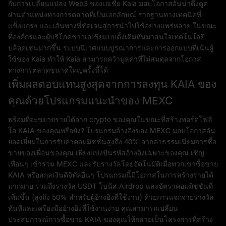
กับการเปลี่ยนแปลง Web3 ของเอเชีย Kaia มอบโอกาสอันน่าดึงดูด
ผ่านตำแหน่งทางการตลาดที่เป็นเอกลักษณ์ รากฐานทางเทคนิคที่
แข็งแกร่ง และเส้นทางที่ชัดเจนสู่การนำไปใช้อย่างแพร่หลาย ในขณะ
ที่องค์กรและผู้บริโภคชาวเอเชียแบบดั้งเดิมหันมาสนใจเทคโนโลยี
บล็อคเชนมากขึ้น ระบบนิเวศแบบบูรณาการและการออกแบบที่เน้นผู้
ใช้ของ Kaia ทำให้ Kaia สามารถคว้ามูลค่าที่ไม่สมดุลจากโอกาส
ทางการตลาดขนาดใหญ่ครั้งนี้ได้
เพิ่มผลตอบแทนสูงสุดจากการลงทุน KAIA ของ
คุณด้วยโปรแกรมแนะนำของ MEXC
พร้อมที่จะขยายรายได้จาก crypto ของคุณในขณะที่สร้างพอร์ตโฟลิ
โอ KAIA ของคุณหรือยัง? โปรแกรมอ้างอิงของ MEXC มอบโอกาสอัน
ยอดเยี่ยมในการรับค่าคอมมิชชั่นสูงถึง 40% จากค่าธรรมเนียมการซื้อ
ขายของเพื่อนของคุณ เพียงแบ่งปันรหัสอ้างอิงเฉพาะของคุณ เชิญ
เพื่อนๆ เข้าร่วม MEXC และรับรางวัลโดยอัตโนมัติเมื่อพวกเขาซื้อขาย
KAIA หรือสกุลเงินดิจิทัลอื่นๆ โปรแกรมนี้มีโอกาสในการสร้างรายได้
มากมาย รวมถึงรางวัล USDT โบนัส Airdrop และอัตราคอมมิชชันที่
เพิ่มขึ้น (สูงถึง 50% สำหรับผู้อ้างอิงที่ใช้งาน) ด้วยการแจกจ่ายรางวัล
ทันทีและเครื่องมืออ้างอิงที่ใช้งานง่าย คุณสามารถเปลี่ยน
ประสบการณ์การซื้อขาย KAIA ของคุณให้กลายเป็นโครงการที่สร้าง