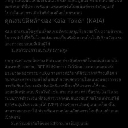
รากฐานที่ยั่งยืนให้กับระบบนิเวศที่ผสานกัน มูลนิธิ Kaia ที่เพิ่งก่อตั้งขึ้น
จะทำหน้าที่ชี้นำการพัฒนาแพลตฟอร์มโดยเน้นที่การกำกับดูแลที่
โปร่งใสและการเติบโตที่ขับเคลื่อนโดยชุมชน
คุณสมบัติหลักของ Kaia Token (KAIA)
Kaia นำเสนอโซลูชั่นบล็อคเชนที่ครอบคลุมซึ่งช่วยแก้ไขความท้าทาย
ในการนำไปใช้ในโลกแห่งความเป็นจริงด้วยเทคโนโลยีเชิงนวัตกรรม
และการออกแบบที่เน้นผู้ใช้
สถาปัตยกรรมประสิทธิภาพสูง
รากฐานทางเทคนิคของ Kaia มอบประสิทธิภาพที่โดดเด่นผ่านกลไก
ฉันทามติ Istanbul BFT ที่ได้รับการปรับให้เหมาะสม แพลตฟอร์ม
ประมวลผลธุรกรรม 4,000 รายการต่อวินาทีด้วยเวลาสร้างบล็อก 1
วินาทีและธุรกรรมเสร็จสิ้นทันที ช่วยขจัดความไม่แน่นอนของการรอ
การยืนยันบล็อก ระดับประสิทธิภาพนี้ช่วยให้สามารถใช้งาน
แอปพลิเคชันแบบเรียลไทม์ เช่น การเล่นเกม การซื้อขาย DeFi และ
ระบบการชำระเงิน ที่ต้องการเวลาตอบสนองทันที กลไกฉันทามติใช้
ฟังก์ชันสุ่มที่ตรวจสอบได้ (VRF) สำหรับการเลือกผู้เสนอบล็อกที่ไม่
สามารถคาดเดาได้ ช่วยเพิ่มความปลอดภัยต่อการโจมตีแบบกำหนด
เป้าหมาย
ความเข้ากันได้ของ Ethereum เต็มรูปแบบ