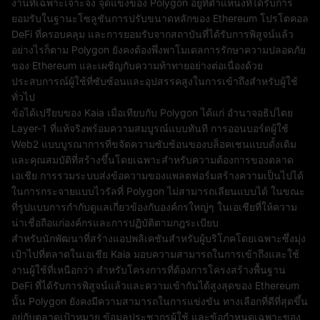
งานที่เฉพาะเจาะจง จุดแข็งของ Polygon อยู่ที่ตำแหน่งที่ได้รับการ
ยอมรับในฐานะโซลูชันการปรับขนาดหลักของ Ethereum โปรโตคอล
DeFi ที่ครอบคลุม และการยอมรับจากสถาบันที่ได้รับการพิสูจน์แล้ว
อย่างไรก็ตาม Polygon ยังคงต้องพึ่งพาโมเดลการรักษาความปลอดภัย
ของ Ethereum และเผชิญกับความท้าทายอย่างต่อเนื่องด้วย
ประสบการณ์ผู้ใช้ที่ซับซ้อนและอุปสรรคสูงในการเข้าถึงสำหรับผู้ใช้
ทั่วไป
ข้อได้เปรียบของ Kaia เมื่อเทียบกับ Polygon ได้แก่ อำนาจอธิปไตย
Layer-1 ที่แท้จริงพร้อมความสมบูรณ์แบบทันที การออนบอร์ดผู้ใช้
Web2 แบบบูรณาการที่ขจัดความซับซ้อนของบล็อคเชนแบบดั้งเดิม
และคุณสมบัติที่สร้างขึ้นโดยเฉพาะสำหรับความต้องการของตลาด
เอเชีย การรวมระบบส่งข้อความของแพลตฟอร์มสร้างความเป็นไปได้
ในการกระจายแบบไวรัลที่ Polygon ไม่สามารถเลียนแบบได้ ในขณะ
ที่รูปแบบการกำกับดูแลเกี่ยวข้องกับองค์กรใหญ่ๆ ในเอเชียที่ให้ความ
น่าเชื่อถือแก่องค์กรและการปฏิบัติตามกฎระเบียบ
สำหรับนักพัฒนาที่สร้างแอปพลิเคชันสำหรับผู้บริโภคโดยเฉพาะซึ่งมุ่ง
เป้าไปที่ตลาดในเอเชีย Kaia มอบความสามารถในการเข้าถึงและใช้
งานผู้ใช้ที่เหนือกว่า สำหรับโครงการที่ต้องการโครงสร้างพื้นฐาน
DeFi ที่ได้รับการพิสูจน์แล้วและความเข้ากันได้สูงสุดของ Ethereum
นั้น Polygon ยังคงมีความสามารถในการแข่งขัน ทางเลือกที่ดีที่สุดขึ้น
อยู่กับตลาดเป้าหมาย ข้อมูลประชากรผู้ใช้ และข้อกำหนดเฉพาะของ