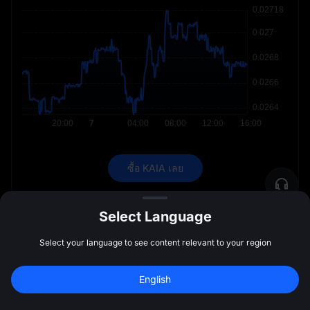
ซื้อ KAIA เลย
Select Language
Select your language to see content relevant to your region
บทความนี้ที่เขียนโดย
MEXC
มีไว้เพื่อวัตถุประสงค์ในการให้ข้อมูล
เท่านั้น และไม่ถือเป็นคำแนะนำทางการเงินหรือการลงทุนแต่อย่างใด
English
สมัครเพื่อรับโบนัส 
10,000 USDT
สมัคร
ตลาดสกุลเงินดิจิทัลมีความเสี่ยงอย่างมาก โปรดดำเนินการวิจัยอิสระ
47:59:45
หรือปรึกษาผู้เชี่ยวชาญที่มีคุณสมบัติก่อนตัดสินใจลงทุนใดๆ มุมมองที่