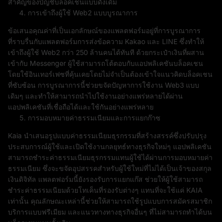
สำคัญของบัญชีบล็อคเชนแบบดั้งเดิม
การเข้าถึงผู้ใช้ Web2 แบบบูรณาการ
ข้อเสนอคุณค่าที่เป็นเอกลักษณ์ของแพลตฟอร์มอยู่ที่การบูรณาการ
ที่ราบรื่นกับแพลตฟอร์มการส่งข้อความ Kakao และ LINE ซึ่งทำให้
เข้าถึงผู้ใช้ Web2 กว่า 250 ล้านคนได้ทันที ด้วยกระเป๋าเงินที่ผสาน
เข้ากับ Messenger ผู้ใช้สามารถโต้ตอบกับแอปพลิเคชันบล็อคเชน
โดยใช้อินเทอร์เฟซที่คุ้นเคยโดยไม่จำเป็นต้องเข้าใจแนวคิดบล็อคเชน
ที่ซับซ้อน การบูรณาการนี้ช่วยขจัดปัญหาการใช้งาน Web3 แบบ
เดิมๆ และทำให้สามารถนำไปใช้งานอย่างแพร่หลายได้ผ่าน
แอปพลิเคชันที่เชื่อถือได้และใช้กันอย่างแพร่หลาย
การมอบหมายค่าธรรมเนียมและการแยกก๊าซ
Kaia นำเสนอรูปแบบค่าธรรมเนียมธุรกรรมที่สร้างสรรค์ซึ่งปรับปรุง
ประสบการณ์ผู้ใช้และเปิดใช้งานกลยุทธ์ทางธุรกิจใหม่ๆ แอปพลิเคชัน
สามารถชำระค่าธรรมเนียมธุรกรรมแทนผู้ใช้ได้ผ่านการมอบหมายค่า
ธรรมเนียม ซึ่งจะขจัดอุปสรรคสำหรับผู้ใช้ใหม่ที่ไม่ได้เป็นเจ้าของสกุล
เงินดิจิทัล แพลตฟอร์มนี้ยังรองรับการแยกแก๊ส ช่วยให้ผู้ใช้สามารถ
ชำระค่าธรรมเนียมด้วยโทเค็นที่รองรับต่างๆ แทนที่จะใช้แค่ KAIA
เท่านั้น คุณลักษณะเหล่านี้ช่วยให้สามารถใช้รูปแบบการสมัครสมาชิก
บริการแบบฟรีเมียม และแนวทางทางธุรกิจอื่นๆ ที่ไม่สามารถทำได้บน