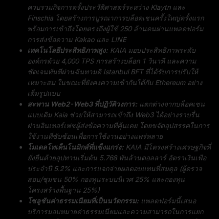
ควบรวมกิจการครั้งประวัติศาสตร์ระหว่าง Klaytn และ
Finschia โดยสร้างการบูรณาการบล็อคเชนครั้งใหญ่ครั้งแรก
พร้อมการเข้าถึงโดยตรงถึงผู้ใช้ 250 ล้านคนผ่านแพลตฟอร์ม
การส่งข้อความ Kakao และ LINE
เทคโนโลยีประสิทธิภาพสูง:
KAIA มอบประสิทธิภาพระดับ
องค์กรด้วย 4,000 TPS การสร้างบล็อก 1 วินาที และความ
ชัดเจนทันทีผ่านฉันทามติ Istanbul BFT ที่ได้รับการปรับให้
เหมาะสม ในขณะที่ยังคงความเข้ากันได้กับ Ethereum อย่าง
เต็มรูปแบบ
สะพาน Web2-Web3 ที่ปฏิวัติวงการ:
แตกต่างจากบล็อคเชน
แบบเดิม Kaia ช่วยให้สามารถเข้าถึง Web3 ได้อย่างราบรื่น
ผ่านอินเทอร์เฟซผู้ส่งข้อความที่คุ้นเคย โดยขจัดอุปสรรคในการ
ใช้งานที่ซับซ้อนเพื่อการใช้งานอย่างแพร่หลาย
โมเดลโทเค็นโนมิกส์ที่แข็งแกร่ง:
KAIA มีโครงสร้างเศรษฐกิจที่
ยั่งยืนด้วยอุปทานเริ่มต้น 5.768 พันล้านดอลลาร์ อัตราเงินเฟ้อ
ประจำปี 5.2% และการแจกจ่ายผลตอบแทนที่สมดุล (ผู้ตรวจ
สอบ/ชุมชน 50% กองทุนระบบนิเวศ 25% และกองทุน
โครงสร้างพื้นฐาน 25%)
โซลูชันค่าธรรมเนียมที่เป็นนวัตกรรม:
แพลตฟอร์มนี้เสนอ
บริการมอบหมายค่าธรรมเนียมและความสามารถในการแยก