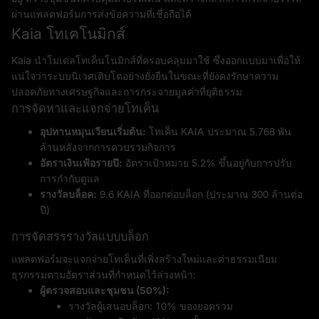
ผ่านแพลตฟอร์มการส่งข้อความที่เชื่อถือได้
Kaia โทเคโนมิกส์
Kaia นำโมเดลโทเค็นโนมิกส์ที่ครอบคลุมมาใช้ ซึ่งออกแบบมาเพื่อให้
แน่ใจว่าระบบนิเวศเติบโตอย่างยั่งยืนในขณะที่ยังคงรักษาความ
ปลอดภัยทางเศรษฐกิจและการกระจายมูลค่าที่ยุติธรรม
การจัดหาและแจกจ่ายโทเค็น
อุปทานหมุนเวียนเริ่มต้น:
โทเค็น KAIA ประมาณ 5.768 พัน
ล้านหลังจากการควบรวมกิจการ
อัตราเงินเฟ้อรายปี:
อัตราเป้าหมาย 5.2% ขึ้นอยู่กับการปรับ
การกำกับดูแล
รางวัลบล็อค:
9.6 KAIA ที่ออกต่อบล็อก (ประมาณ 300 ล้านต่อ
ปี)
การจัดสรรรางวัลแบบบล็อก
แพลตฟอร์มจะแจกจ่ายโทเค็นที่เพิ่งสร้างใหม่และค่าธรรมเนียม
ธุรกรรมตามอัตราส่วนที่กำหนดไว้ล่วงหน้า:
ผู้ตรวจสอบและชุมชน (50%):
รางวัลผู้เสนอบล็อก: 10% ของยอดรวม