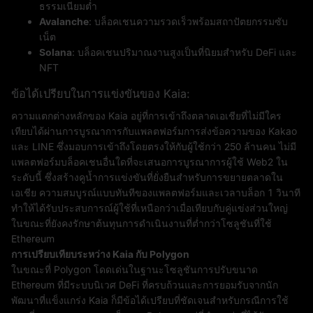
ธรรมเนียมต่ำ
Avalanche
: บล็อคเชนความรวดเร็วพร้อมสถาปัตยกรรมซับ
เน็ต
Solana
: บล็อคเชนปริมาณงานสูงเป็นที่นิยมสำหรับ DeFi และ
NFT
ข้อได้เปรียบในการแข่งขันของ Kaia:
ความแตกต่างหลักของ Kaia อยู่ที่การเข้าถึงตลาดเอเชียที่ไม่มีใคร
เทียบได้ผ่านการบูรณาการกับแพลตฟอร์มการส่งข้อความของ Kakao
และ LINE ซึ่งมอบการเข้าถึงโดยตรงให้กับผู้ใช้กว่า 250 ล้านคน ไม่มี
แพลตฟอร์มบล็อคเชนอื่นใดที่จะเสนอการบูรณาการผู้ใช้ Web2 ใน
ระดับนี้ ซึ่งสร้างคูน้ำการแข่งขันที่ยั่งยืนสำหรับการขยายตลาดใน
เอเชีย ความสมบูรณ์แบบทันทีของแพลตฟอร์มและเวลาบล็อก 1 วินาที
ทำให้ได้รับประสบการณ์ผู้ใช้ที่เหนือกว่าเมื่อเทียบกับคู่แข่งส่วนใหญ่
ในขณะที่ยังคงรักษาต้นทุนการดำเนินงานที่ต่ำกว่าโซลูชันที่ใช้
Ethereum
การเปรียบเทียบระหว่าง Kaia กับ Polygon
ในขณะที่ Polygon โดดเด่นในฐานะโซลูชันการปรับขนาด
Ethereum ที่มีระบบนิเวศ DeFi ที่ครบถ้วนและการยอมรับจากนัก
พัฒนาที่แข็งแกร่ง Kaia ก็มีข้อได้เปรียบที่ชัดเจนสำหรับกรณีการใช้