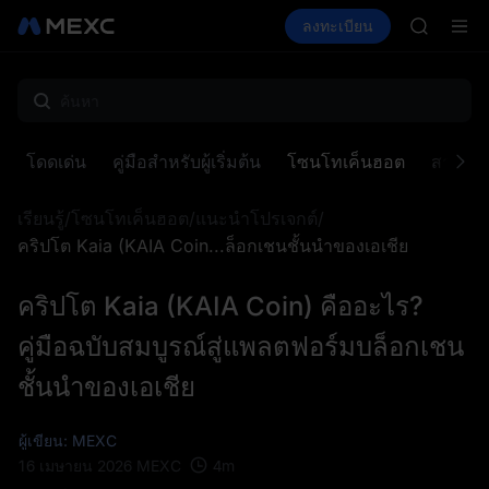
AAOI
ซื้อคริปโต
ตลาด
สปอต
ลงทะเบียน
ฟิวเจอร์ส
SKYAI
UNITREE
สมัครสมาช
SPCX พุ่ง
GOLD(X
AAOI
SKYAI
โดดเด่น
คู่มือสำหรับผู้เริ่มต้น
โซนโทเค็นฮอต
สารานุ
สมัครสมาช
SPCX พุ่ง
เรียนรู้
/
โซนโทเค็นฮอต
/
แนะนำโปรเจกต์
/
คริปโต Kaia (KAIA Coin...ล็อกเชนชั้นนำของเอเชีย
คริปโต Kaia (KAIA Coin) คืออะไร?
คู่มือฉบับสมบูรณ์สู่แพลตฟอร์มบล็อกเชน
ชั้นนำของเอเชีย
ผู้เขียน: MEXC
4
m
16 เมษายน 2026
MEXC