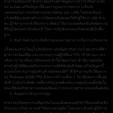
ค่าธรรมเนียมแก๊ส ซึ่งสร้างอุปสรรคสำคัญต่อการนำไปใช้อย่างแพร่
หลาย Kaia แก้ไขปัญหานี้ด้วยการบูรณาการอย่างราบรื่นกับ
แพลตฟอร์มการส่งข้อความของ Kakao และ LINE โดยมอบอินเท
อร์เฟซที่คุ้นเคยสำหรับการโต้ตอบบล็อคเชนให้กับผู้ใช้กว่า 250 ล้าน
คน ผู้ใช้สามารถเข้าถึงบริการ Web3 ได้ผ่านแอปพลิเคชันส่งข้อความ
ที่มีอยู่โดยไม่จำเป็นต้องเข้าใจความซับซ้อนของบล็อคเชนที่เป็นพื้น
ฐาน
ข้อจำกัดด้านประสิทธิภาพและความสามารถในการปรับขนาด
บล็อคเชนส่วนใหญ่ในปัจจุบันประสบปัญหากับความเร็วธุรกรรมที่ช้า
ค่าธรรมเนียมที่สูง และประสบการณ์ผู้ใช้ที่แย่ TPS 15-30 และเวลา
บล็อก 12 วินาทีของ Ethereum ทำให้เกิดความล่าช้าที่น่าหงุดหงิด
สำหรับผู้ใช้ที่คุ้นเคยกับประสบการณ์ดิจิทัลทันที Kaia แก้ไขปัญหานี้
ผ่านกลไกการบรรลุฉันทามติ Istanbul BFT ที่ได้รับการปรับให้เหมาะ
สม ซึ่งส่งมอบ 4,000 TPS ด้วยการสร้างบล็อก 1 วินาทีและการสิ้นสุด
ทันที ระดับประสิทธิภาพนี้ตรงกับแอปพลิเคชันรวมศูนย์แบบดั้งเดิมใน
ขณะที่ยังคงรักษาความปลอดภัยและการกระจายอำนาจของบล็อคเชน
ต้นทุนการทำธุรกรรมสูง
ค่าธรรมเนียมธุรกรรมที่สูงเกินไปบนบล็อคเชนหลักทำให้แอปพลิเคชัน
จำนวนมากไม่สามารถทำได้ทางเศรษฐกิจ โดยเฉพาะสำหรับผู้ใช้ราย