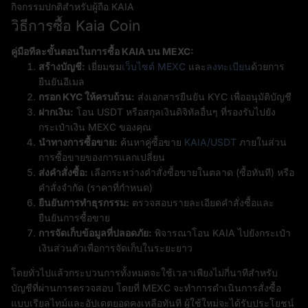
กิจกรรมปกติสำหรับผู้ถือ KAIA
วิธีการซื้อ Kaia Coin
คู่มือทีละขั้นตอนในการซื้อ KAIA บน MEXC:
สร้างบัญชี:
เยี่ยมชม
เว็บไซต์ MEXC
และ
ลงทะเบียน
ด้วยการ
ยืนยันอีเมล
กรอก KYC ให้ครบถ้วน:
ส่งเอกสารยืนยัน KYC เพื่ออนุมัติบัญชี
ฝากเงิน:
โอน USDT หรือสกุลเงินดิจิทัลอื่นๆ ที่รองรับไปยัง
กระเป๋าเงิน MEXC ของคุณ
นำทางการซื้อขาย:
ค้นหาคู่ซื้อขาย
KAIA/USDT
ภายในส่วน
การซื้อขายของการแลกเปลี่ยน
ส่งคำสั่งซื้อ:
เลือกระหว่างคำสั่งซื้อขายในตลาด (ซื้อทันที) หรือ
คำสั่งจำกัด (ราคาที่กำหนด)
ยืนยันการทำธุรกรรม:
ตรวจสอบรายละเอียดคำสั่งซื้อและ
ยืนยันการซื้อขาย
การจัดเก็บข้อมูลที่ปลอดภัย:
พิจารณาโอน KAIA ไปยังกระเป๋า
เงินส่วนตัวเพื่อการจัดเก็บในระยะยาว
โดยทั่วไปแล้วกระบวนการทั้งหมดจะใช้เวลาเพียงไม่กี่นาทีสำหรับ
บัญชีที่ผ่านการตรวจสอบ โดยที่ MEXC จะทำการดำเนินการสั่งซื้อ
แบบเรียลไทม์และอัปเดตยอดคงเหลือทันที ผู้ใช้ใหม่จะได้รับประโยชน์