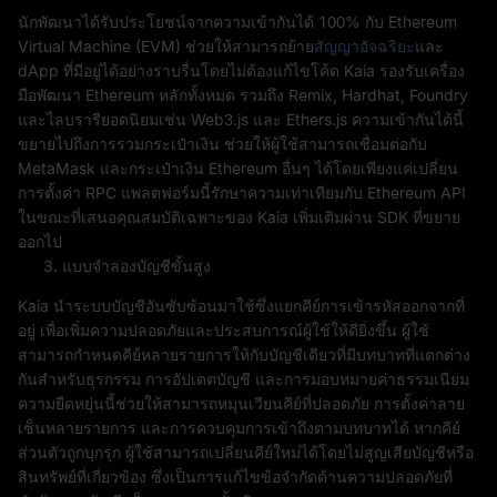
นักพัฒนาได้รับประโยชน์จากความเข้ากันได้ 100% กับ Ethereum
Virtual Machine (EVM) ช่วยให้สามารถย้าย
สัญญาอัจฉริยะ
และ
dApp ที่มีอยู่ได้อย่างราบรื่นโดยไม่ต้องแก้ไขโค้ด Kaia รองรับเครื่อง
มือพัฒนา Ethereum หลักทั้งหมด รวมถึง Remix, Hardhat, Foundry
และไลบรารียอดนิยมเช่น Web3.js และ Ethers.js ความเข้ากันได้นี้
ขยายไปถึงการรวมกระเป๋าเงิน ช่วยให้ผู้ใช้สามารถเชื่อมต่อกับ
MetaMask และกระเป๋าเงิน Ethereum อื่นๆ ได้โดยเพียงแค่เปลี่ยน
การตั้งค่า RPC แพลตฟอร์มนี้รักษาความเท่าเทียมกับ Ethereum API
ในขณะที่เสนอคุณสมบัติเฉพาะของ Kaia เพิ่มเติมผ่าน SDK ที่ขยาย
ออกไป
แบบจำลองบัญชีขั้นสูง
Kaia นำระบบบัญชีอันซับซ้อนมาใช้ซึ่งแยกคีย์การเข้ารหัสออกจากที่
อยู่ เพื่อเพิ่มความปลอดภัยและประสบการณ์ผู้ใช้ให้ดียิ่งขึ้น ผู้ใช้
สามารถกำหนดคีย์หลายรายการให้กับบัญชีเดียวที่มีบทบาทที่แตกต่าง
กันสำหรับธุรกรรม การอัปเดตบัญชี และการมอบหมายค่าธรรมเนียม
ความยืดหยุ่นนี้ช่วยให้สามารถหมุนเวียนคีย์ที่ปลอดภัย การตั้งค่าลาย
เซ็นหลายรายการ และการควบคุมการเข้าถึงตามบทบาทได้ หากคีย์
ส่วนตัวถูกบุกรุก ผู้ใช้สามารถเปลี่ยนคีย์ใหม่ได้โดยไม่สูญเสียบัญชีหรือ
สินทรัพย์ที่เกี่ยวข้อง ซึ่งเป็นการแก้ไขข้อจำกัดด้านความปลอดภัยที่