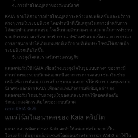
การถ่ายโอนมูลค่าของระบบนิเวศ
KAIA ช่วยให้สามารถถ่ายโอนมูลค่าระหว่างแอปพลิเคชันและบริการ
ต่างๆ ภายในระบบนิเวศ โดยทำหน้าที่เป็นสกุลเงินกลางสำหรับการ
โต้ตอบข้ามแพลตฟอร์ม โทเค็นช่วยอำนวยความสะดวกในการทำงาน
ร่วมกันระหว่างเครือข่ายบริการ แอปพลิเคชันเมนเน็ต และการบูรณา
การภายนอก ทำให้เกิดเอฟเฟกต์เครือข่ายที่เพิ่มประโยชน์ใช้สอยเมื่อ
ระบบนิเวศเติบโตขึ้น
แรงจูงใจและรางวัลทางเศรษฐกิจ
แพลตฟอร์มใช้ KAIA เพื่อสร้างแรงจูงใจในรูปแบบต่างๆ ของการมี
ส่วนร่วมของระบบนิเวศนอกเหนือจากการตรวจสอบ เช่น เงินช่วย
เหลือเพื่อการพัฒนา การสร้างชุมชน และการให้บริการ กองทุนระบบ
นิเวศจะแจกจ่าย KAIA เพื่อตอบแทนกิจกรรมที่เพิ่มมูลค่าของ
แพลตฟอร์ม โดยปรับแรงจูงใจของแต่ละบุคคลให้สอดคล้องกับ
วัตถุประสงค์การเติบโตของระบบนิเวศ
เทรด KAIA ทันที
แนวโน้มในอนาคตของ Kaia คริปโต
แผนงานการพัฒนาของ Kaia จะทำให้แพลตฟอร์มกลายเป็น
โครงสร้างพื้นฐานบล็อคเชนที่โดดเด่นสำหรับการนำ Web3 มาใช้ใน