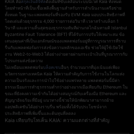
KAIA คือ
สกุลเงินดิจิทัล
ดั้งเดิมที่ขับเคลื่อนระบบนิเวศ Kaia ทั้งหมด
โดยทำหน้าที่เป็นเชื้อเพลิงพื้นฐานสำหรับการดำเนินงานเครือข่าย
ทั้งหมด ในฐานะแพลตฟอร์มที่รองรับ EVM Kaia มอบประสิทธิภาพที่
โดดเด่นด้วยธุรกรรม 4,000 รายการต่อวินาที เวลาสร้างบล็อก 1
วินาที และความสิ้นสุดของธุรกรรมทันทีผ่านกลไกฉันทามติ Istanbul
Byzantine Fault Tolerance (BFT) ที่ได้รับการปรับให้เหมาะสม ข้อ
เสนอคุณค่าที่เป็นเอกลักษณ์ของแพลตฟอร์มอยู่ที่การบูรณาการที่ราบ
รื่นกับแพลตฟอร์มการส่งข้อความหลักของเอเชีย ช่วยให้ผู้ใช้เปิดใช้
งาน Web2-to-Web3 ได้อย่างง่ายดายผ่านกระเป๋าเงินที่บูรณาการกับ
โปรแกรมส่งข้อความ
ไม่เหมือนแพลตฟอร์ม
บล็อคเชน
อื่นๆ จำนวนมากที่มุ่งเน้นแต่เพียง
นวัตกรรมทางเทคนิค Kaia ให้ความสำคัญกับการใช้งานในโลกแห่ง
ความเป็นจริงและการนำไปใช้อย่างแพร่หลาย แพลตฟอร์มนี้มีค่า
ธรรมเนียมการทำธุรกรรมต่ำกว่าอย่างมากเมื่อเทียบกับ Ethereum ใน
ขณะที่ยังคงความเข้ากันได้อย่างสมบูรณ์กับเครื่องมือ Ethereum และ
สัญญาอัจฉริยะที่มีอยู่ แนวทางนี้ช่วยให้นักพัฒนาสามารถย้าย
แอปพลิเคชันได้อย่างราบรื่น พร้อมทั้งได้รับประโยชน์จาก
ประสิทธิภาพที่เพิ่มขึ้นและต้นทุนที่ลดลง
Kaia เทียบกับโทเค็น KAIA: ความแตกต่างที่สำคัญ