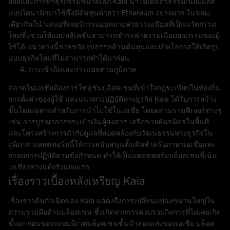
ย่อยและการทำธุรกรรมขนาดเล็ก Kaia นำโมเดลค่าธรรมเนียมแก๊ส
แบบไดนามิกมาใช้ซึ่งมีต้นทุนต่ำกว่า Ethereum อย่างมาก ในขณะ
เดียวกันก็นำเสนอฟีเจอร์การมอบหมายค่าธรรมเนียมที่เป็นนวัตกรรม
ใหม่ซึ่งช่วยให้แอปพลิเคชันสามารถชำระค่าธรรมเนียมธุรกรรมของผู้
ใช้ได้ แนวทางนี้ช่วยขจัดอุปสรรคด้านต้นทุนและเปิดโอกาสให้เกิดรูป
แบบธุรกิจใหม่ที่ไม่สามารถทำได้มาก่อน
การเข้าถึงและการแปลตามภูมิภาค
ตลาดในเอเชียต้องการโซลูชันบล็อคเชนที่เข้าใจกฎระเบียบในท้องถิ่น
การตั้งค่าของผู้ใช้ และแนวทางปฏิบัติทางธุรกิจ Kaia ได้รับการสร้าง
ขึ้นโดยเฉพาะสำหรับการนำไปใช้ในเอเชีย โดยผสานรวมฟีเจอร์ต่างๆ
เช่น การบูรณาการกระเป๋าเงินผู้ส่งสาร เครือข่ายพันธมิตรในพื้นที่
และโครงสร้างการกำกับดูแลที่สอดคล้องกับวัฒนธรรมทางธุรกิจใน
ภูมิภาค แพลตฟอร์มนี้ให้การสนับสนุนดั้งเดิมสำหรับภาษาเอเชียและ
กรอบการปฏิบัติตามข้อกำหนด ทำให้เป็นแพลตฟอร์มบล็อคเชนที่เน้น
เอเชียอย่างแท้จริงแห่งแรก
เรื่องราวเบื้องหลังเหรียญ Kaia
เรื่องราวต้นกำเนิดของ Kaia แสดงถึงการเปลี่ยนแปลงขนานใหญ่ใน
ความร่วมมือด้านบล็อคเชน ซึ่งเกิดจากการควบรวมกิจการที่ไม่เคยเกิด
ขึ้นมาก่อนของระบบนิเวศบล็อคเชนชั้นนำสองแห่งของเอเชีย บล็อค