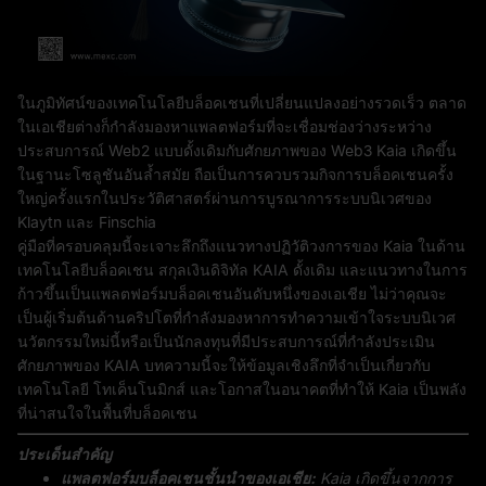
ในภูมิทัศน์ของเทคโนโลยีบล็อคเชนที่เปลี่ยนแปลงอย่างรวดเร็ว ตลาด
ในเอเชียต่างก็กำลังมองหาแพลตฟอร์มที่จะเชื่อมช่องว่างระหว่าง
ประสบการณ์ Web2 แบบดั้งเดิมกับศักยภาพของ Web3 Kaia เกิดขึ้น
ในฐานะโซลูชันอันล้ำสมัย ถือเป็นการควบรวมกิจการบล็อคเชนครั้ง
ใหญ่ครั้งแรกในประวัติศาสตร์ผ่านการบูรณาการระบบนิเวศของ
Klaytn และ Finschia
คู่มือที่ครอบคลุมนี้จะเจาะลึกถึงแนวทางปฏิวัติวงการของ Kaia ในด้าน
เทคโนโลยีบล็อคเชน สกุลเงินดิจิทัล KAIA ดั้งเดิม และแนวทางในการ
ก้าวขึ้นเป็นแพลตฟอร์มบล็อคเชนอันดับหนึ่งของเอเชีย ไม่ว่าคุณจะ
เป็นผู้เริ่มต้นด้านคริปโตที่กำลังมองหาการทำความเข้าใจระบบนิเวศ
นวัตกรรมใหม่นี้หรือเป็นนักลงทุนที่มีประสบการณ์ที่กำลังประเมิน
ศักยภาพของ KAIA บทความนี้จะให้ข้อมูลเชิงลึกที่จำเป็นเกี่ยวกับ
เทคโนโลยี โทเค็นโนมิกส์ และโอกาสในอนาคตที่ทำให้ Kaia เป็นพลัง
ที่น่าสนใจในพื้นที่บล็อคเชน
ประเด็นสำคัญ
แพลตฟอร์มบล็อคเชนชั้นนำของเอเชีย:
Kaia เกิดขึ้นจากการ