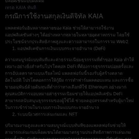
บล็อคเชนแบบดั้งเดิม
เทรด KAIA ทันที
กรณีการใช้งานสกุลเงินดิจิทัล KAIA
แพลตฟอร์มอันหลากหลายของ Kaia ช่วยให้สามารถใช้งาน
แอปพลิเคชันต่างๆ ได้อย่างหลากหลายในหลายอุตสาหกรรม โดยใช้
ประโยชน์จากประสิทธิภาพสูงและความสามารถในการรวม Web2
แอปพลิเคชันการเงินแบบกระจายอำนาจ (DeFi)
ความสมบูรณ์แบบทันทีและค่าธรรมเนียมธุรกรรมที่ต่ำของ Kaia ทำให้
เหมาะอย่างยิ่งสำหรับโปรโตคอล DeFi ที่ต้องการธุรกรรมบ่อยครั้งและ
การอัปเดตราคาแบบเรียลไทม์ แพลตฟอร์มนี้รองรับผู้สร้างตลาด
อัตโนมัติ โปรโตคอลการให้กู้ยืม การทำฟาร์มผลตอบแทน และการซื้อ
ขายอนุพันธ์ด้วยต้นทุนที่ต่ำกว่าทางเลือกที่ใช้ Ethereum อย่างมาก
คุณสมบัติการมอบหมายค่าธรรมเนียมช่วยให้แอปพลิเคชัน DeFi
สามารถสนับสนุนธุรกรรมของผู้ใช้ได้ ช่วยลดอุปสรรคสำหรับผู้มาใหม่
ในการเข้าร่วมในระบบการเงินแบบกระจายอำนาจ
ระบบนิเวศการเล่นเกมและ NFT
ปริมาณงานสูงและความสมบูรณ์แบบทันทีของแพลตฟอร์มช่วยให้
สามารถเล่นเกมบล็อคเชนได้ตามมาตรฐานประสิทธิภาพการเล่นเกม
แบบดั้งเดิม นักพัฒนาเกมสามารถนำการจัดการสถานะที่ซับซ้อน การ