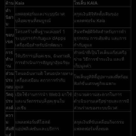
ด้าน
Kaia
โทเค็น KAIA
คำ
แพลตฟอร์มและระบบนิเวศ
สกุลเงินดิจิทัลดั้งเดิมของ
นิยา
บล็อคเชนที่สมบูรณ์
แพลตฟอร์ม Kaia
ม
โครงสร้างพื้นฐานเลเยอร์ 1
สินทรัพย์ดิจิทัลสำหรับการทำ
ขอบ
ระบบการกำกับดูแล dApps
ธุรกรรม การเดิมพัน และการ
เขต
เครื่องมือสำหรับนักพัฒนา
กำกับดูแล
การ
ทำหน้าที่เป็นโทเค็นแก๊สเครือ
ให้บริการบล็อคเชน, ฉันทามติ,
ทำง
ข่าย วิธีการชำระเงิน และที่
การดำเนินการสัญญาอัจฉริยะ
าน
เก็บมูลค่า
ส่วน
โหนดฉันทามติ โหนดปลายทาง
โทเค็นยูทิลิตี้อุปทานคงที่พร้อม
ประ
เครื่องเสมือน สภาการกำกับ
ฟังก์ชันเศรษฐกิจเฉพาะ
กอบ
ดูแล
วัตถุ
เปิดใช้งานการนำ Web3 มาใช้
อำนวยความสะดวกในการ
ประ
และนวัตกรรมบล็อคเชนใน
ดำเนินงานเครือข่ายและการมี
สงค์
เอเชีย
ส่วนร่วมของระบบนิเวศ
ควา
ม
แพลตฟอร์มที่โฮสต์
สกุลเงินที่ขับเคลื่อนกิจกรรม
สัมพั
แอปพลิเคชันและบริการ
แพลตฟอร์มทั้งหมด
นธ์