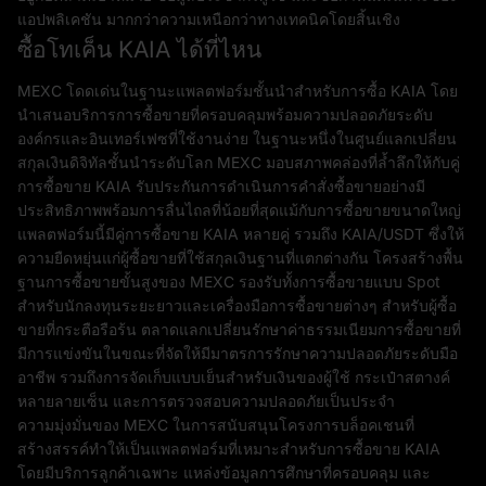
แอปพลิเคชัน มากกว่าความเหนือกว่าทางเทคนิคโดยสิ้นเชิง
ซื้อโทเค็น KAIA ได้ที่ไหน
MEXC โดดเด่นในฐานะแพลตฟอร์มชั้นนำสำหรับการซื้อ KAIA โดย
นำเสนอบริการการซื้อขายที่ครอบคลุมพร้อมความปลอดภัยระดับ
องค์กรและอินเทอร์เฟซที่ใช้งานง่าย ในฐานะหนึ่งในศูนย์แลกเปลี่ยน
สกุลเงินดิจิทัลชั้นนำระดับโลก MEXC มอบสภาพคล่องที่ล้ำลึกให้กับคู่
การซื้อขาย KAIA รับประกันการดำเนินการคำสั่งซื้อขายอย่างมี
ประสิทธิภาพพร้อมการลื่นไถลที่น้อยที่สุดแม้กับการซื้อขายขนาดใหญ่
แพลตฟอร์มนี้มีคู่การซื้อขาย KAIA หลายคู่ รวมถึง KAIA/USDT ซึ่งให้
ความยืดหยุ่นแก่ผู้ซื้อขายที่ใช้สกุลเงินฐานที่แตกต่างกัน โครงสร้างพื้น
ฐานการซื้อขายขั้นสูงของ MEXC รองรับทั้งการซื้อขายแบบ Spot
สำหรับนักลงทุนระยะยาวและเครื่องมือการซื้อขายต่างๆ สำหรับผู้ซื้อ
ขายที่กระตือรือร้น ตลาดแลกเปลี่ยนรักษาค่าธรรมเนียมการซื้อขายที่
มีการแข่งขันในขณะที่จัดให้มีมาตรการรักษาความปลอดภัยระดับมือ
อาชีพ รวมถึงการจัดเก็บแบบเย็นสำหรับเงินของผู้ใช้ กระเป๋าสตางค์
หลายลายเซ็น และการตรวจสอบความปลอดภัยเป็นประจำ
ความมุ่งมั่นของ MEXC ในการสนับสนุนโครงการบล็อคเชนที่
สร้างสรรค์ทำให้เป็นแพลตฟอร์มที่เหมาะสำหรับการซื้อขาย KAIA
โดยมีบริการลูกค้าเฉพาะ แหล่งข้อมูลการศึกษาที่ครอบคลุม และ