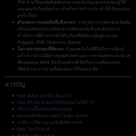
ก๊าซ ช่วยให้แอปพลิเคชันสามารถสนับสนุนธุรกรรมของผู้ใช้
และยอมรับโทเค็นต่างๆ สำหรับการชำระเงิน ทำให้เกิดรูปแบบ
ธุรกิจใหม่ๆ
ตำแหน่งการแข่งขันที่แข็งแกร่ง:
การบูรณาการตลาดเอเชียอัน
เป็นเอกลักษณ์ของ Kaia ความชัดเจนทันที และต้นทุนการ
ดำเนินการที่ต่ำสร้างข้อได้เปรียบที่ยั่งยืนเหนือคู่แข่งเช่น
Polygon, BNB Chain และ Solana
โอกาสการลงทุนที่ชัดเจน:
ด้วยเทคโนโลยีที่ได้รับการพิสูจน์
แล้ว ความร่วมมือทางยุทธศาสตร์ และการระดมทุนระบบนิเวศ
ที่ครอบคลุม KAIA จึงเป็นองค์กรที่เปิดรับการเปลี่ยนแปลง
Web3 และการนำบล็อคเชนมาใช้ของเอเชีย
สารบัญ
Kaia (KAIA คริปโต) คืออะไร?
Kaia คริปโต ช่วยแก้ไขปัญหาอะไรได้บ้าง?
เรื่องราวเบื้องหลังเหรียญ Kaia
คุณสมบัติหลักของ Kaia โทเค็น (KAIA)
กรณีการใช้งานสกุลเงินดิจิทัล KAIA
Kaia โทเคโนมิกส์
ฟังก์ชั่นเหรียญ KAIA