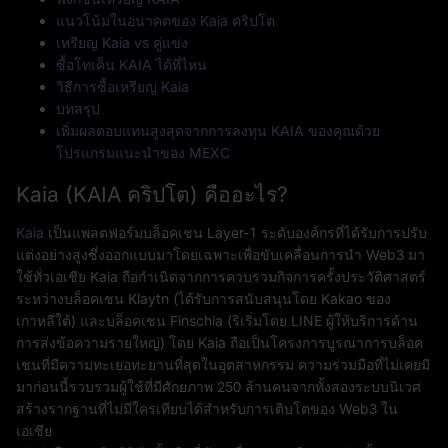
แนวโน้มในอนาคตของ Kaia คริปโต
เหรียญ Kaia vs คู่แข่ง
ซื้อโทเค็น KAIA ได้ที่ไหน
วิธีการซื้อเหรียญ Kaia
บทสรุป
เพิ่มผลตอบแทนสูงสุดจากการลงทุน KAIA ของคุณด้วย
โปรแกรมแนะนำของ MEXC
Kaia (KAIA คริปโต) คืออะไร?
Kaia
เป็นแพลตฟอร์มบล็อคเชน Layer-1 ระดับองค์กรที่ได้รับการปรับ
แต่งอย่างสูงซึ่งออกแบบมาโดยเฉพาะเพื่อขับเคลื่อนการนำ Web3 มา
ใช้ทั่วเอเชีย Kaia ถือกำเนิดจากการควบรวมกิจการครั้งประวัติศาสตร์
ระหว่างบล็อคเชน Klaytn (ได้รับการสนับสนุนโดย Kakao ของ
เกาหลีใต้) และบล็อคเชน Finschia (ริเริ่มโดย LINE ผู้ให้บริการด้าน
การส่งข้อความรายใหญ่) โดย Kaia ถือเป็นโครงการบูรณาการบล็อค
เชนที่มีความทะเยอทะยานที่สุดในอุตสาหกรรม ความร่วมมือที่ไม่เคยมี
มาก่อนนี้รวบรวมผู้ใช้ที่มีศักยภาพ 250 ล้านคนจากทั้งสองระบบนิเวศ
สร้างรากฐานที่ไม่มีใครเทียบได้สำหรับการเติบโตของ Web3 ใน
เอเชีย