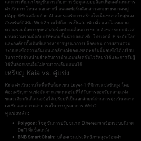
และการพัฒนาโซลูชันการเก็บถาวรข้อมูลแบบบล็อกเพื่อลดต้นทุนการ
ดำเนินการโหนด นอกจากนี้ แพลตฟอร์มดังกล่าวจะขยายหมวดหมู่
dApp ที่ขับเคลื่อนด้วย AI และรองรับการสร้างโทเค็นขนาดใหญ่ของ
สินทรัพย์ดิจิทัล Web2 รวมไปถึงการเป็นสมาชิก ตั๋ว และไอเทมเกม
ความร่วมมือทางยุทธศาสตร์จะขับเคลื่อนการขยายตัวของระบบนิเวศ
ผ่านความร่วมมือกับบริษัทเกมชั้นนำของเอเชีย โปรเจกต์ IP ระดับโลก
และองค์กรดั้งเดิมที่แสวงหาการบูรณาการบล็อคเชน การผสานรวม
ระบบส่งข้อความอันเป็นเอกลักษณ์ของแพลตฟอร์มนี้มอบข้อได้เปรียบ
ในการจัดจำหน่ายสำหรับการนำแอปพลิเคชันไวรัลมาใช้และการรับผู้
ใช้ที่บล็อคเชนอื่นไม่สามารถเลียนแบบได้
เหรียญ Kaia vs. คู่แข่ง
Kaia ดำเนินงานในพื้นที่บล็อคเชน Layer-1 ที่มีการแข่งขันสูง โดย
ต้องเผชิญการแข่งขันจากแพลตฟอร์มที่ได้รับการยอมรับหลายแห่ง
ขณะเดียวกันก็เสนอข้อได้เปรียบที่เป็นเอกลักษณ์ผ่านการมุ่งเน้นตลาด
เอเชียและความสามารถในการบูรณาการ Web2
คู่แข่งหลัก:
Polygon
: โซลูชันการปรับขนาด Ethereum พร้อมระบบนิเวศ
DeFi ที่แข็งแกร่ง
BNB Smart Chain:
บล็อคเชนประสิทธิภาพสูงพร้อมค่า