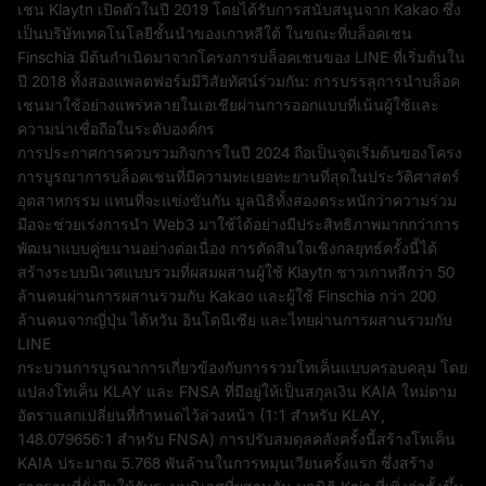
เชน Klaytn เปิดตัวในปี 2019 โดยได้รับการสนับสนุนจาก Kakao ซึ่ง
เป็นบริษัทเทคโนโลยีชั้นนำของเกาหลีใต้ ในขณะที่บล็อคเชน
Finschia มีต้นกำเนิดมาจากโครงการบล็อคเชนของ LINE ที่เริ่มต้นใน
ปี 2018 ทั้งสองแพลตฟอร์มมีวิสัยทัศน์ร่วมกัน: การบรรลุการนำบล็อค
เชนมาใช้อย่างแพร่หลายในเอเชียผ่านการออกแบบที่เน้นผู้ใช้และ
ความน่าเชื่อถือในระดับองค์กร
การประกาศการควบรวมกิจการในปี 2024 ถือเป็นจุดเริ่มต้นของโครง
การบูรณาการบล็อคเชนที่มีความทะเยอทะยานที่สุดในประวัติศาสตร์
อุตสาหกรรม แทนที่จะแข่งขันกัน มูลนิธิทั้งสองตระหนักว่าความร่วม
มือจะช่วยเร่งการนำ Web3 มาใช้ได้อย่างมีประสิทธิภาพมากกว่าการ
พัฒนาแบบคู่ขนานอย่างต่อเนื่อง การตัดสินใจเชิงกลยุทธ์ครั้งนี้ได้
สร้างระบบนิเวศแบบรวมที่ผสมผสานผู้ใช้ Klaytn ชาวเกาหลีกว่า 50
ล้านคนผ่านการผสานรวมกับ Kakao และผู้ใช้ Finschia กว่า 200
ล้านคนจากญี่ปุ่น ไต้หวัน อินโดนีเซีย และไทยผ่านการผสานรวมกับ
LINE
กระบวนการบูรณาการเกี่ยวข้องกับการรวมโทเค็นแบบครอบคลุม โดย
แปลงโทเค็น KLAY และ FNSA ที่มีอยู่ให้เป็นสกุลเงิน KAIA ใหม่ตาม
อัตราแลกเปลี่ยนที่กำหนดไว้ล่วงหน้า (1:1 สำหรับ KLAY,
148.079656:1 สำหรับ FNSA) การปรับสมดุลคลังครั้งนี้สร้างโทเค็น
KAIA ประมาณ 5.768 พันล้านในการหมุนเวียนครั้งแรก ซึ่งสร้าง