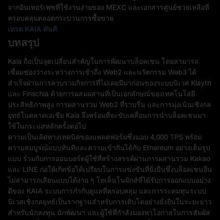
จากอินเทอร์เฟซที่ใช้งานง่ายของ MEXC และเอกสารศูนย์ช่วยเหลือที่
ครอบคลุมตลอดกระบวนการซื้อขาย
เทรด KAIA ทันที
บทสรุป
Kaia ถือเป็นจุดเปลี่ยนสำคัญในการพัฒนาบล็อคเชน โดยสามารถ
เชื่อมช่องว่างระหว่างการเข้าถึง Web2 และนวัตกรรม Web3 ได้
สำเร็จผ่านการควบรวมกิจการที่ไม่เคยมีมาก่อนของระบบนิเวศ Klaytn
และ Finschia ด้วยการผสมผสานที่เป็นเอกลักษณ์ของเทคโนโลยี
ประสิทธิภาพสูง การผสานรวม Web2 ที่ราบรื่น และการมุ่งเน้นเชิงกล
ยุทธ์ในตลาดเอเชีย Kaia จึงพร้อมที่จะขับเคลื่อนการนำบล็อคเชนมา
ใช้ในกระแสหลักครั้งต่อไป
ความเป็นเลิศทางเทคนิคของแพลตฟอร์มซึ่งมอบ 4,000 TPS พร้อม
ความสมบูรณ์แบบทันทีและความเข้ากันได้กับ Ethereum อย่างเต็มรูป
แบบ ร่วมกับการออนบอร์ดผู้ใช้ที่สร้างสรรค์ผ่านการผสานรวม Kakao
และ LINE ก่อให้เกิดข้อได้เปรียบในการแข่งขันที่ยั่งยืนซึ่งบล็อคเชนอื่น
ไม่สามารถเลียนแบบได้ง่าย ๆ โทเค็นโนมิกส์ที่ได้รับการออกแบบอย่าง
ดีของ KAIA ระบบการกำกับดูแลที่ครอบคลุม และการระดมทุนระบบ
นิเวศเชิงกลยุทธ์เป็นรากฐานสำหรับการเติบโตอย่างยั่งยืนในระยะยาว
สำหรับนักลงทุน นักพัฒนา และผู้ใช้ที่กำลังมองหาโอกาสในการสัมผัส