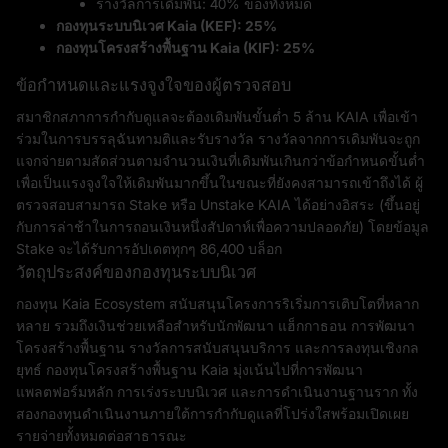
รางวัลการเดิมพัน: 40% ของทั้งหมด
กองทุนระบบนิเวศ Kaia (KEF): 25%
กองทุนโครงสร้างพื้นฐาน Kaia (KIF): 25%
ข้อกำหนดและแรงจูงใจของผู้ตรวจสอบ
สมาชิกสภาการกำกับดูแลจะต้องเดิมพันขั้นต่ำ 5 ล้าน KAIA เพื่อเข้า
ร่วมในการบรรลุฉันทามติและรับรางวัล รางวัลจากการเดิมพันจะถูก
แจกจ่ายตามสัดส่วนตามจำนวนเงินที่เดิมพันเกินกว่าข้อกำหนดขั้นต่ำ
เพื่อเป็นแรงจูงใจให้เดิมพันมากขึ้นในขณะที่ยังคงสามารถเข้าถึงได้ ผู้
ตรวจสอบสามารถ Stake หรือ Unstake KAIA ได้อย่างอิสระ (ขึ้นอยู่
กับการล่าช้าในการถอนเงินหนึ่งสัปดาห์เพื่อความปลอดภัย) โดยข้อมูล
Stake จะได้รับการอัปเดตทุกๆ 86,400 บล็อก
วัตถุประสงค์ของกองทุนระบบนิเวศ
กองทุน Kaia Ecosystem สนับสนุนโครงการริเริ่มการเติบโตที่หลาก
หลาย รวมถึงเงินช่วยเหลือสำหรับนักพัฒนา แฮ็กกาธอน การพัฒนา
โครงสร้างพื้นฐาน รางวัลการสนับสนุนบริการ และการลงทุนเชิงกล
ยุทธ์ กองทุนโครงสร้างพื้นฐาน Kaia มุ่งเน้นไปที่การพัฒนา
แพลตฟอร์มหลัก การเร่งระบบนิเวศ และการดำเนินงานฐานราก ทั้ง
สองกองทุนดำเนินงานภายใต้การกำกับดูแลที่โปร่งใสพร้อมเปิดเผย
รายจ่ายทั้งหมดต่อสาธารณะ