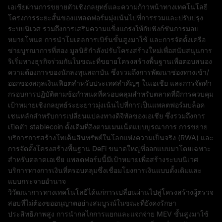
เอเชียผ่านการขยายตัวเชิงกลยุทธ์และความก้าวหน้าทางเทคโนโลยี
โครงการระยะสั้นของแพลตฟอร์มมุ่งเน้นไปที่การรวมและปรับปรุง
ระบบนิเวศ รวมถึงการเสริมความแข็งแกร่งให้กับฟังก์ชันการมอบ
หมายโหนด การนำโมเดลการเบิร์นขั้นสูงมาใช้ และการจัดตั้งเครือ
ข่ายบูรณาการที่สอง มูลนิธิกำลังปรับโครงสร้างใหม่เพื่อสนับสนุนการ
ริเริ่มทางธุรกิจร่วมกันในขณะที่ขยายโครงสร้างพื้นฐานเพื่อตอบสนอง
ความต้องการของนักลงทุนสถาบัน ซึ่งรวมถึงการพัฒนาช่องทางเข้า/
ออกของสกุลเงินเฟียตสำหรับประเทศสำคัญๆ ในเอเชีย และการจัดทำ
กรอบการปฏิบัติตามข้อกำหนดที่ครอบคลุมสำหรับตลาดที่มีการควบคุม
เป้าหมายเชิงกลยุทธ์ระยะยาวมุ่งเน้นไปที่การเป็นแพลตฟอร์มบล็อค
เชนหลักสำหรับการเปลี่ยนแปลงทางดิจิทัลของเอเชีย ซึ่งรวมถึงการ
เปิดตัว stablecoin ดั้งเดิมที่อิงตามเมนเน็ตแบบบูรณาการ การขยาย
บริการการสร้างโทเค็นสินทรัพย์ในโลกแห่งความเป็นจริง (RWA) และ
การจัดตั้งโครงสร้างพื้นฐาน DeFi ขนาดใหญ่ที่ออกแบบมาโดยเฉพาะ
สำหรับตลาดเอเชีย แพลตฟอร์มนี้มีเป้าหมายเพื่อสร้างระบบนิเวศ
บริการทางการเงินที่ครอบคลุมซึ่งเชื่อมโยงการเงินแบบดั้งเดิมและ
แบบกระจายอำนาจ
วิวัฒนาการทางเทคโนโลยีได้แก่การเปลี่ยนผ่านไปสู่โครงสร้างผู้ตรวจ
สอบที่ไม่ต้องขออนุญาตอย่างสมบูรณ์ในขณะที่ยังคงรักษา
ประสิทธิภาพสูง การนำกลไกการแยกและแจกจ่าย MEV ขั้นสูงมาใช้