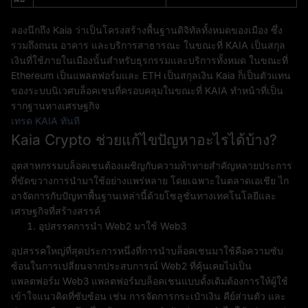
ลองนึกถึง Kaia ว่าเป็นโครงสร้างพื้นฐานดิจิทัลทั้งหมดของเมือง ซึ่ง
รวมถึงถนน อาคาร และบริการสาธารณะ ในขณะที่ KAIA เป็นสกุล
เงินที่ใช้ภายในเมืองนั้นสำหรับธุรกรรมและบริการทั้งหมด ในขณะที่
Ethereum เป็นแพลตฟอร์มและ ETH เป็นสกุลเงิน Kaia ก็เป็นตัวแทน
ของระบบนิเวศบล็อคเชนที่ครอบคลุมในขณะที่ KAIA ทำหน้าที่เป็น
รากฐานทางเศรษฐกิจ
เทรด KAIA ทันที
Kaia Crypto ช่วยแก้ไขปัญหาอะไรได้บ้าง?
อุตสาหกรรมบล็อคเชนต้องเผชิญกับความท้าทายสำคัญหลายประการ
ที่ขัดขวางการนำมาใช้อย่างแพร่หลาย โดยเฉพาะในตลาดเอเชีย ไก
อาจัดการกับปัญหาพื้นฐานเหล่านี้ด้วยโซลูชั่นทางเทคโนโลยีและ
เศรษฐกิจที่สร้างสรรค์
อุปสรรคการนำ Web2 มาใช้ Web3
อุปสรรคใหญ่ที่สุดประการหนึ่งที่การนำบล็อคเชนมาใช้คือความซับ
ซ้อนในการเปลี่ยนจากประสบการณ์ Web2 ที่คุ้นเคยไปเป็น
แพลตฟอร์ม Web3 แพลตฟอร์มบล็อคเชนแบบดั้งเดิมต้องการให้ผู้ใช้
เข้าใจแนวคิดที่ซับซ้อน เช่น การจัดการกระเป๋าเงิน คีย์ส่วนตัว และ