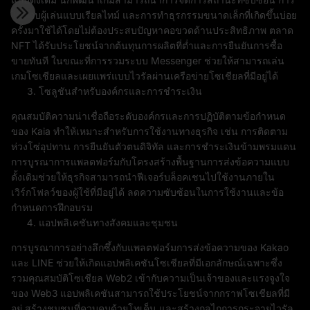
โต้ตอบผู้เล่นแบบเรียลไทม์ และการทำธุรกรรมขนาดเล็กที่เกิดขึ้นบ่อย
ครั้งมาใช้ได้โดยไม่ต้องประสบปัญหาคอขวดด้านประสิทธิภาพ ตลาด
NFT ได้รับประโยชน์จากต้นทุนการผลิตที่ต่ำและการยืนยันการซื้อ
ขายทันที ในขณะที่การรวมระบบ Messenger ช่วยให้สามารถเล่น
เกมโซเชียลและเผยแพร่แบบไวรัลผ่านเครือข่ายโซเชียลที่มีอยู่ได้
โซลูชันสำหรับองค์กรและการชำระเงิน
คุณสมบัติความน่าเชื่อถือระดับองค์กรและการปฏิบัติตามข้อกำหนด
ของ Kaia ทำให้เหมาะสำหรับการใช้งานทางธุรกิจ เช่น การติดตาม
ห่วงโซ่อุปทาน การยืนยันตัวตนดิจิทัล และการชำระเงินข้ามพรมแดน
การบูรณาการแพลตฟอร์มกับโครงสร้างพื้นฐานการส่งข้อความแบบ
ดั้งเดิมช่วยให้ธุรกิจสามารถนำฟีเจอร์บล็อคเชนไปใช้งานภายใน
เวิร์กโฟลว์ของผู้ใช้ที่มีอยู่ได้ ลดความซับซ้อนในการใช้งานและข้อ
กำหนดการฝึกอบรม
แอปพลิเคชันทางสังคมและชุมชน
การบูรณาการอย่างลึกซึ้งกับแพลตฟอร์มการส่งข้อความของ Kakao
และ LINE ช่วยให้เกิดแอปพลิเคชันโซเชียลที่มีเอกลักษณ์เฉพาะซึ่ง
รวมคุณสมบัติโซเชียล Web2 เข้ากับความเป็นเจ้าของและแรงจูงใจ
ของ Web3 แอปพลิเคชันสามารถใช้ประโยชน์จากกราฟโซเชียลที่มี
อยู่ สร้างชุมชนที่ควบคุมด้วยโทเค็น และสร้างกลไกการกระจายไวรัล