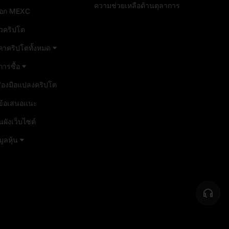
ความช่วยเหลือด้านตุลาการ
็อก MEXC
าวคริปโต
คาคริปโตทั้งหมด
ีการซื้อ
ื่องมือแปลงคริปโต
้ข้อเสนอแนะ
ผังเว็บไซต์
มูลหุ้น