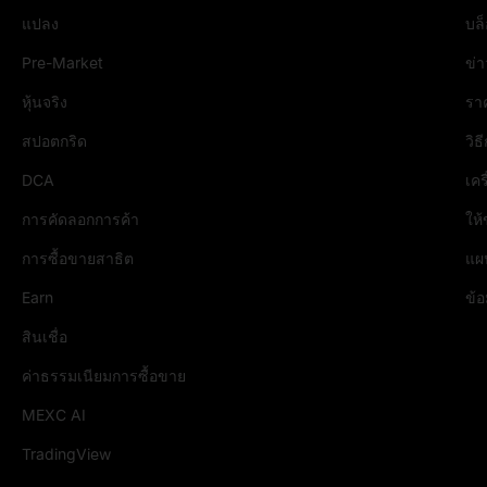
แปลง
บล
Pre-Market
ข่
หุ้นจริง
รา
สปอตกริด
วิธ
DCA
เคร
การคัดลอกการค้า
ให
การซื้อขายสาธิต
แผน
Earn
ข้อ
สินเชื่อ
ค่าธรรมเนียมการซื้อขาย
MEXC AI
TradingView