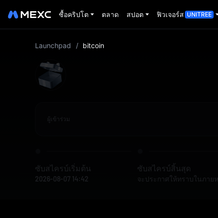
ซื้อคริปโต
ตลาด
สปอต
ฟิวเจอร์ส
UNITREE
Launchpad
/
bitcoin
ผู้เข้าร่วม
ซับสไครบ์เริ่มต้น
ซับสไครบ์สิ้นสุด
2026-08-07 14:42
จะประกาศให้ทราบในภายห