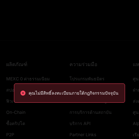
ผลิตภัณฑ์
ความร่วมมือ
แห
MEXC 0 ค่าธรรมเนียม
โปรแกรมพันธมิตร
ศูน
สปอต
โปรแกรมอ้างอิง
ฝ่
คุณไม่มีสิทธิ์ลงทะเบียนภายใต้กฎกิจกรรมปัจจุบัน
ฟิวเจอร์ส
ใบสมัครลิสต์เหรียญ
ส่งต
On-Chain
การบริการด้านสถาบัน
ศู
ซื้อคริปโต
บริการ API
Al
P2P
Partner Links
เรีย