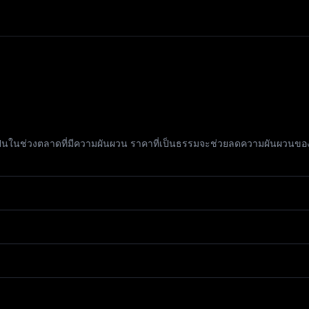
็นในช่วงตลาดที่มีความผันผวน ราคาที่เป็นธรรมจะช่วยลดความผันผวนของรา