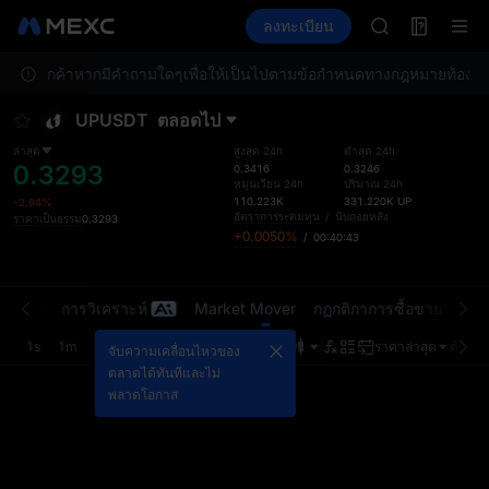
ACE
ฟิวเจอร์ส
TradFi
ลงทะเบียน
ข้อมูล
HFT
กิจกรรม
SPCX
บริการลูกค้าหากมีคำถามใดๆ
เพื่อให้เป็นไปตามข้อกำหนดทางกฎหมายท้องถิ่น 
UNITREE
ฟิวเจอร์สยูนิตร
UPUSDT
ตลอดไป
สมัครสมาชิกตลา
SPCX พุ่งแม้ล็
ล่าสุด
สูงสุด 24h
ต่ำสุด 24h
0.3293
SKYAI
0.3416
0.3246
หมุนเวียน 24h
ปริมาณ 24h
ACE
110.223K
331.220K
UP
-2.94%
HFT
อัตราการระดมทุน
/
นับถอยหลัง
ราคาเป็นธรรม
0.3293
+0.0050%
/
00:40:43
SPCX
UNITREE
ฟิวเจอร์สยูนิตร
นตลาด
การวิเคราะห์
Market Mover
กฏกติกาการซื้อขาย
ขีดจ
สมัครสมาชิกตลา
SPCX พุ่งแม้ล็
1s
1m
5m
15m
1H
4H
1D
ราคาล่าสุด
ต้นฉบั
จับความเคลื่อนไหวของ
ตลาดได้ทันทีและไม่
พลาดโอกาส