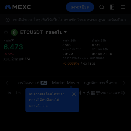
AAOI
ฟิวเจอร์ส
TradFi
ลงทะเบียน
ข้อมูล
SKYAI
กิจกรรม
สมัครสมาชิกตลา
ารลูกค้าหากมีคำถามใดๆ
เพื่อให้เป็นไปตามข้อกำหนดทางกฎหมายท้องถิ่น บริก
SPCX พุ่งแม้ล็
GOLD(XAU)
ETCUSDT
ตลอดไป
AAOI
SKYAI
ล่าสุด
สูงสุด 24h
ต่ำสุด 24h
6.473
สมัครสมาชิกตลา
6.590
6.441
หมุนเวียน 24h
ปริมาณ 24h
SPCX พุ่งแม้ล็
2.312M
355.693K
ETC
-0.30%
อัตราการระดมทุน
/
นับถอยหลัง
ราคาเป็นธรรม
6.472
-0.0039%
/
03:18:35
นตลาด
การวิเคราะห์
Market Mover
กฏกติกาการซื้อขาย
ขีดจ
1s
1m
5m
15m
1H
4H
1D
ราคาล่าสุด
ต้นฉบั
จับความเคลื่อนไหวของ
ตลาดได้ทันทีและไม่
พลาดโอกาส