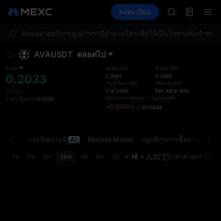
AAOI
ฟิวเจอร์ส
TradFi
ลงทะเบียน
ข้อมูล
SKYAI
กิจกรรม
สมัครสมาชิกตลา
ณ กรุณาติดต่อฝ่ายบริการลูกค้าหากมีคำถามใดๆ
เพื่อให้เป็นไปตามข้อกำหนดท
SPCX พุ่งแม้ล็
GOLD(XAU)
AVAUSDT
ตลอดไป
AAOI
SKYAI
ล่าสุด
สูงสุด 24h
ต่ำสุด 24h
0.2033
สมัครสมาชิกตลา
0.2091
0.1995
หมุนเวียน 24h
ปริมาณ 24h
SPCX พุ่งแม้ล็
118.558K
581.482K
AVA
0.00%
อัตราการระดมทุน
/
นับถอยหลัง
ราคาเป็นธรรม
0.2034
+0.0050%
/
02:24:44
นตลาด
การวิเคราะห์
Market Mover
กฏกติกาการซื้อขาย
ขีดจ
1s
1m
5m
15m
1H
4H
1D
ราคาล่าสุด
ต้นฉบั