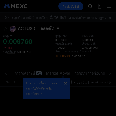
AAOI
ฟิวเจอร์ส
TradFi
ลงทะเบียน
ข้อมูล
SKYAI
กิจกรรม
สมัครสมาชิกตลา
่ายบริการลูกค้าหากมีคำถามใดๆ
เพื่อให้เป็นไปตามข้อกำหนดทางกฎหมายท้องถิ
SPCX พุ่งแม้ล็
GOLD(XAU)
ACTUSDT
ตลอดไป
AAOI
SKYAI
ล่าสุด
สูงสุด 24h
ต่ำสุด 24h
0.009760
สมัครสมาชิกตลา
0.011600
0.009621
หมุนเวียน 24h
ปริมาณ 24h
SPCX พุ่งแม้ล็
1.003M
93.672M
ACT
-2.09%
อัตราการระดมทุน
/
นับถอยหลัง
ราคาเป็นธรรม
0.009759
+0.0050%
/
00:52:15
นตลาด
การวิเคราะห์
Market Mover
กฏกติกาการซื้อขาย
ขีดจ
1s
1m
5m
15m
1H
4H
1D
ราคาล่าสุด
ต้นฉบั
จับความเคลื่อนไหวของ
ตลาดได้ทันทีและไม่
พลาดโอกาส