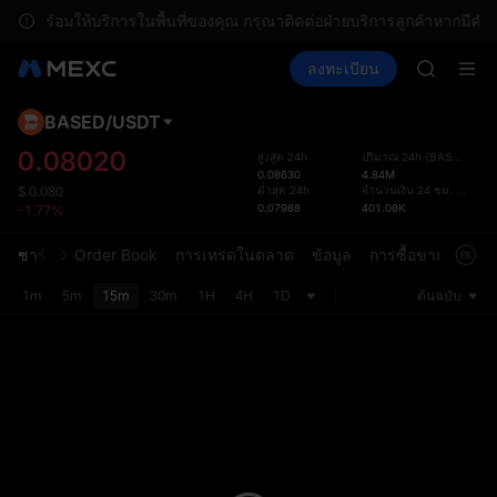
SPCX พุ่ง
ึงไม่พร้อมให้บริการในพื้นที่ของคุณ กรุณาติดต่อฝ่ายบริการลูกค้าหากมีคำ
SKYAI
ซื้อคริปโต
ตลาด
สปอต
ลงทะเบียน
ฟิวเจอร์ส
ACE
UNITREE
HFT
SPCX
BASED
/
USDT
เค้าโค
UNITREE
การอั
0.08020
สูงสุด 24h
ปริมาณ 24h
(
BASED
)
ฟิวเจอร์ส
0.08630
4.84M
หน้ากา
สมัครสมาช
ต่ำสุด 24h
จำนวนเงิน 24 ชม.
(
USDT
)
$
0.080
การอัป
0.07988
401.08K
-1.77%
SPCX พุ่ง
ที่ใช้ง
SKYAI
สามารถ
ชาร์ต
Order Book
การเทรดในตลาด
ข้อมูล
การซื้อขายข้อมูล
ACE
ในส่วน
HFT
1m
5m
15m
30m
1H
4H
1D
ต้นฉบับ
SPCX
UNITREE
ฟิวเจอร์ส
สมัครสมาช
SPCX พุ่ง