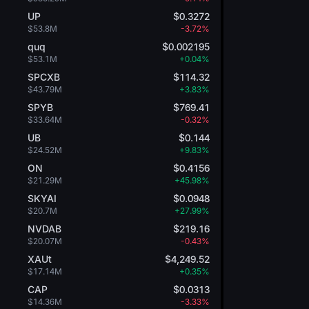
UP
$0.3272
$53.8M
-3.72%
quq
$0.002195
$53.1M
+0.04%
SPCXB
$114.32
$43.79M
+3.83%
SPYB
$769.41
$33.64M
-0.32%
UB
$0.144
$24.52M
+9.83%
ON
$0.4156
$21.29M
+45.98%
SKYAI
$0.0948
$20.7M
+27.99%
NVDAB
$219.16
$20.07M
-0.43%
XAUt
$4,249.52
$17.14M
+0.35%
CAP
$0.0313
$14.36M
-3.33%