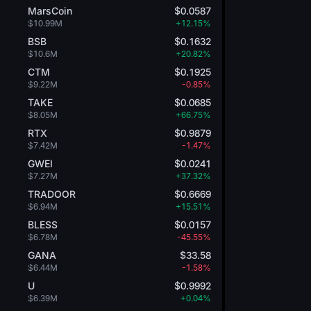
MarsCoin
$0.0587
$10.99M
+12.15%
BSB
$0.1632
$10.6M
+20.82%
CTM
$0.1925
$9.22M
-0.85%
TAKE
$0.0685
$8.05M
+66.75%
RTX
$0.9879
$7.42M
-1.47%
GWEI
$0.0241
$7.27M
+37.32%
TRADOOR
$0.6669
$6.94M
+15.51%
BLESS
$0.0157
$6.78M
-45.55%
GANA
$33.58
$6.44M
-1.58%
U
$0.9992
$6.39M
+0.04%