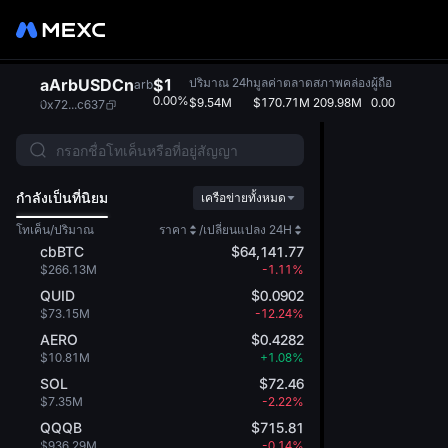
aArbUSDCn
$1
ปริมาณ 24h
มูลค่าตลาด
สภาพคล่อง
ผู้ถือ
arb
0.00%
$9.54M
$170.71M
209.98M
0.00
0x72...c637
กำลังเป็นที่นิยม
เครือข่ายทั้งหมด
โทเค็น/ปริมาณ
ราคา
/
เปลี่ยนแปลง 24H
cbBTC
$64,141.77
$266.13M
-1.11%
QUID
$0.0902
$73.15M
-12.24%
AERO
$0.4282
$10.81M
+1.08%
SOL
$72.46
$7.35M
-2.22%
QQQB
$715.81
$936.29M
-0.14%