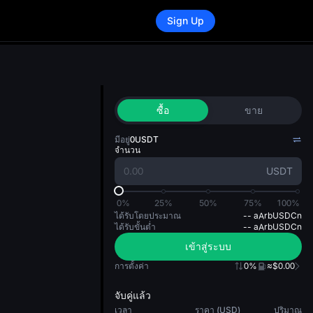
Sign Up
ซื้อ
ขาย
มีอยู่
0
USDT
จำนวน
USDT
0%
25%
50%
75%
100%
ได้รับโดยประมาณ
--
aArbUSDCn
ได้รับขั้นต่ำ
--
aArbUSDCn
เข้าสู่ระบบ
การตั้งค่า
0%
≈$0.00
จับคู่แล้ว
เวลา
ราคา (USD)
ปริมาณ