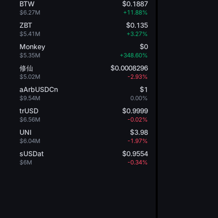
BTW
$0.1887
$6.27M
+11.88%
ZBT
$0.135
$5.41M
+3.27%
Monkey
$0
$5.35M
+348.60%
修仙
$0.0008296
$5.02M
-2.93%
aArbUSDCn
$1
$9.54M
0.00%
trUSD
$0.9999
$6.56M
-0.02%
UNI
$3.98
$6.04M
-1.97%
sUSDat
$0.9554
$6M
-0.34%